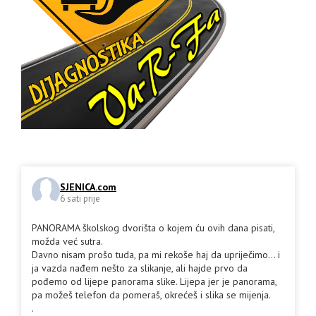
SJENICA.com
6 sati prije
PANORAMA školskog dvorišta o kojem ću ovih dana pisati,
možda već sutra.
Davno nisam prošo tuda, pa mi rekoše haj da upriječimo... i
ja vazda nađem nešto za slikanje, ali hajde prvo da
pođemo od lijepe panorama slike. Lijepa jer je panorama,
pa možeš telefon da pomeraš, okrećeš i slika se mijenja.
.