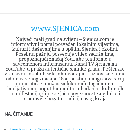
Skip
Opština
JEZERO
FORUM
Početna
Istorija
Privreda
Kultura
Geografija
O
REGIONALNI
ZMAJEVAC
TV
TV
OGLASI
Kontakt
to
Sjenica
Opštine
tvrđavi
CENTAR
iz
SJENICA
content
Sjenica
Sandžaka
www.SJENICA.com
Najveći mali grad na svijetu – Sjenica.com je
informativni portal posvećen lokalnim vijestima,
kulturi i dešavanjima u opštini Sjenica i okolini.
Posebnu pažnju posvećuje video sadržajima,
prepoznajući značaj YouTube platforme u
savremenom informisanju. Kanal TVSjenica na
YouTube-u pruža autentične snimke grada, Pešterske
visoravni i okolnih sela, obuhvatajući raznovrsne teme
od društvenog značaja. Ovaj pristup omogućava široj
publici da se upozna sa lokalnim događajima i
inicijativama, poput humanitarnih akcija i kulturnih
manifestacija, čime se jača povezanost zajednice i
promoviše bogata tradicija ovog kraja.
NAJČITANIJE
Uživo kamere iz Sjenice - Sjenica city live stream