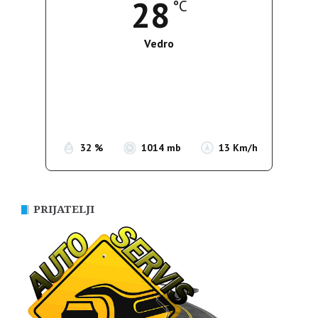
28
°C
Vedro
Wind Gust:
16 Km/h
Clouds:
6%
Sunrise:
05:35
Sunset:
19:56
32 %
1014 mb
13 Km/h
PRIJATELJI