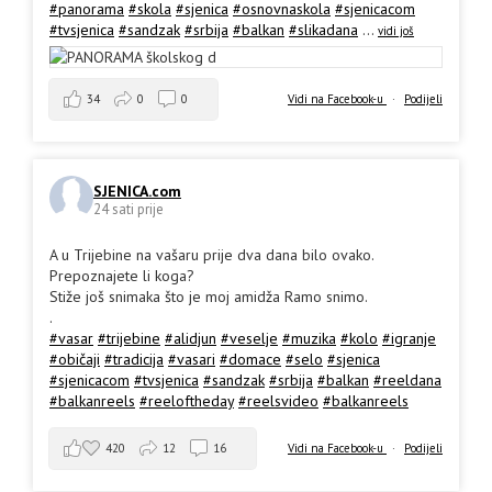
#panorama
#skola
#sjenica
#osnovnaskola
#sjenicacom
#tvsjenica
#sandzak
#srbija
#balkan
#slikadana
...
vidi još
34
0
0
Vidi na Facebook-u
·
Podijeli
SJENICA.com
24 sati prije
A u Trijebine na vašaru prije dva dana bilo ovako.
Prepoznajete li koga?
Stiže još snimaka što je moj amidža Ramo snimo.
.
#vasar
#trijebine
#alidjun
#veselje
#muzika
#kolo
#igranje
#običaji
#tradicija
#vasari
#domace
#selo
#sjenica
#sjenicacom
#tvsjenica
#sandzak
#srbija
#balkan
#reeldana
#balkanreels
#reeloftheday
#reelsvideo
#balkanreels
420
12
16
Vidi na Facebook-u
·
Podijeli