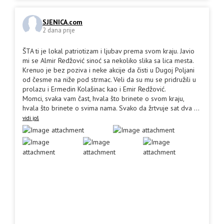
SJENICA.com
2 dana prije
ŠTA ti je lokal patriotizam i ljubav prema svom kraju. Javio
mi se Almir Redžović sinoć sa nekoliko slika sa lica mesta.
Krenuo je bez poziva i neke akcije da čisti u Dugoj Poljani
od česme na niže pod strmac. Veli da su mu se pridružili u
prolazu i Ermedin Kolašinac kao i Emir Redžović.
Momci, svaka vam čast, hvala što brinete o svom kraju,
hvala što brinete o svima nama. Svako da žrtvuje sat dva
...
vidi još