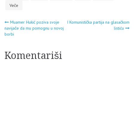
Veče
Navigacija
Muamer Hukić poziva svoje
I Komunistička partija na glasačkom
navijače da mu pomognu u novoj
listiću
borbi
članaka
Komentariši