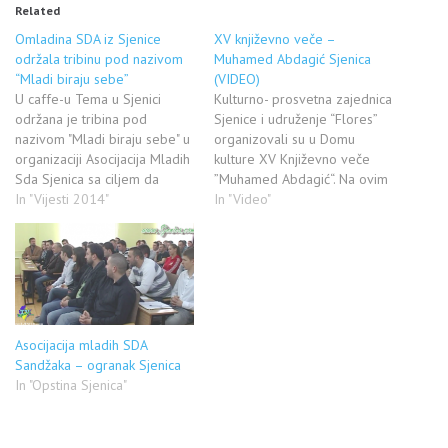
Related
Omladina SDA iz Sjenice
XV književno veče –
održala tribinu pod nazivom
Muhamed Abdagić Sjenica
“Mladi biraju sebe”
(VIDEO)
U caffe-u Tema u Sjenici
Kulturno- prosvetna zajednica
održana je tribina pod
Sjenice i udruženje “Flores”
nazivom "Mladi biraju sebe" u
organizovali su u Domu
organizaciji Asocijacija Mladih
kulture XV Književno veče
Sda Sjenica sa ciljem da
”Muhamed Abdagić“. Na ovim
upozna mlade sa značajem
In "Vijesti 2014"
književnim susretima
In "Video"
učešća mladih u biranju bolje
predstavljen je novi izdavački
budućnosti i razumevanju
projekat Kulturno- prosvetne
svojih odluka. Pristutnima su
zajednice, biblioteke
se obratili predstavnici
"Muhamed Abdagić i
Asocijacije mladih SDA
novopazarskog Državnog
Sandžaka ogranak Sjenica,
Univerziteta. Poeziju su
predsjednik Asocijacije
govorili istaknuti književnici
Asocijacija mladih SDA
mladih…
poput Enesa Halilovića,
Sandžaka – ogranak Sjenica
Nadije Rebronja, Velibora
In "Opstina Sjenica"
Veličkovića i drugih,…