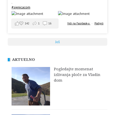
.
#sjenicacom
142
1
16
Vidi na Facebook-u
·
Podijeli
Još
AKTUELNO
Pogledajte momenat
izlivanja ploče za Vladin
dom