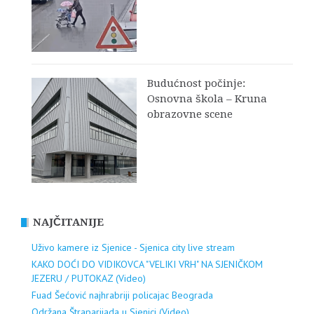
Budućnost počinje:
Osnovna škola – Kruna
obrazovne scene
NAJČITANIJE
Uživo kamere iz Sjenice - Sjenica city live stream
KAKO DOĆI DO VIDIKOVCA "VELIKI VRH" NA SJENIČKOM
JEZERU / PUTOKAZ (Video)
Fuad Šećović najhrabriji policajac Beograda
Održana Štraparijada u Sjenici (Video)