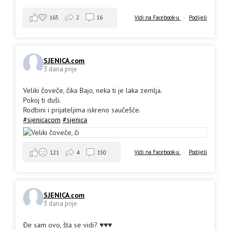
165
2
16
Vidi na Facebook-u
·
Podijeli
SJENICA.com
3 dana prije
Veliki čoveče, čika Bajo, neka ti je laka zemlja.
Pokoj ti duši.
Rodbini i prijateljima iskreno saučešće.
#sjenicacom
#sjenica
Vidi na Facebook-u
·
Podijeli
121
4
150
SJENICA.com
3 dana prije
Đe sam ovo, šta se vidi? ♥️♥️♥️