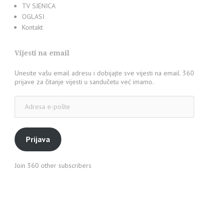
TV SJENICA
OGLASI
Kontakt
Vijesti na email
Unesite vašu email adresu i dobijajte sve vijesti na email. 360
prijave za čitanje vijesti u sandučetu već imamo.
Adresa
e-
pošte
Prijava
Join 360 other subscribers