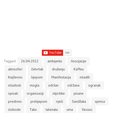
Tagged
26.04.2012
ambijentu
Asocijacije
atmosferi
četvrtak
druženju
Kaffeu
Književno
lijepom
Manifestacija
mladih
mladosti
mogla
održan
održana
ogranak
opisati
organizaciji
otprilike
pisane
predivno
prelijepom
riječi
Sandžaka
sjenica
slobode
Tako
talenata
uma
Vavazu