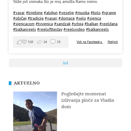
Stiže još snimaka što je moj amidža Ramo snimo.
.
#vasar
#trijebine
#alidjun
#veselje
#muzika
#kolo
#igranje
#običaji
#tradicija
#vasari
#domace
#selo
#sjenica
#sjenicacom
#tvsjenica
#sandzak
#srbija
#balkan
#reeldana
#balkanreels
#reeloftheday
#reelsvideo
#balkanreels
510
14
19
Vidi na Facebook-u
·
Podijeli
Još
AKTUELNO
Pogledajte momenat
izlivanja ploče za Vladin
dom