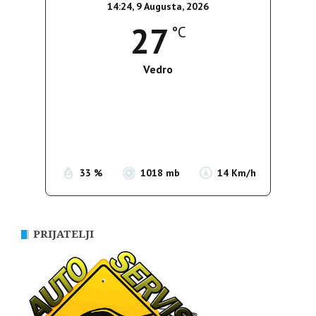
14:24,
9 Augusta, 2026
27
°C
Vedro
Wind Gust:
9 Km/h
Clouds:
0%
Sunrise:
05:38
Sunset:
19:52
33 %
1018 mb
14 Km/h
PRIJATELJI