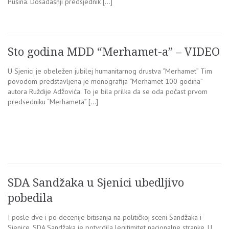
Pušina. Dosadašnji predsjednik […]
Sto godina MDD “Merhamet-a” – VIDEO
U Sjenici je obeležen jubilej humanitarnog drustva “Merhamet” Tim
povodom predstavljena je monografija “Merhamet 100 godina”
autora Ruždije Adžovića. To je bila prilka da se oda počast prvom
predsedniku “Merhameta” […]
SDA Sandžaka u Sjenici ubedljivo
pobedila
I posle dve i po decenije bitisanja na političkoj sceni Sandžaka i
Sjenice, SDA Sandžaka je potvrdila legitimitet nacionalne stranke. U