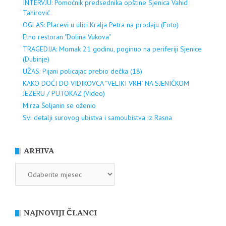
INTERVJU: Pomoćnik predsednika opštine Sjenica Vahid
Tahirović
OGLAS: Placevi u ulici Kralja Petra na prodaju (Foto)
Etno restoran "Dolina Vukova"
TRAGEDIJA: Momak 21 godinu, poginuo na periferiji Sjenice
(Dubinje)
UŽAS: Pijani policajac prebio dečka (18)
KAKO DOĆI DO VIDIKOVCA "VELIKI VRH" NA SJENIČKOM
JEZERU / PUTOKAZ (Video)
Mirza Šoljanin se oženio
Svi detalji surovog ubistva i samoubistva iz Rasna
ARHIVA
ARHIVA
NAJNOVIJI ČLANCI