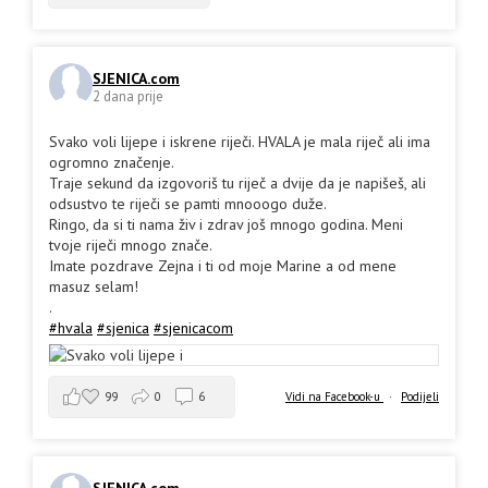
SJENICA.com
2 dana prije
Svako voli lijepe i iskrene riječi. HVALA je mala riječ ali ima
ogromno značenje.
Traje sekund da izgovoriš tu riječ a dvije da je napišeš, ali
odsustvo te riječi se pamti mnooogo duže.
Ringo, da si ti nama živ i zdrav još mnogo godina. Meni
tvoje riječi mnogo znače.
Imate pozdrave Zejna i ti od moje Marine a od mene
masuz selam!
.
#hvala
#sjenica
#sjenicacom
99
0
6
Vidi na Facebook-u
·
Podijeli
SJENICA.com