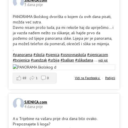
3 dana prije
PANORAMA školskog dvorišta o kojem ću ovih dana pisati,
možda već sutra.
Davno nisam prošo tuda, pa mi rekoše haj da upriječimo... i
ja vazda nađem nešto za slikanje, ali hajde prvo da
pođemo od lijepe panorama slike. Lijepa jer je panorama,
pa možeš telefon da pomeraš, okrećeš i slika se mijenja.
.
#panorama
#skola
#sjenica
#osnovnaskola
#sjenicacom
#tvsjenica
#sandzak
#srbija
#balkan
#slikadana
...
vidi još
69
1
0
Vidi na Facebook-u
·
Podijeli
SJENICA.com
4 dana prije
A u Trijebine na vašaru prije dva dana bilo ovako.
Prepoznajete li koga?