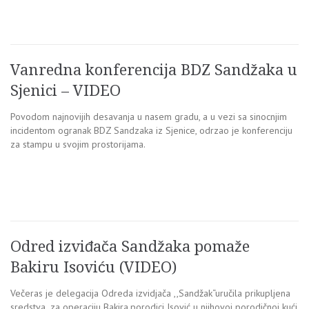
Vanredna konferencija BDZ Sandžaka u
Sjenici – VIDEO
Povodom najnovijih desavanja u nasem gradu, a u vezi sa sinocnjim
incidentom ogranak BDZ Sandzaka iz Sjenice, odrzao je konferenciju
za stampu u svojim prostorijama.
Odred izviđača Sandžaka pomaže
Bakiru Isoviću (VIDEO)
Večeras je delegacija Odreda izvidjača ,,Sandžak“uručila prikupljena
sredstva ,za operaciju Bakira,porodici Isović u njihovoj porodičnoj kući