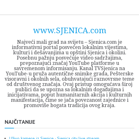
Skip
Opština
JEZERO
FORUM
Početna
Istorija
Privreda
Kultura
Geografija
O
REGIONALNI
ZMAJEVAC
TV
TV
OGLASI
Kontakt
to
Sjenica
Opštine
tvrđavi
CENTAR
iz
SJENICA
content
Sjenica
Sandžaka
www.SJENICA.com
Najveći mali grad na svijetu – Sjenica.com je
informativni portal posvećen lokalnim vijestima,
kulturi i dešavanjima u opštini Sjenica i okolini.
Posebnu pažnju posvećuje video sadržajima,
prepoznajući značaj YouTube platforme u
savremenom informisanju. Kanal TVSjenica na
YouTube-u pruža autentične snimke grada, Pešterske
visoravni i okolnih sela, obuhvatajući raznovrsne teme
od društvenog značaja. Ovaj pristup omogućava široj
publici da se upozna sa lokalnim događajima i
inicijativama, poput humanitarnih akcija i kulturnih
manifestacija, čime se jača povezanost zajednice i
promoviše bogata tradicija ovog kraja.
NAJČITANIJE
Uživo kamere iz Sjenice - Sjenica city live stream