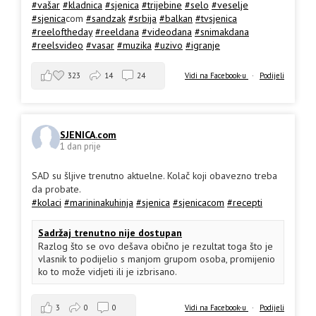
#vašar
#kladnica
#sjenica
#trijebine
#selo
#veselje
#sjenica
com
#sandzak
#srbija
#balkan
#tvsjenica
#reeloftheday
#reeldana
#videodana
#snimakdana
#reelsvideo
#vasar
#muzika
#uzivo
#igranje
323
14
24
Vidi na Facebook-u
·
Podijeli
SJENICA.com
1 dan prije
SAD su šljive trenutno aktuelne. Kolač koji obavezno treba
da probate.
#kolaci
#marininakuhinja
#sjenica
#sjenicacom
#recepti
Sadržaj trenutno nije dostupan
Razlog što se ovo dešava obično je rezultat toga što je
vlasnik to podijelio s manjom grupom osoba, promijenio
ko to može vidjeti ili je izbrisano.
3
0
0
Vidi na Facebook-u
·
Podijeli