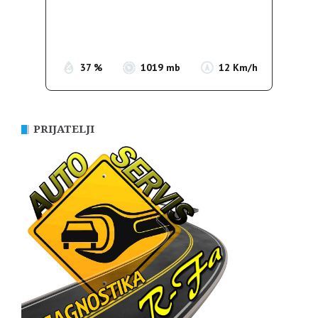
Clouds:
0%
Sunrise:
05:38
Sunset:
19:52
37 %
1019 mb
12 Km/h
PRIJATELJI