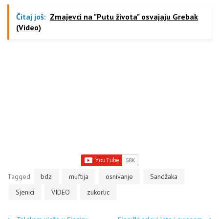
Čitaj još:
Zmajevci na "Putu života" osvajaju Grebak
(Video)
Tagged
bdz
muftija
osnivanje
Sandžaka
Sjenici
VIDEO
zukorlic