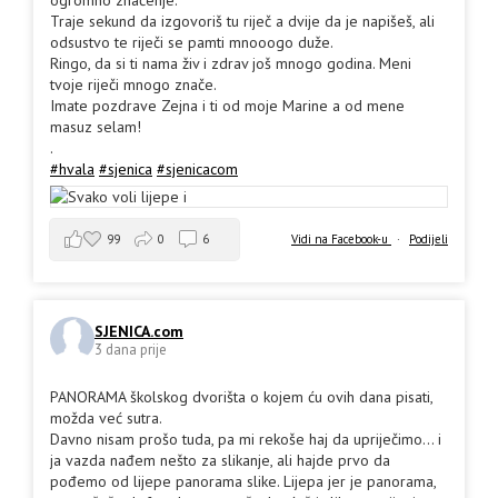
Traje sekund da izgovoriš tu riječ a dvije da je napišeš, ali
odsustvo te riječi se pamti mnooogo duže.
Ringo, da si ti nama živ i zdrav još mnogo godina. Meni
tvoje riječi mnogo znače.
Imate pozdrave Zejna i ti od moje Marine a od mene
masuz selam!
.
#hvala
#sjenica
#sjenicacom
99
0
6
Vidi na Facebook-u
·
Podijeli
SJENICA.com
3 dana prije
PANORAMA školskog dvorišta o kojem ću ovih dana pisati,
možda već sutra.
Davno nisam prošo tuda, pa mi rekoše haj da upriječimo... i
ja vazda nađem nešto za slikanje, ali hajde prvo da
pođemo od lijepe panorama slike. Lijepa jer je panorama,