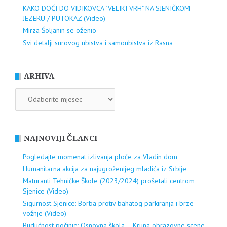
KAKO DOĆI DO VIDIKOVCA "VELIKI VRH" NA SJENIČKOM
JEZERU / PUTOKAZ (Video)
Mirza Šoljanin se oženio
Svi detalji surovog ubistva i samoubistva iz Rasna
ARHIVA
ARHIVA
NAJNOVIJI ČLANCI
Pogledajte momenat izlivanja ploče za Vladin dom
Humanitarna akcija za najugroženijeg mladića iz Srbije
Maturanti Tehničke Škole (2023/2024) prošetali centrom
Sjenice (Video)
Sigurnost Sjenice: Borba protiv bahatog parkiranja i brze
vožnje (Video)
Budućnost počinje: Osnovna škola – Kruna obrazovne scene