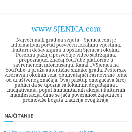
Skip
Opština
JEZERO
FORUM
Početna
Istorija
Privreda
Kultura
Geografija
O
REGIONALNI
ZMAJEVAC
TV
TV
OGLASI
Kontakt
to
Sjenica
Opštine
tvrđavi
CENTAR
iz
SJENICA
content
Sjenica
Sandžaka
www.SJENICA.com
Najveći mali grad na svijetu – Sjenica.com je
informativni portal posvećen lokalnim vijestima,
kulturi i dešavanjima u opštini Sjenica i okolini.
Posebnu pažnju posvećuje video sadržajima,
prepoznajući značaj YouTube platforme u
savremenom informisanju. Kanal TVSjenica na
YouTube-u pruža autentične snimke grada, Pešterske
visoravni i okolnih sela, obuhvatajući raznovrsne teme
od društvenog značaja. Ovaj pristup omogućava široj
publici da se upozna sa lokalnim događajima i
inicijativama, poput humanitarnih akcija i kulturnih
manifestacija, čime se jača povezanost zajednice i
promoviše bogata tradicija ovog kraja.
NAJČITANIJE
Uživo kamere iz Sjenice - Sjenica city live stream