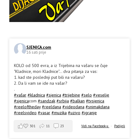
SJENICA.com
16 sati prije
KOLO od 500 evra, a iz Trijebina na vašaru se čuje
"Kladnice, mori Kladnice"... dva pitanja za vas:
1. kad ste poslednji put bili na vašaru?
2. Da li vam se ide na vašar?
.
#vašar
#kladnica
#sjenica
#trijebine
#selo
#veselje
#sjenica
com
#sandzak
#srbija
#balkan
#tvsjenica
#reeloftheday
#reeldana
#videodana
#snimakdana
#reelsvideo
#vasar
#muzika
#uzivo
#igranje
301
11
23
Vidi na Facebook-u
·
Podijeli