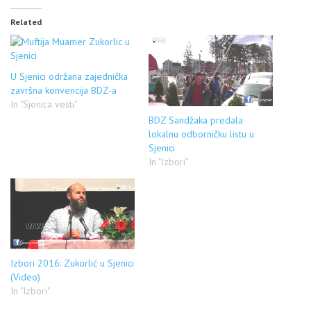
Related
U Sjenici održana zajednička
završna konvencija BDZ-a
In "Sjenica vesti"
BDZ Sandžaka predala
lokalnu odborničku listu u
Sjenici
In "Izbori"
Izbori 2016: Zukorlić u Sjenici
(Video)
In "Izbori"