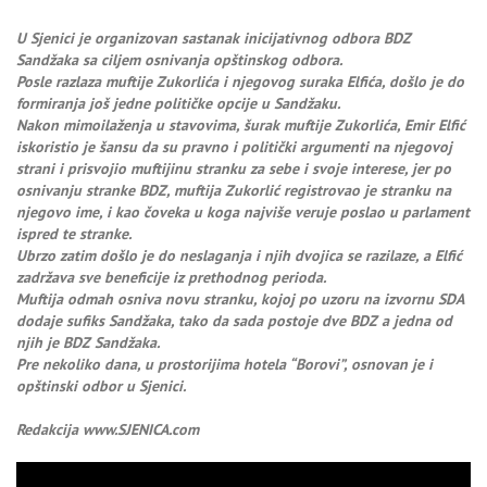
U Sjenici je organizovan sastanak inicijativnog odbora BDZ
Sandžaka sa ciljem osnivanja opštinskog odbora.
Posle razlaza muftije Zukorlića i njegovog suraka Elfića, došlo je do
formiranja još jedne političke opcije u Sandžaku.
Nakon mimoilaženja u stavovima, šurak muftije Zukorlića, Emir Elfić
iskoristio je šansu da su pravno i politički argumenti na njegovoj
strani i prisvojio muftijinu stranku za sebe i svoje interese, jer po
osnivanju stranke BDZ, muftija Zukorlić registrovao je stranku na
njegovo ime, i kao čoveka u koga najviše veruje poslao u parlament
ispred te stranke.
Ubrzo zatim došlo je do neslaganja i njih dvojica se razilaze, a Elfić
zadržava sve beneficije iz prethodnog perioda.
Muftija odmah osniva novu stranku, kojoj po uzoru na izvornu SDA
dodaje sufiks Sandžaka, tako da sada postoje dve BDZ a jedna od
njih je BDZ Sandžaka.
Pre nekoliko dana, u prostorijima hotela “Borovi”, osnovan je i
opštinski odbor u Sjenici.
Redakcija www.SJENICA.com