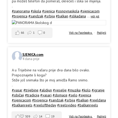
pa možeš telefon da pomeraš, okrećeš i slika se mijenja.
.
#panorama
#skola
#sjenica
#osnovnaskola
#sjenicacom
#tvsjenica
#sandzak
#srbija
#balkan
#slikadana
...
vidi još
66
1
0
Vidi na Facebook-u
·
Podijeli
SJENICA.com
4 dana prije
A u Trijebine na vašaru prije dva dana bilo ovako.
Prepoznajete li koga?
Stiže još snimaka što je moj amidža Ramo snimo.
.
#vasar
#trijebine
#alidjun
#veselje
#muzika
#kolo
#igranje
#običaji
#tradicija
#vasari
#domace
#selo
#sjenica
#sjenicacom
#tvsjenica
#sandzak
#srbija
#balkan
#reeldana
#balkanreels
#reeloftheday
#reelsvideo
#balkanreels
509
14
19
Vidi na Facebook-u
·
Podijeli