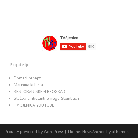
Prijatelji
Domaći recepti
Marinina kuhinja
RESTORAN SREM BEOGRAD
Služba ambulantne nege Steinbach
TV SJENICA YOUTUBE
Proudly powered by WordPress
|
Theme:
NewsAnchor
by aThemes.