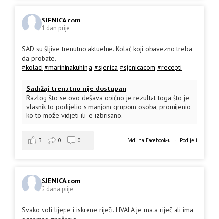
SJENICA.com
1 dan prije
SAD su šljive trenutno aktuelne. Kolač koji obavezno treba
da probate.
#kolaci
#marininakuhinja
#sjenica
#sjenicacom
#recepti
Sadržaj trenutno nije dostupan
Razlog što se ovo dešava obično je rezultat toga što je
vlasnik to podijelio s manjom grupom osoba, promijenio
ko to može vidjeti ili je izbrisano.
3
0
0
Vidi na Facebook-u
·
Podijeli
SJENICA.com
2 dana prije
Svako voli lijepe i iskrene riječi. HVALA je mala riječ ali ima
ogromno značenje.