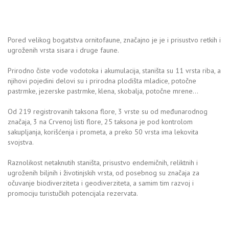
Pored velikog bogatstva ornitofaune, značajno je je i prisustvo retkih i
ugroženih vrsta sisara i druge faune.
Prirodno čiste vode vodotoka i akumulacija, staništa su 11 vrsta riba, a
njihovi pojedini delovi su i prirodna plodišta mladice, potočne
pastrmke, jezerske pastrmke, klena, skobalja, potočne mrene…
Od 219 registrovanih taksona flore, 3 vrste su od međunarodnog
značaja, 3 na Crvenoj listi flore, 25 taksona je pod kontrolom
sakupljanja, korišćenja i prometa, a preko 50 vrsta ima lekovita
svojstva.
Raznolikost netaknutih staništa, prisustvo endemičnih, reliktnih i
ugroženih biljnih i životinjskih vrsta, od posebnog su značaja za
očuvanje biodiverziteta i geodiverziteta, a samim tim razvoj i
promociju turistučkih potencijala rezervata.