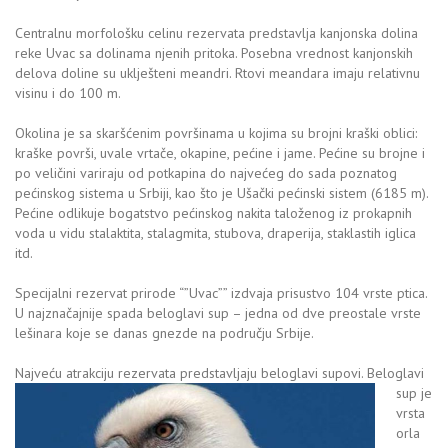
Centralnu morfološku celinu rezervata predstavlja kanjonska dolina
reke Uvac sa dolinama njenih pritoka. Posebna vrednost kanjonskih
delova doline su uklješteni meandri. Rtovi meandara imaju relativnu
visinu i do 100 m.
Okolina je sa skaršćenim površinama u kojima su brojni kraški oblici:
kraške površi, uvale vrtače, okapine, pećine i jame. Pećine su brojne i
po veličini variraju od potkapina do najvećeg do sada poznatog
pećinskog sistema u Srbiji, kao što je Ušački pećinski sistem (6185 m).
Pećine odlikuje bogatstvo pećinskog nakita taloženog iz prokapnih
voda u vidu stalaktita, stalagmita, stubova, draperija, staklastih iglica
itd.
Specijalni rezervat prirode “”Uvac”” izdvaja prisustvo 104 vrste ptica.
U najznačajnije spada beloglavi sup – jedna od dve preostale vrste
lešinara koje se danas gnezde na području Srbije.
Najveću atrakciju rezervata predstavljaj
u beloglavi supovi. Beloglavi
sup je
vrsta
orla