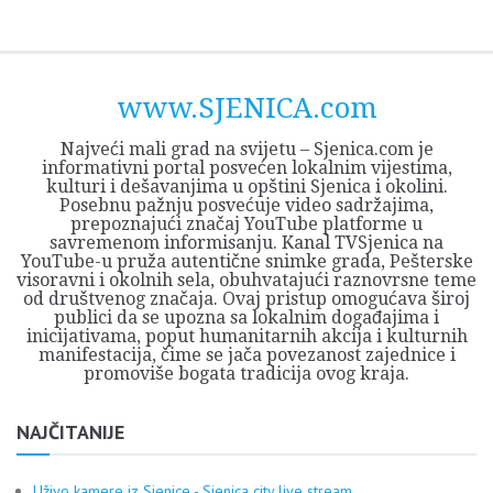
Skip
Opština
JEZERO
FORUM
Početna
Istorija
Privreda
Kultura
Geografija
O
REGIONALNI
ZMAJEVAC
TV
TV
OGLASI
Kontakt
to
Sjenica
Opštine
tvrđavi
CENTAR
iz
SJENICA
content
Sjenica
Sandžaka
www.SJENICA.com
Najveći mali grad na svijetu – Sjenica.com je
informativni portal posvećen lokalnim vijestima,
kulturi i dešavanjima u opštini Sjenica i okolini.
Posebnu pažnju posvećuje video sadržajima,
prepoznajući značaj YouTube platforme u
savremenom informisanju. Kanal TVSjenica na
YouTube-u pruža autentične snimke grada, Pešterske
visoravni i okolnih sela, obuhvatajući raznovrsne teme
od društvenog značaja. Ovaj pristup omogućava široj
publici da se upozna sa lokalnim događajima i
inicijativama, poput humanitarnih akcija i kulturnih
manifestacija, čime se jača povezanost zajednice i
promoviše bogata tradicija ovog kraja.
NAJČITANIJE
Uživo kamere iz Sjenice - Sjenica city live stream