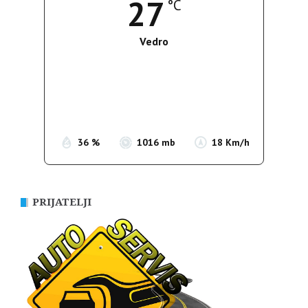
27
°C
Vedro
Wind Gust:
15 Km/h
Clouds:
9%
Sunrise:
05:37
Sunset:
19:54
36 %
1016 mb
18 Km/h
PRIJATELJI