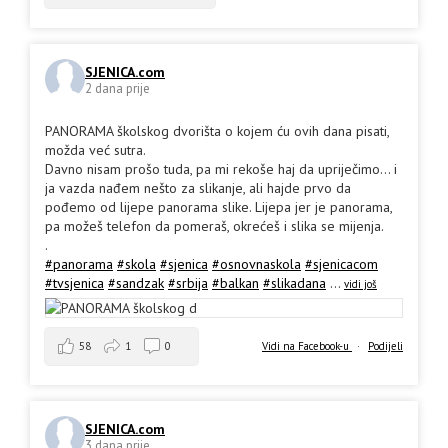
SJENICA.com
2 dana prije
PANORAMA školskog dvorišta o kojem ću ovih dana pisati,
možda već sutra.
Davno nisam prošo tuda, pa mi rekoše haj da upriječimo... i
ja vazda nađem nešto za slikanje, ali hajde prvo da
pođemo od lijepe panorama slike. Lijepa jer je panorama,
pa možeš telefon da pomeraš, okrećeš i slika se mijenja.
.
#panorama
#skola
#sjenica
#osnovnaskola
#sjenicacom
#tvsjenica
#sandzak
#srbija
#balkan
#slikadana
...
vidi još
58
1
0
Vidi na Facebook-u
·
Podijeli
SJENICA.com
3 dana prije