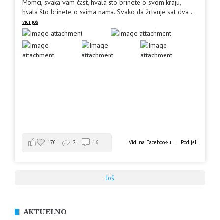
Momci, svaka vam čast, hvala što brinete o svom kraju,
hvala što brinete o svima nama. Svako da žrtvuje sat dva
...
vidi još
170
2
16
Vidi na Facebook-u
·
Podijeli
Još
AKTUELNO