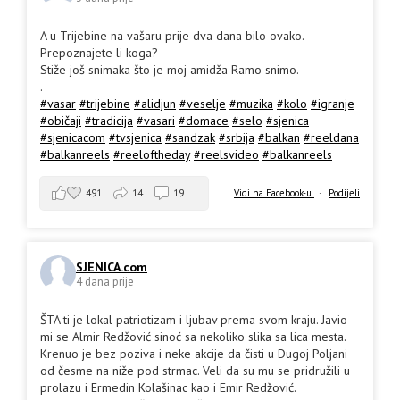
A u Trijebine na vašaru prije dva dana bilo ovako.
Prepoznajete li koga?
Stiže još snimaka što je moj amidža Ramo snimo.
.
#vasar
#trijebine
#alidjun
#veselje
#muzika
#kolo
#igranje
#običaji
#tradicija
#vasari
#domace
#selo
#sjenica
#sjenicacom
#tvsjenica
#sandzak
#srbija
#balkan
#reeldana
#balkanreels
#reeloftheday
#reelsvideo
#balkanreels
491
14
19
Vidi na Facebook-u
·
Podijeli
SJENICA.com
4 dana prije
ŠTA ti je lokal patriotizam i ljubav prema svom kraju. Javio
mi se Almir Redžović sinoć sa nekoliko slika sa lica mesta.
Krenuo je bez poziva i neke akcije da čisti u Dugoj Poljani
od česme na niže pod strmac. Veli da su mu se pridružili u
prolazu i Ermedin Kolašinac kao i Emir Redžović.