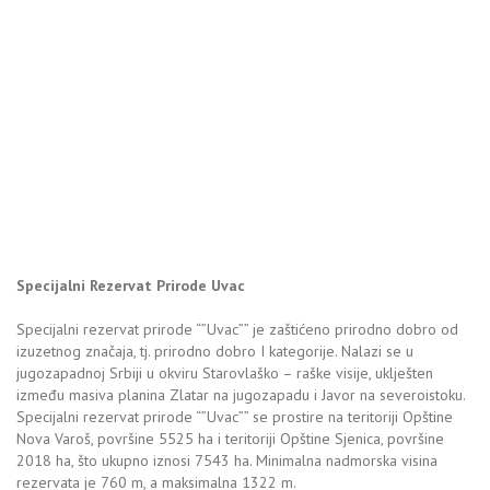
Specijalni Rezervat Prirode Uvac
Specijalni rezervat prirode “”Uvac”” je zaštićeno prirodno dobro od
izuzetnog značaja, tj. prirodno dobro I kategorije. Nalazi se u
jugozapadnoj Srbiji u okviru Starovlaško – raške visije, uklješten
između masiva planina Zlatar na jugozapadu i Javor na severoistoku.
Specijalni rezervat prirode “”Uvac”” se prostire na teritoriji Opštine
Nova Varoš, površine 5525 ha i teritoriji Opštine Sjenica, površine
2018 ha, što ukupno iznosi 7543 ha. Minimalna nadmorska visina
rezervata je 760 m, a maksimalna 1322 m.