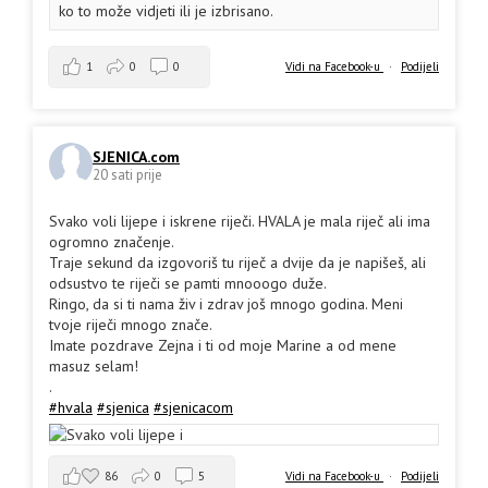
ko to može vidjeti ili je izbrisano.
1
0
0
Vidi na Facebook-u
·
Podijeli
SJENICA.com
20 sati prije
Svako voli lijepe i iskrene riječi. HVALA je mala riječ ali ima
ogromno značenje.
Traje sekund da izgovoriš tu riječ a dvije da je napišeš, ali
odsustvo te riječi se pamti mnooogo duže.
Ringo, da si ti nama živ i zdrav još mnogo godina. Meni
tvoje riječi mnogo znače.
Imate pozdrave Zejna i ti od moje Marine a od mene
masuz selam!
.
#hvala
#sjenica
#sjenicacom
86
0
5
Vidi na Facebook-u
·
Podijeli