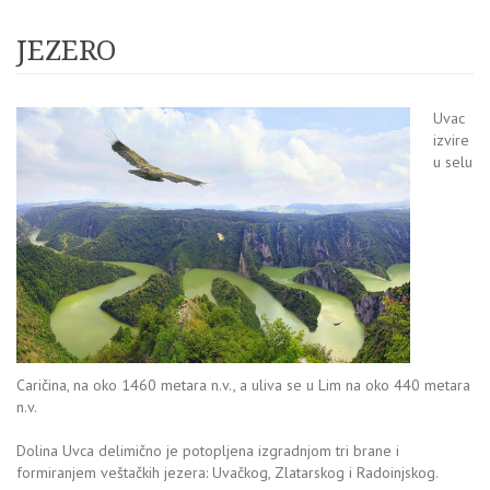
JEZERO
Uvac
izvire
u selu
Caričina, na oko 1460 metara n.v., a uliva se u Lim na oko 440 metara
n.v.
Dolina Uvca delimično je potopljena izgradnjom tri brane i
formiranjem veštačkih jezera: Uvačkog, Zlatarskog i Radoinjskog.