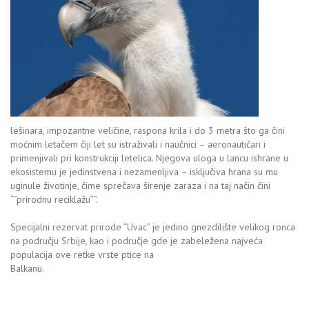
lešinara, impozantne veličine, raspona krila i do 3 metra što ga čini
moćnim letačem čiji let su istraživali i naučnici – aeronautičari i
primenjivali pri konstrukciji letelica. Njegova uloga u lancu ishrane u
ekosistemu je jedinstvena i nezamenljiva – isključiva hrana su mu
uginule životinje, čime sprečava širenje zaraza i na taj način čini
“”prirodnu reciklažu””.
Specijalni rezervat prirode “Uvac” je jedino gnezdilište velikog ronca
na području Srbije, kao i područje gde je zabeležena najveća
populacija ove retke vrste ptice na
Balkanu.