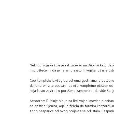
Neki od vojnika koje je rat zatekao na Dubinju kažu da je 
nisu oštećeni i da je nejasno zašto ih vojska još nije osl
Ceo kompleks bivšeg aerodroma godinama je potpuno ot
da je teren vrlo opasan i da nije kompletno očišćen od 
koja često zavire i u porušene kamponire „da vide šta j
Aerodrom Dubinje bio je na listi vojne imovine planira
se opština Sjenica, koja je želela da formira konzorcijum
zbog besparice od ovog projekta se odustalo. Besparica