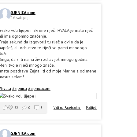
SJENICA.com
16 sati prije
Svako voli lijepe i iskrene riječi. HVALA je mala riječ
ali ima ogromno značenje.
Traje sekund da izgovoriš tu riječ a dvije da je
napišeš, ali odsustvo te riječi se pamti mnooogo
duže.
Ringo, da si ti nama živ i zdrav još mnogo godina.
Meni tvoje riječi mnogo znače.
Imate pozdrave Zejna i ti od moje Marine a od mene
masuz selam!
#hvala
#sjenica
#sjenicacom
82
0
5
Vidi na Facebook-u
·
Podijeli
SJENICA.com