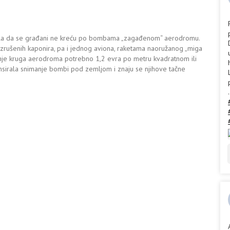
la da se građani ne kreću po bombama „zagađenom“ aerodromu.
razrušenih kaponira, pa i jednog aviona, raketama naoružanog „miga
ćenje kruga aerodroma potrebno 1,2 evra po metru kvadratnom ili
nsirala snimanje bombi pod zemljom i znaju se njihove tačne
.