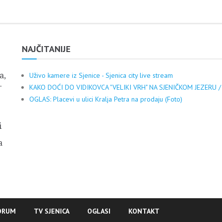
NAJČITANIJE
a,
Uživo kamere iz Sjenice - Sjenica city live stream
.
KAKO DOĆI DO VIDIKOVCA "VELIKI VRH" NA SJENIČKOM JEZERU /
OGLAS: Placevi u ulici Kralja Petra na prodaju (Foto)
i
a
ORUM
TV SJENICA
OGLASI
KONTAKT