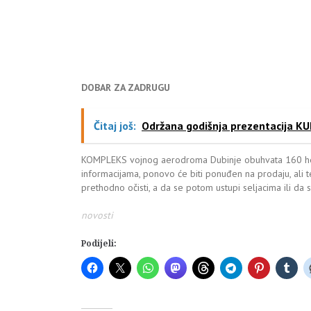
DOBAR ZA ZADRUGU
Čitaj još:
Održana godišnja prezentacija KUD
KOMPLEKS vojnog aerodroma Dubinje obuhvata 160 hekt
informacijama, ponovo će biti ponuđen na prodaju, ali 
prethodno očisti, a da se potom ustupi seljacima ili da
novosti
Podijeli: