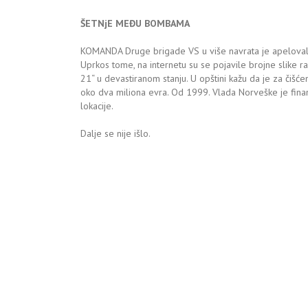
ŠETNjE MEĐU BOMBAMA
KOMANDA Druge brigade VS u više navrata je apelova
Uprkos tome, na internetu su se pojavile brojne slike 
21“ u devastiranom stanju. U opštini kažu da je za čiš
oko dva miliona evra. Od 1999. Vlada Norveške je fina
lokacije.
Dalje se nije išlo.