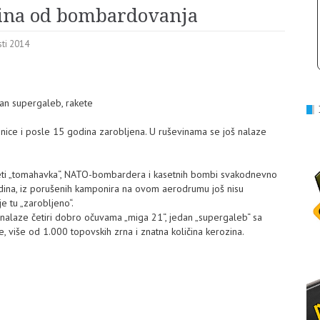
dina od bombardovanja
sti 2014
an supergaleb, rakete
ice i posle 15 godina zarobljena. U ruševinama se još nalaze
ti „tomahavka“, NATO-bombardera i kasetnih bombi svakodnevno
odina, iz porušenih kamponira na ovom aerodrumu još nisu
e tu „zarobljeno“.
nalaze četiri dobro očuvama „miga 21“, jedan „supergaleb“ sa
više od 1.000 topovskih zrna i znatna količina kerozina.