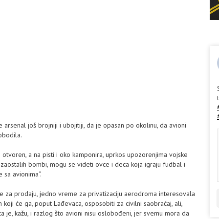
arsenal još brojniji i ubojitiji, da je opasan po okolinu, da avioni
obodila.
voren, a na pisti i oko kamponira, uprkos upozorenjima vojske
zaostalih bombi, mogu se videti ovce i deca koja igraju fudbal i
e sa avionima“.
ne za prodaju, jedno vreme za privatizaciju aerodroma interesovala
 koji će ga, poput Lađevaca, osposobiti za civilni saobraćaj, ali,
 je, kažu, i razlog što avioni nisu oslobođeni, jer svemu mora da