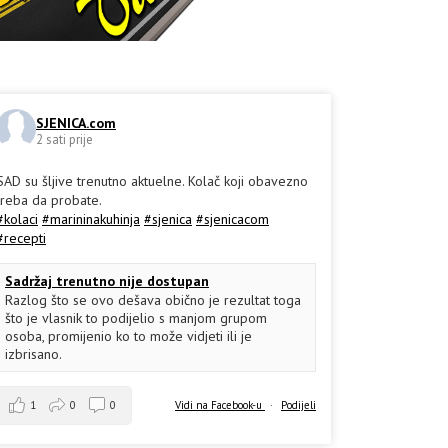
SJENICA.com
2 sati prije
SAD su šljive trenutno aktuelne. Kolač koji obavezno
treba da probate.
#kolaci
#marininakuhinja
#sjenica
#sjenicacom
#recepti
Sadržaj trenutno nije dostupan
Razlog što se ovo dešava obično je rezultat toga
što je vlasnik to podijelio s manjom grupom
osoba, promijenio ko to može vidjeti ili je
izbrisano.
1
0
0
Vidi na Facebook-u
·
Podijeli