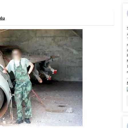
ulu
.