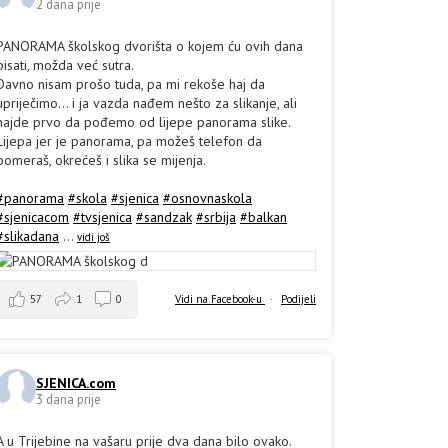
2 dana prije
PANORAMA školskog dvorišta o kojem ću ovih dana
pisati, možda već sutra.
Davno nisam prošo tuda, pa mi rekoše haj da
upriječimo... i ja vazda nađem nešto za slikanje, ali
hajde prvo da pođemo od lijepe panorama slike.
Lijepa jer je panorama, pa možeš telefon da
pomeraš, okrećeš i slika se mijenja.
#panorama
#skola
#sjenica
#osnovnaskola
#sjenicacom
#tvsjenica
#sandzak
#srbija
#balkan
#slikadana
...
vidi još
57
1
0
Vidi na Facebook-u
·
Podijeli
SJENICA.com
3 dana prije
A u Trijebine na vašaru prije dva dana bilo ovako.