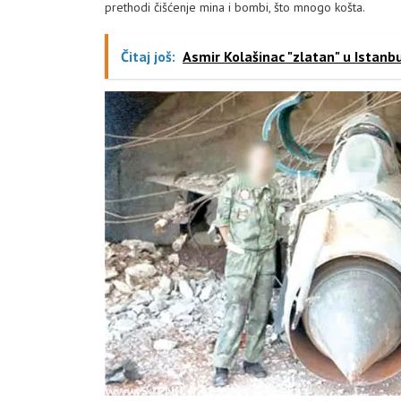
prethodi čišćenje mina i bombi, što mnogo košta.
Čitaj još:
Asmir Kolašinac "zlatan" u Istanb