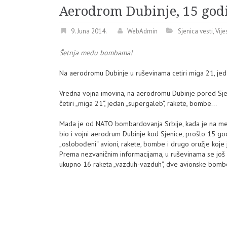
Aerodrom Dubinje, 15 go
9. Juna 2014.
WebAdmin
Sjenica vesti
,
Vije
Šetnja među bombama!
Na aerodromu Dubinje u ruševinama cetiri miga 21, jed
Vredna vojna imovina, na aerodromu Dubinje pored Sjen
četiri „miga 21“, jedan „supergaleb“, rakete, bombe…
Mada je od NATO bombardovanja Srbije, kada je na me
bio i vojni aerodrum Dubinje kod Sjenice, prošlo 15 g
„oslobođeni“ avioni, rakete, bombe i drugo oružje koje j
Prema nezvaničnim informacijama, u ruševinama se još 
ukupno 16 raketa „vazduh-vazduh“, dve avionske bombe, 