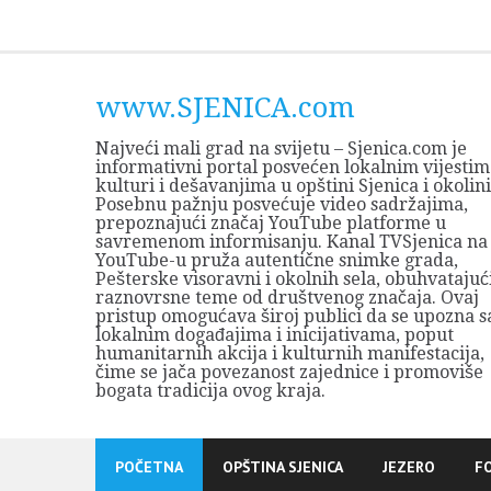
Skip
to
content
www.SJENICA.com
Najveći mali grad na svijetu – Sjenica.com je
informativni portal posvećen lokalnim vijestim
kulturi i dešavanjima u opštini Sjenica i okolini
Posebnu pažnju posvećuje video sadržajima,
prepoznajući značaj YouTube platforme u
savremenom informisanju. Kanal TVSjenica na
YouTube-u pruža autentične snimke grada,
Pešterske visoravni i okolnih sela, obuhvatajuć
raznovrsne teme od društvenog značaja. Ovaj
pristup omogućava široj publici da se upozna s
lokalnim događajima i inicijativama, poput
humanitarnih akcija i kulturnih manifestacija,
čime se jača povezanost zajednice i promoviše
bogata tradicija ovog kraja.
POČETNA
OPŠTINA SJENICA
JEZERO
F