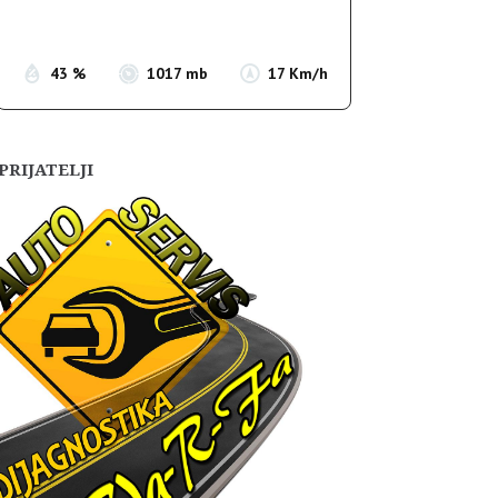
Sunset:
19:54
43 %
1017 mb
17 Km/h
PRIJATELJI