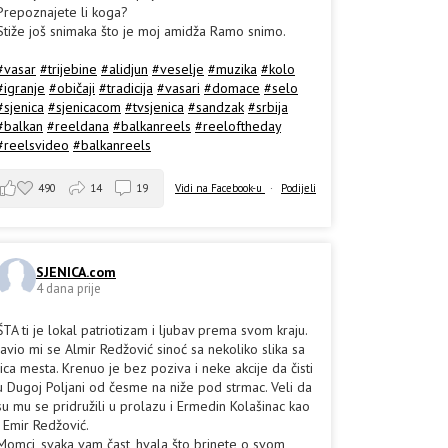
Prepoznajete li koga?
Stiže još snimaka što je moj amidža Ramo snimo.
#vasar
#trijebine
#alidjun
#veselje
#muzika
#kolo
#igranje
#običaji
#tradicija
#vasari
#domace
#selo
#sjenica
#sjenicacom
#tvsjenica
#sandzak
#srbija
#balkan
#reeldana
#balkanreels
#reeloftheday
#reelsvideo
#balkanreels
490
14
19
Vidi na Facebook-u
·
Podijeli
SJENICA.com
4 dana prije
ŠTA ti je lokal patriotizam i ljubav prema svom kraju.
Javio mi se Almir Redžović sinoć sa nekoliko slika sa
lica mesta. Krenuo je bez poziva i neke akcije da čisti
u Dugoj Poljani od česme na niže pod strmac. Veli da
su mu se pridružili u prolazu i Ermedin Kolašinac kao
i Emir Redžović.
Momci, svaka vam čast, hvala što brinete o svom