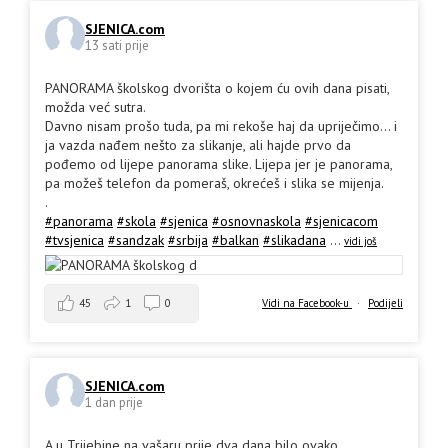
SJENICA.com
13 sati prije
PANORAMA školskog dvorišta o kojem ću ovih dana pisati,
možda već sutra.
Davno nisam prošo tuda, pa mi rekoše haj da upriječimo... i
ja vazda nađem nešto za slikanje, ali hajde prvo da
pođemo od lijepe panorama slike. Lijepa jer je panorama,
pa možeš telefon da pomeraš, okrećeš i slika se mijenja.
.
#panorama
#skola
#sjenica
#osnovnaskola
#sjenicacom
#tvsjenica
#sandzak
#srbija
#balkan
#slikadana
...
vidi još
45
1
0
Vidi na Facebook-u
·
Podijeli
SJENICA.com
1 dan prije
A u Trijebine na vašaru prije dva dana bilo ovako.