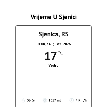
Vrijeme U Sjenici
Sjenica, RS
01:08,
7 Augusta, 2026
17
°C
Vedro
Wind Gust:
4 Km/h
Clouds:
1%
Sunrise:
05:36
Sunset:
19:55
53 %
1017 mb
4 Km/h