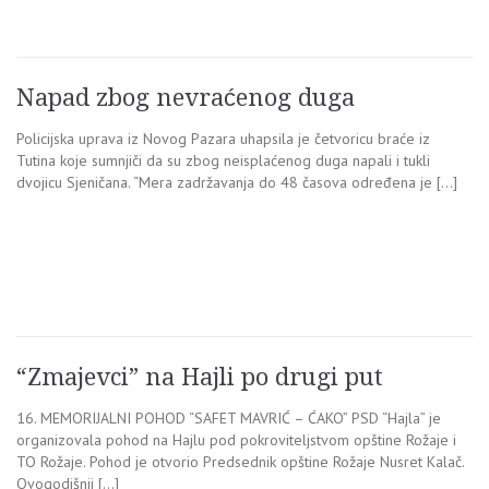
Napad zbog nevraćenog duga
Policijska uprava iz Novog Pazara uhapsila je četvoricu braće iz
Tutina koje sumnjiči da su zbog neisplaćenog duga napali i tukli
dvojicu Sjeničana. “Mera zadržavanja do 48 časova određena je […]
“Zmajevci” na Hajli po drugi put
16. MEMORIJALNI POHOD “SAFET MAVRIĆ – ĆAKO” PSD “Hajla” je
organizovala pohod na Hajlu pod pokroviteljstvom opštine Rožaje i
TO Rožaje. Pohod je otvorio Predsednik opštine Rožaje Nusret Kalač.
Ovogodišnji […]