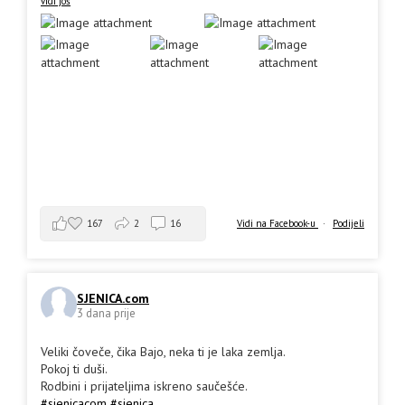
vidi još
167
2
16
Vidi na Facebook-u
·
Podijeli
SJENICA.com
3 dana prije
Veliki čoveče, čika Bajo, neka ti je laka zemlja.
Pokoj ti duši.
Rodbini i prijateljima iskreno saučešće.
#sjenicacom
#sjenica