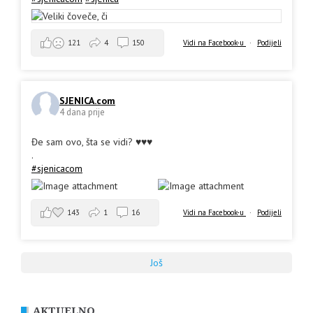
Vidi na Facebook-u
·
Podijeli
121
4
150
SJENICA.com
4 dana prije
Đe sam ovo, šta se vidi? ♥️♥️♥️
.
#sjenicacom
143
1
16
Vidi na Facebook-u
·
Podijeli
Još
AKTUELNO