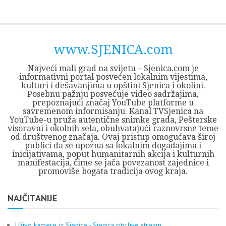
Skip
Opština
JEZERO
FORUM
Početna
Istorija
Privreda
Kultura
Geografija
O
REGIONALNI
ZMAJEVAC
TV
TV
OGLASI
Kontakt
to
Sjenica
Opštine
tvrđavi
CENTAR
iz
SJENICA
content
Sjenica
Sandžaka
www.SJENICA.com
Najveći mali grad na svijetu – Sjenica.com je
informativni portal posvećen lokalnim vijestima,
kulturi i dešavanjima u opštini Sjenica i okolini.
Posebnu pažnju posvećuje video sadržajima,
prepoznajući značaj YouTube platforme u
savremenom informisanju. Kanal TVSjenica na
YouTube-u pruža autentične snimke grada, Pešterske
visoravni i okolnih sela, obuhvatajući raznovrsne teme
od društvenog značaja. Ovaj pristup omogućava široj
publici da se upozna sa lokalnim događajima i
inicijativama, poput humanitarnih akcija i kulturnih
manifestacija, čime se jača povezanost zajednice i
promoviše bogata tradicija ovog kraja.
NAJČITANIJE
Uživo kamere iz Sjenice - Sjenica city live stream