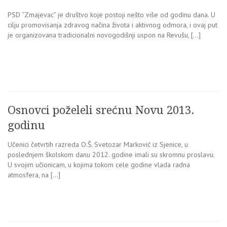
PSD “Zmajevac” je društvo koje postoji nešto više od godinu dana. U
cilju promovisanja zdravog načina života i aktivnog odmora, i ovaj put
je organizovana tradicionalni novogodišnji uspon na Revušu, […]
Osnovci poželeli srećnu Novu 2013.
godinu
Učenici četvrtih razreda O.Š. Svetozar Marković iz Sjenice, u
poslednjem školskom danu 2012. godine imali su skromnu proslavu.
U svojim učionicam, u kojima tokom cele godine vlada radna
atmosfera, na […]