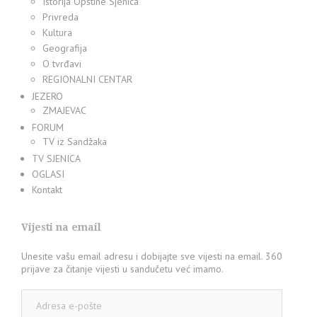
Istorija Opštine Sjenica
Privreda
Kultura
Geografija
O tvrđavi
REGIONALNI CENTAR
JEZERO
ZMAJEVAC
FORUM
TV iz Sandžaka
TV SJENICA
OGLASI
Kontakt
Vijesti na email
Unesite vašu email adresu i dobijajte sve vijesti na email. 360
prijave za čitanje vijesti u sandučetu već imamo.
Adresa
e-