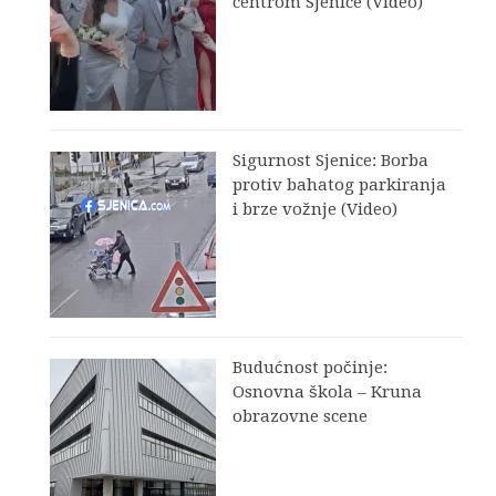
centrom Sjenice (Video)
Sigurnost Sjenice: Borba
protiv bahatog parkiranja
i brze vožnje (Video)
Budućnost počinje:
Osnovna škola – Kruna
obrazovne scene