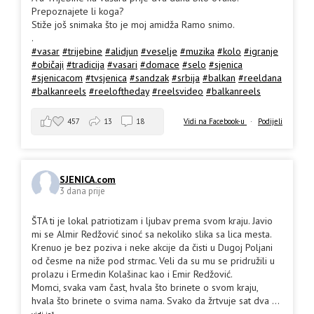
Prepoznajete li koga?
Stiže još snimaka što je moj amidža Ramo snimo.
.
#vasar
#trijebine
#alidjun
#veselje
#muzika
#kolo
#igranje
#običaji
#tradicija
#vasari
#domace
#selo
#sjenica
#sjenicacom
#tvsjenica
#sandzak
#srbija
#balkan
#reeldana
#balkanreels
#reeloftheday
#reelsvideo
#balkanreels
457
13
18
Vidi na Facebook-u
·
Podijeli
SJENICA.com
3 dana prije
ŠTA ti je lokal patriotizam i ljubav prema svom kraju. Javio
mi se Almir Redžović sinoć sa nekoliko slika sa lica mesta.
Krenuo je bez poziva i neke akcije da čisti u Dugoj Poljani
od česme na niže pod strmac. Veli da su mu se pridružili u
prolazu i Ermedin Kolašinac kao i Emir Redžović.
Momci, svaka vam čast, hvala što brinete o svom kraju,
hvala što brinete o svima nama. Svako da žrtvuje sat dva
...