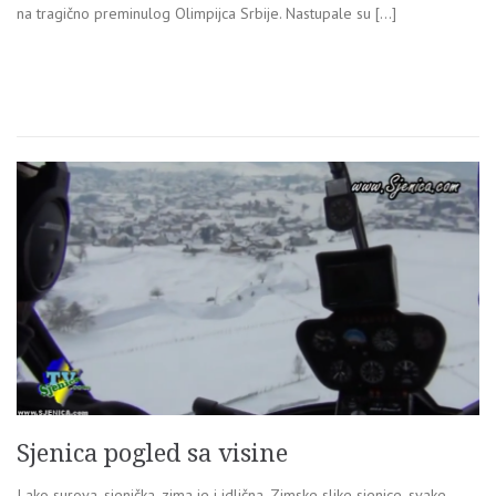
na tragično preminulog Olimpijca Srbije. Nastupale su […]
Sjenica pogled sa visine
I ako surova, sjenička, zima je i idlična. Zimske slike sjenice, svake