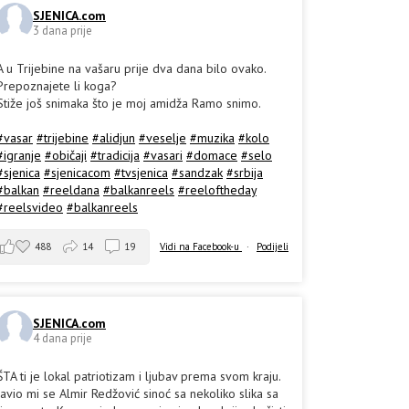
SJENICA.com
3 dana prije
A u Trijebine na vašaru prije dva dana bilo ovako.
Prepoznajete li koga?
Stiže još snimaka što je moj amidža Ramo snimo.
#vasar
#trijebine
#alidjun
#veselje
#muzika
#kolo
#igranje
#običaji
#tradicija
#vasari
#domace
#selo
#sjenica
#sjenicacom
#tvsjenica
#sandzak
#srbija
#balkan
#reeldana
#balkanreels
#reeloftheday
#reelsvideo
#balkanreels
488
14
19
Vidi na Facebook-u
·
Podijeli
SJENICA.com
4 dana prije
ŠTA ti je lokal patriotizam i ljubav prema svom kraju.
Javio mi se Almir Redžović sinoć sa nekoliko slika sa