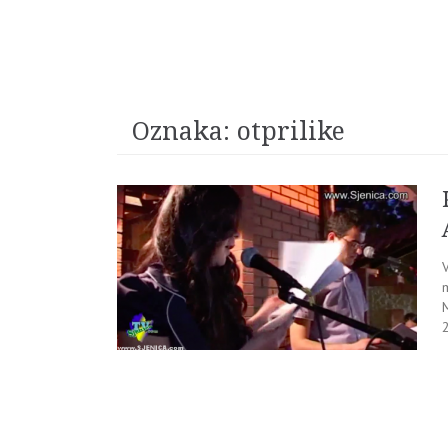
Oznaka:
otprilike
V
m