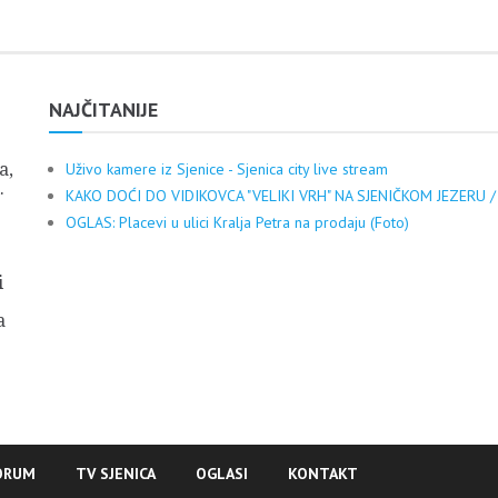
NAJČITANIJE
a,
Uživo kamere iz Sjenice - Sjenica city live stream
.
KAKO DOĆI DO VIDIKOVCA "VELIKI VRH" NA SJENIČKOM JEZERU /
OGLAS: Placevi u ulici Kralja Petra na prodaju (Foto)
i
a
ORUM
TV SJENICA
OGLASI
KONTAKT