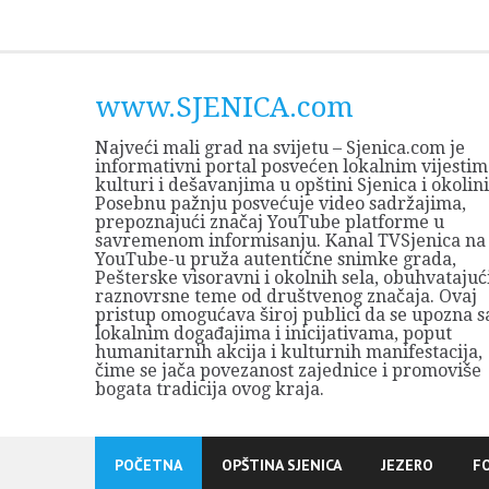
Skip
to
content
www.SJENICA.com
Najveći mali grad na svijetu – Sjenica.com je
informativni portal posvećen lokalnim vijestim
kulturi i dešavanjima u opštini Sjenica i okolini
Posebnu pažnju posvećuje video sadržajima,
prepoznajući značaj YouTube platforme u
savremenom informisanju. Kanal TVSjenica na
YouTube-u pruža autentične snimke grada,
Pešterske visoravni i okolnih sela, obuhvatajuć
raznovrsne teme od društvenog značaja. Ovaj
pristup omogućava široj publici da se upozna s
lokalnim događajima i inicijativama, poput
humanitarnih akcija i kulturnih manifestacija,
čime se jača povezanost zajednice i promoviše
bogata tradicija ovog kraja.
POČETNA
OPŠTINA SJENICA
JEZERO
F