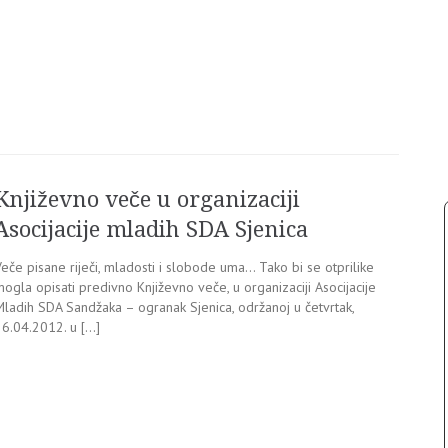
Književno veče u organizaciji
Asocijacije mladih SDA Sjenica
eče pisane riječi, mladosti i slobode uma… Tako bi se otprilike
ogla opisati predivno Književno veče, u organizaciji Asocijacije
Mladih SDA Sandžaka – ogranak Sjenica, održanoj u četvrtak,
26.04.2012. u […]