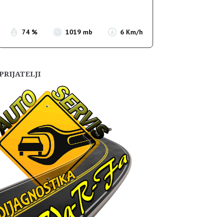
Sunset:
19:54
74 %
1019 mb
6 Km/h
PRIJATELJI