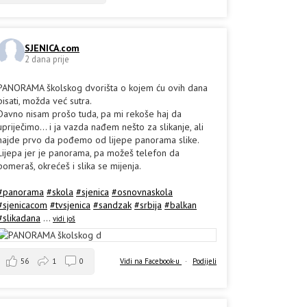
SJENICA.com
2 dana prije
PANORAMA školskog dvorišta o kojem ću ovih dana
pisati, možda već sutra.
Davno nisam prošo tuda, pa mi rekoše haj da
upriječimo... i ja vazda nađem nešto za slikanje, ali
hajde prvo da pođemo od lijepe panorama slike.
Lijepa jer je panorama, pa možeš telefon da
pomeraš, okrećeš i slika se mijenja.
#panorama
#skola
#sjenica
#osnovnaskola
#sjenicacom
#tvsjenica
#sandzak
#srbija
#balkan
#slikadana
...
vidi još
56
1
0
Vidi na Facebook-u
·
Podijeli