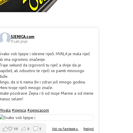
SJENICA.com
9 sati prije
Svako voli lijepe i iskrene riječi. HVALA je mala riječ
ali ima ogromno značenje.
Traje sekund da izgovoriš tu riječ a dvije da je
napišeš, ali odsustvo te riječi se pamti mnooogo
duže.
Ringo, da si ti nama živ i zdrav još mnogo godina.
Meni tvoje riječi mnogo znače.
Imate pozdrave Zejna i ti od moje Marine a od mene
masuz selam!
#hvala
#sjenica
#sjenicacom
59
0
5
Vidi na Facebook-u
·
Podijeli