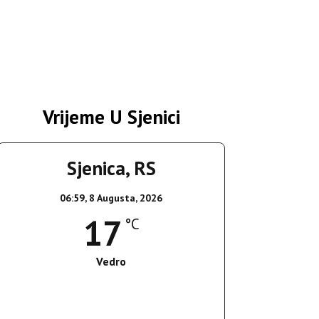
Vrijeme U Sjenici
Sjenica, RS
06:59,
8 Augusta, 2026
17
°C
Vedro
Wind Gust:
8 Km/h
Clouds:
0%
Sunrise:
05:37