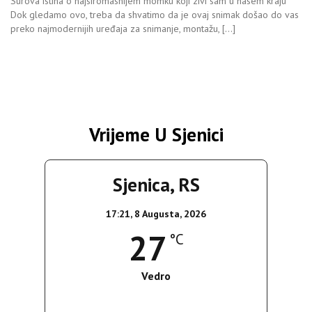
Surova istina o najsiromasnijem momku koji zivi sam u nasem kraju
Dok gledamo ovo, treba da shvatimo da je ovaj snimak došao do vas
preko najmodernijih uređaja za snimanje, montažu, […]
Vrijeme U Sjenici
Sjenica, RS
17:21,
8 Augusta, 2026
27
°C
Vedro
Wind Gust:
15 Km/h