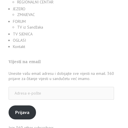
REGIONALNI CENTAR
JEZERO
ZMAJEVAC
FORUM
TV iz Sandžaka
TV SJENICA
OGLASI
Kontakt
Vijesti na email
Unesite vašu email adresu i dobijajte sve vijesti na email. 360
prijave za čitanje vijesti u sandučetu već imamo.
Adresa
e-
pošte
Prijava
Join 360 other subscribers