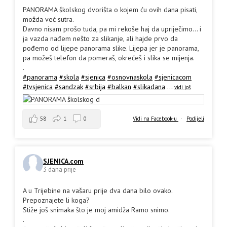
PANORAMA školskog dvorišta o kojem ću ovih dana pisati,
možda već sutra.
Davno nisam prošo tuda, pa mi rekoše haj da upriječimo... i
ja vazda nađem nešto za slikanje, ali hajde prvo da
pođemo od lijepe panorama slike. Lijepa jer je panorama,
pa možeš telefon da pomeraš, okrećeš i slika se mijenja.
.
#panorama
#skola
#sjenica
#osnovnaskola
#sjenicacom
#tvsjenica
#sandzak
#srbija
#balkan
#slikadana
...
vidi još
58
1
0
Vidi na Facebook-u
·
Podijeli
SJENICA.com
3 dana prije
A u Trijebine na vašaru prije dva dana bilo ovako.
Prepoznajete li koga?
Stiže još snimaka što je moj amidža Ramo snimo.
.