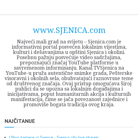
Skip
Opština
JEZERO
FORUM
Početna
Istorija
Privreda
Kultura
Geografija
O
REGIONALNI
ZMAJEVAC
TV
TV
OGLASI
Kontakt
to
Sjenica
Opštine
tvrđavi
CENTAR
iz
SJENICA
content
Sjenica
Sandžaka
www.SJENICA.com
Najveći mali grad na svijetu – Sjenica.com je
informativni portal posvećen lokalnim vijestima,
kulturi i dešavanjima u opštini Sjenica i okolini.
Posebnu pažnju posvećuje video sadržajima,
prepoznajući značaj YouTube platforme u
savremenom informisanju. Kanal TVSjenica na
YouTube-u pruža autentične snimke grada, Pešterske
visoravni i okolnih sela, obuhvatajući raznovrsne teme
od društvenog značaja. Ovaj pristup omogućava široj
publici da se upozna sa lokalnim događajima i
inicijativama, poput humanitarnih akcija i kulturnih
manifestacija, čime se jača povezanost zajednice i
promoviše bogata tradicija ovog kraja.
NAJČITANIJE
Uživo kamere iz Sjenice - Sjenica city live stream