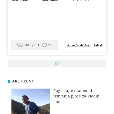
170
2
16
Vidi na Facebook-u
·
Podijeli
Još
AKTUELNO
Pogledajte momenat
izlivanja ploče za Vladin
dom