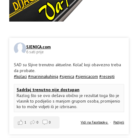
SJENICA.com
6 sati prije
SAD su šljive trenutno aktuelne. Kolač koji obavezno treba
da probate.
#kolaci
#marininakuhinja
#sjenica
#sjenicacom
#recepti
Sadržaj trenutno nije dostupan
Razlog što se ovo dešava obično je rezultat toga što je
vlasnik to podijelio s manjom grupom osoba, promijenio
ko to može vidjeti ili je izbrisano.
1
0
0
Vidi na Facebook-u
·
Podijeli