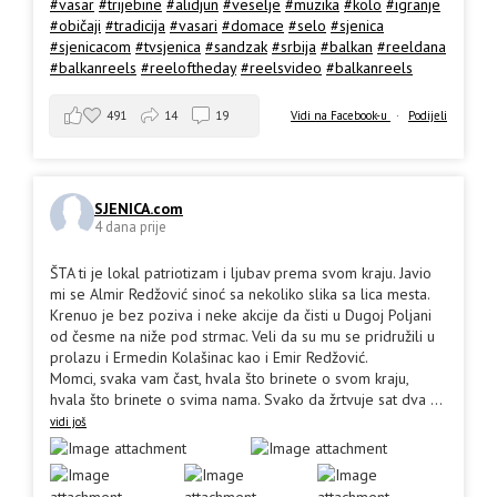
#vasar
#trijebine
#alidjun
#veselje
#muzika
#kolo
#igranje
#običaji
#tradicija
#vasari
#domace
#selo
#sjenica
#sjenicacom
#tvsjenica
#sandzak
#srbija
#balkan
#reeldana
#balkanreels
#reeloftheday
#reelsvideo
#balkanreels
491
14
19
Vidi na Facebook-u
·
Podijeli
SJENICA.com
4 dana prije
ŠTA ti je lokal patriotizam i ljubav prema svom kraju. Javio
mi se Almir Redžović sinoć sa nekoliko slika sa lica mesta.
Krenuo je bez poziva i neke akcije da čisti u Dugoj Poljani
od česme na niže pod strmac. Veli da su mu se pridružili u
prolazu i Ermedin Kolašinac kao i Emir Redžović.
Momci, svaka vam čast, hvala što brinete o svom kraju,
hvala što brinete o svima nama. Svako da žrtvuje sat dva
...
vidi još