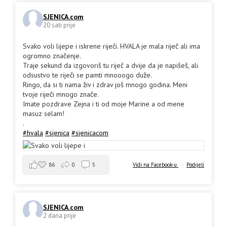
SJENICA.com
20 sati prije
Svako voli lijepe i iskrene riječi. HVALA je mala riječ ali ima
ogromno značenje.
Traje sekund da izgovoriš tu riječ a dvije da je napišeš, ali
odsustvo te riječi se pamti mnooogo duže.
Ringo, da si ti nama živ i zdrav još mnogo godina. Meni
tvoje riječi mnogo znače.
Imate pozdrave Zejna i ti od moje Marine a od mene
masuz selam!
.
#hvala
#sjenica
#sjenicacom
86
0
5
Vidi na Facebook-u
·
Podijeli
SJENICA.com
2 dana prije