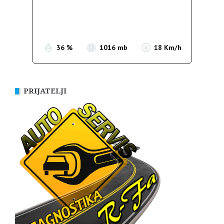
Clouds:
9%
Sunrise:
05:37
Sunset:
19:54
36 %
1016 mb
18 Km/h
PRIJATELJI