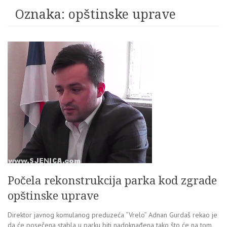
Oznaka:
opštinske uprave
Počela rekonstrukcija parka kod zgrade
opštinske uprave
Direktor javnog komulanog preduzeća “Vrelo” Adnan Gurdaš rekao je
da će posečena stabla u parku biti nadoknađena tako što će na tom