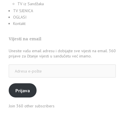
TV iz Sandžaka
TV SJENICA
OGLASI
Kontakt
Vijesti na email
Unesite vašu email adresu i dobijajte sve vijesti na email. 360
prijave za čitanje vijesti u sandučetu već imamo.
Adresa
e-
pošte
Prijava
Join 360 other subscribers