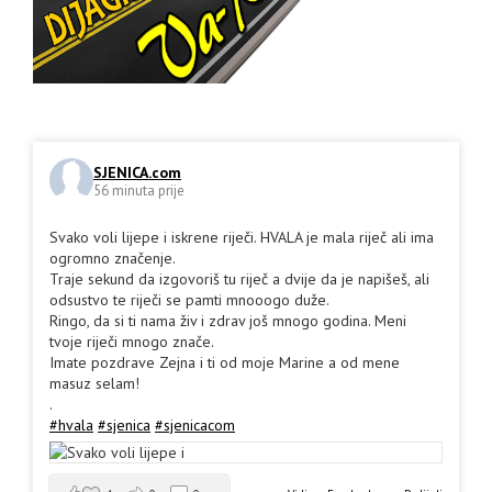
SJENICA.com
56 minuta prije
Svako voli lijepe i iskrene riječi. HVALA je mala riječ ali ima
ogromno značenje.
Traje sekund da izgovoriš tu riječ a dvije da je napišeš, ali
odsustvo te riječi se pamti mnooogo duže.
Ringo, da si ti nama živ i zdrav još mnogo godina. Meni
tvoje riječi mnogo znače.
Imate pozdrave Zejna i ti od moje Marine a od mene
masuz selam!
.
#hvala
#sjenica
#sjenicacom