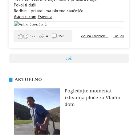
Pokoj ti duši.
Rodbini i prijateljima iskreno saučešće.
#sjenicacom
#sjenica
Vidi na Facebook-u
·
Podijeli
122
4
152
Još
AKTUELNO
Pogledajte momenat
izlivanja ploče za Vladin
dom