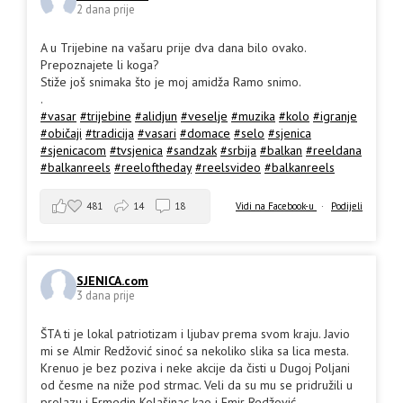
2 dana prije
A u Trijebine na vašaru prije dva dana bilo ovako.
Prepoznajete li koga?
Stiže još snimaka što je moj amidža Ramo snimo.
.
#vasar
#trijebine
#alidjun
#veselje
#muzika
#kolo
#igranje
#običaji
#tradicija
#vasari
#domace
#selo
#sjenica
#sjenicacom
#tvsjenica
#sandzak
#srbija
#balkan
#reeldana
#balkanreels
#reeloftheday
#reelsvideo
#balkanreels
481
14
18
Vidi na Facebook-u
·
Podijeli
SJENICA.com
3 dana prije
ŠTA ti je lokal patriotizam i ljubav prema svom kraju. Javio
mi se Almir Redžović sinoć sa nekoliko slika sa lica mesta.
Krenuo je bez poziva i neke akcije da čisti u Dugoj Poljani
od česme na niže pod strmac. Veli da su mu se pridružili u
prolazu i Ermedin Kolašinac kao i Emir Redžović.