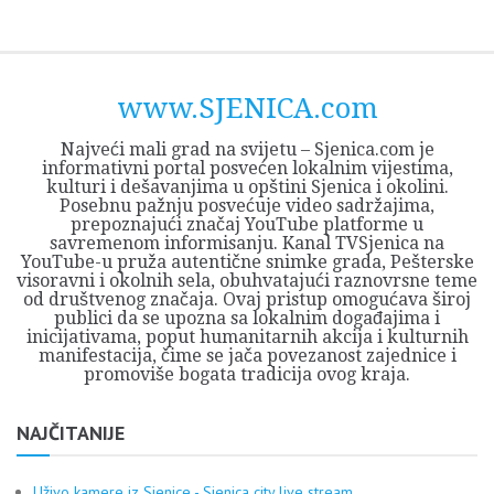
Skip
Opština
JEZERO
FORUM
Početna
Istorija
Privreda
Kultura
Geografija
O
REGIONALNI
ZMAJEVAC
TV
TV
OGLASI
Kontakt
to
Sjenica
Opštine
tvrđavi
CENTAR
iz
SJENICA
content
Sjenica
Sandžaka
www.SJENICA.com
Najveći mali grad na svijetu – Sjenica.com je
informativni portal posvećen lokalnim vijestima,
kulturi i dešavanjima u opštini Sjenica i okolini.
Posebnu pažnju posvećuje video sadržajima,
prepoznajući značaj YouTube platforme u
savremenom informisanju. Kanal TVSjenica na
YouTube-u pruža autentične snimke grada, Pešterske
visoravni i okolnih sela, obuhvatajući raznovrsne teme
od društvenog značaja. Ovaj pristup omogućava široj
publici da se upozna sa lokalnim događajima i
inicijativama, poput humanitarnih akcija i kulturnih
manifestacija, čime se jača povezanost zajednice i
promoviše bogata tradicija ovog kraja.
NAJČITANIJE
Uživo kamere iz Sjenice - Sjenica city live stream