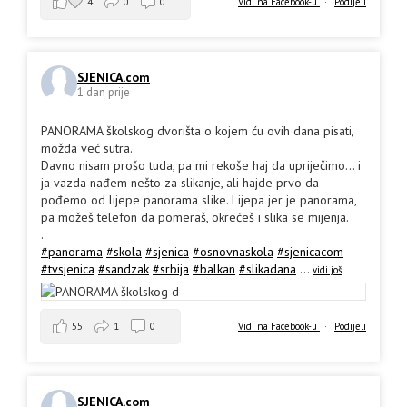
4
0
0
Vidi na Facebook-u
·
Podijeli
SJENICA.com
1 dan prije
PANORAMA školskog dvorišta o kojem ću ovih dana pisati,
možda već sutra.
Davno nisam prošo tuda, pa mi rekoše haj da upriječimo... i
ja vazda nađem nešto za slikanje, ali hajde prvo da
pođemo od lijepe panorama slike. Lijepa jer je panorama,
pa možeš telefon da pomeraš, okrećeš i slika se mijenja.
.
#panorama
#skola
#sjenica
#osnovnaskola
#sjenicacom
#tvsjenica
#sandzak
#srbija
#balkan
#slikadana
...
vidi još
55
1
0
Vidi na Facebook-u
·
Podijeli
SJENICA.com