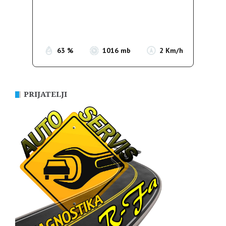
Clouds:
2%
Sunrise:
05:36
Sunset:
19:55
63 %
1016 mb
2 Km/h
PRIJATELJI