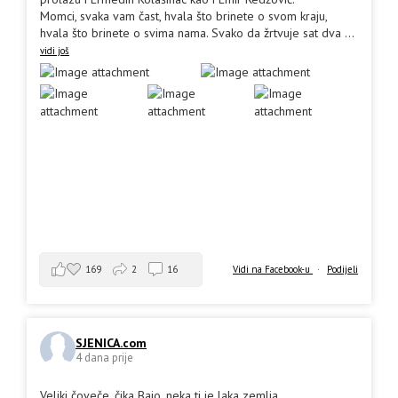
Momci, svaka vam čast, hvala što brinete o svom kraju,
hvala što brinete o svima nama. Svako da žrtvuje sat dva
...
vidi još
169
2
16
Vidi na Facebook-u
·
Podijeli
SJENICA.com
4 dana prije
Veliki čoveče, čika Bajo, neka ti je laka zemlja.