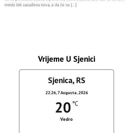
mestu biti zasađena nova, a da će se […]
Vrijeme U Sjenici
Sjenica, RS
22:26,
7 Augusta, 2026
20
°C
Vedro
Wind Gust:
3 Km/h