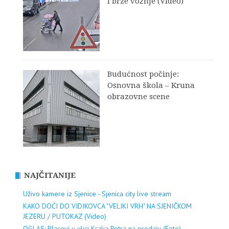
i brze vožnje (Video)
Budućnost počinje:
Osnovna škola – Kruna
obrazovne scene
NAJČITANIJE
Uživo kamere iz Sjenice - Sjenica city live stream
KAKO DOĆI DO VIDIKOVCA "VELIKI VRH" NA SJENIČKOM
JEZERU / PUTOKAZ (Video)
OGLAS: Placevi u ulici Kralja Petra na prodaju (Foto)