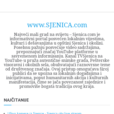
Skip
Opština
JEZERO
FORUM
Početna
Istorija
Privreda
Kultura
Geografija
O
REGIONALNI
ZMAJEVAC
TV
TV
OGLASI
Kontakt
to
Sjenica
Opštine
tvrđavi
CENTAR
iz
SJENICA
content
Sjenica
Sandžaka
www.SJENICA.com
Najveći mali grad na svijetu – Sjenica.com je
informativni portal posvećen lokalnim vijestima,
kulturi i dešavanjima u opštini Sjenica i okolini.
Posebnu pažnju posvećuje video sadržajima,
prepoznajući značaj YouTube platforme u
savremenom informisanju. Kanal TVSjenica na
YouTube-u pruža autentične snimke grada, Pešterske
visoravni i okolnih sela, obuhvatajući raznovrsne teme
od društvenog značaja. Ovaj pristup omogućava široj
publici da se upozna sa lokalnim događajima i
inicijativama, poput humanitarnih akcija i kulturnih
manifestacija, čime se jača povezanost zajednice i
promoviše bogata tradicija ovog kraja.
NAJČITANIJE
Uživo kamere iz Sjenice - Sjenica city live stream