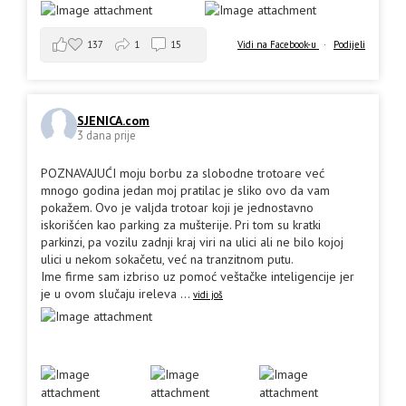
137
1
15
Vidi na Facebook-u
·
Podijeli
SJENICA.com
3 dana prije
POZNAVAJUĆI moju borbu za slobodne trotoare već
mnogo godina jedan moj pratilac je sliko ovo da vam
pokažem. Ovo je valjda trotoar koji je jednostavno
iskorišćen kao parking za mušterije. Pri tom su kratki
parkinzi, pa vozilu zadnji kraj viri na ulici ali ne bilo kojoj
ulici u nekom sokačetu, već na tranzitnom putu.
Ime firme sam izbriso uz pomoć veštačke inteligencije jer
je u ovom slučaju ireleva
...
vidi još