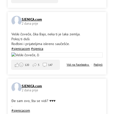
SJENICA.com
2 dana prije
Veliki čoveče, čika Bajo, neka ti je laka zemlja.
Pokoj ti duši.
Rodbini i prijateljima iskreno saučešće.
#sjenicacom
#sjenica
Vidi na Facebook-u
·
Podijeli
120
5
147
SJENICA.com
2 dana prije
Đe sam ovo, šta se vidi? ♥️♥️♥️
.
#sjenicacom