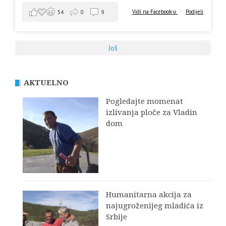
Vidi na Facebook-u
·
Podijeli
54
0
9
Još
AKTUELNO
Pogledajte momenat
izlivanja ploče za Vladin
dom
Humanitarna akcija za
najugroženijeg mladića iz
Srbije