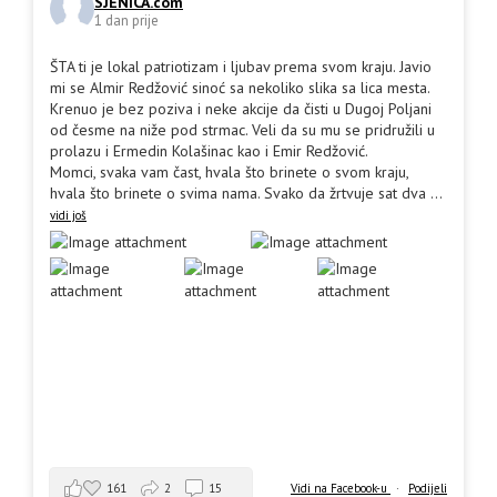
SJENICA.com
1 dan prije
ŠTA ti je lokal patriotizam i ljubav prema svom kraju. Javio
mi se Almir Redžović sinoć sa nekoliko slika sa lica mesta.
Krenuo je bez poziva i neke akcije da čisti u Dugoj Poljani
od česme na niže pod strmac. Veli da su mu se pridružili u
prolazu i Ermedin Kolašinac kao i Emir Redžović.
Momci, svaka vam čast, hvala što brinete o svom kraju,
hvala što brinete o svima nama. Svako da žrtvuje sat dva
...
vidi još
161
2
15
Vidi na Facebook-u
·
Podijeli