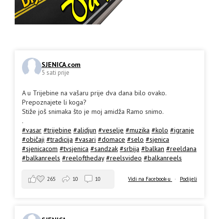
SJENICA.com
5 sati prije
A u Trijebine na vašaru prije dva dana bilo ovako.
Prepoznajete li koga?
Stiže još snimaka što je moj amidža Ramo snimo.
.
#vasar
#trijebine
#alidjun
#veselje
#muzika
#kolo
#igranje
#običaji
#tradicija
#vasari
#domace
#selo
#sjenica
#sjenicacom
#tvsjenica
#sandzak
#srbija
#balkan
#reeldana
#balkanreels
#reeloftheday
#reelsvideo
#balkanreels
265
10
10
Vidi na Facebook-u
·
Podijeli