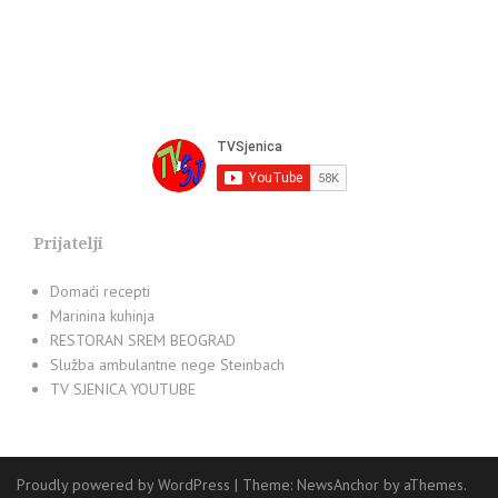
Prijatelji
Domaći recepti
Marinina kuhinja
RESTORAN SREM BEOGRAD
Služba ambulantne nege Steinbach
TV SJENICA YOUTUBE
Proudly powered by WordPress
|
Theme:
NewsAnchor
by aThemes.