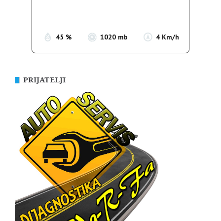
Sunrise:
05:34
Sunset:
19:57
45 %
1020 mb
4 Km/h
PRIJATELJI