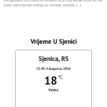
Dok gledamo ovo, treba da shvatimo da je ovaj snimak došao do vas
preko najmodernijih uređaja za snimanje, montažu, […]
Vrijeme U Sjenici
Sjenica, RS
23:49,
5 Augusta, 2026
18
°C
Vedro
Wind Gust:
4 Km/h
Clouds:
0%