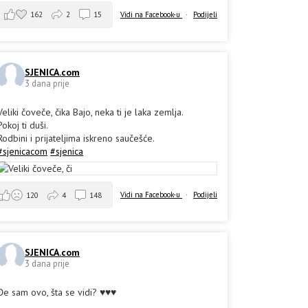
162
2
15
Vidi na Facebook-u
·
Podijeli
SJENICA.com
3 dana prije
Veliki čoveče, čika Bajo, neka ti je laka zemlja.
Pokoj ti duši.
Rodbini i prijateljima iskreno saučešće.
#sjenicacom
#sjenica
Vidi na Facebook-u
·
Podijeli
120
4
148
SJENICA.com
3 dana prije
Đe sam ovo, šta se vidi? ♥️♥️♥️