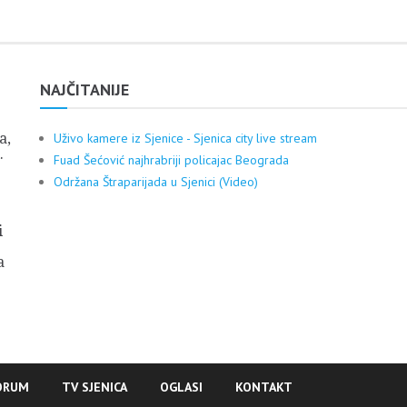
NAJČITANIJE
a,
Uživo kamere iz Sjenice - Sjenica city live stream
.
Fuad Šećović najhrabriji policajac Beograda
Održana Štraparijada u Sjenici (Video)
i
a
ORUM
TV SJENICA
OGLASI
KONTAKT