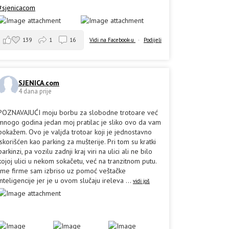
#sjenicacom
139
1
16
Vidi na Facebook-u
·
Podijeli
SJENICA.com
4 dana prije
POZNAVAJUĆI moju borbu za slobodne trotoare već
mnogo godina jedan moj pratilac je sliko ovo da vam
pokažem. Ovo je valjda trotoar koji je jednostavno
iskorišćen kao parking za mušterije. Pri tom su kratki
parkinzi, pa vozilu zadnji kraj viri na ulici ali ne bilo
kojoj ulici u nekom sokačetu, već na tranzitnom putu.
Ime firme sam izbriso uz pomoć veštačke
inteligencije jer je u ovom slučaju ireleva
...
vidi još