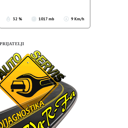
Sunset:
19:56
32 %
1017 mb
9 Km/h
PRIJATELJI