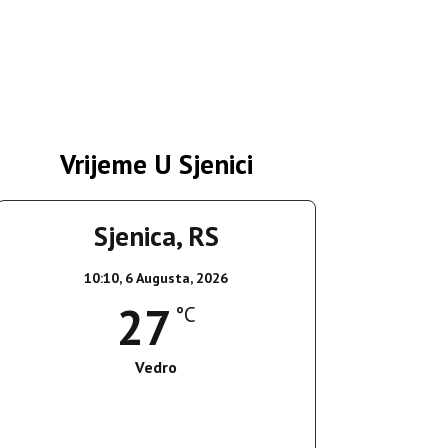
Vrijeme U Sjenici
Sjenica, RS
10:10,
6 Augusta, 2026
27
°C
Vedro
Wind Gust:
11 Km/h
Clouds:
0%
Sunrise:
05:35