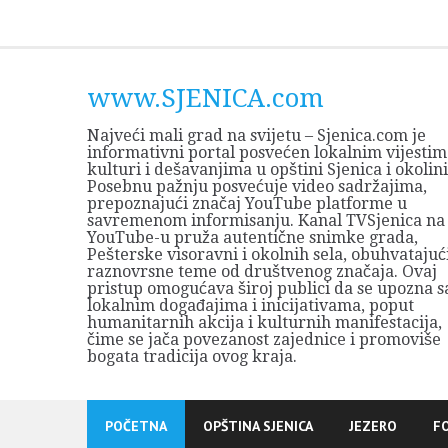
Skip
to
content
www.SJENICA.com
Najveći mali grad na svijetu – Sjenica.com je
informativni portal posvećen lokalnim vijestim
kulturi i dešavanjima u opštini Sjenica i okolini
Posebnu pažnju posvećuje video sadržajima,
prepoznajući značaj YouTube platforme u
savremenom informisanju. Kanal TVSjenica na
YouTube-u pruža autentične snimke grada,
Pešterske visoravni i okolnih sela, obuhvatajuć
raznovrsne teme od društvenog značaja. Ovaj
pristup omogućava široj publici da se upozna s
lokalnim događajima i inicijativama, poput
humanitarnih akcija i kulturnih manifestacija,
čime se jača povezanost zajednice i promoviše
bogata tradicija ovog kraja.
POČETNA
OPŠTINA SJENICA
JEZERO
F