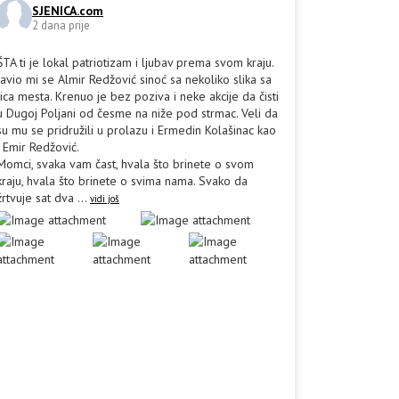
SJENICA.com
2 dana prije
ŠTA ti je lokal patriotizam i ljubav prema svom kraju.
Javio mi se Almir Redžović sinoć sa nekoliko slika sa
lica mesta. Krenuo je bez poziva i neke akcije da čisti
u Dugoj Poljani od česme na niže pod strmac. Veli da
su mu se pridružili u prolazu i Ermedin Kolašinac kao
i Emir Redžović.
Momci, svaka vam čast, hvala što brinete o svom
kraju, hvala što brinete o svima nama. Svako da
žrtvuje sat dva
...
vidi još