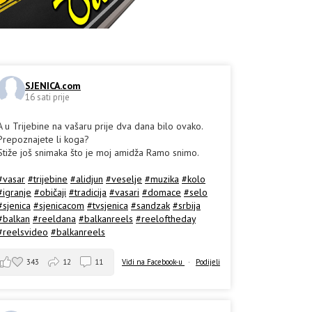
SJENICA.com
16 sati prije
A u Trijebine na vašaru prije dva dana bilo ovako.
Prepoznajete li koga?
Stiže još snimaka što je moj amidža Ramo snimo.
#vasar
#trijebine
#alidjun
#veselje
#muzika
#kolo
#igranje
#običaji
#tradicija
#vasari
#domace
#selo
#sjenica
#sjenicacom
#tvsjenica
#sandzak
#srbija
#balkan
#reeldana
#balkanreels
#reeloftheday
#reelsvideo
#balkanreels
343
12
11
Vidi na Facebook-u
·
Podijeli