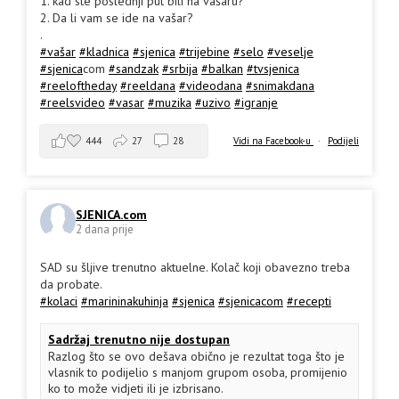
1. kad ste poslednji put bili na vašaru?
2. Da li vam se ide na vašar?
.
#vašar
#kladnica
#sjenica
#trijebine
#selo
#veselje
#sjenica
com
#sandzak
#srbija
#balkan
#tvsjenica
#reeloftheday
#reeldana
#videodana
#snimakdana
#reelsvideo
#vasar
#muzika
#uzivo
#igranje
444
27
28
Vidi na Facebook-u
·
Podijeli
SJENICA.com
2 dana prije
SAD su šljive trenutno aktuelne. Kolač koji obavezno treba
da probate.
#kolaci
#marininakuhinja
#sjenica
#sjenicacom
#recepti
Sadržaj trenutno nije dostupan
Razlog što se ovo dešava obično je rezultat toga što je
vlasnik to podijelio s manjom grupom osoba, promijenio
ko to može vidjeti ili je izbrisano.