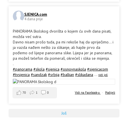
SJENICA.com
4 dana prije
PANORAMA školskog dvorišta o kojem ću ovih dana pisati,
možda već sutra.
Davno nisam prošo tuda, pa mi rekoše haj da upriječimo... i
ja vazda nađem nešto za slikanje, ali hajde prvo da
pođemo od lijepe panorama slike. Lijepa jer je panorama,
pa možeš telefon da pomeraš, okrećeš i slika se mijenja.
.
#panorama
#skola
#sjenica
#osnovnaskola
#sjenicacom
#tvsjenica
#sandzak
#srbija
#balkan
#slikadana
...
vidi još
70
1
0
Vidi na Facebook-u
·
Podijeli
Još