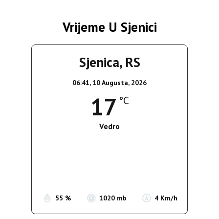
Vrijeme U Sjenici
Sjenica, RS
06:41,
10 Augusta, 2026
17
°C
Vedro
Wind Gust:
3 Km/h
Clouds:
0%
Sunrise:
05:39
Sunset:
19:51
55 %
1020 mb
4 Km/h