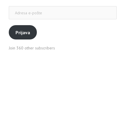
Adresa
e-
pošte
Prijava
Join 360 other subscribers