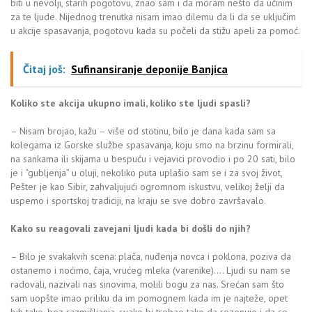
biti u nevolji, starih pogotovu, znao sam i da moram nešto da učinim
za te ljude. Nijednog trenutka nisam imao dilemu da li da se uključim
u akcije spasavanja, pogotovu kada su počeli da stižu apeli za pomoć.
Čitaj još:
Sufinansiranje deponije Banjica
Koliko ste akcija ukupno imali, koliko ste ljudi spasli?
– Nisam brojao, kažu – više od stotinu, bilo je dana kada sam sa
kolegama iz Gorske službe spasavanja, koju smo na brzinu formirali,
na sankama ili skijama u bespuću i vejavici provodio i po 20 sati, bilo
je i “gubljenja” u oluji, nekoliko puta uplašio sam se i za svoj život,
Pešter je kao Sibir, zahvaljujući ogromnom iskustvu, velikoj želji da
uspemo i sportskoj tradiciji, na kraju se sve dobro završavalo.
Kako su reagovali zavejani ljudi kada bi došli do njih?
– Bilo je svakakvih scena: plača, nuđenja novca i poklona, poziva da
ostanemo i noćimo, čaja, vrućeg mleka (varenike)…. Ljudi su nam se
radovali, nazivali nas sinovima, molili bogu za nas. Srećan sam što
sam uopšte imao priliku da im pomognem kada im je najteže, opet