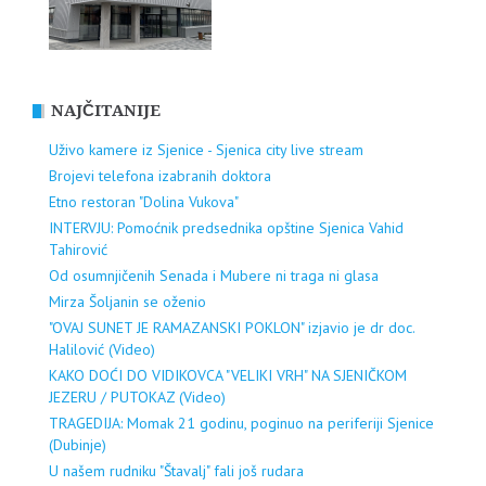
NAJČITANIJE
Uživo kamere iz Sjenice - Sjenica city live stream
Brojevi telefona izabranih doktora
Etno restoran "Dolina Vukova"
INTERVJU: Pomoćnik predsednika opštine Sjenica Vahid
Tahirović
Od osumnjičenih Senada i Mubere ni traga ni glasa
Mirza Šoljanin se oženio
"OVAJ SUNET JE RAMAZANSKI POKLON" izjavio je dr doc.
Halilović (Video)
KAKO DOĆI DO VIDIKOVCA "VELIKI VRH" NA SJENIČKOM
JEZERU / PUTOKAZ (Video)
TRAGEDIJA: Momak 21 godinu, poginuo na periferiji Sjenice
(Dubinje)
U našem rudniku "Štavalj" fali još rudara