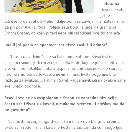
u plusu, na
desetine sela
još je
odsečeno od sveta, a Meho i dalje pomaže zavejanima. Zatekli smo
ga pri povratku iz Poda i Poljica, sela bogu iz leđa, na granici sa
Crnom Gorom, do kojih putevi neće biti raščišćeni “sve do proleća”.
Ima li još posla za spasioce, zar niste zaslužili odmor?
– Išli smo da vidimo šta je sa Fatimom i Safetom Kovačevićem,
majkom i sinom, jedinim žiteljima sela Pode, koje je još u smetovima
visokim i po nekoliko metara. Usput smo obišli još nekoliko staraca,
nekima smo odneli lekove, a nekima hranu, hvala bogu nije bilo
razloga za evakuaciju, Fatima i Safet, valjda naviknuti na ovakve zime,
sve junački podnose.
Stavili ste se na raspolaganje Štabu za vanredne situacije,
često ste i život rizikovali, o mukama, vremenu i troškovima da
ne govorimo?
– Već posle prvog snega shvatio sam da će ovo biti grozna zima,
ovde sam rođen, znam kakav je Pešter, znao sam da će mnogo ljudi