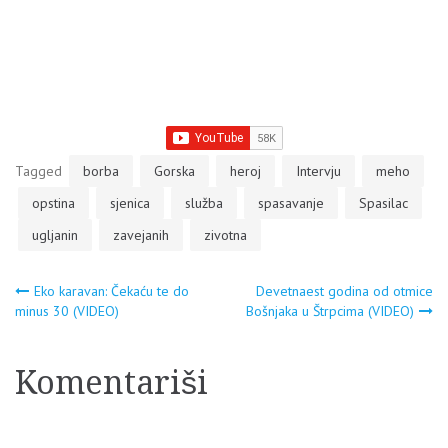
Tagged
borba
Gorska
heroj
Intervju
meho
opstina
sjenica
služba
spasavanje
Spasilac
ugljanin
zavejanih
zivotna
Navigacija
Eko karavan: Čekaću te do
Devetnaest godina od otmice
minus 30 (VIDEO)
Bošnjaka u Štrpcima (VIDEO)
članaka
Komentariši