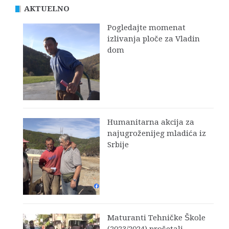
AKTUELNO
Pogledajte momenat
izlivanja ploče za Vladin
dom
Humanitarna akcija za
najugroženijeg mladića iz
Srbije
Maturanti Tehničke Škole
(2023/2024) prošetali