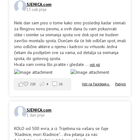
SJENICA.com
15 sati prije
Neki dan sam piso o tome kako smo poslednji kadar snimali
za Ringovu novu pesmu, a ovih dana ću vam pokazivati
slike i snimke sa snimanja spota sve dok spot ne budem
završio montažu spota. Osećam da će biti odličan spot, imali
smo odlične aktere u njemu i kadrovi su vrhusnki. Jedva
čekam da podijelim sve sa vama, od detalja sa snimanja
spota, do gotovog spota.
Hvala vam svima što pratite i gledate
...
vidi još
210
4
26
Vidi na Facebook-u
·
Podijeli
SJENICA.com
1 dan prije
KOLO od 500 evra, a iz Trijebina na vašaru se čuje
"Kladnice, mori Kladnice"... dva pitanja za vas: