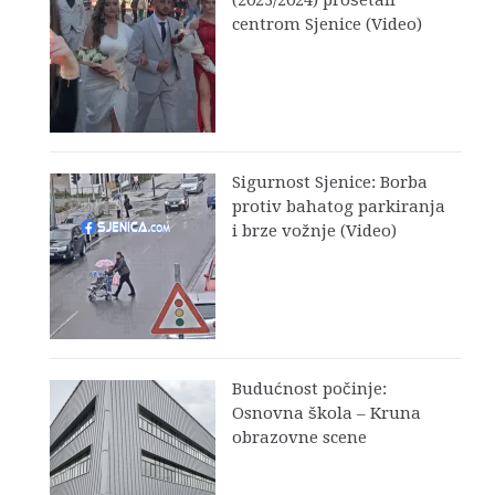
centrom Sjenice (Video)
Sigurnost Sjenice: Borba
protiv bahatog parkiranja
i brze vožnje (Video)
Budućnost počinje:
Osnovna škola – Kruna
obrazovne scene