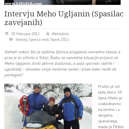
Intervju Meho Ugljanin (Spasilac
zavejanih)
28. Februara 2012.
WebAdmin
Intervju
,
Sjenica vesti
,
Vijesti 2012
Odmah nakon što je opština Sjenica proglasila vanredno stanje, a
prva je to učinila u Srbiji, Štabu za vanredne situacije prijavio se
Meho Ugljanin, bivši aktivni biatlonac, a sada sportski radnik i
ugostitelj – dovezao svoje motorne sanke i pitao kako može da
pomogne?
Prošlo je od
tada skoro 50
dana, Meho je
svakodnevno
na terenu i u
akcijama
spasavanja,
mada je Pešter