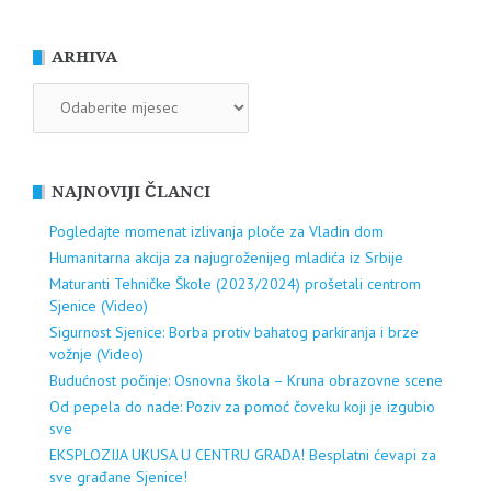
ARHIVA
ARHIVA
NAJNOVIJI ČLANCI
Pogledajte momenat izlivanja ploče za Vladin dom
Humanitarna akcija za najugroženijeg mladića iz Srbije
Maturanti Tehničke Škole (2023/2024) prošetali centrom
Sjenice (Video)
Sigurnost Sjenice: Borba protiv bahatog parkiranja i brze
vožnje (Video)
Budućnost počinje: Osnovna škola – Kruna obrazovne scene
Od pepela do nade: Poziv za pomoć čoveku koji je izgubio
sve
EKSPLOZIJA UKUSA U CENTRU GRADA! Besplatni ćevapi za
sve građane Sjenice!