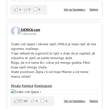
4
0
0
Vidi na Facebook-u
·
Podijeli
SJENICA.com
2 dana prije
Svako voli lijepe i iskrene riječi. HVALA je mala riječ ali ima
ogromno značenje.
Traje sekund da izgovoriš tu riječ a dvije da je napišeš, ali
odsustvo te riječi se pamti mnooogo duže.
Ringo, da si ti nama živ i zdrav još mnogo godina. Meni
tvoje riječi mnogo znače.
Imate pozdrave Zejna i ti od moje Marine a od mene
masuz selam!
.
#hvala
#sjenica
#sjenicacom
102
0
6
Vidi na Facebook-u
·
Podijeli