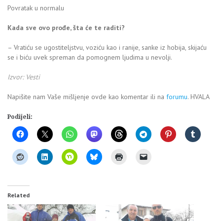
Povratak u normalu
Kada sve ovo prođe, šta će te raditi?
– Vratiću se ugostiteljstvu, voziću kao i ranije, sanke iz hobija, skijaću
se i biću uvek spreman da pomognem ljudima u nevolji.
Izvor: Vesti
Napišite nam Vaše mišljenje ovde kao komentar ili na
forumu
. HVALA
Podijeli:
Related