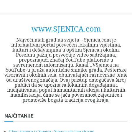
Skip
Opština
JEZERO
FORUM
Početna
Istorija
Privreda
Kultura
Geografija
O
REGIONALNI
ZMAJEVAC
TV
TV
OGLASI
Kontakt
to
Sjenica
Opštine
tvrđavi
CENTAR
iz
SJENICA
content
Sjenica
Sandžaka
www.SJENICA.com
Najveći mali grad na svijetu – Sjenica.com je
informativni portal posvećen lokalnim vijestima,
kulturi i dešavanjima u opštini Sjenica i okolini.
Posebnu pažnju posvećuje video sadržajima,
prepoznajući značaj YouTube platforme u
savremenom informisanju. Kanal TVSjenica na
YouTube-u pruža autentične snimke grada, Pešterske
visoravni i okolnih sela, obuhvatajući raznovrsne teme
od društvenog značaja. Ovaj pristup omogućava široj
publici da se upozna sa lokalnim događajima i
inicijativama, poput humanitarnih akcija i kulturnih
manifestacija, čime se jača povezanost zajednice i
promoviše bogata tradicija ovog kraja.
NAJČITANIJE
Uživo kamere iz Sjenice - Sjenica city live stream