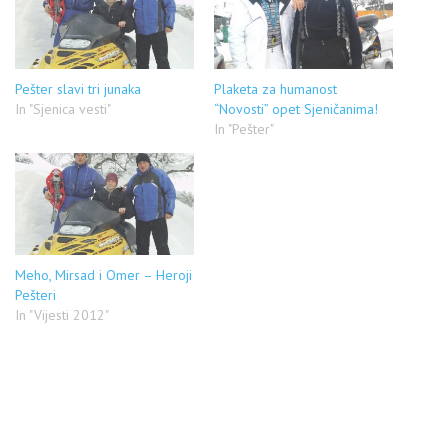
Pešter slavi tri junaka
Plaketa za humanost
In "Sjenica vesti"
“Novosti” opet Sjeničanima!
In "Pešter"
Meho, Mirsad i Omer – Heroji
Pešteri
In "Vijesti 2012"