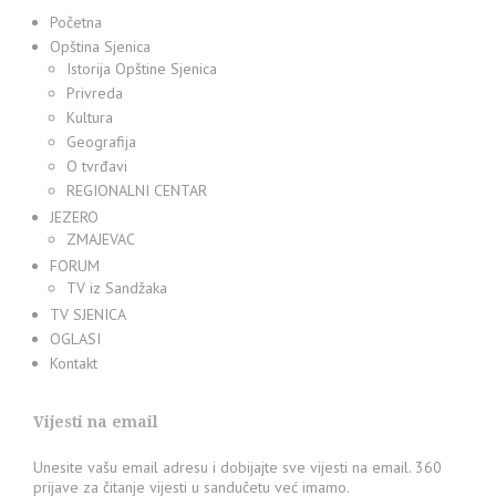
Početna
Opština Sjenica
Istorija Opštine Sjenica
Privreda
Kultura
Geografija
O tvrđavi
REGIONALNI CENTAR
JEZERO
ZMAJEVAC
FORUM
TV iz Sandžaka
TV SJENICA
OGLASI
Kontakt
Vijesti na email
Unesite vašu email adresu i dobijajte sve vijesti na email. 360
prijave za čitanje vijesti u sandučetu već imamo.