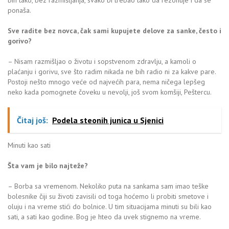
bih tako, bez razmišljanja, svako bi trebao tako da rezonuje i da se
ponaša.
Sve radite bez novca, čak sami kupujete delove za sanke, često i
gorivo?
– Nisam razmišljao o životu i sopstvenom zdravlju, a kamoli o
plaćanju i gorivu, sve što radim nikada ne bih radio ni za kakve pare.
Postoji nešto mnogo veće od najvećih para, nema ničega lepšeg
neko kada pomognete čoveku u nevolji, još svom komšiji, Peštercu.
Čitaj još:
Podela steonih junica u Sjenici
Minuti kao sati
Šta vam je bilo najteže?
– Borba sa vremenom. Nekoliko puta na sankama sam imao teške
bolesnike čiji su životi zavisili od toga hoćemo li probiti smetove i
oluju i na vreme stići do bolnice. U tim situacijama minuti su bili kao
sati, a sati kao godine. Bog je hteo da uvek stignemo na vreme.