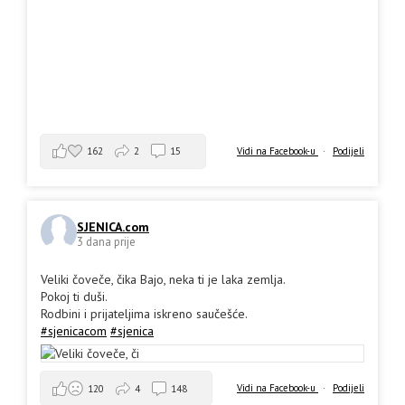
162
2
15
Vidi na Facebook-u
·
Podijeli
SJENICA.com
3 dana prije
Veliki čoveče, čika Bajo, neka ti je laka zemlja.
Pokoj ti duši.
Rodbini i prijateljima iskreno saučešće.
#sjenicacom
#sjenica
Vidi na Facebook-u
·
Podijeli
120
4
148