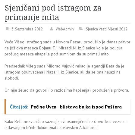
Sjeničani pod istragom za
primanje mita
3. Septembra 2012.
WebAdmin
Sjenica vesti
,
Vijesti 2012
Veće Višeg istražnog suda u Novom Pazaru produžilo je danas pritvor
na još dva meseca Bojanu T. i Mirsadi M. iz Sjenice koje je policija
prošlog meseca uhapsila pod sumnjom da su primali mito.
Predsednik Višeg suda Milorad Vujović rekao je agenciji Beta da je
istragom obuhvaćena i Naza H. iz Sjenice, ali da se ona nalazi na
slobodi.
On nije želeo da govori i o razlozima hapšenja i produženja pritvora.
Čitaj još:
Pećine Uvca - blistava bajka ispod Peštera
Kako Beta nezvanično saznaje, svi osumnjičeni se dovode u vezu sa
izdavanjem ličnih dokumenata kosovskim Albancima.