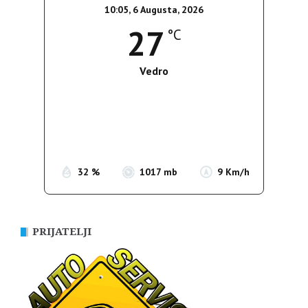
10:05,
6 Augusta, 2026
27
°C
Vedro
Wind Gust:
11 Km/h
Clouds:
0%
Sunrise:
05:35
Sunset:
19:56
32 %
1017 mb
9 Km/h
PRIJATELJI