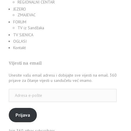
REGIONALNI CENTAR
JEZERO
ZMAJEVAC
FORUM
TV iz Sandžaka
TV SJENICA
OGLASI
Kontakt
Vijesti na email
Unesite vašu email adresu i dobijajte sve vijesti na email. 360
prijave za čitanje vijesti u sandučetu već imamo.
Adresa
e-
pošte
Prijava
Join 360 other subscribers