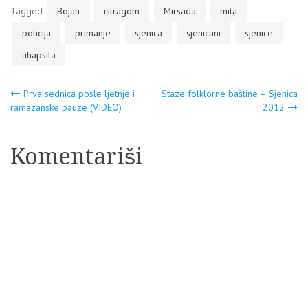
Tagged
Bojan
istragom
Mirsada
mita
policija
primanje
sjenica
sjenicani
sjenice
uhapsila
Navigacija
Prva sednica posle ljetnje i
Staze folklorne baštine – Sjenica
ramazanske pauze (VIDEO)
2012
članaka
Komentariši