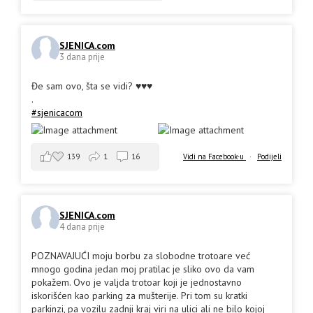
SJENICA.com
3 dana prije
Đe sam ovo, šta se vidi? ♥️♥️♥️
.
#sjenicacom
139
1
16
Vidi na Facebook-u
·
Podijeli
SJENICA.com
4 dana prije
POZNAVAJUĆI moju borbu za slobodne trotoare već
mnogo godina jedan moj pratilac je sliko ovo da vam
pokažem. Ovo je valjda trotoar koji je jednostavno
iskorišćen kao parking za mušterije. Pri tom su kratki
parkinzi, pa vozilu zadnji kraj viri na ulici ali ne bilo kojoj