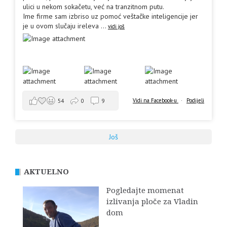
ulici u nekom sokačetu, već na tranzitnom putu.
Ime firme sam izbriso uz pomoć veštačke inteligencije jer
je u ovom slučaju ireleva
...
vidi još
Vidi na Facebook-u
·
Podijeli
54
0
9
Još
AKTUELNO
Pogledajte momenat
izlivanja ploče za Vladin
dom