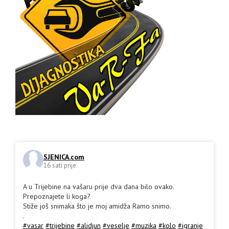
SJENICA.com
16 sati prije
A u Trijebine na vašaru prije dva dana bilo ovako.
Prepoznajete li koga?
Stiže još snimaka što je moj amidža Ramo snimo.
.
#vasar
#trijebine
#alidjun
#veselje
#muzika
#kolo
#igranje