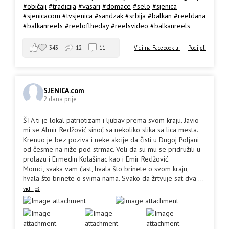
#običaji
#tradicija
#vasari
#domace
#selo
#sjenica
#sjenicacom
#tvsjenica
#sandzak
#srbija
#balkan
#reeldana
#balkanreels
#reeloftheday
#reelsvideo
#balkanreels
343
12
11
Vidi na Facebook-u
·
Podijeli
SJENICA.com
2 dana prije
ŠTA ti je lokal patriotizam i ljubav prema svom kraju. Javio
mi se Almir Redžović sinoć sa nekoliko slika sa lica mesta.
Krenuo je bez poziva i neke akcije da čisti u Dugoj Poljani
od česme na niže pod strmac. Veli da su mu se pridružili u
prolazu i Ermedin Kolašinac kao i Emir Redžović.
Momci, svaka vam čast, hvala što brinete o svom kraju,
hvala što brinete o svima nama. Svako da žrtvuje sat dva
...
vidi još