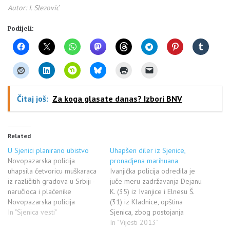
Autor: I. Slezović
Podijeli:
Čitaj još:
Za koga glasate danas? Izbori BNV
Related
U Sjenici planirano ubistvo
Uhapšen diler iz Sjenice,
Novopazarska policija
pronadjena marihuana
uhapsila četvoricu muškaraca
Ivanjička policija odredila je
iz različitih gradova u Srbiji -
juče meru zadržavanja Dejanu
naručioca i plaćenike
K. (35) iz Ivanjice i Elnesu Š.
Novopazarska policija
(31) iz Kladnice, opština
uhapsila je rano jutros
In "Sjenica vesti"
Sjenica, zbog postojanja
nekoliko osoba osumnjičenih
osnova sumnje da su izvršili
In "Vijesti 2013"