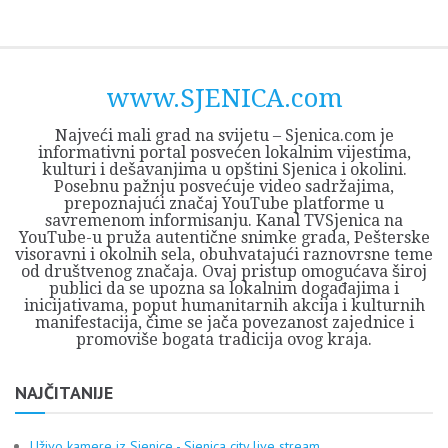
Skip
Opština
JEZERO
FORUM
Početna
Istorija
Privreda
Kultura
Geografija
O
REGIONALNI
ZMAJEVAC
TV
TV
OGLASI
Kontakt
to
Sjenica
Opštine
tvrđavi
CENTAR
iz
SJENICA
content
Sjenica
Sandžaka
www.SJENICA.com
Najveći mali grad na svijetu – Sjenica.com je
informativni portal posvećen lokalnim vijestima,
kulturi i dešavanjima u opštini Sjenica i okolini.
Posebnu pažnju posvećuje video sadržajima,
prepoznajući značaj YouTube platforme u
savremenom informisanju. Kanal TVSjenica na
YouTube-u pruža autentične snimke grada, Pešterske
visoravni i okolnih sela, obuhvatajući raznovrsne teme
od društvenog značaja. Ovaj pristup omogućava široj
publici da se upozna sa lokalnim događajima i
inicijativama, poput humanitarnih akcija i kulturnih
manifestacija, čime se jača povezanost zajednice i
promoviše bogata tradicija ovog kraja.
NAJČITANIJE
Uživo kamere iz Sjenice - Sjenica city live stream