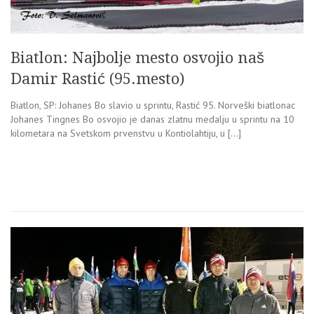
Biatlon: Najbolje mesto osvojio naš
Damir Rastić (95.mesto)
Biatlon, SP: Johanes Bo slavio u sprintu, Rastić 95. Norveški biatlonac
Johanes Tingnes Bo osvojio je danas zlatnu medalju u sprintu na 10
kilometara na Svetskom prvenstvu u Kontiolahtiju, u […]