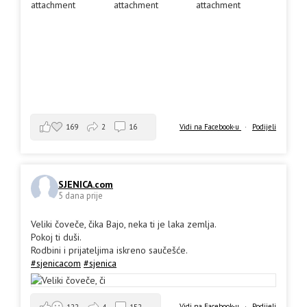
169
2
16
Vidi na Facebook-u
·
Podijeli
SJENICA.com
5 dana prije
Veliki čoveče, čika Bajo, neka ti je laka zemlja.
Pokoj ti duši.
Rodbini i prijateljima iskreno saučešće.
#sjenicacom
#sjenica
Vidi na Facebook-u
·
Podijeli
122
4
152