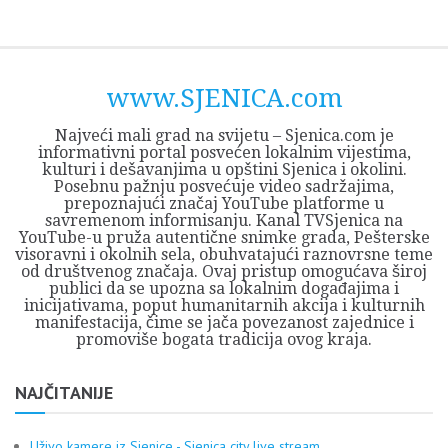
Skip
Opština
JEZERO
FORUM
Početna
Istorija
Privreda
Kultura
Geografija
O
REGIONALNI
ZMAJEVAC
TV
TV
OGLASI
Kontakt
to
Sjenica
Opštine
tvrđavi
CENTAR
iz
SJENICA
content
Sjenica
Sandžaka
www.SJENICA.com
Najveći mali grad na svijetu – Sjenica.com je
informativni portal posvećen lokalnim vijestima,
kulturi i dešavanjima u opštini Sjenica i okolini.
Posebnu pažnju posvećuje video sadržajima,
prepoznajući značaj YouTube platforme u
savremenom informisanju. Kanal TVSjenica na
YouTube-u pruža autentične snimke grada, Pešterske
visoravni i okolnih sela, obuhvatajući raznovrsne teme
od društvenog značaja. Ovaj pristup omogućava široj
publici da se upozna sa lokalnim događajima i
inicijativama, poput humanitarnih akcija i kulturnih
manifestacija, čime se jača povezanost zajednice i
promoviše bogata tradicija ovog kraja.
NAJČITANIJE
Uživo kamere iz Sjenice - Sjenica city live stream