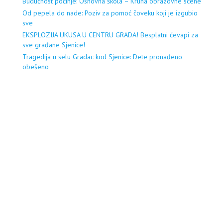
Budućnost počinje: Osnovna škola – Kruna obrazovne scene
Od pepela do nade: Poziv za pomoć čoveku koji je izgubio
sve
EKSPLOZIJA UKUSA U CENTRU GRADA! Besplatni ćevapi za
sve građane Sjenice!
Tragedija u selu Gradac kod Sjenice: Dete pronađeno
obešeno