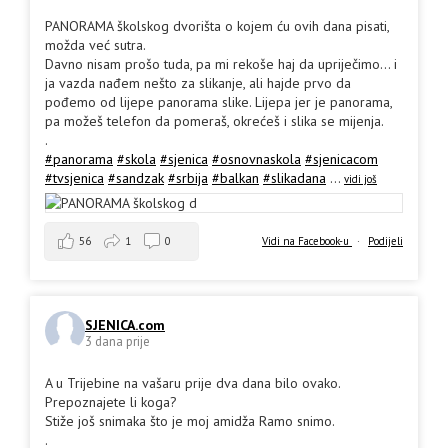
PANORAMA školskog dvorišta o kojem ću ovih dana pisati,
možda već sutra.
Davno nisam prošo tuda, pa mi rekoše haj da upriječimo... i
ja vazda nađem nešto za slikanje, ali hajde prvo da
pođemo od lijepe panorama slike. Lijepa jer je panorama,
pa možeš telefon da pomeraš, okrećeš i slika se mijenja.
.
#panorama
#skola
#sjenica
#osnovnaskola
#sjenicacom
#tvsjenica
#sandzak
#srbija
#balkan
#slikadana
...
vidi još
56
1
0
Vidi na Facebook-u
·
Podijeli
SJENICA.com
3 dana prije
A u Trijebine na vašaru prije dva dana bilo ovako.
Prepoznajete li koga?
Stiže još snimaka što je moj amidža Ramo snimo.
.