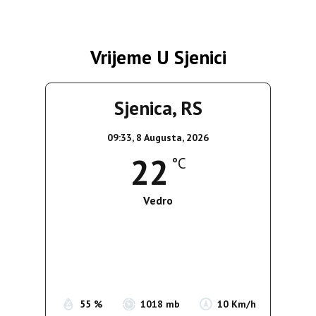
člancima
Vrijeme U Sjenici
Sjenica, RS
09:33,
8 Augusta, 2026
22
°C
Vedro
Wind Gust:
16 Km/h
Clouds:
0%
Sunrise:
05:37
Sunset:
19:54
55 %
1018 mb
10 Km/h