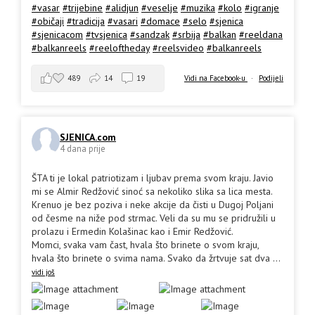
#vasar
#trijebine
#alidjun
#veselje
#muzika
#kolo
#igranje
#običaji
#tradicija
#vasari
#domace
#selo
#sjenica
#sjenicacom
#tvsjenica
#sandzak
#srbija
#balkan
#reeldana
#balkanreels
#reeloftheday
#reelsvideo
#balkanreels
489
14
19
Vidi na Facebook-u
·
Podijeli
SJENICA.com
4 dana prije
ŠTA ti je lokal patriotizam i ljubav prema svom kraju. Javio
mi se Almir Redžović sinoć sa nekoliko slika sa lica mesta.
Krenuo je bez poziva i neke akcije da čisti u Dugoj Poljani
od česme na niže pod strmac. Veli da su mu se pridružili u
prolazu i Ermedin Kolašinac kao i Emir Redžović.
Momci, svaka vam čast, hvala što brinete o svom kraju,
hvala što brinete o svima nama. Svako da žrtvuje sat dva
...
vidi još