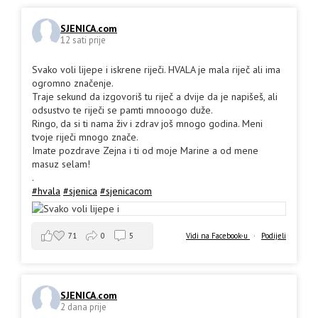
SJENICA.com
12 sati prije
Svako voli lijepe i iskrene riječi. HVALA je mala riječ ali ima
ogromno značenje.
Traje sekund da izgovoriš tu riječ a dvije da je napišeš, ali
odsustvo te riječi se pamti mnooogo duže.
Ringo, da si ti nama živ i zdrav još mnogo godina. Meni
tvoje riječi mnogo znače.
Imate pozdrave Zejna i ti od moje Marine a od mene
masuz selam!
.
#hvala
#sjenica
#sjenicacom
71
0
5
Vidi na Facebook-u
·
Podijeli
SJENICA.com
2 dana prije