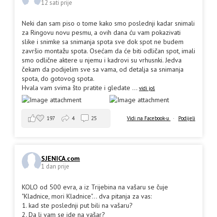
12 sati prije
Neki dan sam piso o tome kako smo poslednji kadar snimali
za Ringovu novu pesmu, a ovih dana ću vam pokazivati
slike i snimke sa snimanja spota sve dok spot ne budem
završio montažu spota. Osećam da će biti odličan spot, imali
smo odlične aktere u njemu i kadrovi su vrhusnki. Jedva
čekam da podijelim sve sa vama, od detalja sa snimanja
spota, do gotovog spota.
Hvala vam svima što pratite i gledate
...
vidi još
197
4
25
Vidi na Facebook-u
·
Podijeli
SJENICA.com
1 dan prije
KOLO od 500 evra, a iz Trijebina na vašaru se čuje
"Kladnice, mori Kladnice"... dva pitanja za vas:
1. kad ste poslednji put bili na vašaru?
2. Da li vam se ide na vašar?