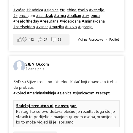
.
#vašar
#kladnica
#sjenica
#trijebine
#selo
#veselje
#sjenica
com
#sandzak
#srbija
#balkan
#tvsjenica
#reeloftheday
#reeldana
#videodana
#snimakdana
#reelsvideo
#vasar
#muzika
#uzivo
#igranje
442
27
28
Vidi na Facebook-u
·
Podijeli
SJENICA.com
2 dana prije
SAD su šljive trenutno aktuelne. Kolač koji obavezno treba
da probate.
#kolaci
#marininakuhinja
#sjenica
#sjenicacom
#recepti
Sadržaj trenutno nije dostupan
Razlog što se ovo dešava obično je rezultat toga što je
vlasnik to podijelio s manjom grupom osoba, promijenio
ko to može vidjeti ili je izbrisano.