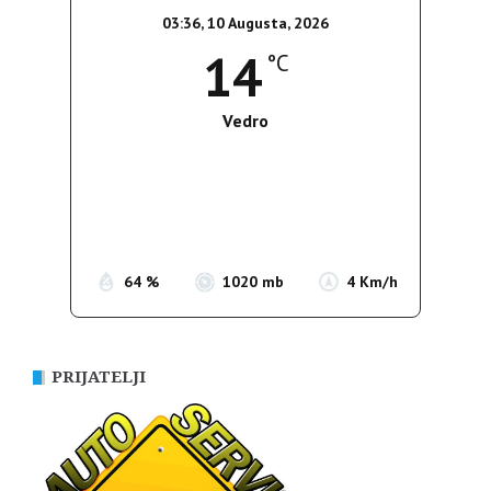
03:36,
10 Augusta, 2026
14
°C
Vedro
Wind Gust:
4 Km/h
Clouds:
0%
Sunrise:
05:39
Sunset:
19:51
64 %
1020 mb
4 Km/h
PRIJATELJI