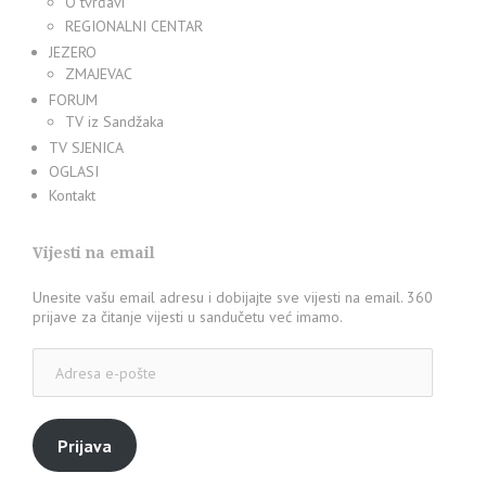
O tvrđavi
REGIONALNI CENTAR
JEZERO
ZMAJEVAC
FORUM
TV iz Sandžaka
TV SJENICA
OGLASI
Kontakt
Vijesti na email
Unesite vašu email adresu i dobijajte sve vijesti na email. 360
prijave za čitanje vijesti u sandučetu već imamo.
Adresa
e-
pošte
Prijava