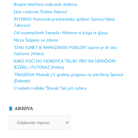
Brojevi telefona izabranih doktora
Etno restoran "Dolina Vukova"
INTERVJU: Pomoćnik predsednika opštine Sjenica Vahid
Tahirović
Od osumnjičenih Senada i Mubere ni traga ni glasa
Mirza Šoljanin se oženio
"OVAJ SUNET JE RAMAZANSKI POKLON" izjavio je dr doc.
Halilović (Video)
KAKO DOĆI DO VIDIKOVCA "VELIKI VRH" NA SJENIČKOM
JEZERU / PUTOKAZ (Video)
TRAGEDIJA: Momak 21 godinu, poginuo na periferiji Sjenice
(Dubinje)
U našem rudniku "Štavalj" fali još rudara
ARHIVA
ARHIVA