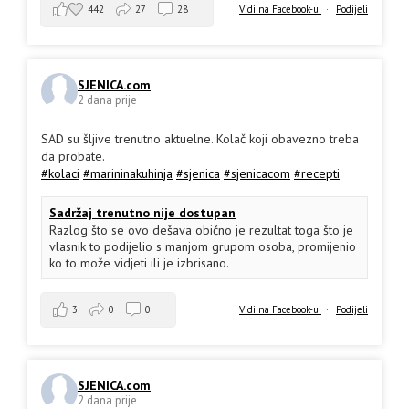
442
27
28
Vidi na Facebook-u
·
Podijeli
SJENICA.com
2 dana prije
SAD su šljive trenutno aktuelne. Kolač koji obavezno treba
da probate.
#kolaci
#marininakuhinja
#sjenica
#sjenicacom
#recepti
Sadržaj trenutno nije dostupan
Razlog što se ovo dešava obično je rezultat toga što je
vlasnik to podijelio s manjom grupom osoba, promijenio
ko to može vidjeti ili je izbrisano.
3
0
0
Vidi na Facebook-u
·
Podijeli
SJENICA.com
2 dana prije