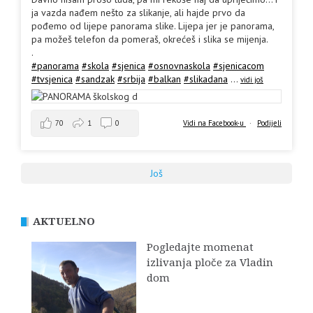
ja vazda nađem nešto za slikanje, ali hajde prvo da
pođemo od lijepe panorama slike. Lijepa jer je panorama,
pa možeš telefon da pomeraš, okrećeš i slika se mijenja.
.
#panorama
#skola
#sjenica
#osnovnaskola
#sjenicacom
#tvsjenica
#sandzak
#srbija
#balkan
#slikadana
...
vidi još
70
1
0
Vidi na Facebook-u
·
Podijeli
Još
AKTUELNO
Pogledajte momenat
izlivanja ploče za Vladin
dom