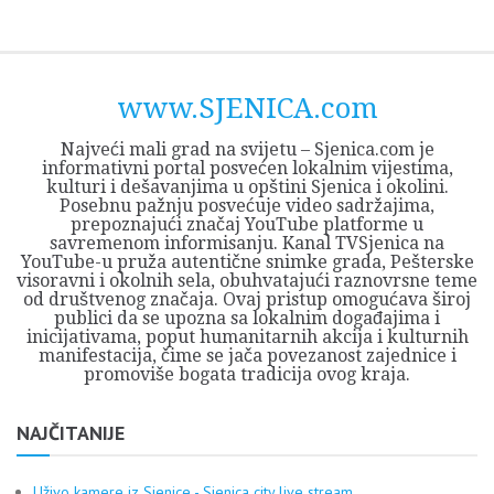
Skip
Opština
JEZERO
FORUM
Početna
Istorija
Privreda
Kultura
Geografija
O
REGIONALNI
ZMAJEVAC
TV
TV
OGLASI
Kontakt
to
Sjenica
Opštine
tvrđavi
CENTAR
iz
SJENICA
content
Sjenica
Sandžaka
www.SJENICA.com
Najveći mali grad na svijetu – Sjenica.com je
informativni portal posvećen lokalnim vijestima,
kulturi i dešavanjima u opštini Sjenica i okolini.
Posebnu pažnju posvećuje video sadržajima,
prepoznajući značaj YouTube platforme u
savremenom informisanju. Kanal TVSjenica na
YouTube-u pruža autentične snimke grada, Pešterske
visoravni i okolnih sela, obuhvatajući raznovrsne teme
od društvenog značaja. Ovaj pristup omogućava široj
publici da se upozna sa lokalnim događajima i
inicijativama, poput humanitarnih akcija i kulturnih
manifestacija, čime se jača povezanost zajednice i
promoviše bogata tradicija ovog kraja.
NAJČITANIJE
Uživo kamere iz Sjenice - Sjenica city live stream