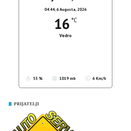
04:44,
6 Augusta, 2026
16
°C
Vedro
Wind Gust:
5 Km/h
Clouds:
0%
Sunrise:
05:35
Sunset:
19:56
53 %
1019 mb
6 Km/h
PRIJATELJI