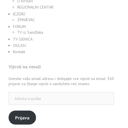
O tvrđavi
REGIONALNI CENTAR
JEZERO
ZMAJEVAC
FORUM
TV iz Sandžaka
TV SJENICA
OGLASI
Kontakt
Vijesti na email
Unesite vašu email adresu i dobijajte sve vijesti na email. 360
prijave za čitanje vijesti u sandučetu već imamo.
Adresa
e-
pošte
Prijava