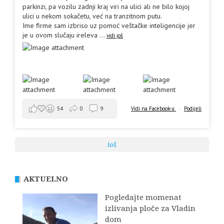
parkinzi, pa vozilu zadnji kraj viri na ulici ali ne bilo kojoj
ulici u nekom sokačetu, već na tranzitnom putu.
Ime firme sam izbriso uz pomoć veštačke inteligencije jer
je u ovom slučaju ireleva
...
vidi još
Vidi na Facebook-u
·
Podijeli
54
0
9
Još
AKTUELNO
Pogledajte momenat
izlivanja ploče za Vladin
dom