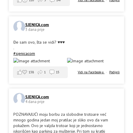
120
5
147
SJENICA.com
3 dana prije
Đe sam ovo, šta se vidi? ♥️♥️♥️
.
#sjenicacom
138
1
15
Vidi na Facebook-u
·
Podijeli
SJENICA.com
4 dana prije
POZNAVAJUĆI moju borbu za slobodne trotoare već
mnogo godina jedan moj pratilac je sliko ovo da vam
pokažem. Ovo je valjda trotoar koji je jednostavno
iskorišćen kao parking za mušterije. Pri tom su kratki