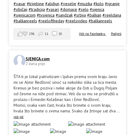
#vasar
#trijebine
#alidjun
#veselje
#muzika
#kolo
#igranje
#običaji
#tradicija
#vasari
#domace
#selo
#sjenica
#sjenicacom
#tvsjenica
#sandzak
#srbija
#balkan
#reeldana
#balkanreels
#reeloftheday
#reelsvideo
#balkanreels
296
11
10
Vidi na Facebook-u
·
Podijeli
SJENICA.com
2 dana prije
ŠTA ti je lokal patriotizam i ljubav prema svom kraju. Javio
mi se Almir Redžović sinoć sa nekoliko slika sa lica mesta.
Krenuo je bez poziva i neke akcije da čisti u Dugoj Poljani
od česme na niže pod strmac. Veli da su mu se pridružili u
prolazu i Ermedin Kolašinac kao i Emir Redžović.
Momci, svaka vam čast, hvala što brinete o svom kraju,
hvala što brinete o svima nama. Svako da žrtvuje sat dva
...
vidi još