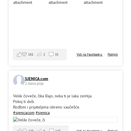
161
2
15
Vidi na Facebook-u
·
Podijeli
SJENICA.com
2 dana prije
Veliki čoveče, čika Bajo, neka ti je laka zemlja.
Pokoj ti duši.
Rodbini i prijateljima iskreno saučešće.
#sjenicacom
#sjenica
Vidi na Facebook-u
·
Podijeli