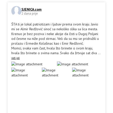
SJENICA.com
2 dana prije
ŠTA ti je lokal patriotizam i ljubav prema svom kraju. Javio
mi se Almir Redžović sinoć sa nekoliko slika sa lica mesta.
Krenuo je bez poziva i neke akcije da čisti u Dugoj Poljani
od česme na niže pod strmac. Veli da su mu se pridružili u
prolazu i Ermedin Kolašinac kao i Emir Redžović.
Momci, svaka vam čast, hvala što brinete o svom kraju,
hvala što brinete o svima nama. Svako da žrtvuje sat dva
...
vidi još