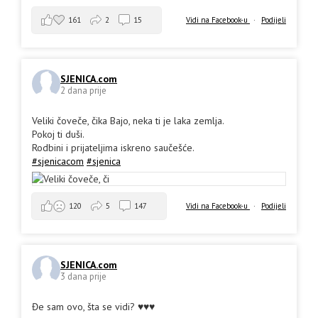
161
2
15
Vidi na Facebook-u
·
Podijeli
SJENICA.com
2 dana prije
Veliki čoveče, čika Bajo, neka ti je laka zemlja.
Pokoj ti duši.
Rodbini i prijateljima iskreno saučešće.
#sjenicacom
#sjenica
Vidi na Facebook-u
·
Podijeli
120
5
147
SJENICA.com
3 dana prije
Đe sam ovo, šta se vidi? ♥️♥️♥️