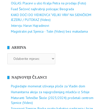
OGLAS: Placevi u ulici Kralja Petra na prodaju (Foto)
Fuad Šećović najhrabriji policajac Beograda
KAKO DOĆI DO VIDIKOVCA "VELIKI VRH" NA SJENIČKOM
JEZERU / PUTOKAZ (Video)
Intervju: Harun Hajradinovi
Magistralni put Sjenica - Tutin (Video) bez makadama
ARHIVA
ARHIVA
NAJNOVIJI ČLANCI
Pogledajte momenat izlivanja ploče za Vladin dom
Humanitarna akcija za najugroženijeg mladića iz Srbije
Maturanti Tehničke Škole (2023/2024) prošetali centrom
Sjenice (Video)
Sigurnost Sjenice: Borba protiv bahatog parkiranja i brze