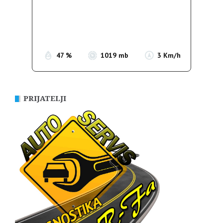
Clouds:
0%
Sunrise:
05:35
Sunset:
19:56
47 %
1019 mb
3 Km/h
PRIJATELJI