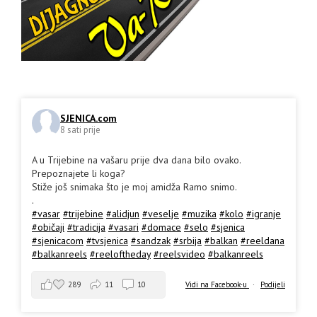
SJENICA.com
8 sati prije
A u Trijebine na vašaru prije dva dana bilo ovako.
Prepoznajete li koga?
Stiže još snimaka što je moj amidža Ramo snimo.
.
#vasar
#trijebine
#alidjun
#veselje
#muzika
#kolo
#igranje
#običaji
#tradicija
#vasari
#domace
#selo
#sjenica
#sjenicacom
#tvsjenica
#sandzak
#srbija
#balkan
#reeldana
#balkanreels
#reeloftheday
#reelsvideo
#balkanreels
289
11
10
Vidi na Facebook-u
·
Podijeli