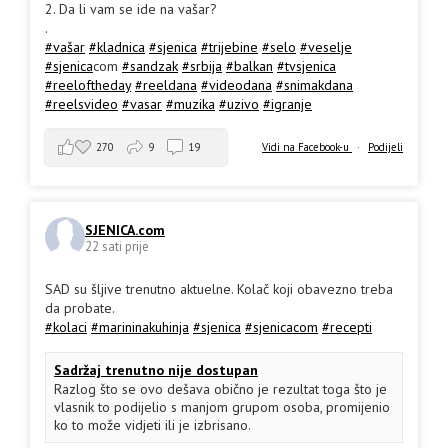
2. Da li vam se ide na vašar?
.
#vašar
#kladnica
#sjenica
#trijebine
#selo
#veselje
#sjenica
com
#sandzak
#srbija
#balkan
#tvsjenica
#reeloftheday
#reeldana
#videodana
#snimakdana
#reelsvideo
#vasar
#muzika
#uzivo
#igranje
270
9
19
Vidi na Facebook-u
·
Podijeli
SJENICA.com
22 sati prije
SAD su šljive trenutno aktuelne. Kolač koji obavezno treba
da probate.
#kolaci
#marininakuhinja
#sjenica
#sjenicacom
#recepti
Sadržaj trenutno nije dostupan
Razlog što se ovo dešava obično je rezultat toga što je
vlasnik to podijelio s manjom grupom osoba, promijenio
ko to može vidjeti ili je izbrisano.