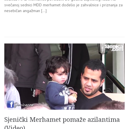
svečanoj sednici MDD merhamet dodelio je zahvalnice i priznanja za
nesebičan angažman […]
Sjenički Merhamet pomaže azilantima
(Video)