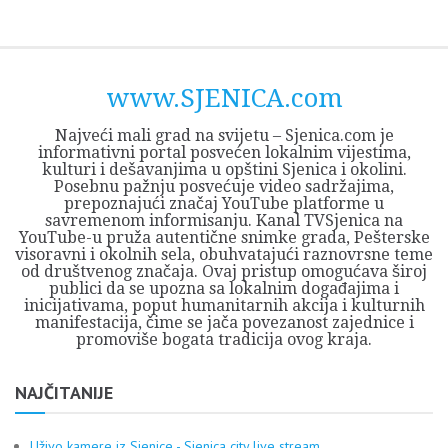
Skip
Opština
JEZERO
FORUM
Početna
Istorija
Privreda
Kultura
Geografija
O
REGIONALNI
ZMAJEVAC
TV
TV
OGLASI
Kontakt
to
Sjenica
Opštine
tvrđavi
CENTAR
iz
SJENICA
content
Sjenica
Sandžaka
www.SJENICA.com
Najveći mali grad na svijetu – Sjenica.com je
informativni portal posvećen lokalnim vijestima,
kulturi i dešavanjima u opštini Sjenica i okolini.
Posebnu pažnju posvećuje video sadržajima,
prepoznajući značaj YouTube platforme u
savremenom informisanju. Kanal TVSjenica na
YouTube-u pruža autentične snimke grada, Pešterske
visoravni i okolnih sela, obuhvatajući raznovrsne teme
od društvenog značaja. Ovaj pristup omogućava široj
publici da se upozna sa lokalnim događajima i
inicijativama, poput humanitarnih akcija i kulturnih
manifestacija, čime se jača povezanost zajednice i
promoviše bogata tradicija ovog kraja.
NAJČITANIJE
Uživo kamere iz Sjenice - Sjenica city live stream