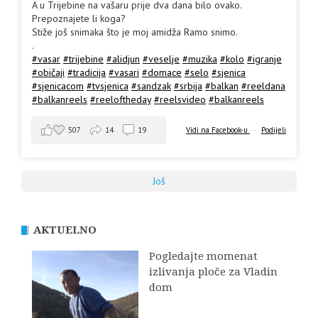
A u Trijebine na vašaru prije dva dana bilo ovako.
Prepoznajete li koga?
Stiže još snimaka što je moj amidža Ramo snimo.
.
#vasar
#trijebine
#alidjun
#veselje
#muzika
#kolo
#igranje
#običaji
#tradicija
#vasari
#domace
#selo
#sjenica
#sjenicacom
#tvsjenica
#sandzak
#srbija
#balkan
#reeldana
#balkanreels
#reeloftheday
#reelsvideo
#balkanreels
507
14
19
Vidi na Facebook-u
·
Podijeli
Još
AKTUELNO
Pogledajte momenat
izlivanja ploče za Vladin
dom