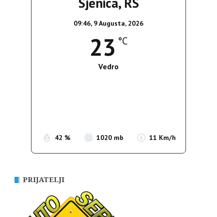
Sjenica, RS
09:46,
9 Augusta, 2026
23
°C
Vedro
Wind Gust:
12 Km/h
Clouds:
0%
Sunrise:
05:38
Sunset:
19:52
42 %
1020 mb
11 Km/h
PRIJATELJI