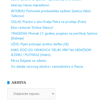
Intervju: Harun Hajradinovi
INTERVJU: Pomoćnik predsednika opštine Sjenica Vahid
Tahirović
OGLAS: Placevi u ulici Kralja Petra na prodaju (Foto)
Etno restoran "Dolina Vukova"
TRAGEDIJA: Momak 21 godinu, poginuo na periferiji Sjenice
(Dubinje)
UŽAS: Pijani policajac prebio dečka (18)
KAKO DOĆI DO VIDIKOVCA "VELIKI VRH" NA SJENIČKOM
JEZERU / PUTOKAZ (Video)
Mirza Šoljanin se oženio
Svi detalji surovog ubistva i samoubistva iz Rasna
ARHIVA
ARHIVA