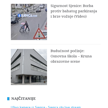
Sigurnost Sjenice: Borba
protiv bahatog parkiranja
i brze vožnje (Video)
Budućnost počinje:
Osnovna škola – Kruna
obrazovne scene
NAJČITANIJE
Uživo kamere iz Sjenice - Sjenica city live stream