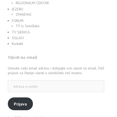
REGIONALNI CENTAR
JEZERO
ZMAJEVAC
FORUM
TV iz Sandžaka
TV SJENICA
OGLASI
Kontakt
Vijesti na email
Unesite vašu email adresu i dobijajte sve vijesti na email. 360
prijave za čitanje vijesti u sandučetu već imamo.
Adresa
e-
pošte
Prijava