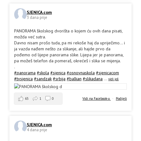
SJENICA.com
3 dana prije
PANORAMA školskog dvorišta o kojem ću ovih dana pisati,
možda već sutra.
Davno nisam prošo tuda, pa mi rekoše haj da upriječimo... i
ja vazda nađem nešto za slikanje, ali hajde prvo da
pođemo od lijepe panorama slike. Lijepa jer je panorama,
pa možeš telefon da pomeraš, okrećeš i slika se mijenja.
.
#panorama
#skola
#sjenica
#osnovnaskola
#sjenicacom
#tvsjenica
#sandzak
#srbija
#balkan
#slikadana
...
vidi još
65
1
0
Vidi na Facebook-u
·
Podijeli
SJENICA.com
4 dana prije