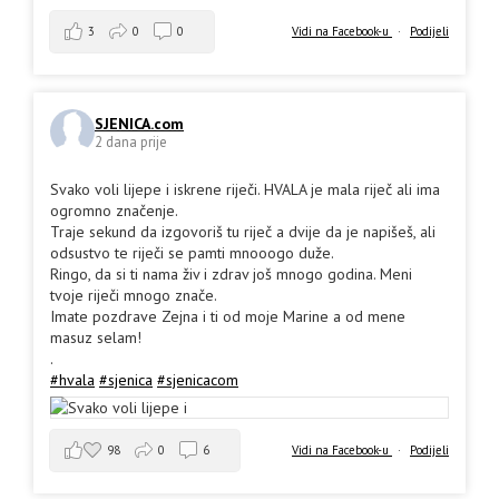
3
0
0
Vidi na Facebook-u
·
Podijeli
SJENICA.com
2 dana prije
Svako voli lijepe i iskrene riječi. HVALA je mala riječ ali ima
ogromno značenje.
Traje sekund da izgovoriš tu riječ a dvije da je napišeš, ali
odsustvo te riječi se pamti mnooogo duže.
Ringo, da si ti nama živ i zdrav još mnogo godina. Meni
tvoje riječi mnogo znače.
Imate pozdrave Zejna i ti od moje Marine a od mene
masuz selam!
.
#hvala
#sjenica
#sjenicacom
98
0
6
Vidi na Facebook-u
·
Podijeli