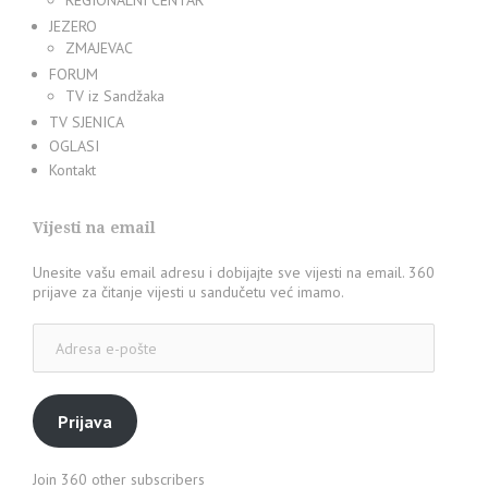
REGIONALNI CENTAR
JEZERO
ZMAJEVAC
FORUM
TV iz Sandžaka
TV SJENICA
OGLASI
Kontakt
Vijesti na email
Unesite vašu email adresu i dobijajte sve vijesti na email. 360
prijave za čitanje vijesti u sandučetu već imamo.
Adresa
e-
pošte
Prijava
Join 360 other subscribers