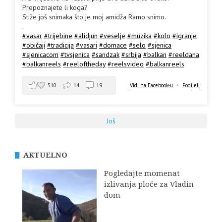
Prepoznajete li koga?
Stiže još snimaka što je moj amidža Ramo snimo.
.
#vasar
#trijebine
#alidjun
#veselje
#muzika
#kolo
#igranje
#običaji
#tradicija
#vasari
#domace
#selo
#sjenica
#sjenicacom
#tvsjenica
#sandzak
#srbija
#balkan
#reeldana
#balkanreels
#reeloftheday
#reelsvideo
#balkanreels
510
14
19
Vidi na Facebook-u
·
Podijeli
Još
AKTUELNO
Pogledajte momenat
izlivanja ploče za Vladin
dom