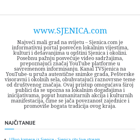
Skip
Opština
JEZERO
FORUM
Početna
Istorija
Privreda
Kultura
Geografija
O
REGIONALNI
ZMAJEVAC
TV
TV
OGLASI
Kontakt
to
Sjenica
Opštine
tvrđavi
CENTAR
iz
SJENICA
content
Sjenica
Sandžaka
www.SJENICA.com
Najveći mali grad na svijetu – Sjenica.com je
informativni portal posvećen lokalnim vijestima,
kulturi i dešavanjima u opštini Sjenica i okolini.
Posebnu pažnju posvećuje video sadržajima,
prepoznajući značaj YouTube platforme u
savremenom informisanju. Kanal TVSjenica na
YouTube-u pruža autentične snimke grada, Pešterske
visoravni i okolnih sela, obuhvatajući raznovrsne teme
od društvenog značaja. Ovaj pristup omogućava široj
publici da se upozna sa lokalnim događajima i
inicijativama, poput humanitarnih akcija i kulturnih
manifestacija, čime se jača povezanost zajednice i
promoviše bogata tradicija ovog kraja.
NAJČITANIJE
Uživo kamere iz Sjenice - Sjenica city live stream