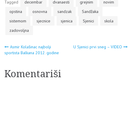
Tagged
decembar
dvanaesti
grejnim
novim
opstina
osnovna
sandzak
Sandžaka
sistemom
sjecnice
sjenica
Sjenici
skola
zadovoljna
Navigacija
Asmir Kolašinac najbolji
U Sjenici prvi sneg – VIDEO
sportista Balkana 2012. godine
članaka
Komentariši