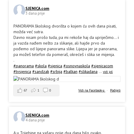
SJENICA.com
3 dana prije
PANORAMA školskog dvorišta o kojem ću ovih dana pisati,
možda već sutra.
Davno nisam prošo tuda, pa mi rekoše haj da upriječimo... i
ja vazda nađem nešto za slikanje, ali hajde prvo da
pođemo od lijepe panorama slike. Lijepa jer je panorama,
pa možeš telefon da pomeraš, okrećeš i slika se mijenja.
.
#panorama
#skola
#sjenica
#osnovnaskola
#sjenicacom
#tvsjenica
#sandzak
#srbija
#balkan
#slikadana
...
vidi još
67
1
0
Vidi na Facebook-u
·
Podijeli
SJENICA.com
4 dana prije
A u Trijebine na vašaru prije dva dana bilo ovako.