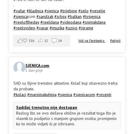
.
#vašar
#kladnica
#sjenica
#trijebine
#selo
#veselje
#sjenica
com
#sandzak
#srbija
#balkan
#tvsjenica
#reeloftheday
#reeldana
#videodana
#snimakdana
#reelsvideo
#vasar
#muzika
#uzivo
#igranje
316
12
24
Vidi na Facebook-u
·
Podijeli
SJENICA.com
1 dan prije
SAD su šljive trenutno aktuelne. Kolač koji obavezno treba
da probate.
#kolaci
#marininakuhinja
#sjenica
#sjenicacom
#recepti
Sadržaj trenutno nije dostupan
Razlog što se ovo dešava obično je rezultat toga što je
vlasnik to podijelio s manjom grupom osoba, promijenio
ko to može vidjeti ili je izbrisano.