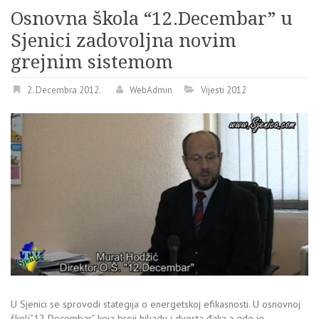
Osnovna škola “12.Decembar” u
Sjenici zadovoljna novim
grejnim sistemom
2. Decembra 2012.
WebAdmin
Vijesti 2012
U Sjenici se sprovodi stategija o energetskoj efikasnosti. U osnovnoj
školi”12 Decembar” koja broji hiljadu i dvesta đaka,a gde je