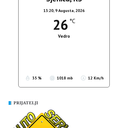
13:20,
9 Augusta, 2026
26
°C
Vedro
Wind Gust:
7 Km/h
Clouds:
0%
Sunrise:
05:38
Sunset:
19:52
35 %
1018 mb
12 Km/h
PRIJATELJI