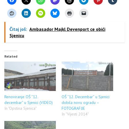
Čitaj još:
Ambasador Majkl Devenport ce obići
Sjenicu
Related
Renoviranje OŠ “12.
OŠ “12. Decembar” u Sjenici
decembar” u Sjenici (VIDEO)
dobila novu ogradu –
In "Opstina Sjenica"
FOTOGRAFIJE
In "Vijesti 2014"