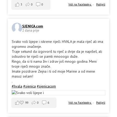
3
0
0
Vidi na Facebook-u
·
Podijeli
SJENICA.com
2 dana prije
Svako voli lijepe i iskrene riječi. HVALA je mala riječ ali ima
ogromno značenje.
Traje sekund da izgovoriš tu riječ a dvije da je napišeš, ali
odsustvo te riječi se pamti mnooogo duže.
Ringo, da si ti nama živ i zdrav još mnogo godina. Meni
tvoje riječi mnogo znače.
Imate pozdrave Zejna i ti od moje Marine a od mene
masuz selam!
.
#hvala
#sjenica
#sjenicacom
99
0
6
Vidi na Facebook-u
·
Podijeli