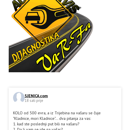
SJENICA.com
18 sati prije
KOLO od 500 evra, a iz Trijebina na vašaru se čuje
"Kladnice, mori Kladnice"... dva pitanja za vas:
1. kad ste poslednji put bili na vašaru?
2. Da li vam se ide na vašar?