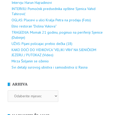
Intervju: Harun Hajradinovi
INTERVJU: Pomoćnik predsednika opštine Sjenica Vahid
Tahirović
OGLAS: Placevi u ulici Kralja Petra na prodaju (Foto)
Etno restoran "Dolina Vukova"
TRAGEDIJA: Momak 21 godinu, poginuo na periferiji Sjenice
(Dubinje)
UŽAS: Pijani policajac prebio dečka (18)
KAKO DOĆI DO VIDIKOVCA "VELIKI VRH" NA SJENIČKOM
JEZERU / PUTOKAZ (Video)
Mirza Šoljanin se oženio
Svi detalji surovog ubistva i samoubistva iz Rasna
ARHIVA
ARHIVA