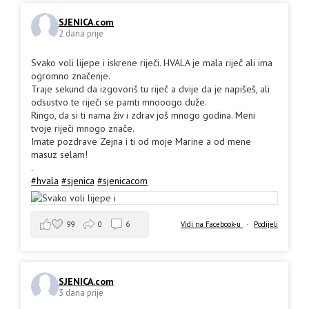
SJENICA.com
2 dana prije
Svako voli lijepe i iskrene riječi. HVALA je mala riječ ali ima
ogromno značenje.
Traje sekund da izgovoriš tu riječ a dvije da je napišeš, ali
odsustvo te riječi se pamti mnooogo duže.
Ringo, da si ti nama živ i zdrav još mnogo godina. Meni
tvoje riječi mnogo znače.
Imate pozdrave Zejna i ti od moje Marine a od mene
masuz selam!
.
#hvala
#sjenica
#sjenicacom
99
0
6
Vidi na Facebook-u
·
Podijeli
SJENICA.com
3 dana prije