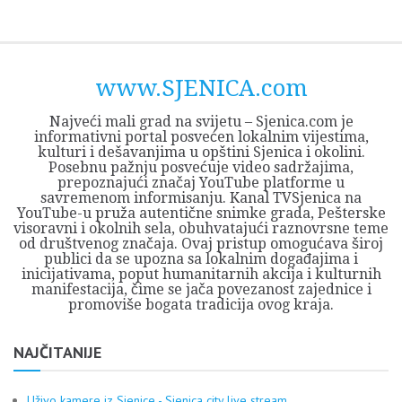
Skip
Opština
JEZERO
FORUM
Početna
Istorija
Privreda
Kultura
Geografija
O
REGIONALNI
ZMAJEVAC
TV
TV
OGLASI
Kontakt
to
Sjenica
Opštine
tvrđavi
CENTAR
iz
SJENICA
content
Sjenica
Sandžaka
www.SJENICA.com
Najveći mali grad na svijetu – Sjenica.com je
informativni portal posvećen lokalnim vijestima,
kulturi i dešavanjima u opštini Sjenica i okolini.
Posebnu pažnju posvećuje video sadržajima,
prepoznajući značaj YouTube platforme u
savremenom informisanju. Kanal TVSjenica na
YouTube-u pruža autentične snimke grada, Pešterske
visoravni i okolnih sela, obuhvatajući raznovrsne teme
od društvenog značaja. Ovaj pristup omogućava široj
publici da se upozna sa lokalnim događajima i
inicijativama, poput humanitarnih akcija i kulturnih
manifestacija, čime se jača povezanost zajednice i
promoviše bogata tradicija ovog kraja.
NAJČITANIJE
Uživo kamere iz Sjenice - Sjenica city live stream