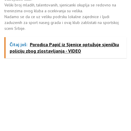
Veliki broj mladih, talentovanih, sjenicanki okuplja se redovno na
treninzima ovog kluba a ocekivanja su velika.
Nadamo se da ce uz veliku podrsku lokalne zajednice i ljudi
zaduzenih za sport naseg grada i ovaj klub zablistati na sportskoj
sceni Srbije.
Čitaj još:
Porodica Papić iz Sjenice optužuje sjeničku
policiju zbog zlostavljanja - VIDEO