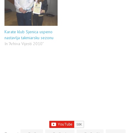
Projekat EDEN ima za cilj
milion evra je konačno došao
prezentaciju ponude turizma
do izgradnje, nakon
koja je karakteristicna za
imenovanja nadzornog
jedno podneblje, i ove
organa koji će vršiti stručno
godine se bira pet takvih…
lice iz sjeničke "Direkcije za
urbanizam,…
Karate klub Sjenica uspeno
nastavlja takmiarsku sezonu
In "Arhiva Vijesti 2010"