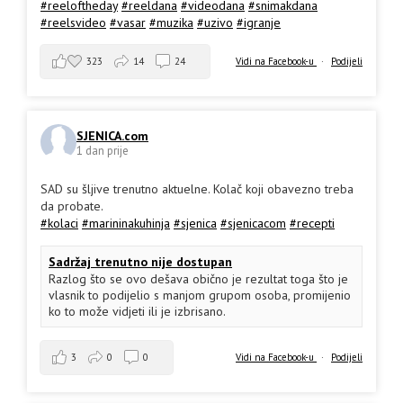
#reeloftheday
#reeldana
#videodana
#snimakdana
#reelsvideo
#vasar
#muzika
#uzivo
#igranje
323
14
24
Vidi na Facebook-u
·
Podijeli
SJENICA.com
1 dan prije
SAD su šljive trenutno aktuelne. Kolač koji obavezno treba
da probate.
#kolaci
#marininakuhinja
#sjenica
#sjenicacom
#recepti
Sadržaj trenutno nije dostupan
Razlog što se ovo dešava obično je rezultat toga što je
vlasnik to podijelio s manjom grupom osoba, promijenio
ko to može vidjeti ili je izbrisano.
3
0
0
Vidi na Facebook-u
·
Podijeli