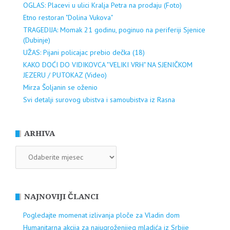
OGLAS: Placevi u ulici Kralja Petra na prodaju (Foto)
Etno restoran "Dolina Vukova"
TRAGEDIJA: Momak 21 godinu, poginuo na periferiji Sjenice
(Dubinje)
UŽAS: Pijani policajac prebio dečka (18)
KAKO DOĆI DO VIDIKOVCA "VELIKI VRH" NA SJENIČKOM
JEZERU / PUTOKAZ (Video)
Mirza Šoljanin se oženio
Svi detalji surovog ubistva i samoubistva iz Rasna
ARHIVA
ARHIVA
NAJNOVIJI ČLANCI
Pogledajte momenat izlivanja ploče za Vladin dom
Humanitarna akcija za najugroženijeg mladića iz Srbije