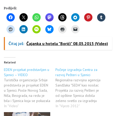
Podijeli:
Čitaj još:
Čajanka u hotelu "Borići" 08.03.2015 (Video)
Related
EDEN projekat predstavljen u
Počinje izgradnja Centra za
Sjenici – VIDEO
razvoj Pešteri u Sjenici
Turistička organizacija Srbije
Regionalna razvojna agencija
predstavila je projekat EDEN
Sandžaka "SEDA" kao nosilac
u Sjenici. Posle Novog Sada,
Projekta za razvoj Pešteri je
Niša, Beograda, na redu je
od opštine Sjenica dobila
bila i Sjenica koja se pokazala
zeleno svetlo za izgradnju
kao ljubazan domaćin
In "Video"
Centra za razvoj Pešteri u
In "Vijesti 2012"
predstavnicima TO Srbije.
Sjenici. Projekat vredan 1