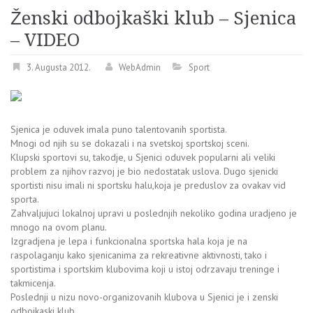
Ženski odbojkaški klub – Sjenica
– VIDEO
3. Augusta 2012.
WebAdmin
Sport
Sjenica je oduvek imala puno talentovanih sportista.
Mnogi od njih su se dokazali i na svetskoj sportskoj sceni.
Klupski sportovi su, takodje, u Sjenici oduvek popularni ali veliki
problem za njihov razvoj je bio nedostatak uslova. Dugo sjenicki
sportisti nisu imali ni sportsku halu,koja je preduslov za ovakav vid
sporta.
Zahvaljujuci lokalnoj upravi u poslednjih nekoliko godina uradjeno je
mnogo na ovom planu.
Izgradjena je lepa i funkcionalna sportska hala koja je na
raspolaganju kako sjenicanima za rekreativne aktivnosti, tako i
sportistima i sportskim klubovima koji u istoj odrzavaju treninge i
takmicenja.
Poslednji u nizu novo-organizovanih klubova u Sjenici je i zenski
odbojkaski klub.