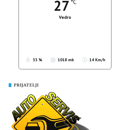
27
°C
Vedro
Wind Gust:
9 Km/h
Clouds:
0%
Sunrise:
05:38
Sunset:
19:52
33 %
1018 mb
14 Km/h
PRIJATELJI