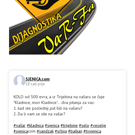
SJENICA.com
18 sati prije
KOLO od 500 evra, a iz Trijebina na vašaru se čuje
"Kladnice, mori Kladnice"... dva pitanja za vas:
1. kad ste poslednji put bili na vašaru?
2. Da li vam se ide na vašar?
.
#vašar
#kladnica
#sjenica
#trijebine
#selo
#veselje
#sjenica
com
#sandzak
#srbija
#balkan
#tvsjenica