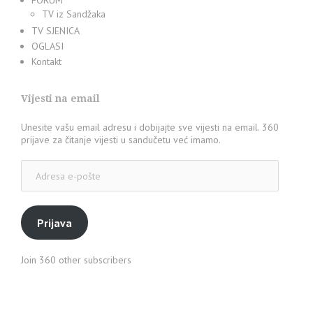
FORUM
TV iz Sandžaka
TV SJENICA
OGLASI
Kontakt
Vijesti na email
Unesite vašu email adresu i dobijajte sve vijesti na email. 360
prijave za čitanje vijesti u sandučetu već imamo.
Adresa
e-
pošte
Prijava
Join 360 other subscribers