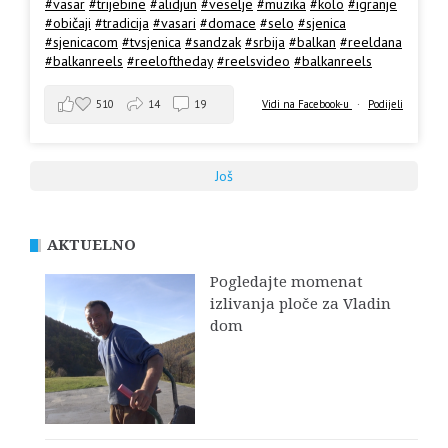
#vasar
#trijebine
#alidjun
#veselje
#muzika
#kolo
#igranje
#običaji
#tradicija
#vasari
#domace
#selo
#sjenica
#sjenicacom
#tvsjenica
#sandzak
#srbija
#balkan
#reeldana
#balkanreels
#reeloftheday
#reelsvideo
#balkanreels
510
14
19
Vidi na Facebook-u
·
Podijeli
Još
AKTUELNO
Pogledajte momenat
izlivanja ploče za Vladin
dom