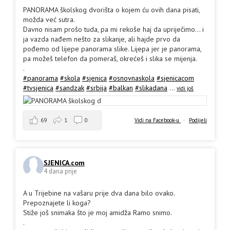
PANORAMA školskog dvorišta o kojem ću ovih dana pisati,
možda već sutra.
Davno nisam prošo tuda, pa mi rekoše haj da upriječimo... i
ja vazda nađem nešto za slikanje, ali hajde prvo da
pođemo od lijepe panorama slike. Lijepa jer je panorama,
pa možeš telefon da pomeraš, okrećeš i slika se mijenja.
.
#panorama
#skola
#sjenica
#osnovnaskola
#sjenicacom
#tvsjenica
#sandzak
#srbija
#balkan
#slikadana
...
vidi još
69
1
0
Vidi na Facebook-u
·
Podijeli
SJENICA.com
4 dana prije
A u Trijebine na vašaru prije dva dana bilo ovako.
Prepoznajete li koga?
Stiže još snimaka što je moj amidža Ramo snimo.
.