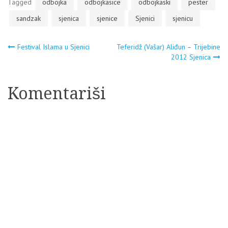
Tagged
odbojka
odbojkasice
odbojkaski
pester
sandzak
sjenica
sjenice
Sjenici
sjenicu
Navigacija
Festival Islama u Sjenici
Teferidž (Vašar) Aliđun – Trijebine
2012 Sjenica
članaka
Komentariši