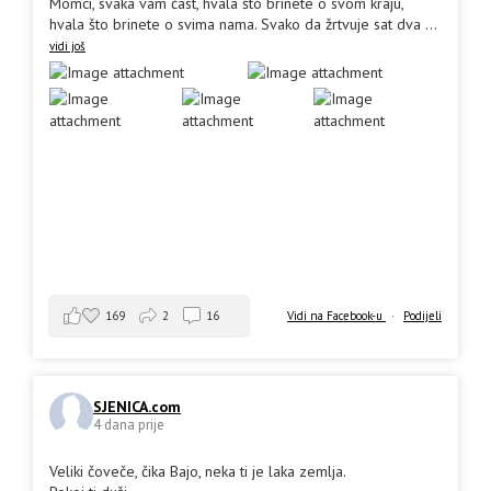
Momci, svaka vam čast, hvala što brinete o svom kraju,
hvala što brinete o svima nama. Svako da žrtvuje sat dva
...
vidi još
169
2
16
Vidi na Facebook-u
·
Podijeli
SJENICA.com
4 dana prije
Veliki čoveče, čika Bajo, neka ti je laka zemlja.