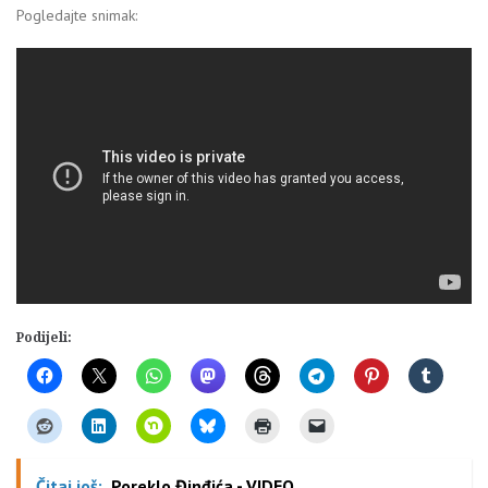
Pogledajte snimak:
Podijeli:
Čitaj još:
Poreklo Đinđića - VIDEO