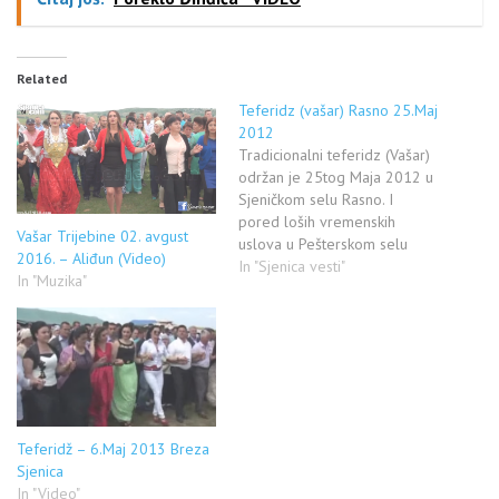
Related
Teferidz (vašar) Rasno 25.Maj
2012
Tradicionalni teferidz (Vašar)
održan je 25tog Maja 2012 u
Sjeničkom selu Rasno. I
pored loših vremenskih
Vašar Trijebine 02. avgust
uslova u Pešterskom selu
2016. – Aliđun (Video)
Rasno okupio se veliki broj
In "Sjenica vesti"
In "Muzika"
ljudi. Pogledajte video
Teferidž – 6.Maj 2013 Breza
Sjenica
In "Video"