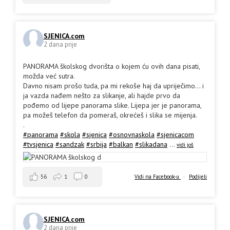
SJENICA.com
2 dana prije
PANORAMA školskog dvorišta o kojem ću ovih dana pisati,
možda već sutra.
Davno nisam prošo tuda, pa mi rekoše haj da upriječimo... i
ja vazda nađem nešto za slikanje, ali hajde prvo da
pođemo od lijepe panorama slike. Lijepa jer je panorama,
pa možeš telefon da pomeraš, okrećeš i slika se mijenja.
.
#panorama
#skola
#sjenica
#osnovnaskola
#sjenicacom
#tvsjenica
#sandzak
#srbija
#balkan
#slikadana
...
vidi još
56
1
0
Vidi na Facebook-u
·
Podijeli
SJENICA.com
2 dana prije