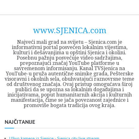
Skip
Opština
JEZERO
FORUM
Početna
Istorija
Privreda
Kultura
Geografija
O
REGIONALNI
ZMAJEVAC
TV
TV
OGLASI
Kontakt
to
Sjenica
Opštine
tvrđavi
CENTAR
iz
SJENICA
content
Sjenica
Sandžaka
www.SJENICA.com
Najveći mali grad na svijetu – Sjenica.com je
informativni portal posvećen lokalnim vijestima,
kulturi i dešavanjima u opštini Sjenica i okolini.
Posebnu pažnju posvećuje video sadržajima,
prepoznajući značaj YouTube platforme u
savremenom informisanju. Kanal TVSjenica na
YouTube-u pruža autentične snimke grada, Pešterske
visoravni i okolnih sela, obuhvatajući raznovrsne teme
od društvenog značaja. Ovaj pristup omogućava široj
publici da se upozna sa lokalnim događajima i
inicijativama, poput humanitarnih akcija i kulturnih
manifestacija, čime se jača povezanost zajednice i
promoviše bogata tradicija ovog kraja.
NAJČITANIJE
Uživo kamere iz Sjenice - Sjenica city live stream