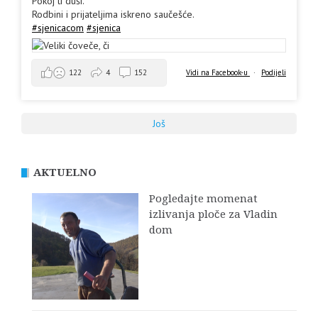
Pokoj ti duši.
Rodbini i prijateljima iskreno saučešće.
#sjenicacom
#sjenica
Vidi na Facebook-u
·
Podijeli
122
4
152
Još
AKTUELNO
Pogledajte momenat
izlivanja ploče za Vladin
dom