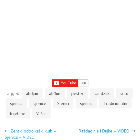
Tagged
alidjun
aliđun
pester
sandzak
selo
sjenica
sjenice
Sjenici
sjenicu
Tradicionalni
trijebine
Vašar
Navigacija
Ženski odbojkaški klub –
Raždaginja i Dujke – VIDEO
Sjenica – VIDEO