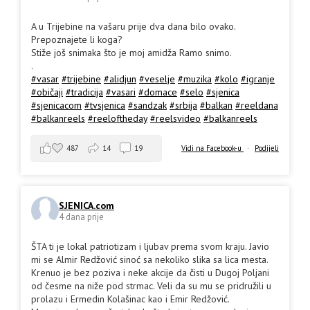
A u Trijebine na vašaru prije dva dana bilo ovako.
Prepoznajete li koga?
Stiže još snimaka što je moj amidža Ramo snimo.
.
#vasar
#trijebine
#alidjun
#veselje
#muzika
#kolo
#igranje
#običaji
#tradicija
#vasari
#domace
#selo
#sjenica
#sjenicacom
#tvsjenica
#sandzak
#srbija
#balkan
#reeldana
#balkanreels
#reeloftheday
#reelsvideo
#balkanreels
487
14
19
Vidi na Facebook-u
·
Podijeli
SJENICA.com
4 dana prije
ŠTA ti je lokal patriotizam i ljubav prema svom kraju. Javio
mi se Almir Redžović sinoć sa nekoliko slika sa lica mesta.
Krenuo je bez poziva i neke akcije da čisti u Dugoj Poljani
od česme na niže pod strmac. Veli da su mu se pridružili u
prolazu i Ermedin Kolašinac kao i Emir Redžović.