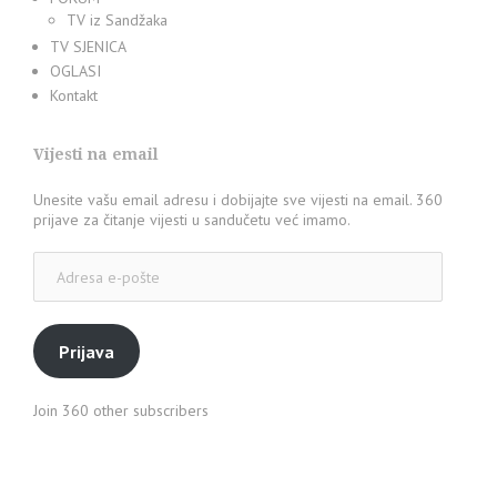
TV iz Sandžaka
TV SJENICA
OGLASI
Kontakt
Vijesti na email
Unesite vašu email adresu i dobijajte sve vijesti na email. 360
prijave za čitanje vijesti u sandučetu već imamo.
Adresa
e-
pošte
Prijava
Join 360 other subscribers