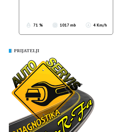
Sunrise:
05:37
Sunset:
19:54
71 %
1017 mb
4 Km/h
PRIJATELJI