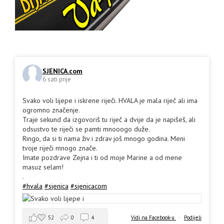
SJENICA.com
6 sati prije
Svako voli lijepe i iskrene riječi. HVALA je mala riječ ali ima
ogromno značenje.
Traje sekund da izgovoriš tu riječ a dvije da je napišeš, ali
odsustvo te riječi se pamti mnooogo duže.
Ringo, da si ti nama živ i zdrav još mnogo godina. Meni
tvoje riječi mnogo znače.
Imate pozdrave Zejna i ti od moje Marine a od mene
masuz selam!
.
#hvala
#sjenica
#sjenicacom
52
0
4
Vidi na Facebook-u
·
Podijeli