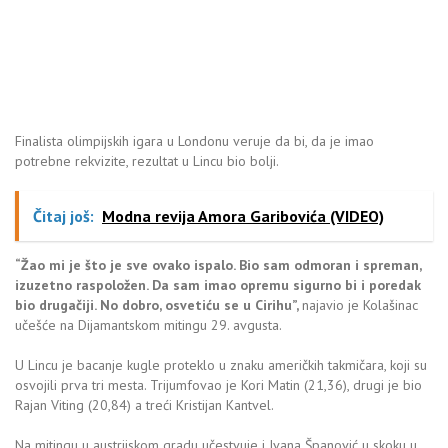
Finalista olimpijskih igara u Londonu veruje da bi, da je imao
potrebne rekvizite, rezultat u Lincu bio bolji.
Čitaj još:
Modna revija Amora Garibovića (VIDEO)
“Žao mi je što je sve ovako ispalo. Bio sam odmoran i spreman,
izuzetno raspoložen. Da sam imao opremu sigurno bi i poredak
bio drugačiji. No dobro, osvetiću se u Cirihu”,
najavio je Kolašinac
učešće na Dijamantskom mitingu 29. avgusta.
U Lincu je bacanje kugle proteklo u znaku američkih takmičara, koji su
osvojili prva tri mesta. Trijumfovao je Kori Matin (21,36), drugi je bio
Rajan Viting (20,84) a treći Kristijan Kantvel.
Na mitingu u austrijskom gradu učestvuje i Ivana Španović u skoku u