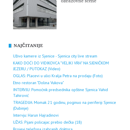
obrazovne scene
NAJČITANIJE
Uživo kamere iz Sjenice - Sjenica city live stream
KAKO DOĆI DO VIDIKOVCA "VELIKI VRH" NA SJENIČKOM
JEZERU / PUTOKAZ (Video)
OGLAS: Placevi u ulici Kralja Petra na prodaju (Foto)
Etno restoran "Dolina Vukova"
INTERVJU: Pomoćnik predsednika opštine Sjenica Vahid
Tahirović
TRAGEDIJA: Momak 21 godinu, poginuo na periferiji Sjenice
(Dubinje)
Intervju: Harun Hajradinovi
UŽAS: Pijani policajac prebio dečka (18)
Brojevi telefona izabranih doktora