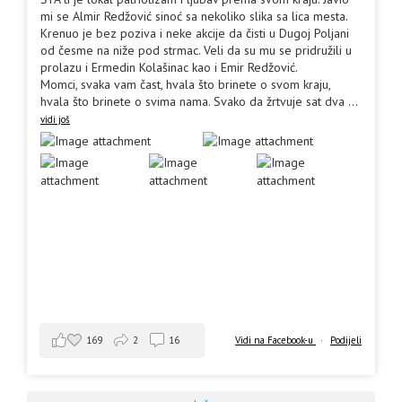
mi se Almir Redžović sinoć sa nekoliko slika sa lica mesta.
Krenuo je bez poziva i neke akcije da čisti u Dugoj Poljani
od česme na niže pod strmac. Veli da su mu se pridružili u
prolazu i Ermedin Kolašinac kao i Emir Redžović.
Momci, svaka vam čast, hvala što brinete o svom kraju,
hvala što brinete o svima nama. Svako da žrtvuje sat dva
...
vidi još
169
2
16
Vidi na Facebook-u
·
Podijeli