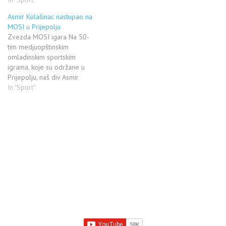
večeras četvrto mesto u
bacanju kugle na mitingu u
Asmir Kolašinac nastupao na
Zagrebu. Kolašinac je na
MOSI u Prijepolju
poslednjem takmičenju u
Zvezda MOSI igara Na 50-
sezoni ostvario rezultat od
tim medjuopštinskim
20.63 metara. Prvo mesto
omladinskim sportskim
pripalo je Amerikancu…
igrama, koje su održane u
Prijepolju, naš div Asmir
Kolašinac osvojio je zlatnu
In "Sport"
medalju, i pobedio sa
ubedljivim rezultatom od
20.31m. Asmir Kolašinac imao
je veliku podršku na samom
bacalištu, što mu je izuzetno
prijalo, i već u prvom bacanju
častio je…