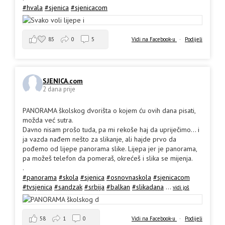
#hvala
#sjenica
#sjenicacom
85
0
5
Vidi na Facebook-u
·
Podijeli
SJENICA.com
2 dana prije
PANORAMA školskog dvorišta o kojem ću ovih dana pisati,
možda već sutra.
Davno nisam prošo tuda, pa mi rekoše haj da upriječimo... i
ja vazda nađem nešto za slikanje, ali hajde prvo da
pođemo od lijepe panorama slike. Lijepa jer je panorama,
pa možeš telefon da pomeraš, okrećeš i slika se mijenja.
.
#panorama
#skola
#sjenica
#osnovnaskola
#sjenicacom
#tvsjenica
#sandzak
#srbija
#balkan
#slikadana
...
vidi još
58
1
0
Vidi na Facebook-u
·
Podijeli