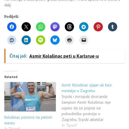
dalj.
Podijeli:
Čitaj još:
Asmir Kolašinac peti u Karlsrue-u
Related
Asmir Kolašinac sjajan ali bez
medalje u Zagrebu
Srpski i evropski dvoranski
šampion Asmir Kolašinac nije
uspeo da se popne na
pobedničko postolje u
Kolašinac ponovo na petom
Zagrebu. Srpski atletičar
mestu
Asmir Kolašinac zauzeo je
In "Sport"
In "Sport"