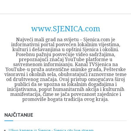
Skip
Opština
JEZERO
FORUM
Početna
Istorija
Privreda
Kultura
Geografija
O
REGIONALNI
ZMAJEVAC
TV
TV
OGLASI
Kontakt
to
Sjenica
Opštine
tvrđavi
CENTAR
iz
SJENICA
content
Sjenica
Sandžaka
www.SJENICA.com
Najveći mali grad na svijetu – Sjenica.com je
informativni portal posvećen lokalnim vijestima,
kulturi i dešavanjima u opštini Sjenica i okolini.
Posebnu pažnju posvećuje video sadržajima,
prepoznajući značaj YouTube platforme u
savremenom informisanju. Kanal TVSjenica na
YouTube-u pruža autentične snimke grada, Pešterske
visoravni i okolnih sela, obuhvatajući raznovrsne teme
od društvenog značaja. Ovaj pristup omogućava široj
publici da se upozna sa lokalnim događajima i
inicijativama, poput humanitarnih akcija i kulturnih
manifestacija, čime se jača povezanost zajednice i
promoviše bogata tradicija ovog kraja.
NAJČITANIJE
Uživo kamere iz Sjenice - Sjenica city live stream