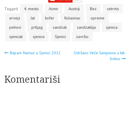
Tagged
4. mestu
Asmir
Austriji
Bez
cetrvto
ervejz
Jat
kofer
Kolasinac
opreme
pehovi
prtljag
sandzak
sandzaklija
sjenica
sjenicak
sjenice
Sjenici
završio
Navigacija
Bajram Namaz u Sjenici 2012
Održano Veče šampiona u kik-
boksu
članaka
Komentariši