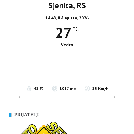
Sjenica, RS
14:48,
8 Augusta, 2026
27
°C
Vedro
Wind Gust:
12 Km/h
Clouds:
0%
Sunrise:
05:37
Sunset:
19:54
41 %
1017 mb
15 Km/h
PRIJATELJI