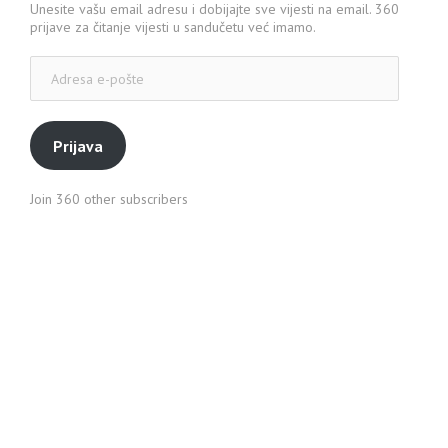
Unesite vašu email adresu i dobijajte sve vijesti na email. 360
prijave za čitanje vijesti u sandučetu već imamo.
Adresa
e-
pošte
Prijava
Join 360 other subscribers