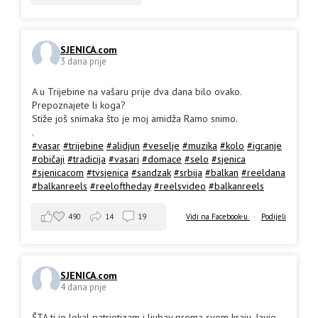
SJENICA.com
3 dana prije
A u Trijebine na vašaru prije dva dana bilo ovako.
Prepoznajete li koga?
Stiže još snimaka što je moj amidža Ramo snimo.
.
#vasar
#trijebine
#alidjun
#veselje
#muzika
#kolo
#igranje
#običaji
#tradicija
#vasari
#domace
#selo
#sjenica
#sjenicacom
#tvsjenica
#sandzak
#srbija
#balkan
#reeldana
#balkanreels
#reeloftheday
#reelsvideo
#balkanreels
490
14
19
Vidi na Facebook-u
·
Podijeli
SJENICA.com
4 dana prije
ŠTA ti je lokal patriotizam i ljubav prema svom kraju. Javio