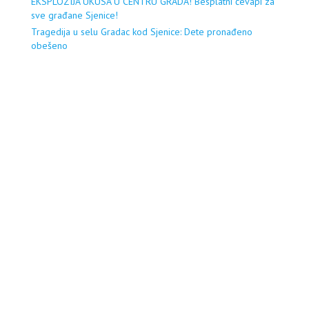
EKSPLOZIJA UKUSA U CENTRU GRADA! Besplatni ćevapi za
sve građane Sjenice!
Tragedija u selu Gradac kod Sjenice: Dete pronađeno
obešeno