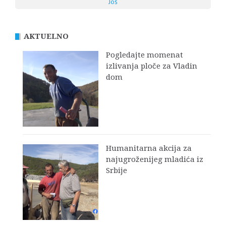
Još
AKTUELNO
Pogledajte momenat
izlivanja ploče za Vladin
dom
Humanitarna akcija za
najugroženijeg mladića iz
Srbije