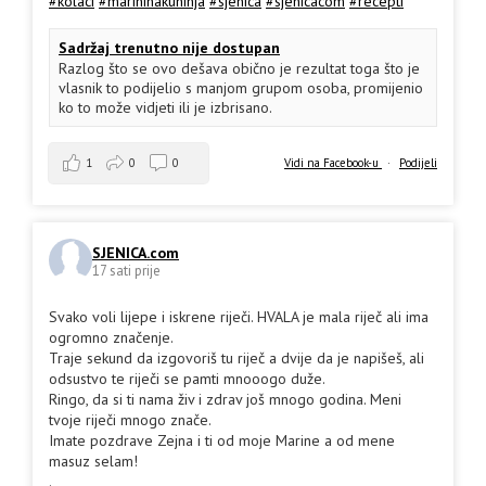
#kolaci
#marininakuhinja
#sjenica
#sjenicacom
#recepti
Sadržaj trenutno nije dostupan
Razlog što se ovo dešava obično je rezultat toga što je
vlasnik to podijelio s manjom grupom osoba, promijenio
ko to može vidjeti ili je izbrisano.
1
0
0
Vidi na Facebook-u
·
Podijeli
SJENICA.com
17 sati prije
Svako voli lijepe i iskrene riječi. HVALA je mala riječ ali ima
ogromno značenje.
Traje sekund da izgovoriš tu riječ a dvije da je napišeš, ali
odsustvo te riječi se pamti mnooogo duže.
Ringo, da si ti nama živ i zdrav još mnogo godina. Meni
tvoje riječi mnogo znače.
Imate pozdrave Zejna i ti od moje Marine a od mene
masuz selam!
.