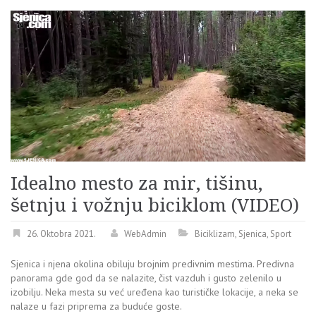
Idealno mesto za mir, tišinu,
šetnju i vožnju biciklom (VIDEO)
26. Oktobra 2021.
WebAdmin
Biciklizam
,
Sjenica
,
Sport
Sjenica i njena okolina obiluju brojnim predivnim mestima. Predivna
panorama gde god da se nalazite, čist vazduh i gusto zelenilo u
izobilju. Neka mesta su već uređena kao turističke lokacije, a neka se
nalaze u fazi priprema za buduće goste.