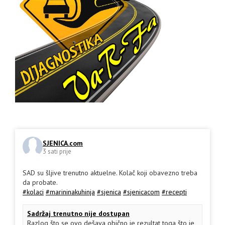
SJENICA.com
3 sati prije
SAD su šljive trenutno aktuelne. Kolač koji obavezno treba
da probate.
#kolaci
#marininakuhinja
#sjenica
#sjenicacom
#recepti
Sadržaj trenutno nije dostupan
Razlog što se ovo dešava obično je rezultat toga što je