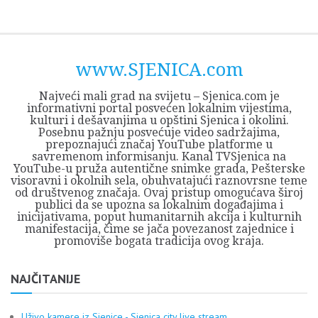
Skip
Opština
JEZERO
FORUM
Početna
Istorija
Privreda
Kultura
Geografija
O
REGIONALNI
ZMAJEVAC
TV
TV
OGLASI
Kontakt
to
Sjenica
Opštine
tvrđavi
CENTAR
iz
SJENICA
content
Sjenica
Sandžaka
www.SJENICA.com
Najveći mali grad na svijetu – Sjenica.com je
informativni portal posvećen lokalnim vijestima,
kulturi i dešavanjima u opštini Sjenica i okolini.
Posebnu pažnju posvećuje video sadržajima,
prepoznajući značaj YouTube platforme u
savremenom informisanju. Kanal TVSjenica na
YouTube-u pruža autentične snimke grada, Pešterske
visoravni i okolnih sela, obuhvatajući raznovrsne teme
od društvenog značaja. Ovaj pristup omogućava široj
publici da se upozna sa lokalnim događajima i
inicijativama, poput humanitarnih akcija i kulturnih
manifestacija, čime se jača povezanost zajednice i
promoviše bogata tradicija ovog kraja.
NAJČITANIJE
Uživo kamere iz Sjenice - Sjenica city live stream