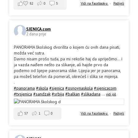
82
0
5
Vidi na Facebook-u
·
Podijeli
SJENICA.com
2 dana prije
PANORAMA školskog dvorišta o kojem ću ovih dana pisati,
možda već sutra.
Davno nisam prošo tuda, pa mi rekoše haj da upriječimo... i
ja vazda nađem nešto za slikanje, ali hajde prvo da
pođemo od lijepe panorama slike. Lijepa jer je panorama,
pa možeš telefon da pomeraš, okrećeš i slika se mijenja.
.
#panorama
#skola
#sjenica
#osnovnaskola
#sjenicacom
#tvsjenica
#sandzak
#srbija
#balkan
#slikadana
...
vidi još
57
1
0
Vidi na Facebook-u
·
Podijeli