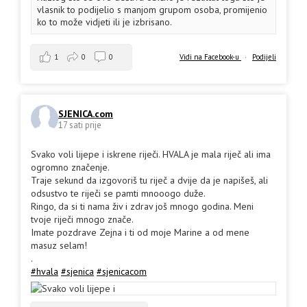
vlasnik to podijelio s manjom grupom osoba, promijenio
ko to može vidjeti ili je izbrisano.
1
0
0
Vidi na Facebook-u
·
Podijeli
SJENICA.com
17 sati prije
Svako voli lijepe i iskrene riječi. HVALA je mala riječ ali ima
ogromno značenje.
Traje sekund da izgovoriš tu riječ a dvije da je napišeš, ali
odsustvo te riječi se pamti mnooogo duže.
Ringo, da si ti nama živ i zdrav još mnogo godina. Meni
tvoje riječi mnogo znače.
Imate pozdrave Zejna i ti od moje Marine a od mene
masuz selam!
.
#hvala
#sjenica
#sjenicacom