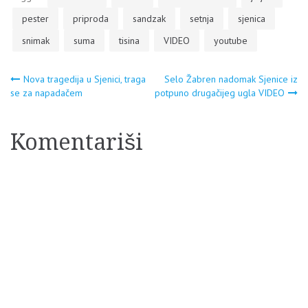
pester
priproda
sandzak
setnja
sjenica
snimak
suma
tisina
VIDEO
youtube
Navigacija
Nova tragedija u Sjenici, traga
Selo Žabren nadomak Sjenice iz
se za napadačem
potpuno drugačijeg ugla VIDEO
članaka
Komentariši