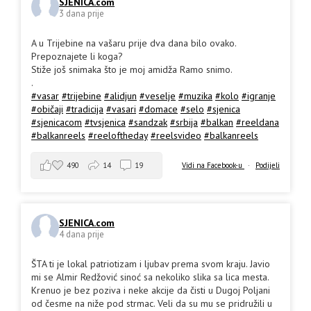
SJENICA.com
3 dana prije
A u Trijebine na vašaru prije dva dana bilo ovako.
Prepoznajete li koga?
Stiže još snimaka što je moj amidža Ramo snimo.
.
#vasar
#trijebine
#alidjun
#veselje
#muzika
#kolo
#igranje
#običaji
#tradicija
#vasari
#domace
#selo
#sjenica
#sjenicacom
#tvsjenica
#sandzak
#srbija
#balkan
#reeldana
#balkanreels
#reeloftheday
#reelsvideo
#balkanreels
490
14
19
Vidi na Facebook-u
·
Podijeli
SJENICA.com
4 dana prije
ŠTA ti je lokal patriotizam i ljubav prema svom kraju. Javio
mi se Almir Redžović sinoć sa nekoliko slika sa lica mesta.
Krenuo je bez poziva i neke akcije da čisti u Dugoj Poljani
od česme na niže pod strmac. Veli da su mu se pridružili u