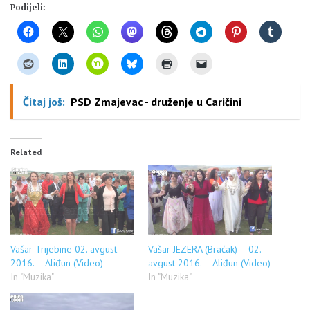
Podijeli:
Čitaj još:
PSD Zmajevac - druženje u Caričini
Related
Vašar Trijebine 02. avgust
Vašar JEZERA (Braćak) – 02.
2016. – Aliđun (Video)
avgust 2016. – Aliđun (Video)
In "Muzika"
In "Muzika"