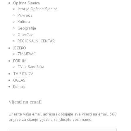
Opština Sjenica
Istorija Opštine Sjenica
Privreda
Kultura
Geografija
O tvrđavi
REGIONALNI CENTAR
JEZERO
ZMAJEVAC
FORUM
TV iz Sandžaka
TV SJENICA
OGLASI
Kontakt
Vijesti na email
Unesite vašu email adresu i dobijajte sve vijesti na email. 360
prijave za čitanje vijesti u sandučetu već imamo.
Adresa