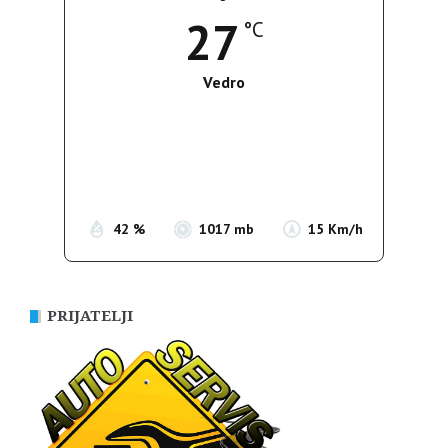
27
°C
Vedro
Wind Gust:
13 Km/h
Clouds:
0%
Sunrise:
05:37
Sunset:
19:54
42 %
1017 mb
15 Km/h
PRIJATELJI