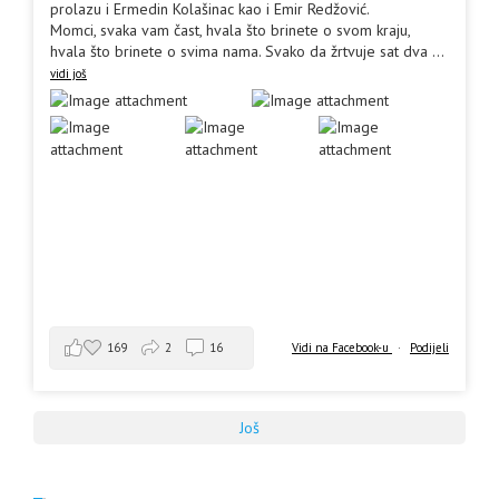
prolazu i Ermedin Kolašinac kao i Emir Redžović.
Momci, svaka vam čast, hvala što brinete o svom kraju,
hvala što brinete o svima nama. Svako da žrtvuje sat dva
...
vidi još
169
2
16
Vidi na Facebook-u
·
Podijeli
Još