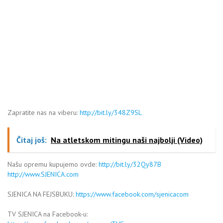
Zapratite nas na viberu:
http://bit.ly/348Z9SL
Čitaj još:
Na atletskom mitingu naši najbolji (Video)
Našu opremu kupujemo ovde:
http://bit.ly/32Qy87B
http://www.SJENICA.com
SJENICA NA FEJSBUKU:
https://www.facebook.com/sjenicacom
TV SJENICA na Facebook-u: