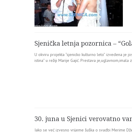
Sjenička letnja pozornica – “Gol
U okviru projekta “sjenicko kulturno leto” izvedena je j
istina” u režiji Marije Gajić. Prestava je,uglavnom,imala z
30. juna u Sjenici verovatno va
Iako se već izvesno vrijeme šuška o svadbi Merime Dž