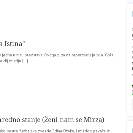
a Istina”
os jedna u nizu predstava. Ovoga puta na repertoaru je bila “Gola
a cilj mladju […]
.
nredno stanje (Ženi nam se Mirza)
eko, sestre fudbalske zvezde Edina Džeke, i mladog pevača iz