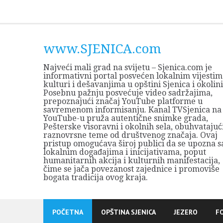
Skip
to
content
www.SJENICA.com
Najveći mali grad na svijetu – Sjenica.com je
informativni portal posvećen lokalnim vijestim
kulturi i dešavanjima u opštini Sjenica i okolini
Posebnu pažnju posvećuje video sadržajima,
prepoznajući značaj YouTube platforme u
savremenom informisanju. Kanal TVSjenica na
YouTube-u pruža autentične snimke grada,
Pešterske visoravni i okolnih sela, obuhvatajuć
raznovrsne teme od društvenog značaja. Ovaj
pristup omogućava široj publici da se upozna s
lokalnim događajima i inicijativama, poput
humanitarnih akcija i kulturnih manifestacija,
čime se jača povezanost zajednice i promoviše
bogata tradicija ovog kraja.
POČETNA
OPŠTINA SJENICA
JEZERO
F