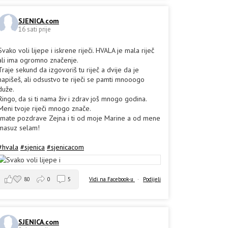
SJENICA.com
16 sati prije
Svako voli lijepe i iskrene riječi. HVALA je mala riječ
ali ima ogromno značenje.
Traje sekund da izgovoriš tu riječ a dvije da je
napišeš, ali odsustvo te riječi se pamti mnooogo
duže.
Ringo, da si ti nama živ i zdrav još mnogo godina.
Meni tvoje riječi mnogo znače.
Imate pozdrave Zejna i ti od moje Marine a od mene
masuz selam!
#hvala
#sjenica
#sjenicacom
80
0
5
Vidi na Facebook-u
·
Podijeli
SJENICA.com