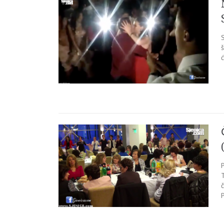
S
š
č