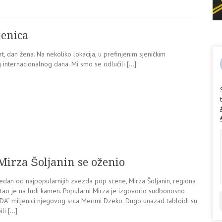
jenica
t, dan žena. Na nekoliko lokacija, u prefinjenim sjeničkim
internacionalnog dana. Mi smo se odlučili […]
Mirza Šoljanin se oženio
Jedan od najpopularnijih zvezda pop scene, Mirza Šoljanin, regiona
stao je na ludi kamen. Popularni Mirza je izgovorio sudbonosno
“DA” miljenici njegovog srca Merimi Dzeko. Dugo unazad tabloidi su
ili […]