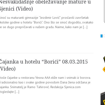
Nesvakidašnje obeležavanje mature u
Sjenici (Video)
inoć su maturanti gimnazije “Jezdimir Lović” proslavili završetak
kolske godine u hotelu “Borići”. Ono što se sinoć dogodilo, svakako
će se dugo prepričavati u našem gradu. Naime, kako nam je […]
Čajanka u hotelu “Borići” 08.03.2015
(Video)
Posle čajanke u restoranu Vesna AAA stiže nam i snimak iz borova.
Tradicionalno kao i svake godine povodom Dana žena održana je
ajanka. Snimatelj je Ramo Tahirović. Redakcija Sjenica.com
Pogledajte […]