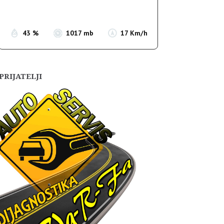
Sunset:
19:54
43 %
1017 mb
17 Km/h
PRIJATELJI