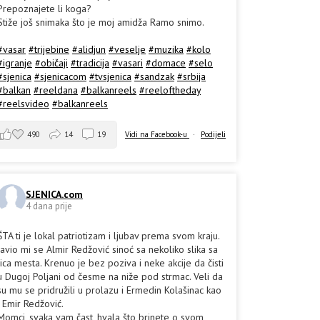
Prepoznajete li koga?
Stiže još snimaka što je moj amidža Ramo snimo.
#vasar
#trijebine
#alidjun
#veselje
#muzika
#kolo
#igranje
#običaji
#tradicija
#vasari
#domace
#selo
#sjenica
#sjenicacom
#tvsjenica
#sandzak
#srbija
#balkan
#reeldana
#balkanreels
#reeloftheday
#reelsvideo
#balkanreels
490
14
19
Vidi na Facebook-u
·
Podijeli
SJENICA.com
4 dana prije
ŠTA ti je lokal patriotizam i ljubav prema svom kraju.
Javio mi se Almir Redžović sinoć sa nekoliko slika sa
lica mesta. Krenuo je bez poziva i neke akcije da čisti
u Dugoj Poljani od česme na niže pod strmac. Veli da
su mu se pridružili u prolazu i Ermedin Kolašinac kao
i Emir Redžović.
Momci, svaka vam čast, hvala što brinete o svom