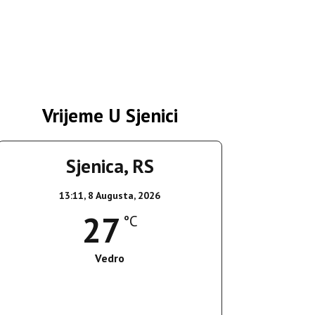
Vrijeme U Sjenici
Sjenica, RS
13:11,
8 Augusta, 2026
27
°C
Vedro
Wind Gust:
15 Km/h
Clouds:
0%
Sunrise:
05:37