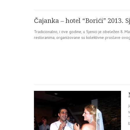
Čajanka – hotel “Borići” 2013. S
Tradicionalno, i ove godine, u Sjenici je obeležen 8. Mar
restoranima, organizovane su kolektivne proslave ovog 
b