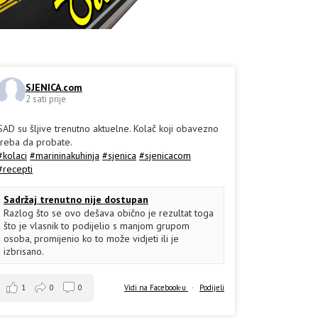
SJENICA.com
2 sati prije
SAD su šljive trenutno aktuelne. Kolač koji obavezno
treba da probate.
#kolaci
#marininakuhinja
#sjenica
#sjenicacom
#recepti
Sadržaj trenutno nije dostupan
Razlog što se ovo dešava obično je rezultat toga
što je vlasnik to podijelio s manjom grupom
osoba, promijenio ko to može vidjeti ili je
izbrisano.
1
0
0
Vidi na Facebook-u
·
Podijeli