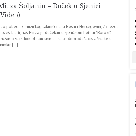
Mirza Šoljanin – Doček u Sjenici
(Video)
.
Kao pobednik muzičkog takmičenja u Bosni i Hercegovini, Zvijezda
ožeš biti ti, naš Mirza je dočekan u sjeničkom hotelu “Borovi”.
Pružamo vam kompletan snimak sa te dobrodošlice. Uživajte u
nimku: […]