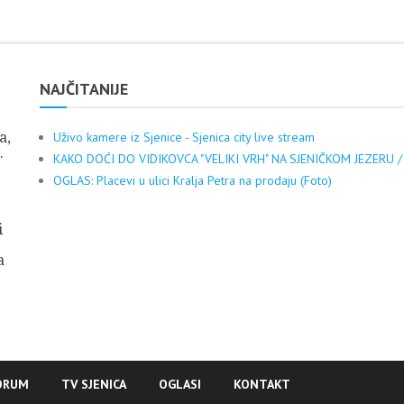
NAJČITANIJE
a,
Uživo kamere iz Sjenice - Sjenica city live stream
.
KAKO DOĆI DO VIDIKOVCA "VELIKI VRH" NA SJENIČKOM JEZERU /
OGLAS: Placevi u ulici Kralja Petra na prodaju (Foto)
i
a
ORUM
TV SJENICA
OGLASI
KONTAKT