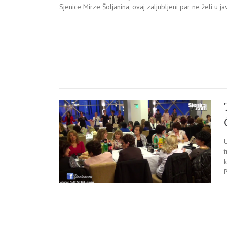
Sjenice Mirze Šoljanina, ovaj zaljubljeni par ne želi u jav
U
k
P