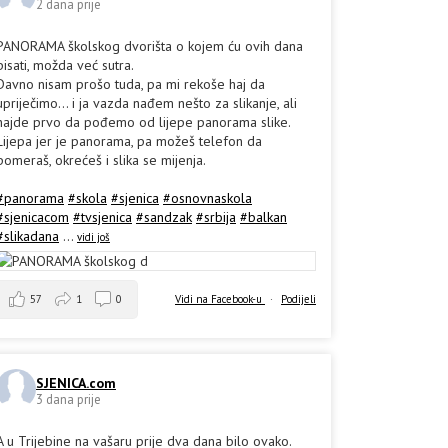
2 dana prije
PANORAMA školskog dvorišta o kojem ću ovih dana
pisati, možda već sutra.
Davno nisam prošo tuda, pa mi rekoše haj da
upriječimo... i ja vazda nađem nešto za slikanje, ali
hajde prvo da pođemo od lijepe panorama slike.
Lijepa jer je panorama, pa možeš telefon da
pomeraš, okrećeš i slika se mijenja.
#panorama
#skola
#sjenica
#osnovnaskola
#sjenicacom
#tvsjenica
#sandzak
#srbija
#balkan
#slikadana
...
vidi još
57
1
0
Vidi na Facebook-u
·
Podijeli
SJENICA.com
3 dana prije
A u Trijebine na vašaru prije dva dana bilo ovako.