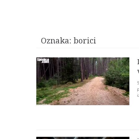
Oznaka:
borici
S
i