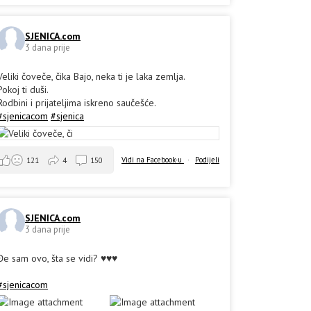
SJENICA.com
3 dana prije
Veliki čoveče, čika Bajo, neka ti je laka zemlja.
Pokoj ti duši.
Rodbini i prijateljima iskreno saučešće.
#sjenicacom
#sjenica
Vidi na Facebook-u
·
Podijeli
121
4
150
SJENICA.com
3 dana prije
Đe sam ovo, šta se vidi? ♥️♥️♥️
#sjenicacom