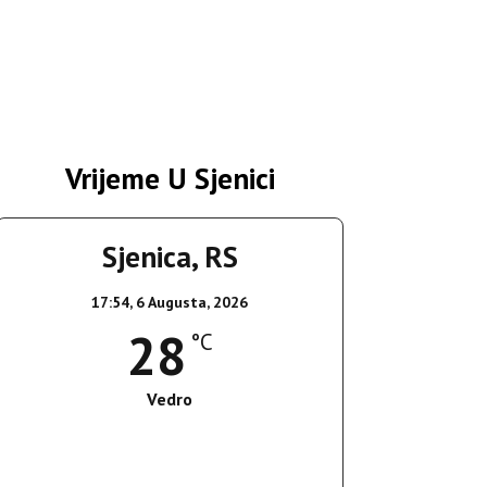
Vrijeme U Sjenici
Sjenica, RS
17:54,
6 Augusta, 2026
28
°C
Vedro
Wind Gust:
16 Km/h
Clouds:
6%
Sunrise:
05:35