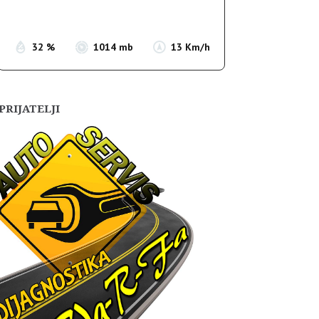
Sunset:
19:56
32 %
1014 mb
13 Km/h
PRIJATELJI