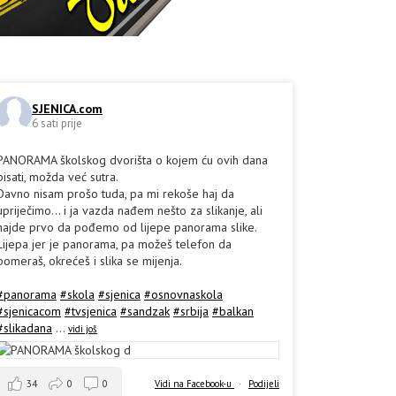
SJENICA.com
6 sati prije
PANORAMA školskog dvorišta o kojem ću ovih dana
pisati, možda već sutra.
Davno nisam prošo tuda, pa mi rekoše haj da
upriječimo... i ja vazda nađem nešto za slikanje, ali
hajde prvo da pođemo od lijepe panorama slike.
Lijepa jer je panorama, pa možeš telefon da
pomeraš, okrećeš i slika se mijenja.
#panorama
#skola
#sjenica
#osnovnaskola
#sjenicacom
#tvsjenica
#sandzak
#srbija
#balkan
#slikadana
...
vidi još
34
0
0
Vidi na Facebook-u
·
Podijeli