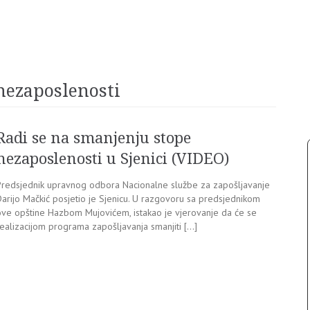
nezaposlenosti
Radi se na smanjenju stope
nezaposlenosti u Sjenici (VIDEO)
Predsjednik upravnog odbora Nacionalne službe za zapošljavanje
Darijo Mačkić posjetio je Sjenicu. U razgovoru sa predsjednikom
ove opštine Hazbom Mujovićem, istakao je vjerovanje da će se
realizacijom programa zapošljavanja smanjiti […]