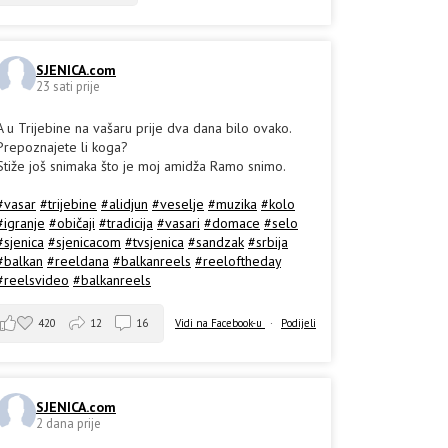
SJENICA.com
23 sati prije
A u Trijebine na vašaru prije dva dana bilo ovako.
Prepoznajete li koga?
Stiže još snimaka što je moj amidža Ramo snimo.
#vasar
#trijebine
#alidjun
#veselje
#muzika
#kolo
#igranje
#običaji
#tradicija
#vasari
#domace
#selo
#sjenica
#sjenicacom
#tvsjenica
#sandzak
#srbija
#balkan
#reeldana
#balkanreels
#reeloftheday
#reelsvideo
#balkanreels
420
12
16
Vidi na Facebook-u
·
Podijeli
SJENICA.com
2 dana prije