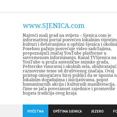
Skip
to
content
www.SJENICA.com
Najveći mali grad na svijetu – Sjenica.com je
informativni portal posvećen lokalnim vijestim
kulturi i dešavanjima u opštini Sjenica i okolini
Posebnu pažnju posvećuje video sadržajima,
prepoznajući značaj YouTube platforme u
savremenom informisanju. Kanal TVSjenica na
YouTube-u pruža autentične snimke grada,
Pešterske visoravni i okolnih sela, obuhvatajuć
raznovrsne teme od društvenog značaja. Ovaj
pristup omogućava široj publici da se upozna s
lokalnim događajima i inicijativama, poput
humanitarnih akcija i kulturnih manifestacija,
čime se jača povezanost zajednice i promoviše
bogata tradicija ovog kraja.
POČETNA
OPŠTINA SJENICA
JEZERO
F