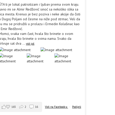
ŠTA ti je lokal patriotizam i ljubav prema svom kraju.
Javio mi se Almir Redžović sinoć sa nekoliko slika sa
lica mesta. Krenuo je bez poziva i neke akcije da čisti
u Dugoj Poljani od česme na niže pod strmac. Veli da
su mu se pridružili u prolazu i Ermedin Kolašinac kao
i Emir Redžović.
Momci, svaka vam čast, hvala što brinete o svom
kraju, hvala što brinete o svima nama. Svako da
žrtvuje sat dva
...
vidi još
165
2
16
Vidi na Facebook-u
·
Podijeli