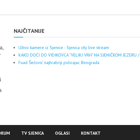
NAJČITANIJE
a,
Uživo kamere iz Sjenice - Sjenica city live stream
.
KAKO DOĆI DO VIDIKOVCA "VELIKI VRH" NA SJENIČKOM JEZERU /
Fuad Šećović najhrabriji policajac Beograda
i
a
ORUM
TV SJENICA
OGLASI
KONTAKT