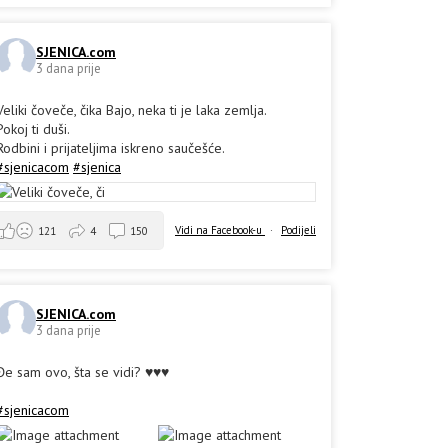
SJENICA.com
3 dana prije
Veliki čoveče, čika Bajo, neka ti je laka zemlja.
Pokoj ti duši.
Rodbini i prijateljima iskreno saučešće.
#sjenicacom
#sjenica
Vidi na Facebook-u
·
Podijeli
121
4
150
SJENICA.com
3 dana prije
Đe sam ovo, šta se vidi? ♥️♥️♥️
#sjenicacom