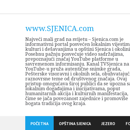
Skip
to
content
www.SJENICA.com
Najveći mali grad na svijetu – Sjenica.com je
informativni portal posvećen lokalnim vijestim
kulturi i dešavanjima u opštini Sjenica i okolini
Posebnu pažnju posvećuje video sadržajima,
prepoznajući značaj YouTube platforme u
savremenom informisanju. Kanal TVSjenica na
YouTube-u pruža autentične snimke grada,
Pešterske visoravni i okolnih sela, obuhvatajuć
raznovrsne teme od društvenog značaja. Ovaj
pristup omogućava široj publici da se upozna s
lokalnim događajima i inicijativama, poput
humanitarnih akcija i kulturnih manifestacija,
čime se jača povezanost zajednice i promoviše
bogata tradicija ovog kraja.
POČETNA
OPŠTINA SJENICA
JEZERO
F