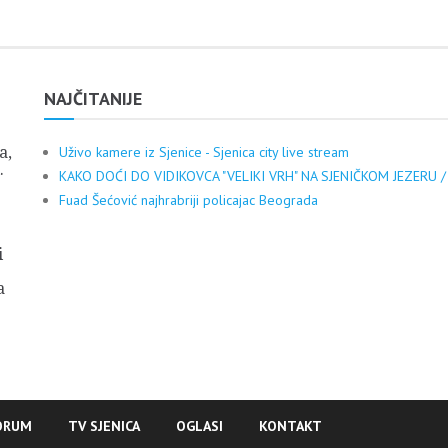
NAJČITANIJE
a,
Uživo kamere iz Sjenice - Sjenica city live stream
.
KAKO DOĆI DO VIDIKOVCA "VELIKI VRH" NA SJENIČKOM JEZERU /
Fuad Šećović najhrabriji policajac Beograda
i
a
ORUM
TV SJENICA
OGLASI
KONTAKT