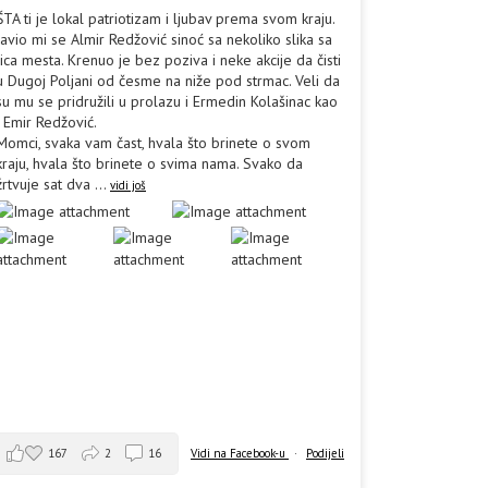
ŠTA ti je lokal patriotizam i ljubav prema svom kraju.
Javio mi se Almir Redžović sinoć sa nekoliko slika sa
lica mesta. Krenuo je bez poziva i neke akcije da čisti
u Dugoj Poljani od česme na niže pod strmac. Veli da
su mu se pridružili u prolazu i Ermedin Kolašinac kao
i Emir Redžović.
Momci, svaka vam čast, hvala što brinete o svom
kraju, hvala što brinete o svima nama. Svako da
žrtvuje sat dva
...
vidi još
167
2
16
Vidi na Facebook-u
·
Podijeli