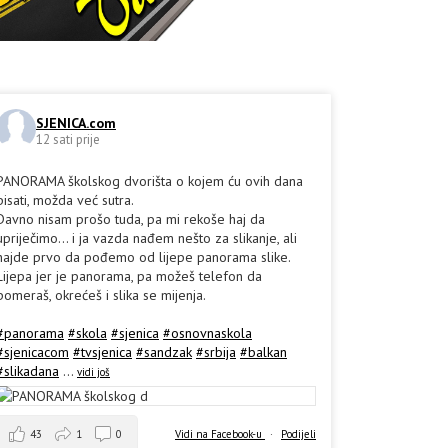
SJENICA.com
12 sati prije
PANORAMA školskog dvorišta o kojem ću ovih dana
pisati, možda već sutra.
Davno nisam prošo tuda, pa mi rekoše haj da
upriječimo... i ja vazda nađem nešto za slikanje, ali
hajde prvo da pođemo od lijepe panorama slike.
Lijepa jer je panorama, pa možeš telefon da
pomeraš, okrećeš i slika se mijenja.
#panorama
#skola
#sjenica
#osnovnaskola
#sjenicacom
#tvsjenica
#sandzak
#srbija
#balkan
#slikadana
...
vidi još
43
1
0
Vidi na Facebook-u
·
Podijeli