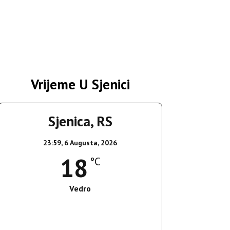
Vrijeme U Sjenici
Sjenica, RS
23:59,
6 Augusta, 2026
18
°C
Vedro
Wind Gust:
2 Km/h
Clouds:
0%
Sunrise:
05:35