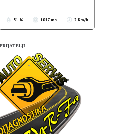
Sunset:
19:56
51 %
1017 mb
2 Km/h
PRIJATELJI