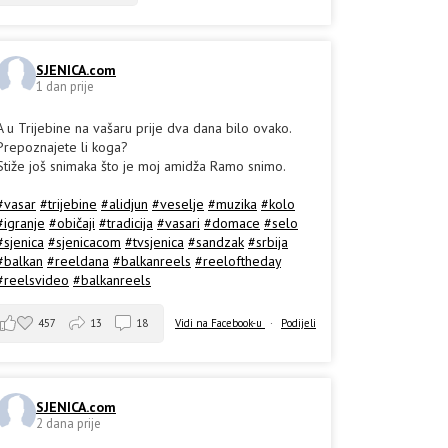
SJENICA.com
1 dan prije
A u Trijebine na vašaru prije dva dana bilo ovako.
Prepoznajete li koga?
Stiže još snimaka što je moj amidža Ramo snimo.
#vasar
#trijebine
#alidjun
#veselje
#muzika
#kolo
#igranje
#običaji
#tradicija
#vasari
#domace
#selo
#sjenica
#sjenicacom
#tvsjenica
#sandzak
#srbija
#balkan
#reeldana
#balkanreels
#reeloftheday
#reelsvideo
#balkanreels
457
13
18
Vidi na Facebook-u
·
Podijeli
SJENICA.com
2 dana prije