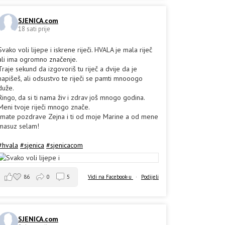
SJENICA.com
18 sati prije
Svako voli lijepe i iskrene riječi. HVALA je mala riječ
ali ima ogromno značenje.
Traje sekund da izgovoriš tu riječ a dvije da je
napišeš, ali odsustvo te riječi se pamti mnooogo
duže.
Ringo, da si ti nama živ i zdrav još mnogo godina.
Meni tvoje riječi mnogo znače.
Imate pozdrave Zejna i ti od moje Marine a od mene
masuz selam!
#hvala
#sjenica
#sjenicacom
86
0
5
Vidi na Facebook-u
·
Podijeli
SJENICA.com