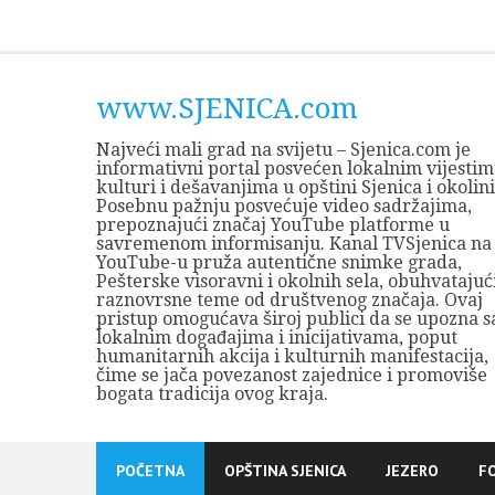
Skip
to
content
www.SJENICA.com
Najveći mali grad na svijetu – Sjenica.com je
informativni portal posvećen lokalnim vijestim
kulturi i dešavanjima u opštini Sjenica i okolini
Posebnu pažnju posvećuje video sadržajima,
prepoznajući značaj YouTube platforme u
savremenom informisanju. Kanal TVSjenica na
YouTube-u pruža autentične snimke grada,
Pešterske visoravni i okolnih sela, obuhvatajuć
raznovrsne teme od društvenog značaja. Ovaj
pristup omogućava široj publici da se upozna s
lokalnim događajima i inicijativama, poput
humanitarnih akcija i kulturnih manifestacija,
čime se jača povezanost zajednice i promoviše
bogata tradicija ovog kraja.
POČETNA
OPŠTINA SJENICA
JEZERO
F