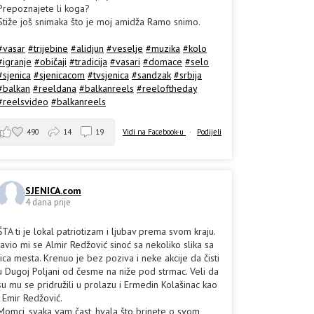
Prepoznajete li koga?
Stiže još snimaka što je moj amidža Ramo snimo.
#vasar
#trijebine
#alidjun
#veselje
#muzika
#kolo
#igranje
#običaji
#tradicija
#vasari
#domace
#selo
#sjenica
#sjenicacom
#tvsjenica
#sandzak
#srbija
#balkan
#reeldana
#balkanreels
#reeloftheday
#reelsvideo
#balkanreels
490
14
19
Vidi na Facebook-u
·
Podijeli
SJENICA.com
4 dana prije
ŠTA ti je lokal patriotizam i ljubav prema svom kraju.
Javio mi se Almir Redžović sinoć sa nekoliko slika sa
lica mesta. Krenuo je bez poziva i neke akcije da čisti
u Dugoj Poljani od česme na niže pod strmac. Veli da
su mu se pridružili u prolazu i Ermedin Kolašinac kao
i Emir Redžović.
Momci, svaka vam čast, hvala što brinete o svom