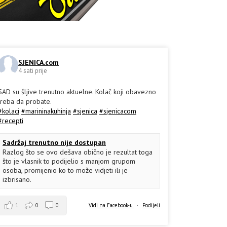
SJENICA.com
4 sati prije
SAD su šljive trenutno aktuelne. Kolač koji obavezno
treba da probate.
#kolaci
#marininakuhinja
#sjenica
#sjenicacom
#recepti
Sadržaj trenutno nije dostupan
Razlog što se ovo dešava obično je rezultat toga
što je vlasnik to podijelio s manjom grupom
osoba, promijenio ko to može vidjeti ili je
izbrisano.
1
0
0
Vidi na Facebook-u
·
Podijeli