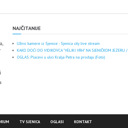
NAJČITANIJE
a,
Uživo kamere iz Sjenice - Sjenica city live stream
.
KAKO DOĆI DO VIDIKOVCA "VELIKI VRH" NA SJENIČKOM JEZERU /
OGLAS: Placevi u ulici Kralja Petra na prodaju (Foto)
i
a
ORUM
TV SJENICA
OGLASI
KONTAKT