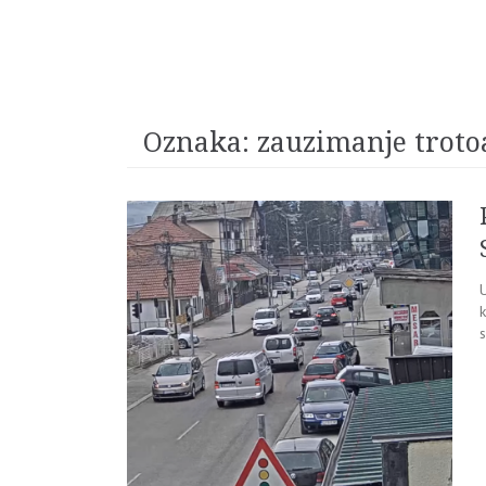
Oznaka:
zauzimanje troto
U
k