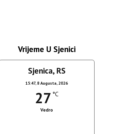
Vrijeme U Sjenici
Sjenica, RS
15:47,
8 Augusta, 2026
27
°C
Vedro
Wind Gust:
13 Km/h
Clouds:
3%
Sunrise:
05:37