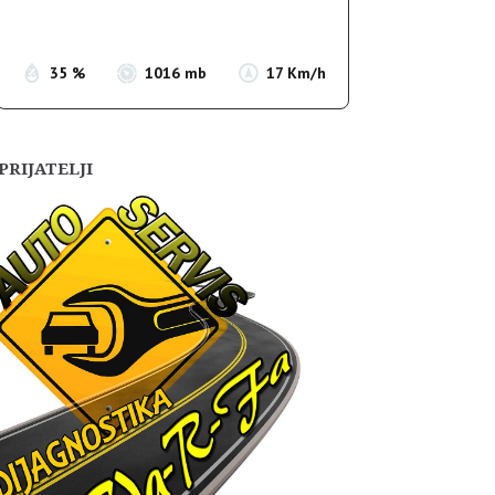
Sunset:
19:54
35 %
1016 mb
17 Km/h
PRIJATELJI