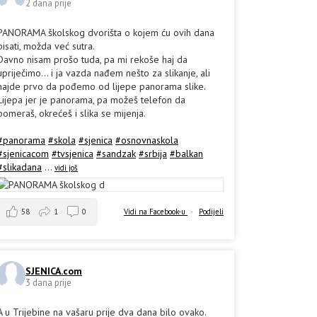
2 dana prije
PANORAMA školskog dvorišta o kojem ću ovih dana
pisati, možda već sutra.
Davno nisam prošo tuda, pa mi rekoše haj da
upriječimo... i ja vazda nađem nešto za slikanje, ali
hajde prvo da pođemo od lijepe panorama slike.
Lijepa jer je panorama, pa možeš telefon da
pomeraš, okrećeš i slika se mijenja.
#panorama
#skola
#sjenica
#osnovnaskola
#sjenicacom
#tvsjenica
#sandzak
#srbija
#balkan
#slikadana
...
vidi još
58
1
0
Vidi na Facebook-u
·
Podijeli
SJENICA.com
3 dana prije
A u Trijebine na vašaru prije dva dana bilo ovako.