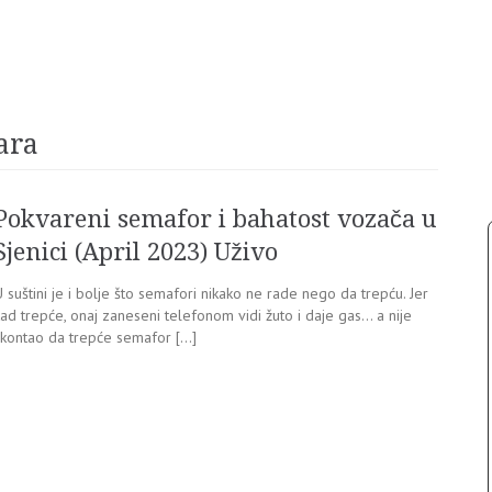
ara
Pokvareni semafor i bahatost vozača u
Sjenici (April 2023) Uživo
 suštini je i bolje što semafori nikako ne rade nego da trepću. Jer
ad trepće, onaj zaneseni telefonom vidi žuto i daje gas… a nije
skontao da trepće semafor […]