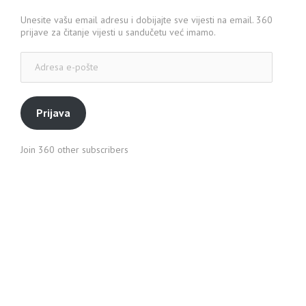
Unesite vašu email adresu i dobijajte sve vijesti na email. 360
prijave za čitanje vijesti u sandučetu već imamo.
Adresa
e-
pošte
Prijava
Join 360 other subscribers