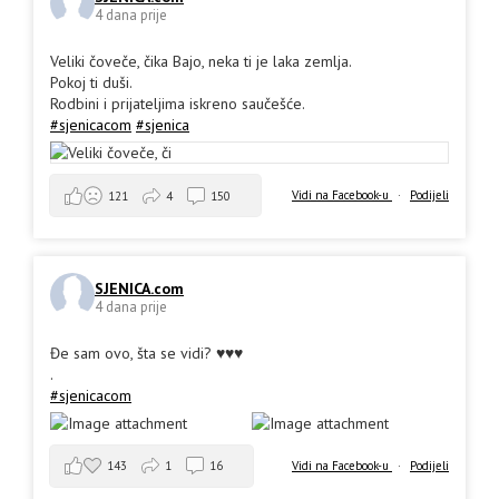
4 dana prije
Veliki čoveče, čika Bajo, neka ti je laka zemlja.
Pokoj ti duši.
Rodbini i prijateljima iskreno saučešće.
#sjenicacom
#sjenica
Vidi na Facebook-u
·
Podijeli
121
4
150
SJENICA.com
4 dana prije
Đe sam ovo, šta se vidi? ♥️♥️♥️
.
#sjenicacom
143
1
16
Vidi na Facebook-u
·
Podijeli