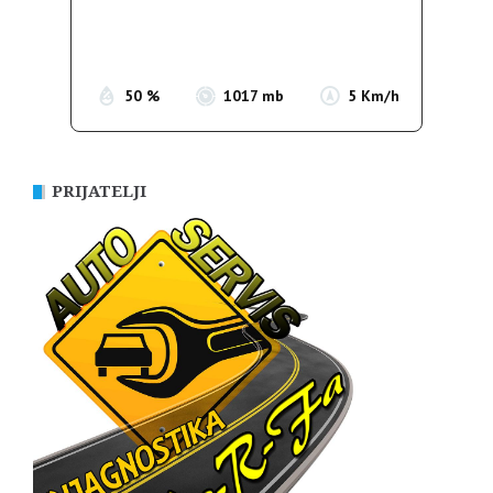
Sunrise:
05:36
Sunset:
19:55
50 %
1017 mb
5 Km/h
PRIJATELJI