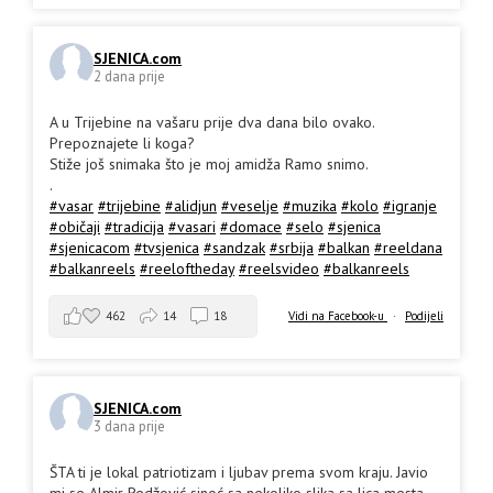
SJENICA.com
2 dana prije
A u Trijebine na vašaru prije dva dana bilo ovako.
Prepoznajete li koga?
Stiže još snimaka što je moj amidža Ramo snimo.
.
#vasar
#trijebine
#alidjun
#veselje
#muzika
#kolo
#igranje
#običaji
#tradicija
#vasari
#domace
#selo
#sjenica
#sjenicacom
#tvsjenica
#sandzak
#srbija
#balkan
#reeldana
#balkanreels
#reeloftheday
#reelsvideo
#balkanreels
462
14
18
Vidi na Facebook-u
·
Podijeli
SJENICA.com
3 dana prije
ŠTA ti je lokal patriotizam i ljubav prema svom kraju. Javio