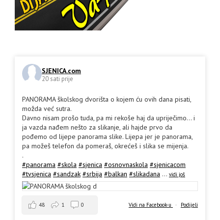
SJENICA.com
20 sati prije
PANORAMA školskog dvorišta o kojem ću ovih dana pisati,
možda već sutra.
Davno nisam prošo tuda, pa mi rekoše haj da upriječimo... i
ja vazda nađem nešto za slikanje, ali hajde prvo da
pođemo od lijepe panorama slike. Lijepa jer je panorama,
pa možeš telefon da pomeraš, okrećeš i slika se mijenja.
.
#panorama
#skola
#sjenica
#osnovnaskola
#sjenicacom
#tvsjenica
#sandzak
#srbija
#balkan
#slikadana
...
vidi još
48
1
0
Vidi na Facebook-u
·
Podijeli