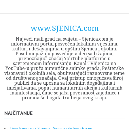
Skip
Opština
JEZERO
FORUM
Početna
Istorija
Privreda
Kultura
Geografija
O
REGIONALNI
ZMAJEVAC
TV
TV
OGLASI
Kontakt
to
Sjenica
Opštine
tvrđavi
CENTAR
iz
SJENICA
content
Sjenica
Sandžaka
www.SJENICA.com
Najveći mali grad na svijetu – Sjenica.com je
informativni portal posvećen lokalnim vijestima,
kulturi i dešavanjima u opštini Sjenica i okolini.
Posebnu pažnju posvećuje video sadržajima,
prepoznajući značaj YouTube platforme u
savremenom informisanju. Kanal TVSjenica na
YouTube-u pruža autentične snimke grada, Pešterske
visoravni i okolnih sela, obuhvatajući raznovrsne teme
od društvenog značaja. Ovaj pristup omogućava široj
publici da se upozna sa lokalnim događajima i
inicijativama, poput humanitarnih akcija i kulturnih
manifestacija, čime se jača povezanost zajednice i
promoviše bogata tradicija ovog kraja.
NAJČITANIJE
Uživo kamere iz Sjenice - Sjenica city live stream