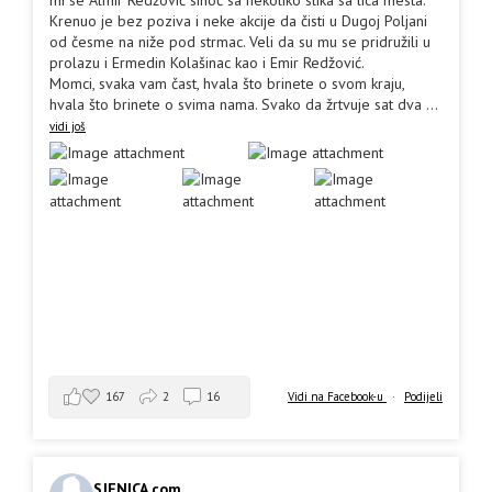
mi se Almir Redžović sinoć sa nekoliko slika sa lica mesta.
Krenuo je bez poziva i neke akcije da čisti u Dugoj Poljani
od česme na niže pod strmac. Veli da su mu se pridružili u
prolazu i Ermedin Kolašinac kao i Emir Redžović.
Momci, svaka vam čast, hvala što brinete o svom kraju,
hvala što brinete o svima nama. Svako da žrtvuje sat dva
...
vidi još
167
2
16
Vidi na Facebook-u
·
Podijeli
SJENICA.com