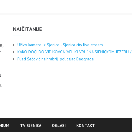
NAJČITANIJE
a,
Uživo kamere iz Sjenice - Sjenica city live stream
.
KAKO DOĆI DO VIDIKOVCA "VELIKI VRH" NA SJENIČKOM JEZERU /
Fuad Šećović najhrabriji policajac Beograda
i
a
ORUM
TV SJENICA
OGLASI
KONTAKT