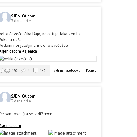
SJENICA.com
3 dana prije
Veliki čoveče, čika Bajo, neka ti je laka zemlja.
Pokoj ti duši.
Rodbini i prijateljima iskreno saučešće.
#sjenicacom
#sjenica
Vidi na Facebook-u
·
Podijeli
120
4
149
SJENICA.com
3 dana prije
Đe sam ovo, šta se vidi? ♥️♥️♥️
#sjenicacom