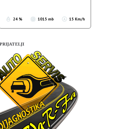
Sunset:
19:56
24 %
1015 mb
15 Km/h
PRIJATELJI