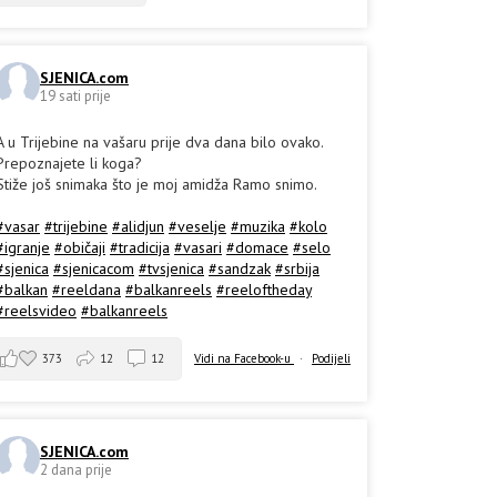
SJENICA.com
19 sati prije
A u Trijebine na vašaru prije dva dana bilo ovako.
Prepoznajete li koga?
Stiže još snimaka što je moj amidža Ramo snimo.
#vasar
#trijebine
#alidjun
#veselje
#muzika
#kolo
#igranje
#običaji
#tradicija
#vasari
#domace
#selo
#sjenica
#sjenicacom
#tvsjenica
#sandzak
#srbija
#balkan
#reeldana
#balkanreels
#reeloftheday
#reelsvideo
#balkanreels
373
12
12
Vidi na Facebook-u
·
Podijeli
SJENICA.com
2 dana prije