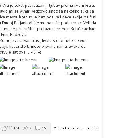
ŠTA ti je lokal patriotizam i ljubav prema svom kraju.
Javio mi se Almir Redžović sinoć sa nekoliko slika sa
lica mesta. Krenuo je bez poziva i neke akcije da čisti
u Dugoj Poljani od česme na niže pod strmac. Veli da
su mu se pridružili u prolazu i Ermedin Kolašinac kao
i Emir Redžović.
Momci, svaka vam čast, hvala što brinete o svom
kraju, hvala što brinete o svima nama. Svako da
žrtvuje sat dva
...
vidi još
164
2
16
Vidi na Facebook-u
·
Podijeli