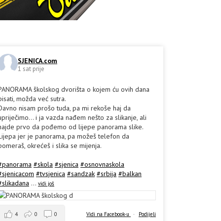
SJENICA.com
1 sat prije
PANORAMA školskog dvorišta o kojem ću ovih dana
pisati, možda već sutra.
Davno nisam prošo tuda, pa mi rekoše haj da
upriječimo... i ja vazda nađem nešto za slikanje, ali
hajde prvo da pođemo od lijepe panorama slike.
Lijepa jer je panorama, pa možeš telefon da
pomeraš, okrećeš i slika se mijenja.
#panorama
#skola
#sjenica
#osnovnaskola
#sjenicacom
#tvsjenica
#sandzak
#srbija
#balkan
#slikadana
...
vidi još
4
0
0
Vidi na Facebook-u
·
Podijeli