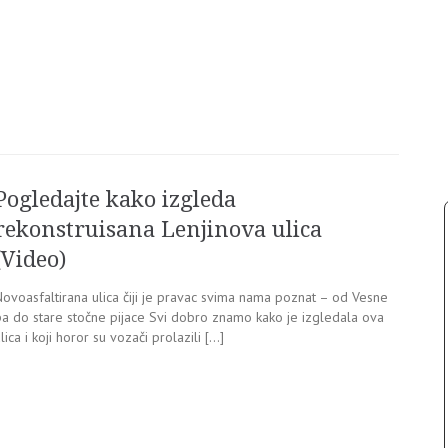
Pogledajte kako izgleda
rekonstruisana Lenjinova ulica
(Video)
Novoasfaltirana ulica čiji je pravac svima nama poznat – od Vesne
pa do stare stočne pijace Svi dobro znamo kako je izgledala ova
lica i koji horor su vozači prolazili […]