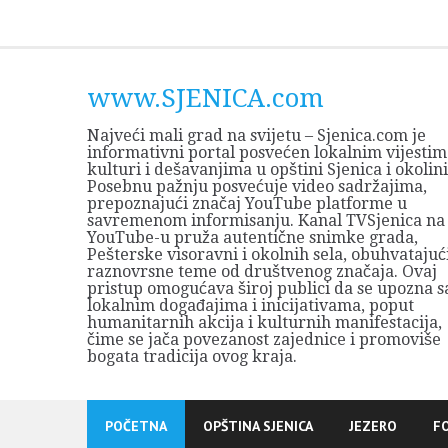
Skip
to
content
www.SJENICA.com
Najveći mali grad na svijetu – Sjenica.com je
informativni portal posvećen lokalnim vijestim
kulturi i dešavanjima u opštini Sjenica i okolini
Posebnu pažnju posvećuje video sadržajima,
prepoznajući značaj YouTube platforme u
savremenom informisanju. Kanal TVSjenica na
YouTube-u pruža autentične snimke grada,
Pešterske visoravni i okolnih sela, obuhvatajuć
raznovrsne teme od društvenog značaja. Ovaj
pristup omogućava široj publici da se upozna s
lokalnim događajima i inicijativama, poput
humanitarnih akcija i kulturnih manifestacija,
čime se jača povezanost zajednice i promoviše
bogata tradicija ovog kraja.
POČETNA
OPŠTINA SJENICA
JEZERO
F