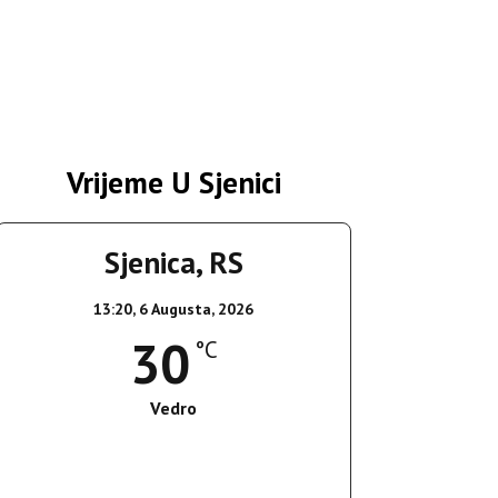
Vrijeme U Sjenici
Sjenica, RS
13:20,
6 Augusta, 2026
30
°C
Vedro
Wind Gust:
14 Km/h
Clouds:
1%
Sunrise:
05:35