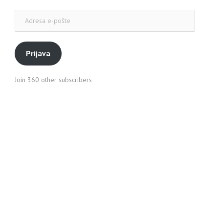
Adresa
e-
pošte
Prijava
Join 360 other subscribers