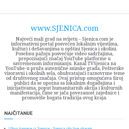
Skip
Opština
JEZERO
FORUM
Početna
Istorija
Privreda
Kultura
Geografija
O
REGIONALNI
ZMAJEVAC
TV
TV
OGLASI
Kontakt
to
Sjenica
Opštine
tvrđavi
CENTAR
iz
SJENICA
content
Sjenica
Sandžaka
www.SJENICA.com
Najveći mali grad na svijetu – Sjenica.com je
informativni portal posvećen lokalnim vijestima,
kulturi i dešavanjima u opštini Sjenica i okolini.
Posebnu pažnju posvećuje video sadržajima,
prepoznajući značaj YouTube platforme u
savremenom informisanju. Kanal TVSjenica na
YouTube-u pruža autentične snimke grada, Pešterske
visoravni i okolnih sela, obuhvatajući raznovrsne teme
od društvenog značaja. Ovaj pristup omogućava široj
publici da se upozna sa lokalnim događajima i
inicijativama, poput humanitarnih akcija i kulturnih
manifestacija, čime se jača povezanost zajednice i
promoviše bogata tradicija ovog kraja.
NAJČITANIJE
Uživo kamere iz Sjenice - Sjenica city live stream