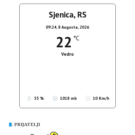
Sjenica, RS
09:24,
8 Augusta, 2026
22
°C
Vedro
Wind Gust:
16 Km/h
Clouds:
0%
Sunrise:
05:37
Sunset:
19:54
55 %
1018 mb
10 Km/h
PRIJATELJI