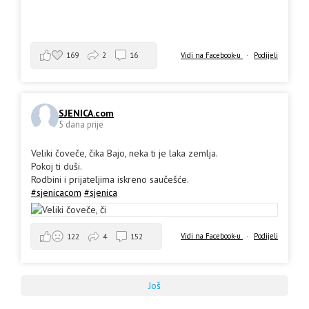
169
2
16
Vidi na Facebook-u
·
Podijeli
SJENICA.com
5 dana prije
Veliki čoveče, čika Bajo, neka ti je laka zemlja.
Pokoj ti duši.
Rodbini i prijateljima iskreno saučešće.
#sjenicacom
#sjenica
Vidi na Facebook-u
·
Podijeli
122
4
152
Još