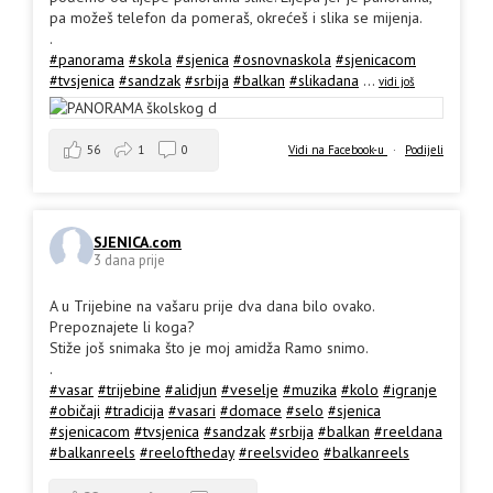
pa možeš telefon da pomeraš, okrećeš i slika se mijenja.
.
#panorama
#skola
#sjenica
#osnovnaskola
#sjenicacom
#tvsjenica
#sandzak
#srbija
#balkan
#slikadana
...
vidi još
56
1
0
Vidi na Facebook-u
·
Podijeli
SJENICA.com
3 dana prije
A u Trijebine na vašaru prije dva dana bilo ovako.
Prepoznajete li koga?
Stiže još snimaka što je moj amidža Ramo snimo.
.
#vasar
#trijebine
#alidjun
#veselje
#muzika
#kolo
#igranje
#običaji
#tradicija
#vasari
#domace
#selo
#sjenica
#sjenicacom
#tvsjenica
#sandzak
#srbija
#balkan
#reeldana
#balkanreels
#reeloftheday
#reelsvideo
#balkanreels