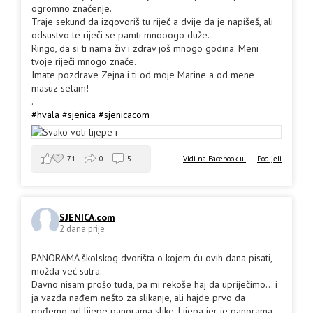
ogromno značenje.
Traje sekund da izgovoriš tu riječ a dvije da je napišeš, ali
odsustvo te riječi se pamti mnooogo duže.
Ringo, da si ti nama živ i zdrav još mnogo godina. Meni
tvoje riječi mnogo znače.
Imate pozdrave Zejna i ti od moje Marine a od mene
masuz selam!
.
#hvala
#sjenica
#sjenicacom
71
0
5
Vidi na Facebook-u
·
Podijeli
SJENICA.com
2 dana prije
PANORAMA školskog dvorišta o kojem ću ovih dana pisati,
možda već sutra.
Davno nisam prošo tuda, pa mi rekoše haj da upriječimo... i
ja vazda nađem nešto za slikanje, ali hajde prvo da
pođemo od lijepe panorama slike. Lijepa jer je panorama,