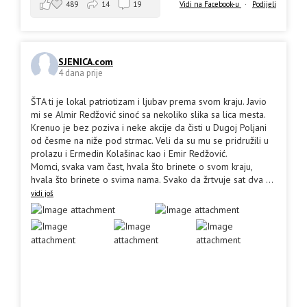
489
14
19
Vidi na Facebook-u
·
Podijeli
SJENICA.com
4 dana prije
ŠTA ti je lokal patriotizam i ljubav prema svom kraju. Javio
mi se Almir Redžović sinoć sa nekoliko slika sa lica mesta.
Krenuo je bez poziva i neke akcije da čisti u Dugoj Poljani
od česme na niže pod strmac. Veli da su mu se pridružili u
prolazu i Ermedin Kolašinac kao i Emir Redžović.
Momci, svaka vam čast, hvala što brinete o svom kraju,
hvala što brinete o svima nama. Svako da žrtvuje sat dva
...
vidi još