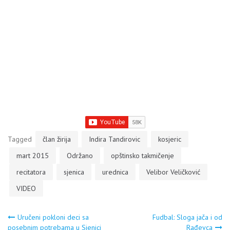
Tagged
član žirija
Indira Tandirovic
kosjeric
mart 2015
Održano
opštinsko takmičenje
recitatora
sjenica
urednica
Velibor Veličković
VIDEO
Navigacija
Uručeni pokloni deci sa
Fudbal: Sloga jača i od
posebnim potrebama u Sjenici
Rađevca