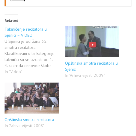
Related
Takmičenje recitatora u
Sjenici – VIDEO
U Sjenici je održana 35.
smotra recitatora.
Klasifikovani u tri kategorije,
takmičili su se uzrasti od 1. -
Opštinska smotra recitatora u
4. razreda osnovne škole,
Sjenici
zatim druga kategorija od 5. -
In "Video"
In "Arhiva vijesti 2009"
8. razreda osnovaca i
srednjoškolci. Predsednik
žirija bio je poznati sjenički
pesnik Velibor Veličković, koji
je imao samo reči hvale za
takmičare…
Opštinska smotra recitatora
In "Arhiva vijesti 2008"