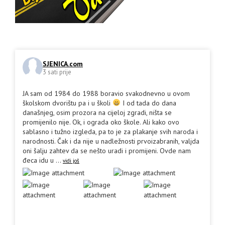
SJENICA.com
3 sati prije
JA sam od 1984 do 1988 boravio svakodnevno u ovom
školskom dvorištu pa i u školi
I od tada do dana
današnjeg, osim prozora na cijeloj zgradi, ništa se
promijenilo nije. Ok, i ograda oko škole. Ali kako ovo
sablasno i tužno izgleda, pa to je za plakanje svih naroda i
narodnosti. Čak i da nije u nadležnosti prvoizabranih, valjda
oni šalju zahtev da se nešto uradi i promijeni. Ovde nam
đeca idu u
...
vidi još