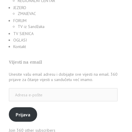
REGIONALNI CENTAR
JEZERO
ZMAJEVAC
FORUM
TV iz Sandžaka
TV SJENICA
OGLASI
Kontakt
Vijesti na email
Unesite vašu email adresu i dobijajte sve vijesti na email. 360
prijave za čitanje vijesti u sandučetu već imamo.
Adresa
e-
pošte
Prijava
Join 360 other subscribers