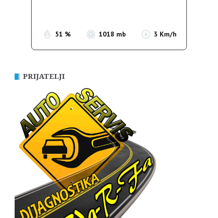
Sunrise:
05:39
Sunset:
19:51
51 %
1018 mb
3 Km/h
PRIJATELJI