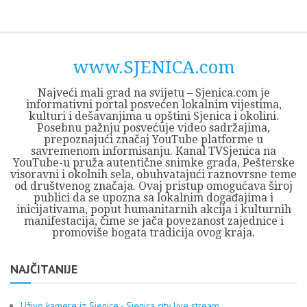
Skip
Opština
JEZERO
FORUM
Početna
Istorija
Privreda
Kultura
Geografija
O
REGIONALNI
ZMAJEVAC
TV
TV
OGLASI
Kontakt
to
Sjenica
Opštine
tvrđavi
CENTAR
iz
SJENICA
content
Sjenica
Sandžaka
www.SJENICA.com
Najveći mali grad na svijetu – Sjenica.com je
informativni portal posvećen lokalnim vijestima,
kulturi i dešavanjima u opštini Sjenica i okolini.
Posebnu pažnju posvećuje video sadržajima,
prepoznajući značaj YouTube platforme u
savremenom informisanju. Kanal TVSjenica na
YouTube-u pruža autentične snimke grada, Pešterske
visoravni i okolnih sela, obuhvatajući raznovrsne teme
od društvenog značaja. Ovaj pristup omogućava široj
publici da se upozna sa lokalnim događajima i
inicijativama, poput humanitarnih akcija i kulturnih
manifestacija, čime se jača povezanost zajednice i
promoviše bogata tradicija ovog kraja.
NAJČITANIJE
Uživo kamere iz Sjenice - Sjenica city live stream