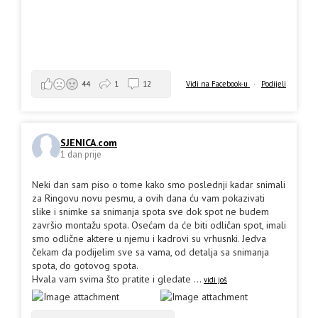
Vidi na Facebook-u
·
Podijeli
44
1
12
SJENICA.com
1 dan prije
Neki dan sam piso o tome kako smo poslednji kadar snimali
za Ringovu novu pesmu, a ovih dana ću vam pokazivati
slike i snimke sa snimanja spota sve dok spot ne budem
završio montažu spota. Osećam da će biti odličan spot, imali
smo odlične aktere u njemu i kadrovi su vrhusnki. Jedva
čekam da podijelim sve sa vama, od detalja sa snimanja
spota, do gotovog spota.
Hvala vam svima što pratite i gledate
...
vidi još