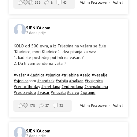
Vidi na Facebook-u
·
Podijeli
336
8
40
SJENICA.com
2 dana prije
KOLO od 500 evra, a iz Trijebina na vašaru se čuje
"Kladnice, mori Kladnice"... dva pitanja za vas:
1. kad ste poslednji put bili na vašaru?
2. Da li vam se ide na vašar?
.
#vašar
#kladnica
#sjenica
#trijebine
#selo
#veselje
#sjenica
com
#sandzak
#srbija
#balkan
#tvsjenica
#reeloftheday
#reeldana
#videodana
#snimakdana
#reelsvideo
#vasar
#muzika
#uzivo
#igranje
478
27
32
Vidi na Facebook-u
·
Podijeli
SJENICA.com
2 dana prije