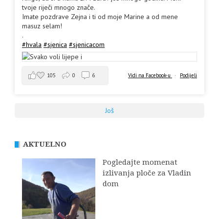
tvoje riječi mnogo znače.
Imate pozdrave Zejna i ti od moje Marine a od mene
masuz selam!
.
#hvala
#sjenica
#sjenicacom
105
0
6
Vidi na Facebook-u
·
Podijeli
Još
AKTUELNO
Pogledajte momenat
izlivanja ploče za Vladin
dom