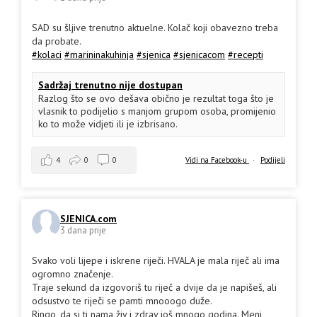
SAD su šljive trenutno aktuelne. Kolač koji obavezno treba
da probate.
#kolaci
#marininakuhinja
#sjenica
#sjenicacom
#recepti
Sadržaj trenutno nije dostupan
Razlog što se ovo dešava obično je rezultat toga što je
vlasnik to podijelio s manjom grupom osoba, promijenio
ko to može vidjeti ili je izbrisano.
4
0
0
Vidi na Facebook-u
·
Podijeli
SJENICA.com
3 dana prije
Svako voli lijepe i iskrene riječi. HVALA je mala riječ ali ima
ogromno značenje.
Traje sekund da izgovoriš tu riječ a dvije da je napišeš, ali
odsustvo te riječi se pamti mnooogo duže.
Ringo, da si ti nama živ i zdrav još mnogo godina. Meni