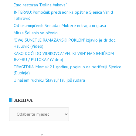
Etno restoran "Dolina Vukova"
INTERVJU: Pomoćnik predsednika opštine Sjenica Vahid
Tahirović
Od osumnjičenih Senada i Mubere ni traga ni glasa
Mirza Šoljanin se oženio
"OVAJ SUNET JE RAMAZANSKI POKLON" izjavio je dr doc.
Halilović (Video)
KAKO DOĆI DO VIDIKOVCA "VELIKI VRH" NA SJENIČKOM
JEZERU / PUTOKAZ (Video)
TRAGEDIJA: Momak 21 godinu, poginuo na periferiji Sjenice
(Dubinje)
U našem rudniku "Štavalj" fali još rudara
ARHIVA
ARHIVA