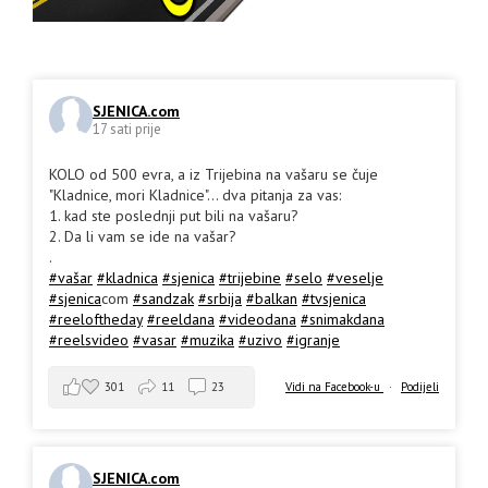
SJENICA.com
17 sati prije
KOLO od 500 evra, a iz Trijebina na vašaru se čuje
"Kladnice, mori Kladnice"... dva pitanja za vas:
1. kad ste poslednji put bili na vašaru?
2. Da li vam se ide na vašar?
.
#vašar
#kladnica
#sjenica
#trijebine
#selo
#veselje
#sjenica
com
#sandzak
#srbija
#balkan
#tvsjenica
#reeloftheday
#reeldana
#videodana
#snimakdana
#reelsvideo
#vasar
#muzika
#uzivo
#igranje
301
11
23
Vidi na Facebook-u
·
Podijeli
SJENICA.com