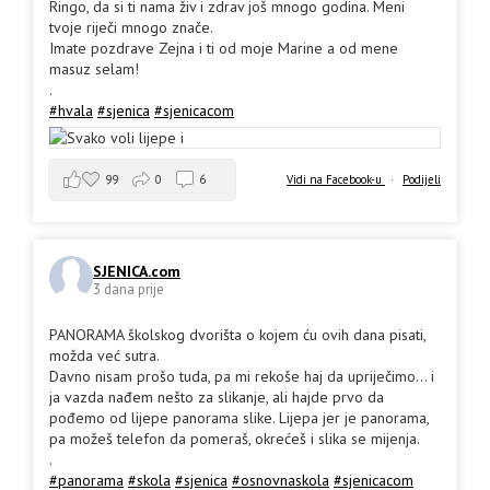
Ringo, da si ti nama živ i zdrav još mnogo godina. Meni
tvoje riječi mnogo znače.
Imate pozdrave Zejna i ti od moje Marine a od mene
masuz selam!
.
#hvala
#sjenica
#sjenicacom
99
0
6
Vidi na Facebook-u
·
Podijeli
SJENICA.com
3 dana prije
PANORAMA školskog dvorišta o kojem ću ovih dana pisati,
možda već sutra.
Davno nisam prošo tuda, pa mi rekoše haj da upriječimo... i
ja vazda nađem nešto za slikanje, ali hajde prvo da
pođemo od lijepe panorama slike. Lijepa jer je panorama,
pa možeš telefon da pomeraš, okrećeš i slika se mijenja.
.
#panorama
#skola
#sjenica
#osnovnaskola
#sjenicacom