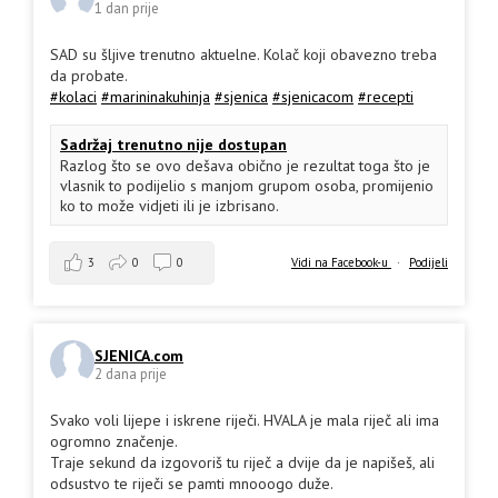
1 dan prije
SAD su šljive trenutno aktuelne. Kolač koji obavezno treba
da probate.
#kolaci
#marininakuhinja
#sjenica
#sjenicacom
#recepti
Sadržaj trenutno nije dostupan
Razlog što se ovo dešava obično je rezultat toga što je
vlasnik to podijelio s manjom grupom osoba, promijenio
ko to može vidjeti ili je izbrisano.
3
0
0
Vidi na Facebook-u
·
Podijeli
SJENICA.com
2 dana prije
Svako voli lijepe i iskrene riječi. HVALA je mala riječ ali ima
ogromno značenje.
Traje sekund da izgovoriš tu riječ a dvije da je napišeš, ali
odsustvo te riječi se pamti mnooogo duže.