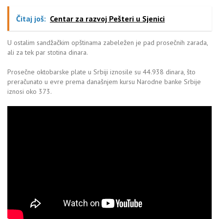
Čitaj još:
Centar za razvoj Pešteri u Sjenici
U ostalim sandžačkim opštinama zabeležen je pad prosečnih zarada,
ali za tek par stotina dinara.
Prosečne oktobarske plate u Srbiji iznosile su 44.938 dinara, što
preračunato u evre prema današnjem kursu Narodne banke Srbije
iznosi oko 373.