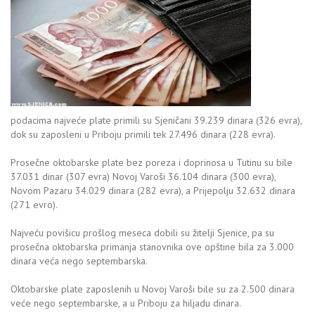
podacima najveće plate primili su Sjeničani 39.239 dinara (326 evra),
dok su zaposleni u Priboju primili tek 27.496 dinara (228 evra).
Prosečne oktobarske plate bez poreza i doprinosa u Tutinu su bile
37.031 dinar (307 evra) Novoj Varoši 36.104 dinara (300 evra),
Novom Pazaru 34.029 dinara (282 evra), a Prijepolju 32.632 dinara
(271 evro).
Najveću povišicu prošlog meseca dobili su žitelji Sjenice, pa su
prosečna oktobarska primanja stanovnika ove opštine bila za 3.000
dinara veća nego septembarska.
Oktobarske plate zaposlenih u Novoj Varoši bile su za 2.500 dinara
veće nego septembarske, a u Priboju za hiljadu dinara.