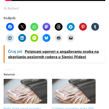
N. Kočović
Podijeli:
Čitaj još:
Potpisani ugovori o angažovanju osoba na
obavljanju poslovnih radova u Sjenici (Video)
Related
Naše plate iznad proseka
U Sjenici prosečna plata 300