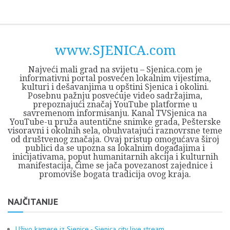
Skip
Opština
JEZERO
FORUM
Početna
Istorija
Privreda
Kultura
Geografija
O
REGIONALNI
ZMAJEVAC
TV
TV
OGLASI
Kontakt
to
Sjenica
Opštine
tvrđavi
CENTAR
iz
SJENICA
content
Sjenica
Sandžaka
www.SJENICA.com
Najveći mali grad na svijetu – Sjenica.com je
informativni portal posvećen lokalnim vijestima,
kulturi i dešavanjima u opštini Sjenica i okolini.
Posebnu pažnju posvećuje video sadržajima,
prepoznajući značaj YouTube platforme u
savremenom informisanju. Kanal TVSjenica na
YouTube-u pruža autentične snimke grada, Pešterske
visoravni i okolnih sela, obuhvatajući raznovrsne teme
od društvenog značaja. Ovaj pristup omogućava široj
publici da se upozna sa lokalnim događajima i
inicijativama, poput humanitarnih akcija i kulturnih
manifestacija, čime se jača povezanost zajednice i
promoviše bogata tradicija ovog kraja.
NAJČITANIJE
Uživo kamere iz Sjenice - Sjenica city live stream