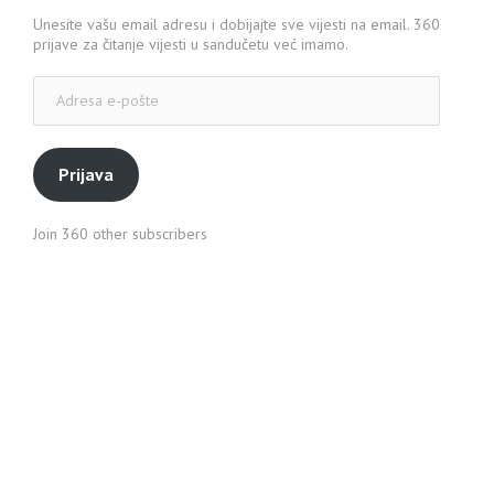
Unesite vašu email adresu i dobijajte sve vijesti na email. 360
prijave za čitanje vijesti u sandučetu već imamo.
Adresa
e-
pošte
Prijava
Join 360 other subscribers