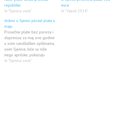
republike
eura
In "Sjenica vesti"
In "Vijesti 2014"
Jedino u Sjenici porast plata u
maju
Prosečne plate bez poreza i
doprinosa za maj ove godine
u svim sandžačkim opštinama,
osim Sjenice, bile su niže
nego aprilske, pokazuju
podaci Republičkog zavoda
In "Sjenica vesti"
za statistiku. Prema ovim
podacima, u koje je radio Sto
plus imao uvid, najveće plate
primili su Sjeničaci 37.510
dinara (324 evra) i Tutinci
37.462…