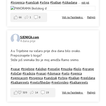
#tvsjenica
#sandzak
#srbija
#balkan
#slikadana
...
vidi još
66
1
0
Vidi na Facebook-u
·
Podijeli
SJENICA.com
4 dana prije
A u Trijebine na vašaru prije dva dana bilo ovako.
Prepoznajete li koga?
Stiže još snimaka što je moj amidža Ramo snimo.
.
#vasar
#trijebine
#alidjun
#veselje
#muzika
#kolo
#igranje
#običaji
#tradicija
#vasari
#domace
#selo
#sjenica
#sjenicacom
#tvsjenica
#sandzak
#srbija
#balkan
#reeldana
#balkanreels
#reeloftheday
#reelsvideo
#balkanreels
509
14
19
Vidi na Facebook-u
·
Podijeli