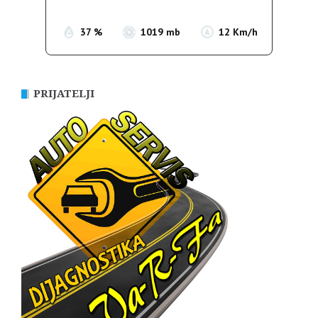
37 %
1019 mb
12 Km/h
PRIJATELJI