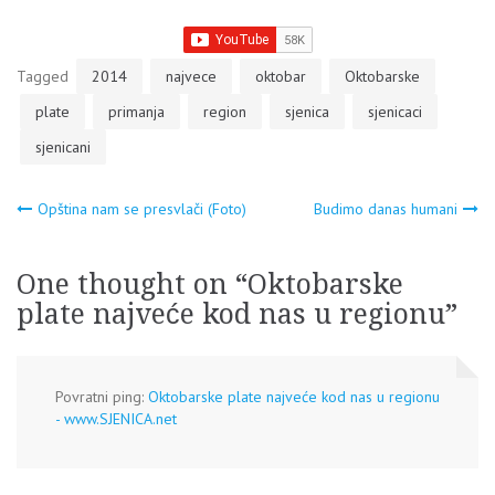
Tagged
2014
najvece
oktobar
Oktobarske
plate
primanja
region
sjenica
sjenicaci
sjenicani
Navigacija
Opština nam se presvlači (Foto)
Budimo danas humani
članaka
One thought on “
Oktobarske
plate najveće kod nas u regionu
”
Povratni ping:
Oktobarske plate najveće kod nas u regionu
- www.SJENICA.net