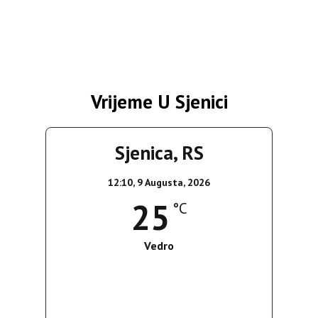
Vrijeme U Sjenici
Sjenica, RS
12:10,
9 Augusta, 2026
25
°C
Vedro
Wind Gust:
9 Km/h
Clouds:
0%
Sunrise:
05:38
Sunset:
19:52