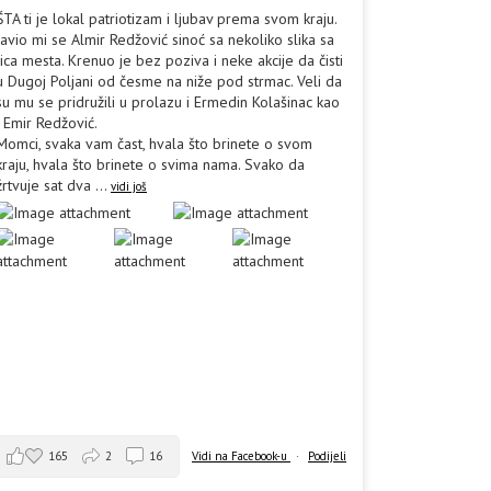
ŠTA ti je lokal patriotizam i ljubav prema svom kraju.
Javio mi se Almir Redžović sinoć sa nekoliko slika sa
lica mesta. Krenuo je bez poziva i neke akcije da čisti
u Dugoj Poljani od česme na niže pod strmac. Veli da
su mu se pridružili u prolazu i Ermedin Kolašinac kao
i Emir Redžović.
Momci, svaka vam čast, hvala što brinete o svom
kraju, hvala što brinete o svima nama. Svako da
žrtvuje sat dva
...
vidi još
165
2
16
Vidi na Facebook-u
·
Podijeli