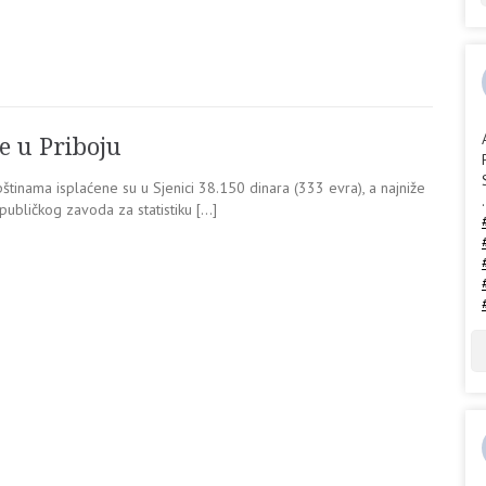
e u Priboju
inama isplaćene su u Sjenici 38.150 dinara (333 evra), a najniže
.
publičkog zavoda za statistiku […]