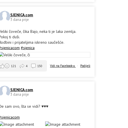
SJENICA.com
3 dana prije
Veliki čoveče, čika Bajo, neka ti je laka zemlja.
Pokoj ti duši.
Rodbini i prijateljima iskreno saučešće.
#sjenicacom
#sjenica
Vidi na Facebook-u
·
Podijeli
121
4
150
SJENICA.com
3 dana prije
Đe sam ovo, šta se vidi? ♥️♥️♥️
#sjenicacom