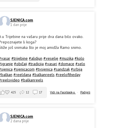
SJENICA.com
1 dan prije
A u Trijebine na vašaru prije dva dana bilo ovako.
Prepoznajete li koga?
Stiže još snimaka što je moj amidža Ramo snimo.
#vasar
#trijebine
#alidjun
#veselje
#muzika
#kolo
#igranje
#običaji
#tradicija
#vasari
#domace
#selo
#sjenica
#sjenicacom
#tvsjenica
#sandzak
#srbija
#balkan
#reeldana
#balkanreels
#reeloftheday
#reelsvideo
#balkanreels
425
12
17
Vidi na Facebook-u
·
Podijeli
SJENICA.com
2 dana prije