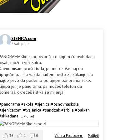
SJENICA.com
7 sati prije
PANORAMA školskog dvorišta o kojem ću ovih dana
pisati, možda već sutra.
Davno nisam prošo tuda, pa mi rekoše haj da
upriječimo... i ja vazda nađem nešto za slikanje, ali
hajde prvo da pođemo od lijepe panorama slike.
Lijepa jer je panorama, pa možeš telefon da
pomeraš, okrećeš i slika se mijenja.
#panorama
#skola
#sjenica
#osnovnaskola
#sjenicacom
#tvsjenica
#sandzak
#srbija
#balkan
#slikadana
...
vidi još
36
1
0
Vidi na Facebook-u
·
Podijeli