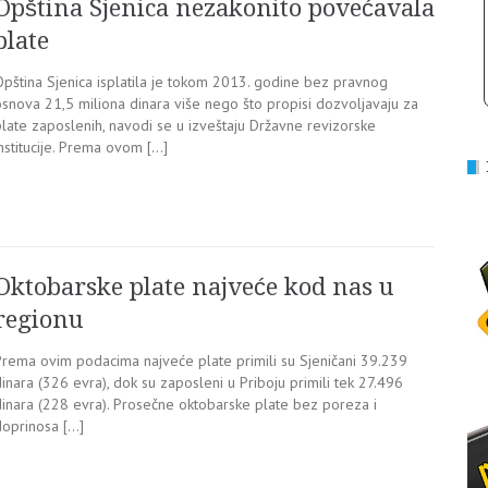
Opština Sjenica nezakonito povećavala
plate
Opština Sjenica isplatila je tokom 2013. godine bez pravnog
osnova 21,5 miliona dinara više nego što propisi dozvoljavaju za
plate zaposlenih, navodi se u izveštaju Državne revizorske
nstitucije. Prema ovom […]
Oktobarske plate najveće kod nas u
regionu
Prema ovim podacima najveće plate primili su Sjeničani 39.239
inara (326 evra), dok su zaposleni u Priboju primili tek 27.496
dinara (228 evra). Prosečne oktobarske plate bez poreza i
doprinosa […]