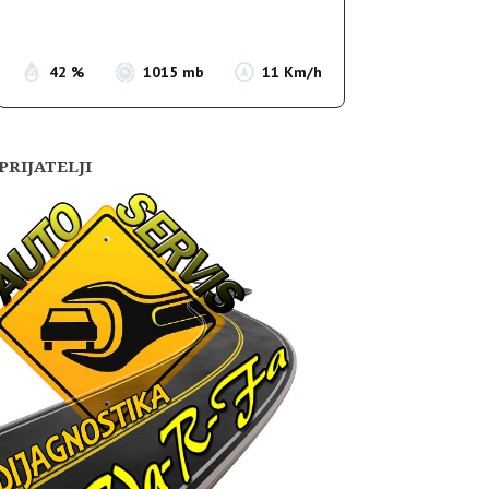
Sunset:
19:56
42 %
1015 mb
11 Km/h
PRIJATELJI