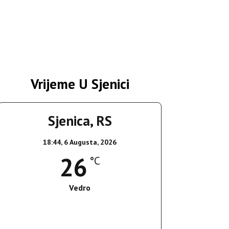
Vrijeme U Sjenici
Sjenica, RS
18:44,
6 Augusta, 2026
26
°C
Vedro
Wind Gust:
12 Km/h
Clouds:
5%
Sunrise:
05:35