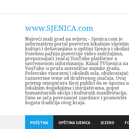
Skip
to
content
www.SJENICA.com
Najveći mali grad na svijetu – Sjenica.com je
informativni portal posvećen lokalnim vijestim
kulturi i dešavanjima u opštini Sjenica i okolini
Posebnu pažnju posvećuje video sadržajima,
prepoznajući značaj YouTube platforme u
savremenom informisanju. Kanal TVSjenica na
YouTube-u pruža autentične snimke grada,
Pešterske visoravni i okolnih sela, obuhvatajuć
raznovrsne teme od društvenog značaja. Ovaj
pristup omogućava široj publici da se upozna s
lokalnim događajima i inicijativama, poput
humanitarnih akcija i kulturnih manifestacija,
čime se jača povezanost zajednice i promoviše
bogata tradicija ovog kraja.
POČETNA
OPŠTINA SJENICA
JEZERO
F