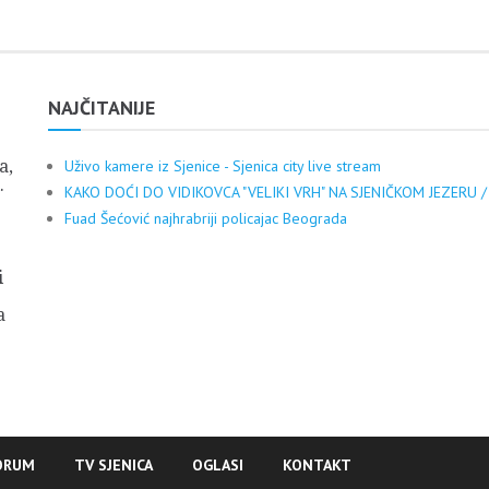
NAJČITANIJE
a,
Uživo kamere iz Sjenice - Sjenica city live stream
.
KAKO DOĆI DO VIDIKOVCA "VELIKI VRH" NA SJENIČKOM JEZERU /
Fuad Šećović najhrabriji policajac Beograda
i
a
ORUM
TV SJENICA
OGLASI
KONTAKT