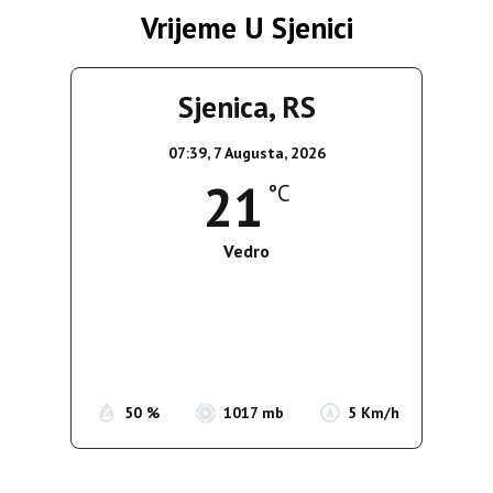
Vrijeme U Sjenici
Sjenica, RS
07:39,
7 Augusta, 2026
21
°C
Vedro
Wind Gust:
5 Km/h
Clouds:
8%
Sunrise:
05:36
Sunset:
19:55
50 %
1017 mb
5 Km/h