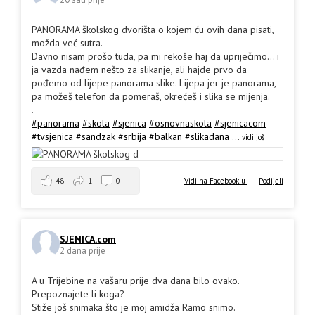
PANORAMA školskog dvorišta o kojem ću ovih dana pisati,
možda već sutra.
Davno nisam prošo tuda, pa mi rekoše haj da upriječimo... i
ja vazda nađem nešto za slikanje, ali hajde prvo da
pođemo od lijepe panorama slike. Lijepa jer je panorama,
pa možeš telefon da pomeraš, okrećeš i slika se mijenja.
.
#panorama
#skola
#sjenica
#osnovnaskola
#sjenicacom
#tvsjenica
#sandzak
#srbija
#balkan
#slikadana
...
vidi još
48
1
0
Vidi na Facebook-u
·
Podijeli
SJENICA.com
2 dana prije
A u Trijebine na vašaru prije dva dana bilo ovako.
Prepoznajete li koga?
Stiže još snimaka što je moj amidža Ramo snimo.