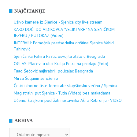
NAJČITANIJE
Uživo kamere iz Sjenice - Sjenica city live stream
KAKO DOĆI DO VIDIKOVCA "VELIKI VRH" NA SJENIČKOM
JEZERU / PUTOKAZ (Video)
INTERVJU: Pomoćnik predsednika opštine Sjenica Vahid
Tahirović
Sjeničanka Fahira Fazlić osvojila zlato u Beogradu
OGLAS: Placevi u ulici Kralja Petra na prodaju (Foto)
Fuad Šećović najhrabriji policajac Beograda
Mirza Šoljanin se oženio
Četiri izborne liste formirale skupštinsku većinu / Sjenica
Magistralni put Sjenica - Tutin (Video) bez makadama
Učenici štrajkom podržali nastavnika Ašira Rebronju - VIDEO
ARHIVA
ARHIVA