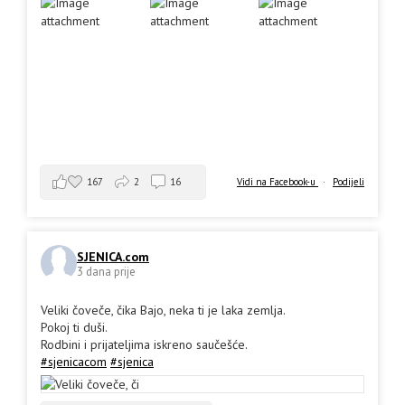
167
2
16
Vidi na Facebook-u
·
Podijeli
SJENICA.com
3 dana prije
Veliki čoveče, čika Bajo, neka ti je laka zemlja.
Pokoj ti duši.
Rodbini i prijateljima iskreno saučešće.
#sjenicacom
#sjenica