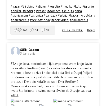
.
#vasar
#trijebine
#alidjun
#veselje
#muzika
#kolo
#igranje
#običaji
#tradicija
#vasari
#domace
#selo
#sjenica
#sjenicacom
#tvsjenica
#sandzak
#srbija
#balkan
#reeldana
#balkanreels
#reeloftheday
#reelsvideo
#balkanreels
462
14
18
Vidi na Facebook-u
·
Podijeli
SJENICA.com
3 dana prije
ŠTA ti je lokal patriotizam i ljubav prema svom kraju. Javio
mi se Almir Redžović sinoć sa nekoliko slika sa lica mesta.
Krenuo je bez poziva i neke akcije da čisti u Dugoj Poljani
od česme na niže pod strmac. Veli da su mu se pridružili u
prolazu i Ermedin Kolašinac kao i Emir Redžović.
Momci, svaka vam čast, hvala što brinete o svom kraju,
hvala što brinete o svima nama. Svako da žrtvuje sat dva
...
vidi još