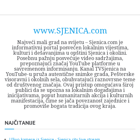
Skip
Opština
JEZERO
FORUM
Početna
Istorija
Privreda
Kultura
Geografija
O
REGIONALNI
ZMAJEVAC
TV
TV
OGLASI
Kontakt
to
Sjenica
Opštine
tvrđavi
CENTAR
iz
SJENICA
content
Sjenica
Sandžaka
www.SJENICA.com
Najveći mali grad na svijetu – Sjenica.com je
informativni portal posvećen lokalnim vijestima,
kulturi i dešavanjima u opštini Sjenica i okolini.
Posebnu pažnju posvećuje video sadržajima,
prepoznajući značaj YouTube platforme u
savremenom informisanju. Kanal TVSjenica na
YouTube-u pruža autentične snimke grada, Pešterske
visoravni i okolnih sela, obuhvatajući raznovrsne teme
od društvenog značaja. Ovaj pristup omogućava široj
publici da se upozna sa lokalnim događajima i
inicijativama, poput humanitarnih akcija i kulturnih
manifestacija, čime se jača povezanost zajednice i
promoviše bogata tradicija ovog kraja.
NAJČITANIJE
Uživo kamere iz Sjenice - Sjenica city live stream