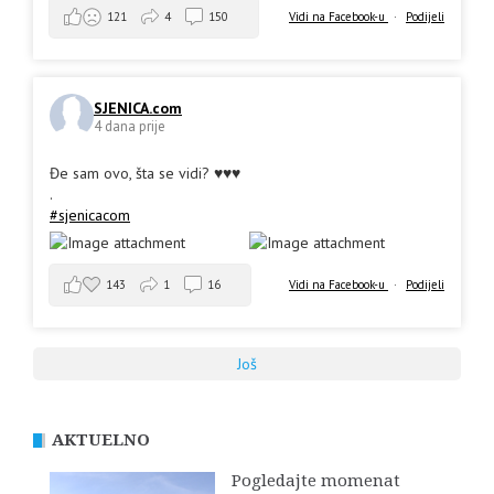
Vidi na Facebook-u
·
Podijeli
121
4
150
SJENICA.com
4 dana prije
Đe sam ovo, šta se vidi? ♥️♥️♥️
.
#sjenicacom
143
1
16
Vidi na Facebook-u
·
Podijeli
Još
AKTUELNO
Pogledajte momenat