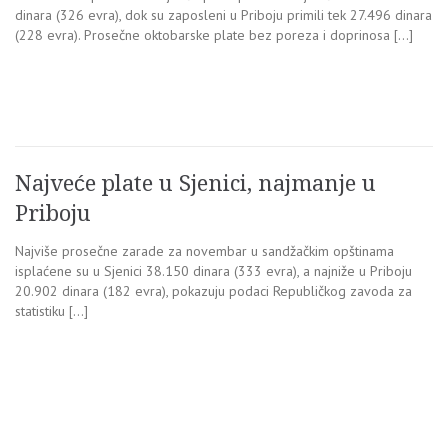
dinara (326 evra), dok su zaposleni u Priboju primili tek 27.496 dinara
(228 evra). Prosečne oktobarske plate bez poreza i doprinosa […]
Najveće plate u Sjenici, najmanje u
Priboju
Najviše prosečne zarade za novembar u sandžačkim opštinama
isplaćene su u Sjenici 38.150 dinara (333 evra), a najniže u Priboju
20.902 dinara (182 evra), pokazuju podaci Republičkog zavoda za
statistiku […]