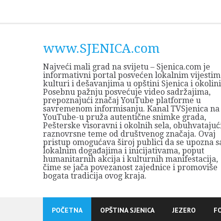
Skip
to
content
www.SJENICA.com
Najveći mali grad na svijetu – Sjenica.com je
informativni portal posvećen lokalnim vijestim
kulturi i dešavanjima u opštini Sjenica i okolini
Posebnu pažnju posvećuje video sadržajima,
prepoznajući značaj YouTube platforme u
savremenom informisanju. Kanal TVSjenica na
YouTube-u pruža autentične snimke grada,
Pešterske visoravni i okolnih sela, obuhvatajuć
raznovrsne teme od društvenog značaja. Ovaj
pristup omogućava široj publici da se upozna s
lokalnim događajima i inicijativama, poput
humanitarnih akcija i kulturnih manifestacija,
čime se jača povezanost zajednice i promoviše
bogata tradicija ovog kraja.
POČETNA
OPŠTINA SJENICA
JEZERO
F