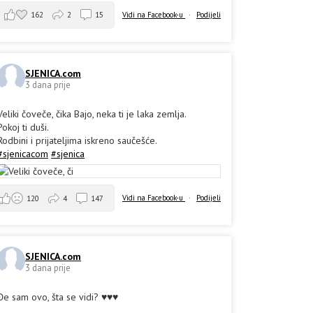
162
2
15
Vidi na Facebook-u
·
Podijeli
SJENICA.com
3 dana prije
Veliki čoveče, čika Bajo, neka ti je laka zemlja.
Pokoj ti duši.
Rodbini i prijateljima iskreno saučešće.
#sjenicacom
#sjenica
Vidi na Facebook-u
·
Podijeli
120
4
147
SJENICA.com
3 dana prije
Đe sam ovo, šta se vidi? ♥️♥️♥️