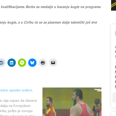
 u kvalifikacijama. Borba za medalje u bacanju kugle na programu
anju kugle, a u Cirihu će se za plasman dalje takmičiti još dve
.
rećno ispustio srebro,
ac nije uspeo da donese
edalju na Evropskom
rihu, pošto je osvojio
finalu u bacanju kugle.