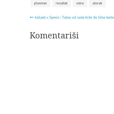
plasman
rezultat
sutra
utorak
Navigacija
Azilanti u Sjenici i Tutinu od sada brže do lične karte
članaka
Komentariši