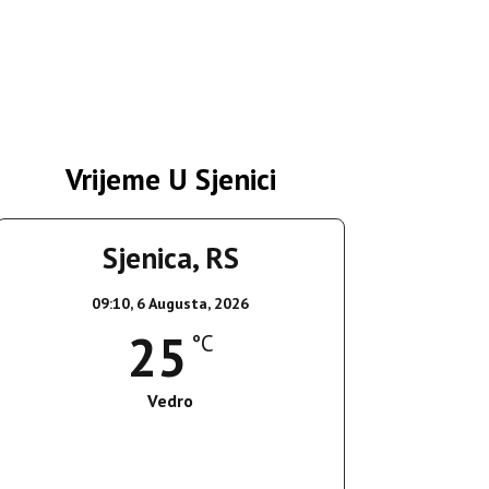
Vrijeme U Sjenici
Sjenica, RS
09:10,
6 Augusta, 2026
25
°C
Vedro
Wind Gust:
11 Km/h
Clouds:
0%
Sunrise:
05:35