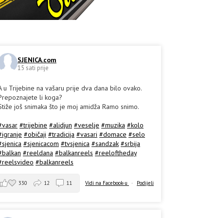
SJENICA.com
15 sati prije
A u Trijebine na vašaru prije dva dana bilo ovako.
Prepoznajete li koga?
Stiže još snimaka što je moj amidža Ramo snimo.
#vasar
#trijebine
#alidjun
#veselje
#muzika
#kolo
#igranje
#običaji
#tradicija
#vasari
#domace
#selo
#sjenica
#sjenicacom
#tvsjenica
#sandzak
#srbija
#balkan
#reeldana
#balkanreels
#reeloftheday
#reelsvideo
#balkanreels
330
12
11
Vidi na Facebook-u
·
Podijeli