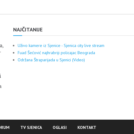
NAJČITANIJE
a,
Uživo kamere iz Sjenice - Sjenica city live stream
.
Fuad Šećović najhrabriji policajac Beograda
Održana Štraparijada u Sjenici (Video)
i
a
ORUM
TV SJENICA
OGLASI
KONTAKT