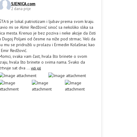
SJENICA.com
2 dana prije
ŠTA ti je lokal patriotizam i ljubav prema svom kraju.
Javio mi se Almir Redžović sinoć sa nekoliko slika sa
lica mesta. Krenuo je bez poziva i neke akcije da čisti
u Dugoj Poljani od česme na niže pod strmac. Veli da
su mu se pridružili u prolazu i Ermedin Kolašinac kao
i Emir Redžović.
Momci, svaka vam čast, hvala što brinete o svom
kraju, hvala što brinete o svima nama. Svako da
žrtvuje sat dva
...
vidi još