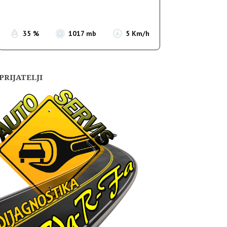
Sunset:
19:56
35 %
1017 mb
5 Km/h
PRIJATELJI