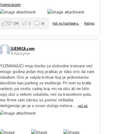
#sjenicacom
138
1
16
Vidi na Facebook-u
·
Podijeli
SJENICA.com
4 dana prije
POZNAVAJUĆI moju borbu za slobodne trotoare već
mnogo godina jedan moj pratilac je sliko ovo da vam
pokažem. Ovo je valjda trotoar koji je jednostavno
iskorišćen kao parking za mušterije. Pri tom su kratki
parkinzi, pa vozilu zadnji kraj viri na ulici ali ne bilo
kojoj ulici u nekom sokačetu, već na tranzitnom putu.
Ime firme sam izbriso uz pomoć veštačke
inteligencije jer je u ovom slučaju ireleva
...
vidi još