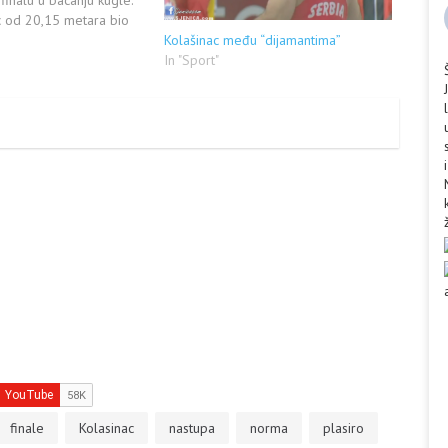
c od 20,15 metara bio
lasman u finale, gde su
Kolašinac među “dijamantima”
a bili Jan Marsel, Stipe
In "Sport"
dar Lesnoj, Karlos
id…
finale
Kolasinac
nastupa
norma
plasiro