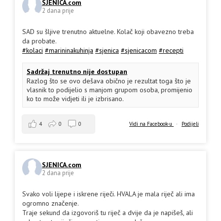
SJENICA.com
2 dana prije
SAD su šljive trenutno aktuelne. Kolač koji obavezno treba
da probate.
#kolaci
#marininakuhinja
#sjenica
#sjenicacom
#recepti
Sadržaj trenutno nije dostupan
Razlog što se ovo dešava obično je rezultat toga što je
vlasnik to podijelio s manjom grupom osoba, promijenio
ko to može vidjeti ili je izbrisano.
4
0
0
Vidi na Facebook-u
·
Podijeli
SJENICA.com
2 dana prije
Svako voli lijepe i iskrene riječi. HVALA je mala riječ ali ima
ogromno značenje.
Traje sekund da izgovoriš tu riječ a dvije da je napišeš, ali