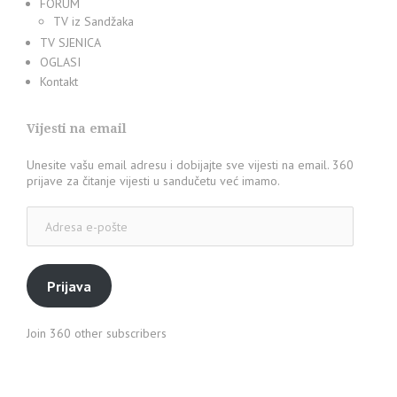
FORUM
TV iz Sandžaka
TV SJENICA
OGLASI
Kontakt
Vijesti na email
Unesite vašu email adresu i dobijajte sve vijesti na email. 360
prijave za čitanje vijesti u sandučetu već imamo.
Adresa
e-
pošte
Prijava
Join 360 other subscribers