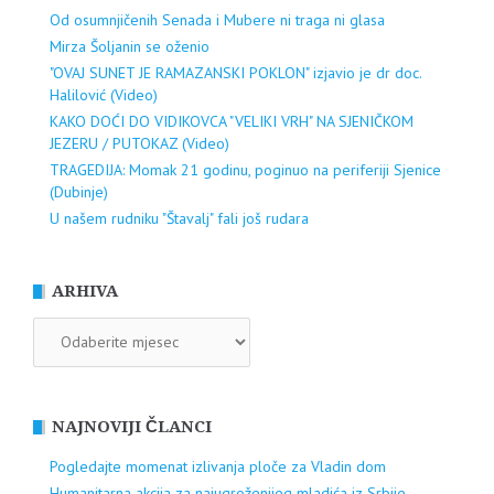
Od osumnjičenih Senada i Mubere ni traga ni glasa
Mirza Šoljanin se oženio
"OVAJ SUNET JE RAMAZANSKI POKLON" izjavio je dr doc.
Halilović (Video)
KAKO DOĆI DO VIDIKOVCA "VELIKI VRH" NA SJENIČKOM
JEZERU / PUTOKAZ (Video)
TRAGEDIJA: Momak 21 godinu, poginuo na periferiji Sjenice
(Dubinje)
U našem rudniku "Štavalj" fali još rudara
ARHIVA
ARHIVA
NAJNOVIJI ČLANCI
Pogledajte momenat izlivanja ploče za Vladin dom
Humanitarna akcija za najugroženijeg mladića iz Srbije