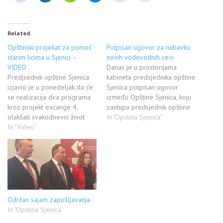
Related
Opštinski projekat za pomoć
Potpisan ugovor za nabavku
starim licima u Sjenici –
novih vodovodnih cevi
VIDEO
Danas je u prostorijama
Predjsednik opštine Sjenica
kabineta predsjednika opštine
izjavio je u ponedeljak da će
Sjenica potpisan ugovor
se realizacija dva programa
između Opštine Sjenica, koju
kroz projekt excange 4,
zastupa predsjednik opštine
olakšati svakodnevni život
Hazbo Mujović i ponuđača
In "Opstina Sjenica"
starih i iznemogli lica u ovoj
In "Video"
vodovodnih cijevi, preduzeća
opštini. Mujović je ovom
Ekocom iz Beograda. Ovo
prilikom objasnio da je
preduzeće je ponudilo
zadatak radnih grupa na
najpovoljnije uslove, a
ovom projketu da
vrijednost ugovora je oko
impelentiraju dva projekta za
100.000 evra. Nove
koje je opština Sjenica
vodovoodne cijevi će biti
dobila…
zamjena postojećim
Održan sajam zapošljavanja
dotrajalim i opasnim…
In "Opstina Sjenica"