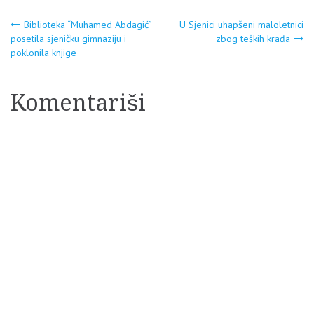
Navigacija
Biblioteka “Muhamed Abdagić”
U Sjenici uhapšeni maloletnici
posetila sjeničku gimnaziju i
zbog teških krađa
poklonila knjige
članaka
Komentariši