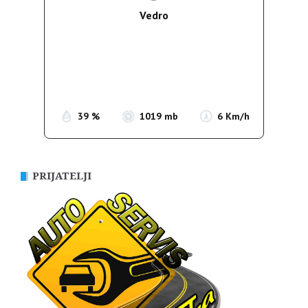
Vedro
Wind Gust:
7 Km/h
Clouds:
0%
Sunrise:
05:39
Sunset:
19:51
39 %
1019 mb
6 Km/h
PRIJATELJI