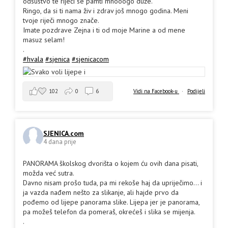
odsustvo te riječi se pamti mnooogo duže.
Ringo, da si ti nama živ i zdrav još mnogo godina. Meni
tvoje riječi mnogo znače.
Imate pozdrave Zejna i ti od moje Marine a od mene
masuz selam!
.
#hvala
#sjenica
#sjenicacom
102
0
6
Vidi na Facebook-u
·
Podijeli
SJENICA.com
4 dana prije
PANORAMA školskog dvorišta o kojem ću ovih dana pisati,
možda već sutra.
Davno nisam prošo tuda, pa mi rekoše haj da upriječimo... i
ja vazda nađem nešto za slikanje, ali hajde prvo da
pođemo od lijepe panorama slike. Lijepa jer je panorama,
pa možeš telefon da pomeraš, okrećeš i slika se mijenja.
.