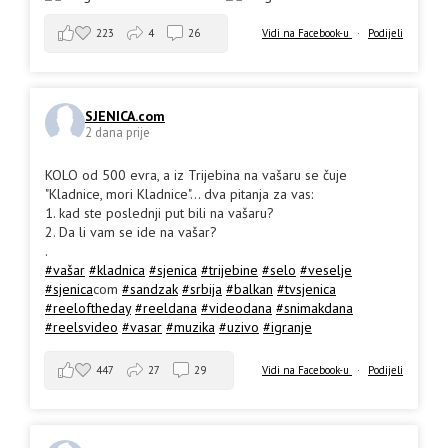
223
4
26
Vidi na Facebook-u
·
Podijeli
SJENICA.com
2 dana prije
KOLO od 500 evra, a iz Trijebina na vašaru se čuje
"Kladnice, mori Kladnice"... dva pitanja za vas:
1. kad ste poslednji put bili na vašaru?
2. Da li vam se ide na vašar?
.
#vašar
#kladnica
#sjenica
#trijebine
#selo
#veselje
#sjenica
com
#sandzak
#srbija
#balkan
#tvsjenica
#reeloftheday
#reeldana
#videodana
#snimakdana
#reelsvideo
#vasar
#muzika
#uzivo
#igranje
447
27
29
Vidi na Facebook-u
·
Podijeli