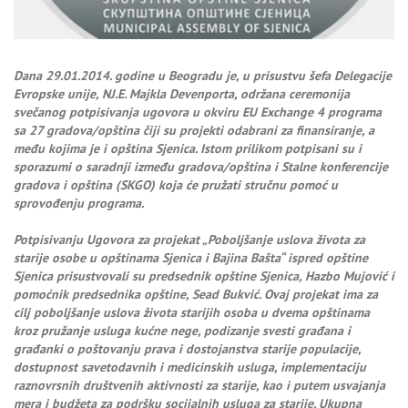
Dana 29.01.2014. godine u Beogradu je, u prisustvu šefa Delegacije
Evropske unije, NJ.E. Majkla Devenporta, održana ceremonija
svečanog potpisivanja ugovora u okviru EU Exchange 4 programa
sa 27 gradova/opština čiji su projekti odabrani za finansiranje, a
među kojima je i opština Sjenica. Istom prilikom potpisani su i
sporazumi o saradnji između gradova/opština i Stalne konferencije
gradova i opština (SKGO) koja će pružati stručnu pomoć u
sprovođenju programa.
Potpisivanju Ugovora za projekat „Poboljšanje uslova života za
starije osobe u opštinama Sjenica i Bajina Bašta“ ispred opštine
Sjenica prisustvovali su predsednik opštine Sjenica, Hazbo Mujović i
pomoćnik predsednika opštine, Sead Bukvić. Ovaj projekat ima za
cilj poboljšanje uslova života starijih osoba u dvema opštinama
kroz pružanje usluga kućne nege, podizanje svesti građana i
građanki o poštovanju prava i dostojanstva starije populacije,
dostupnost savetodavnih i medicinskih usluga, implementaciju
raznovrsnih društvenih aktivnosti za starije, kao i putem usvajanja
mera i budžeta za podršku socijalnih usluga za starije. Ukupna