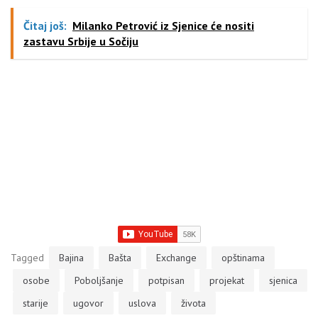
Čitaj još:
Milanko Petrović iz Sjenice će nositi
zastavu Srbije u Sočiju
Tagged
Bajina
Bašta
Exchange
opštinama
osobe
Poboljšanje
potpisan
projekat
sjenica
starije
ugovor
uslova
života