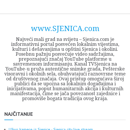
Skip
Opština
JEZERO
FORUM
Početna
Istorija
Privreda
Kultura
Geografija
O
REGIONALNI
ZMAJEVAC
TV
TV
OGLASI
Kontakt
to
Sjenica
Opštine
tvrđavi
CENTAR
iz
SJENICA
content
Sjenica
Sandžaka
www.SJENICA.com
Najveći mali grad na svijetu – Sjenica.com je
informativni portal posvećen lokalnim vijestima,
kulturi i dešavanjima u opštini Sjenica i okolini.
Posebnu pažnju posvećuje video sadržajima,
prepoznajući značaj YouTube platforme u
savremenom informisanju. Kanal TVSjenica na
YouTube-u pruža autentične snimke grada, Pešterske
visoravni i okolnih sela, obuhvatajući raznovrsne teme
od društvenog značaja. Ovaj pristup omogućava široj
publici da se upozna sa lokalnim događajima i
inicijativama, poput humanitarnih akcija i kulturnih
manifestacija, čime se jača povezanost zajednice i
promoviše bogata tradicija ovog kraja.
NAJČITANIJE
Uživo kamere iz Sjenice - Sjenica city live stream