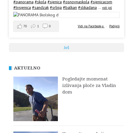
#panorama
#skola
#sjenica
#osnovnaskola
#sjenicacom
#tvsjenica
#sandzak
#srbija
#balkan
#slikadana
...
vidi još
70
1
0
Vidi na Facebook-u
·
Podijeli
Još
AKTUELNO
Pogledajte momenat
izlivanja ploče za Vladin
dom