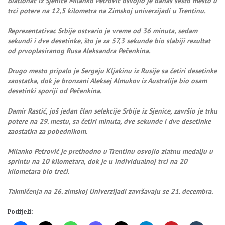
Biatlonac iz Sjenice Milanko Petrović osvojio je danas šesto mesto u
trci potere na 12,5 kilometra na Zimskoj univerzijadi u Trentinu.
Reprezentativac Srbije ostvario je vreme od 36 minuta, sedam
sekundi i dve desetinke, što je za 57,3 sekunde bio slabiji rezultat
od prvoplasiranog Rusa Aleksandra Pečenkina.
Drugo mesto pripalo je Sergeju Kljakinu iz Rusije sa četiri desetinke
zaostatka, dok je bronzani Aleksej Almukov iz Australije bio osam
desetinki sporiji od Pečenkina.
Damir Rastić, još jedan član selekcije Srbije iz Sjenice, završio je trku
potere na 29. mestu, sa četiri minuta, dve sekunde i dve desetinke
zaostatka za pobednikom.
Milanko Petrović je prethodno u Trentinu osvojio zlatnu medalju u
sprintu na 10 kilometara, dok je u individualnoj trci na 20
kilometara bio treći.
Takmičenja na 26. zimskoj Univerzijadi završavaju se 21. decembra.
Podijeli: