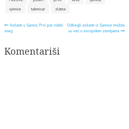
sjenice
takmicar
zlatna
Navigacija
Azilanti u Sjenici: Prvi put videli
Odbegli azilanti iz Sjenice možda
sneg
su već u evropskim zemljama
članaka
Komentariši