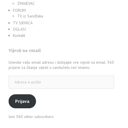
ZMAJEVAC
FORUM
TV iz Sandžaka
TV SJENICA
OGLASI
Kontakt
Vijesti na email
Unesite vašu email adresu i dobijajte sve vijesti na email. 360
prijave za čitanje vijesti u sandučetu već imamo.
Adresa
e-
pošte
Prijava
Join 360 other subscribers