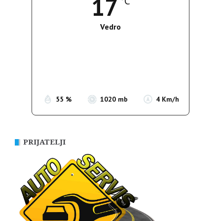
17
°C
Vedro
Wind Gust:
3 Km/h
Clouds:
0%
Sunrise:
05:39
Sunset:
19:51
55 %
1020 mb
4 Km/h
PRIJATELJI