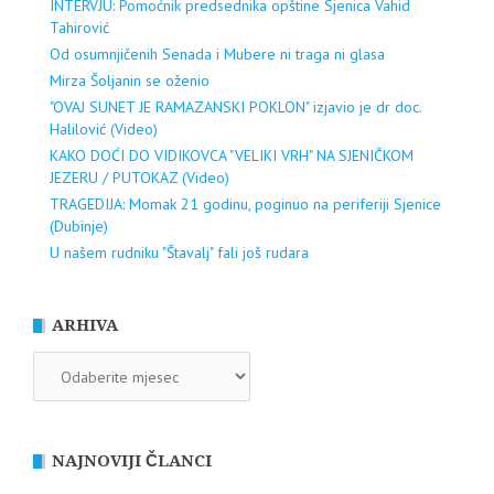
INTERVJU: Pomoćnik predsednika opštine Sjenica Vahid
Tahirović
Od osumnjičenih Senada i Mubere ni traga ni glasa
Mirza Šoljanin se oženio
"OVAJ SUNET JE RAMAZANSKI POKLON" izjavio je dr doc.
Halilović (Video)
KAKO DOĆI DO VIDIKOVCA "VELIKI VRH" NA SJENIČKOM
JEZERU / PUTOKAZ (Video)
TRAGEDIJA: Momak 21 godinu, poginuo na periferiji Sjenice
(Dubinje)
U našem rudniku "Štavalj" fali još rudara
ARHIVA
ARHIVA
NAJNOVIJI ČLANCI