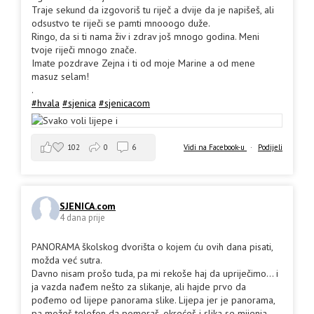
Traje sekund da izgovoriš tu riječ a dvije da je napišeš, ali
odsustvo te riječi se pamti mnooogo duže.
Ringo, da si ti nama živ i zdrav još mnogo godina. Meni
tvoje riječi mnogo znače.
Imate pozdrave Zejna i ti od moje Marine a od mene
masuz selam!
.
#hvala
#sjenica
#sjenicacom
102
0
6
Vidi na Facebook-u
·
Podijeli
SJENICA.com
4 dana prije
PANORAMA školskog dvorišta o kojem ću ovih dana pisati,
možda već sutra.
Davno nisam prošo tuda, pa mi rekoše haj da upriječimo... i
ja vazda nađem nešto za slikanje, ali hajde prvo da
pođemo od lijepe panorama slike. Lijepa jer je panorama,
pa možeš telefon da pomeraš, okrećeš i slika se mijenja.