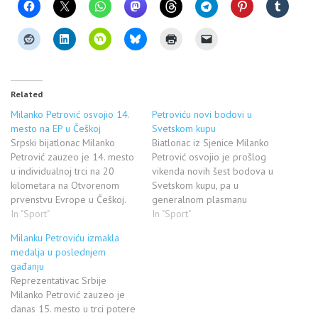
Related
Milanko Petrović osvojio 14.
Petroviću novi bodovi u
mesto na EP u Češkoj
Svetskom kupu
Srpski bijatlonac Milanko
Biatlonac iz Sjenice Milanko
Petrović zauzeo je 14. mesto
Petrović osvojio je prošlog
u individualnoj trci na 20
vikenda novih šest bodova u
kilometara na Otvorenom
Svetskom kupu, pa u
prvenstvu Evrope u Češkoj.
generalnom plasmanu
On je stazu u Novem Mestu
In "Sport"
trenutno zauzima 65. mesto
In "Sport"
prešao za 55 minuta, 56 i dve
sa 16 bodova. On je u
Milanku Petroviću izmakla
desetinke, a zbog pet
nemačkom Ruhpoldingu
medalja u poslednjem
promašaja propustio je borbu
zauzeo 35. mesto u
gađanju
za medalja. Pobedio je
individualnoj trci na 20
Reprezentativac Srbije
Andrejs Rastorgujevs iz
kilometara vremenom od 52
Milanko Petrović zauzeo je
Letonije rezultatom…
minuta, 10 sekundi i pet
danas 15. mesto u trci potere
desetinki (tri…