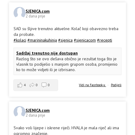
SJENICA.com
2 dana prije
SAD su šljive trenutno aktuelne. Kolač koji obavezno treba
da probate.
#kolaci
#marininakuhinja
#sjenica
#sjenicacom
#recepti
Sadržaj trenutno nije dostupan
Razlog što se ovo dešava obično je rezultat toga što je
vlasnik to podijelio s manjom grupom osoba, promijenio
ko to može vidjeti ili je izbrisano.
4
0
0
Vidi na Facebook-u
·
Podijeli
SJENICA.com
2 dana prije
Svako voli lijepe i iskrene riječi. HVALA je mala riječ ali ima
ogromno značenje.