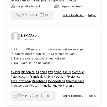
Hvala vam svima što pratite i gledate
...
vidi još
210
4
26
Vidi na Facebook-u
·
Podijeli
SJENICA.com
1 dan prije
KOLO od 500 evra, a iz Trijebina na vašaru se čuje
"Kladnice, mori Kladnice"... dva pitanja za vas:
1. kad ste poslednji put bili na vašaru?
2. Da li vam se ide na vašar?
.
#vašar
#kladnica
#sjenica
#trijebine
#selo
#veselje
#sjenica
com
#sandzak
#srbija
#balkan
#tvsjenica
#reeloftheday
#reeldana
#videodana
#snimakdana
#reelsvideo
#vasar
#muzika
#uzivo
#igranje
444
27
28
Vidi na Facebook-u
·
Podijeli