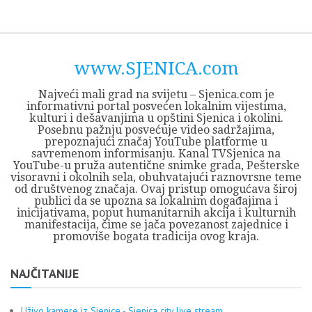
Skip
Opština
JEZERO
FORUM
Početna
Istorija
Privreda
Kultura
Geografija
O
REGIONALNI
ZMAJEVAC
TV
TV
OGLASI
Kontakt
to
Sjenica
Opštine
tvrđavi
CENTAR
iz
SJENICA
content
Sjenica
Sandžaka
www.SJENICA.com
Najveći mali grad na svijetu – Sjenica.com je
informativni portal posvećen lokalnim vijestima,
kulturi i dešavanjima u opštini Sjenica i okolini.
Posebnu pažnju posvećuje video sadržajima,
prepoznajući značaj YouTube platforme u
savremenom informisanju. Kanal TVSjenica na
YouTube-u pruža autentične snimke grada, Pešterske
visoravni i okolnih sela, obuhvatajući raznovrsne teme
od društvenog značaja. Ovaj pristup omogućava široj
publici da se upozna sa lokalnim događajima i
inicijativama, poput humanitarnih akcija i kulturnih
manifestacija, čime se jača povezanost zajednice i
promoviše bogata tradicija ovog kraja.
NAJČITANIJE
Uživo kamere iz Sjenice - Sjenica city live stream