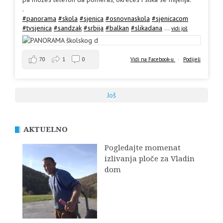
.
#panorama
#skola
#sjenica
#osnovnaskola
#sjenicacom
#tvsjenica
#sandzak
#srbija
#balkan
#slikadana
...
vidi još
70
1
0
Vidi na Facebook-u
·
Podijeli
Još
AKTUELNO
Pogledajte momenat
izlivanja ploče za Vladin
dom