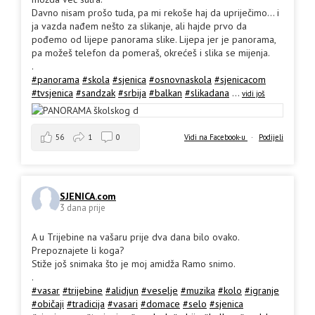
Davno nisam prošo tuda, pa mi rekoše haj da upriječimo... i
ja vazda nađem nešto za slikanje, ali hajde prvo da
pođemo od lijepe panorama slike. Lijepa jer je panorama,
pa možeš telefon da pomeraš, okrećeš i slika se mijenja.
.
#panorama
#skola
#sjenica
#osnovnaskola
#sjenicacom
#tvsjenica
#sandzak
#srbija
#balkan
#slikadana
...
vidi još
56
1
0
Vidi na Facebook-u
·
Podijeli
SJENICA.com
3 dana prije
A u Trijebine na vašaru prije dva dana bilo ovako.
Prepoznajete li koga?
Stiže još snimaka što je moj amidža Ramo snimo.
.
#vasar
#trijebine
#alidjun
#veselje
#muzika
#kolo
#igranje
#običaji
#tradicija
#vasari
#domace
#selo
#sjenica