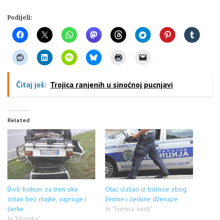
Podijeli:
Čitaj još:
Trojica ranjenih u sinoćnoj pucnjavi
Related
Bivši bokser za tren oka
Otac izašao iz bolnice zbog
ostao bez majke, supruge i
ženine i ćerkine dženaze
ćerke
In "Sjenica vesti"
In "Hronika"