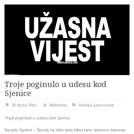
Troje poginulo u udesu kod
Sjenice
28. Aprila 2016.
WebAdmin
Hronika
,
Sjenica vesti
Troje poginulo u udesu kod Sjenice
Na putu Sjenica – Štavalj, na delu puta takozvano Jaćimovo kamenje