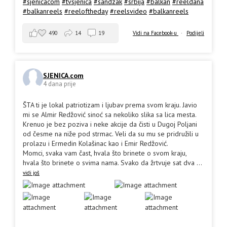
#sjenicacom
#tvsjenica
#sandzak
#srbija
#balkan
#reeldana
#balkanreels
#reeloftheday
#reelsvideo
#balkanreels
490
14
19
Vidi na Facebook-u
·
Podijeli
SJENICA.com
4 dana prije
ŠTA ti je lokal patriotizam i ljubav prema svom kraju. Javio
mi se Almir Redžović sinoć sa nekoliko slika sa lica mesta.
Krenuo je bez poziva i neke akcije da čisti u Dugoj Poljani
od česme na niže pod strmac. Veli da su mu se pridružili u
prolazu i Ermedin Kolašinac kao i Emir Redžović.
Momci, svaka vam čast, hvala što brinete o svom kraju,
hvala što brinete o svima nama. Svako da žrtvuje sat dva
...
vidi još