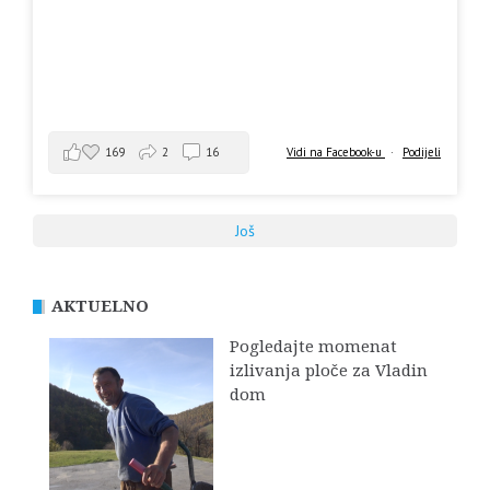
169
2
16
Vidi na Facebook-u
·
Podijeli
Još
AKTUELNO
Pogledajte momenat
izlivanja ploče za Vladin
dom