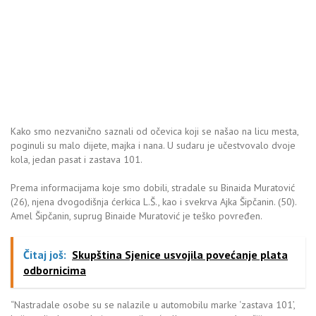
Kako smo nezvanično saznali od očevica koji se našao na licu mesta,
poginuli su malo dijete, majka i nana. U sudaru je učestvovalo dvoje
kola, jedan pasat i zastava 101.
Prema informacijama koje smo dobili, stradale su Binaida Muratović
(26), njena dvogodišnja ćerkica L.Š., kao i svekrva Ajka Šipčanin. (50).
Amel Šipčanin, suprug Binaide Muratović je teško povređen.
Čitaj još:
Skupština Sjenice usvojila povećanje plata
odbornicima
“Nastradale osobe su se nalazile u automobilu marke ‘zastava 101’,