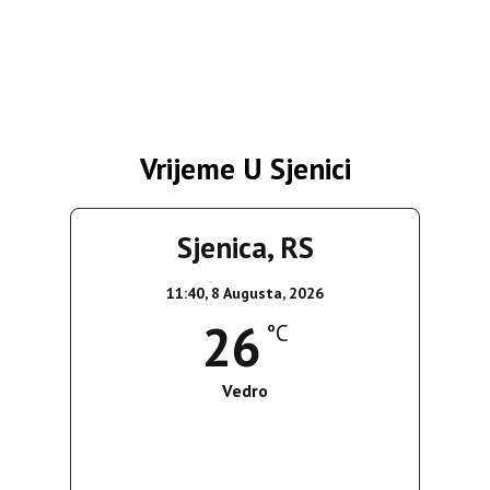
Vrijeme U Sjenici
Sjenica, RS
11:40,
8 Augusta, 2026
26
°C
Vedro
Wind Gust:
17 Km/h
Clouds:
0%
Sunrise:
05:37