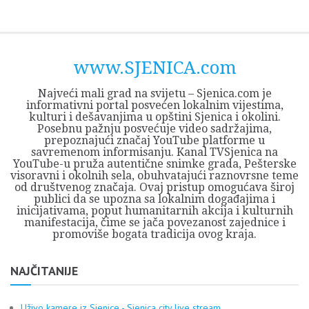
Skip
Opština
JEZERO
FORUM
Početna
Istorija
Privreda
Kultura
Geografija
O
REGIONALNI
ZMAJEVAC
TV
TV
OGLASI
Kontakt
to
Sjenica
Opštine
tvrđavi
CENTAR
iz
SJENICA
content
Sjenica
Sandžaka
www.SJENICA.com
Najveći mali grad na svijetu – Sjenica.com je
informativni portal posvećen lokalnim vijestima,
kulturi i dešavanjima u opštini Sjenica i okolini.
Posebnu pažnju posvećuje video sadržajima,
prepoznajući značaj YouTube platforme u
savremenom informisanju. Kanal TVSjenica na
YouTube-u pruža autentične snimke grada, Pešterske
visoravni i okolnih sela, obuhvatajući raznovrsne teme
od društvenog značaja. Ovaj pristup omogućava široj
publici da se upozna sa lokalnim događajima i
inicijativama, poput humanitarnih akcija i kulturnih
manifestacija, čime se jača povezanost zajednice i
promoviše bogata tradicija ovog kraja.
NAJČITANIJE
Uživo kamere iz Sjenice - Sjenica city live stream