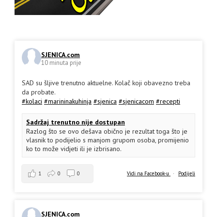
SJENICA.com
10 minuta prije
SAD su šljive trenutno aktuelne. Kolač koji obavezno treba
da probate.
#kolaci
#marininakuhinja
#sjenica
#sjenicacom
#recepti
Sadržaj trenutno nije dostupan
Razlog što se ovo dešava obično je rezultat toga što je
vlasnik to podijelio s manjom grupom osoba, promijenio
ko to može vidjeti ili je izbrisano.
1
0
0
Vidi na Facebook-u
·
Podijeli
SJENICA.com