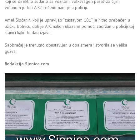
koji se direktno sudario sa vozilom ‘volksvagen pasat’ za čijim
volanom je bio A.K.”, rečeno nam je u policiji.
Amel Šipčanin, koji je upravljao “zastavom 101” je hitno prebačen u
užičku bolnicu, dok je A.K. nakon ukazane pomoći zadržan u policijskoj
stanici kako bi dao izjavu.
Saobraćaj je trenutno obustavljen u oba smera i stvorila se velika
gužva.
Redakcija Sjenica.com