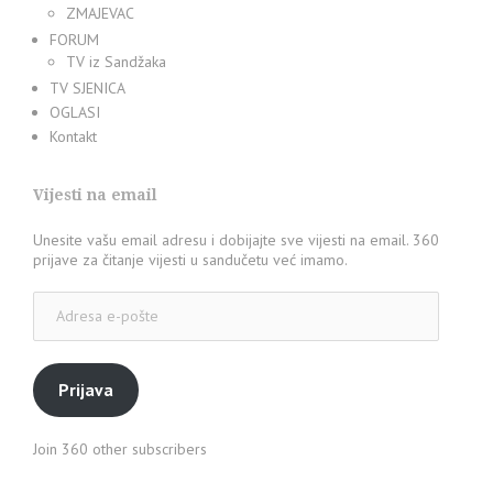
ZMAJEVAC
FORUM
TV iz Sandžaka
TV SJENICA
OGLASI
Kontakt
Vijesti na email
Unesite vašu email adresu i dobijajte sve vijesti na email. 360
prijave za čitanje vijesti u sandučetu već imamo.
Adresa
e-
pošte
Prijava
Join 360 other subscribers