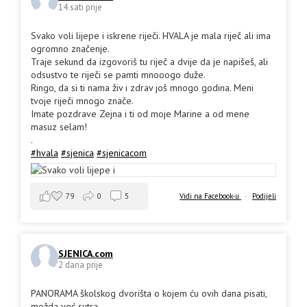
14 sati prije
Svako voli lijepe i iskrene riječi. HVALA je mala riječ ali ima
ogromno značenje.
Traje sekund da izgovoriš tu riječ a dvije da je napišeš, ali
odsustvo te riječi se pamti mnooogo duže.
Ringo, da si ti nama živ i zdrav još mnogo godina. Meni
tvoje riječi mnogo znače.
Imate pozdrave Zejna i ti od moje Marine a od mene
masuz selam!
.
#hvala
#sjenica
#sjenicacom
79
0
5
Vidi na Facebook-u
·
Podijeli
SJENICA.com
2 dana prije
PANORAMA školskog dvorišta o kojem ću ovih dana pisati,
možda već sutra.