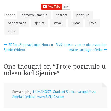
Tagged
Jacimovo kamenje
nesreca
poginulo
Saobracajna
sjenica
stavalj
Sudar
Troje
udes
Navigacija
SDP traži ponavljanje izbora u
Bivši bokser za tren oka ostao bez
Sjenici (Video)
majke, supruge i ćerke
članaka
One thought on “
Troje poginulo u
udesu kod Sjenice
”
Povratni ping:
HUMANOST: Gradjani Sjenice sakupljali za
Amela i ćerkicu | www.SJENICA.com