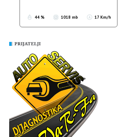
Sunset:
19:54
44 %
1018 mb
17 Km/h
PRIJATELJI