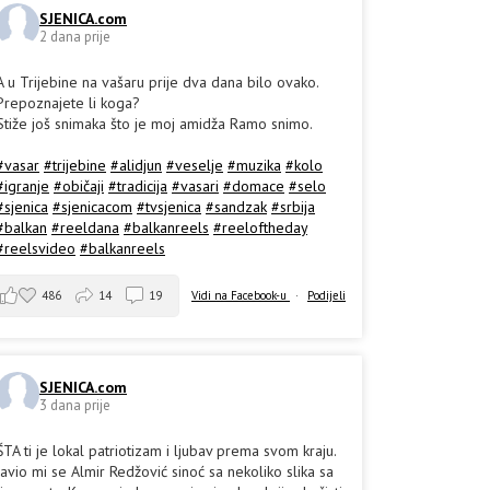
SJENICA.com
2 dana prije
A u Trijebine na vašaru prije dva dana bilo ovako.
Prepoznajete li koga?
Stiže još snimaka što je moj amidža Ramo snimo.
#vasar
#trijebine
#alidjun
#veselje
#muzika
#kolo
#igranje
#običaji
#tradicija
#vasari
#domace
#selo
#sjenica
#sjenicacom
#tvsjenica
#sandzak
#srbija
#balkan
#reeldana
#balkanreels
#reeloftheday
#reelsvideo
#balkanreels
486
14
19
Vidi na Facebook-u
·
Podijeli
SJENICA.com
3 dana prije
ŠTA ti je lokal patriotizam i ljubav prema svom kraju.
Javio mi se Almir Redžović sinoć sa nekoliko slika sa