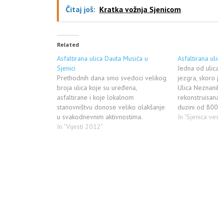
Čitaj još:
Kratka vožnja Sjenicom
Related
Asfaltirana ulica Dauta Musića u
Asfaltirana ul
Sjenici
Jedna od ulica
Prethodnih dana smo svedoci velikog
jezgra, skoro 
broja ulica koje su uređena,
Ulica Neznani
asfaltirane i koje lokalnom
rekonstruisan
stanovništvu donose veliko olakšanje
duzini od 800
u svakodnevnim aktivnostima.
ulice. Radove
In "Sjenica ves
Asfaltirana je i ulica Dauta Musića,
In "Vijesti 2012"
Pazar a kako
koja je značajna ne samo za
predsednika,
stanovnike ove ulice, već i za
nece se stati 
meštane sela Lopiže, jer oni koriste
ovu ulicu kao vezu za…