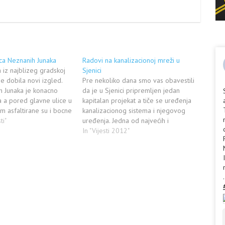
ica Neznanih Junaka
Radovi na kanalizacionoj mreži u
 iz najblizeg gradskoj
Sjenici
je dobila novi izgled.
Pre nekoliko dana smo vas obavestili
h Junaka je konacno
da je u Sjenici pripremljen jedan
a a pored glavne ulice u
kapitalan projekat a tiče se uređenja
m asfaltirane su i bocne
kanalizacionog sistema i njegovog
 je izvodio AD Novi
ti"
uređenja. Jedna od najvećih i
 kaze zamenik
najgušće naseljenih gradskih ulica,
In "Vijesti 2012"
 Senad Mahmutovic,
Kralja Petra, nije imala sređen
i nastavice se…
kanalizacioni sistem celom svojom
dužinom. Opštinska uprava u Sjenici
obezbedila je sredstva na sanaciji…
.