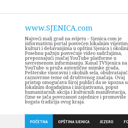
Skip
to
content
www.SJENICA.com
Najveći mali grad na svijetu – Sjenica.com je
informativni portal posvećen lokalnim vijestim
kulturi i dešavanjima u opštini Sjenica i okolini
Posebnu pažnju posvećuje video sadržajima,
prepoznajući značaj YouTube platforme u
savremenom informisanju. Kanal TVSjenica na
YouTube-u pruža autentične snimke grada,
Pešterske visoravni i okolnih sela, obuhvatajuć
raznovrsne teme od društvenog značaja. Ovaj
pristup omogućava široj publici da se upozna s
lokalnim događajima i inicijativama, poput
humanitarnih akcija i kulturnih manifestacija,
čime se jača povezanost zajednice i promoviše
bogata tradicija ovog kraja.
POČETNA
OPŠTINA SJENICA
JEZERO
F