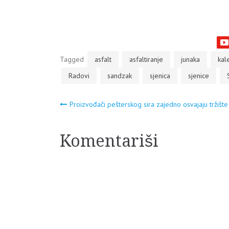
Tagged
asfalt
asfaltiranje
junaka
kal
Radovi
sandzak
sjenica
sjenice
Navigacija
Proizvođači pešterskog sira zajedno osvajaju tržište
članaka
Komentariši