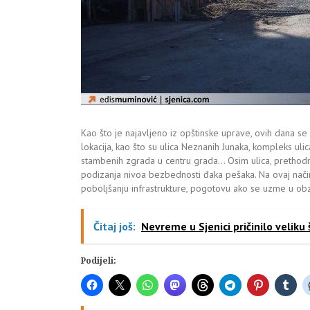
Kao što je najavljeno iz opštinske uprave, ovih dana se 
lokacija, kao što su ulica Neznanih Junaka, kompleks ulic
stambenih zgrada u centru grada… Osim ulica, prethodnih 
podizanja nivoa bezbednosti đaka pešaka. Na ovaj način 
poboljšanju infrastrukture, pogotovu ako se uzme u obzir 
Čitaj još:
Nevreme u Sjenici pričinilo veliku
Podijeli: