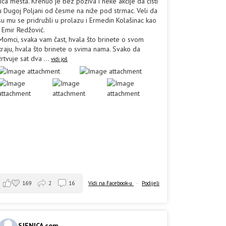
lica mesta. Krenuo je bez poziva i neke akcije da čisti
u Dugoj Poljani od česme na niže pod strmac. Veli da
su mu se pridružili u prolazu i Ermedin Kolašinac kao
i Emir Redžović.
Momci, svaka vam čast, hvala što brinete o svom
kraju, hvala što brinete o svima nama. Svako da
žrtvuje sat dva
...
vidi još
169
2
16
Vidi na Facebook-u
·
Podijeli
SJENICA.com