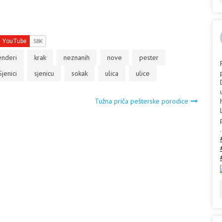
enderi
krak
neznanih
nove
pester
Sjenici
sjenicu
sokak
ulica
ulice
Tužna priča pešterske porodice
.