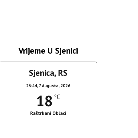
Vrijeme U Sjenici
Sjenica, RS
23:44,
7 Augusta, 2026
18
°C
Raštrkani Oblaci
Wind Gust:
3 Km/h
Clouds:
26%
Sunrise:
05:36