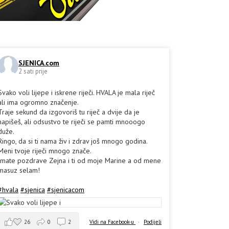
SJENICA.com
2 sati prije
Svako voli lijepe i iskrene riječi. HVALA je mala riječ
ali ima ogromno značenje.
Traje sekund da izgovoriš tu riječ a dvije da je
napišeš, ali odsustvo te riječi se pamti mnooogo
duže.
Ringo, da si ti nama živ i zdrav još mnogo godina.
Meni tvoje riječi mnogo znače.
Imate pozdrave Zejna i ti od moje Marine a od mene
masuz selam!
#hvala
#sjenica
#sjenicacom
26
0
2
Vidi na Facebook-u
·
Podijeli