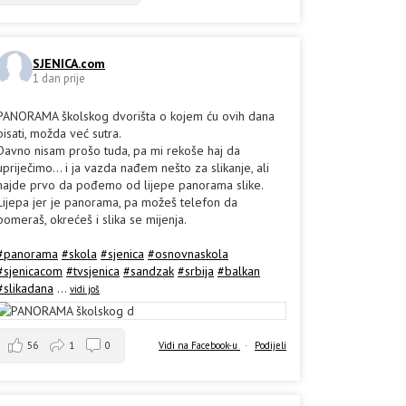
SJENICA.com
1 dan prije
PANORAMA školskog dvorišta o kojem ću ovih dana
pisati, možda već sutra.
Davno nisam prošo tuda, pa mi rekoše haj da
upriječimo... i ja vazda nađem nešto za slikanje, ali
hajde prvo da pođemo od lijepe panorama slike.
Lijepa jer je panorama, pa možeš telefon da
pomeraš, okrećeš i slika se mijenja.
#panorama
#skola
#sjenica
#osnovnaskola
#sjenicacom
#tvsjenica
#sandzak
#srbija
#balkan
#slikadana
...
vidi još
56
1
0
Vidi na Facebook-u
·
Podijeli