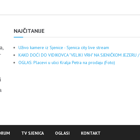
NAJČITANIJE
a,
Uživo kamere iz Sjenice - Sjenica city live stream
.
KAKO DOĆI DO VIDIKOVCA "VELIKI VRH" NA SJENIČKOM JEZERU /
OGLAS: Placevi u ulici Kralja Petra na prodaju (Foto)
i
a
ORUM
TV SJENICA
OGLASI
KONTAKT