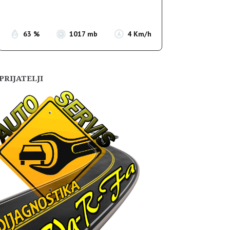
Sunset:
19:55
63 %
1017 mb
4 Km/h
PRIJATELJI