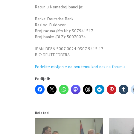
Racun u Nemackoj banci je:
Banka: Deutsche Bank
Razlog: Buldozer
Broj racuna (Kto.Nr.): 307941517
Broj banke (BLZ): 50070024
IBAN: DE86 5007 0024 0307 9415 17
BIC: DEUTDEDBFRA
Podelite misljenje na ovu temu kod nas na forumu
Podijeli:
Related