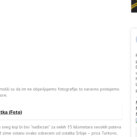
amolili su da im ne objavljujemo fotografije, to naravno postujemo.
ore.
.
tka (Foto)
 sneg koji bi bio “nadlezan” za nekih 35 kilometara seoskih puteva
d zime ostanu ovako odseceni od ostatka Srbije – prica Turkovic.