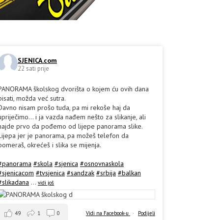
SJENICA.com
22 sati prije
PANORAMA školskog dvorišta o kojem ću ovih dana
pisati, možda već sutra.
Davno nisam prošo tuda, pa mi rekoše haj da
upriječimo... i ja vazda nađem nešto za slikanje, ali
hajde prvo da pođemo od lijepe panorama slike.
Lijepa jer je panorama, pa možeš telefon da
pomeraš, okrećeš i slika se mijenja.
#panorama
#skola
#sjenica
#osnovnaskola
#sjenicacom
#tvsjenica
#sandzak
#srbija
#balkan
#slikadana
...
vidi još
49
1
0
Vidi na Facebook-u
·
Podijeli