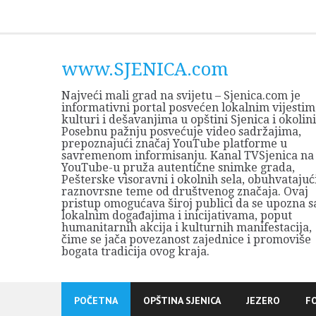
Skip
to
content
www.SJENICA.com
Najveći mali grad na svijetu – Sjenica.com je
informativni portal posvećen lokalnim vijestim
kulturi i dešavanjima u opštini Sjenica i okolini
Posebnu pažnju posvećuje video sadržajima,
prepoznajući značaj YouTube platforme u
savremenom informisanju. Kanal TVSjenica na
YouTube-u pruža autentične snimke grada,
Pešterske visoravni i okolnih sela, obuhvatajuć
raznovrsne teme od društvenog značaja. Ovaj
pristup omogućava široj publici da se upozna s
lokalnim događajima i inicijativama, poput
humanitarnih akcija i kulturnih manifestacija,
čime se jača povezanost zajednice i promoviše
bogata tradicija ovog kraja.
POČETNA
OPŠTINA SJENICA
JEZERO
F