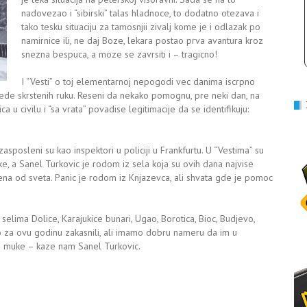
nadovezao i “sibirski” talas hladnoce, to dodatno otezava i
tako tesku situaciju za tamosnjii zivalj kome je i odlazak po
namirnice ili, ne daj Boze, lekara postao prva avantura kroz
snezna bespuca, a moze se zavrsiti i – tragicno!
I “Vesti” o toj elementarnoj nepogodi vec danima iscrpno
 sede skrstenih ruku. Reseni da nekako pomognu, pre neki dan, na
 u civilu i “sa vrata” povadise legitimacije da se identifikuju:
zasposleni su kao inspektori u policiji u Frankfurtu. U “Vestima” su
ake, a Sanel Turkovic je rodom iz sela koja su ovih dana najvise
 od sveta. Panic je rodom iz Knjazevca, ali shvata gde je pomoc
elima Dolice, Karajukice bunari, Ugao, Borotica, Bioc, Budjevo,
za ovu godinu zakasnili, ali imamo dobru nameru da im u
o muke – kaze nam Sanel Turkovic.