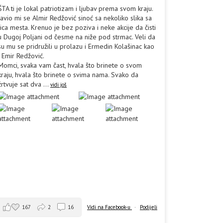
ŠTA ti je lokal patriotizam i ljubav prema svom kraju.
Javio mi se Almir Redžović sinoć sa nekoliko slika sa
lica mesta. Krenuo je bez poziva i neke akcije da čisti
u Dugoj Poljani od česme na niže pod strmac. Veli da
su mu se pridružili u prolazu i Ermedin Kolašinac kao
i Emir Redžović.
Momci, svaka vam čast, hvala što brinete o svom
kraju, hvala što brinete o svima nama. Svako da
žrtvuje sat dva
...
vidi još
167
2
16
Vidi na Facebook-u
·
Podijeli