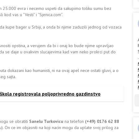
vih 25.000 evra i necemo uspeti da sakupimo toliku sumu bez
li kod vas u “Vesti” i “Sjenica.com”.
a kupe bager u Srbiji, a onda bi njime zaduzili jednog od vozaca
nositi opstina, a verujem da bi i onaj ko bude njime upravljao
j da se daje u ovakvim slucajevima kad vam neko prokrci put do
.
ta dokazani kao humanisti, ni na ovaj apel nece ostati gluvi, a o
eg sajta.
 škola registrovala poljoprivredno gazdinstvo
ogu se obratiti
Sanelu Turkovicu
na telefon
(+49) 0176 62 88
). On ce im objasniti na koji nacin mogu da uplate svoj prilog za