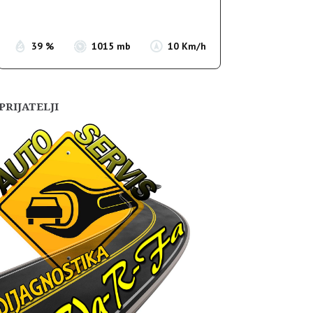
Sunset:
19:55
39 %
1015 mb
10 Km/h
PRIJATELJI