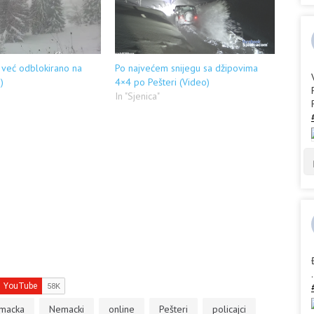
 već odblokirano na
Po najvećem snijegu sa džipovima
)
4×4 po Pešteri (Video)
In "Sjenica"
.
macka
Nemacki
online
Pešteri
policajci