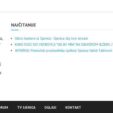
NAJČITANIJE
a,
Uživo kamere iz Sjenice - Sjenica city live stream
.
KAKO DOĆI DO VIDIKOVCA "VELIKI VRH" NA SJENIČKOM JEZERU /
INTERVJU: Pomoćnik predsednika opštine Sjenica Vahid Tahirović
i
a
ORUM
TV SJENICA
OGLASI
KONTAKT