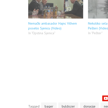
Nemački ambasador Hajnc Vilhem
Nekoliko sela
posetio Sjenicu (Video)
Pešteri (Video
In "Opstina Sjenica"
In "Pešter"
Tagged
bager
buldozer
donacije
ne