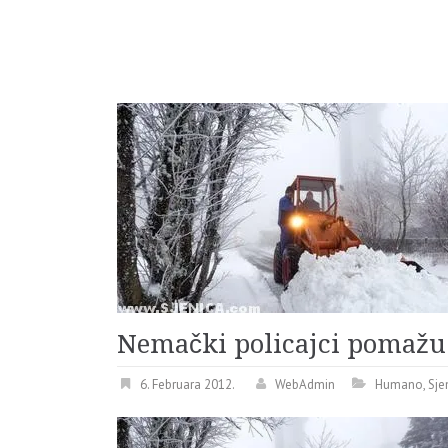
Nemački policajci pomažu
6. Februara 2012.
WebAdmin
Humano
,
Sje