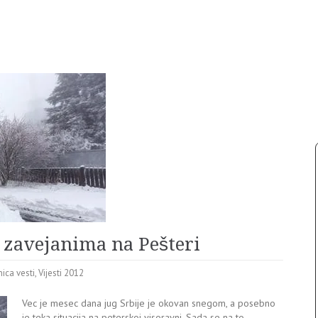
 zavejanima na Pešteri
nica vesti
,
Vijesti 2012
Vec je mesec dana jug Srbije je okovan snegom, a posebno
je teka situacija na peterskoj visoravni. Sada se na to