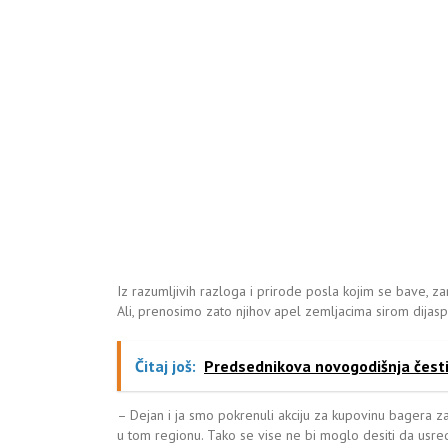
Iz razumljivih razloga i prirode posla kojim se bave, z
Ali, prenosimo zato njihov apel zemljacima sirom dijasp
Čitaj još:
Predsednikova novogodišnja česti
– Dejan i ja smo pokrenuli akciju za kupovinu bagera za
u tom regionu. Tako se vise ne bi moglo desiti da usre