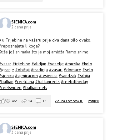
SJENICA.com
2 dana prije
A u Trijebine na vašaru prije dva dana bilo ovako.
Prepoznajete li koga?
Stiže još snimaka što je moj amidža Ramo snimo.
#vasar
#trijebine
#alidjun
#veselje
#muzika
#kolo
#igranje
#običaji
#tradicija
#vasari
#domace
#selo
#sjenica
#sjenicacom
#tvsjenica
#sandzak
#srbija
#balkan
#reeldana
#balkanreels
#reeloftheday
#reelsvideo
#balkanreels
463
14
18
Vidi na Facebook-u
·
Podijeli
SJENICA.com
3 dana prije