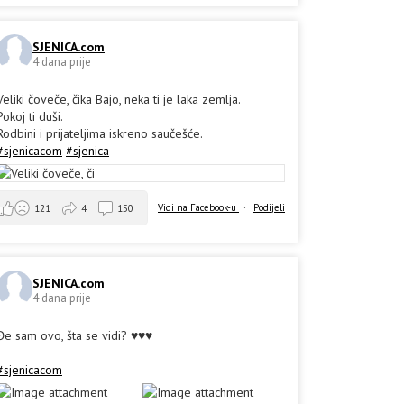
SJENICA.com
4 dana prije
Veliki čoveče, čika Bajo, neka ti je laka zemlja.
Pokoj ti duši.
Rodbini i prijateljima iskreno saučešće.
#sjenicacom
#sjenica
Vidi na Facebook-u
·
Podijeli
121
4
150
SJENICA.com
4 dana prije
Đe sam ovo, šta se vidi? ♥️♥️♥️
#sjenicacom