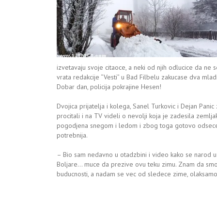
izvetavaju svoje citaoce, a neki od njih odlucice da ne
vrata redakcije “Vesti” u Bad Filbelu zakucase dva mladica
Dobar dan, policija pokrajine Hesen!
Dvojica prijatelja i kolega, Sanel Turkovic i Dejan Panic 
procitali i na TV videli o nevolji koja je zadesila zemlj
pogodjena snegom i ledom i zbog toga gotovo odsecena
potrebnija.
– Bio sam nedavno u otadzbini i video kako se narod u s
Boljare… muce da prezive ovu teku zimu. Znam da smo 
buducnosti, a nadam se vec od sledece zime, olaksam