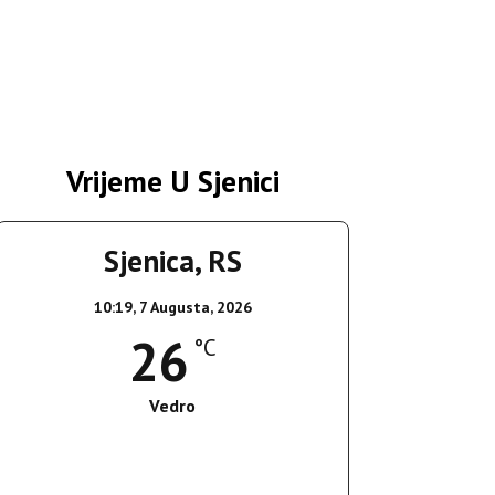
Vrijeme U Sjenici
Sjenica, RS
10:19,
7 Augusta, 2026
26
°C
Vedro
Wind Gust:
15 Km/h
Clouds:
10%
Sunrise:
05:36