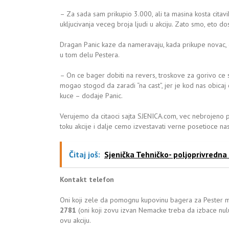
– Za sada sam prikupio 3.000, ali ta masina kosta cita
ukljucivanja veceg broja ljudi u akciju. Zato smo, eto dos
Dragan Panic kaze da nameravaju, kada prikupe novac, d
u tom delu Pestera.
– On ce bager dobiti na revers, troskove za gorivo ce s
mogao stogod da zaradi “na cast”, jer je kod nas obica
kuce – dodaje Panic.
Verujemo da citaoci sajta SJENICA.com, vec nebrojeno pu
toku akcije i dalje cemo izvestavati verne posetioce nas
Čitaj još:
Sjenička Tehničko- poljoprivredna
Kontakt telefon
Oni koji zele da pomognu kupovinu bagera za Pester m
2781
(oni koji zovu izvan Nemacke treba da izbace nulu
ovu akciju.