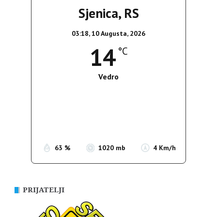
Sjenica, RS
03:18,
10 Augusta, 2026
14
°C
Vedro
Wind Gust:
4 Km/h
Clouds:
0%
Sunrise:
05:39
Sunset:
19:51
63 %
1020 mb
4 Km/h
PRIJATELJI