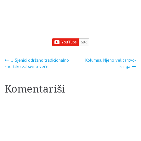
Navigacija
U Sjenici održano tradicionalno
Kolumna, Njeno velicantvo-
sportsko zabavno veče
knjiga
članaka
Komentariši