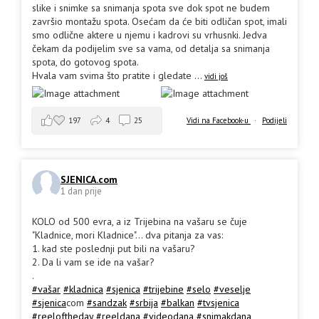
slike i snimke sa snimanja spota sve dok spot ne budem
završio montažu spota. Osećam da će biti odličan spot, imali
smo odlične aktere u njemu i kadrovi su vrhusnki. Jedva
čekam da podijelim sve sa vama, od detalja sa snimanja
spota, do gotovog spota.
Hvala vam svima što pratite i gledate
...
vidi još
197
4
25
Vidi na Facebook-u
·
Podijeli
SJENICA.com
1 dan prije
KOLO od 500 evra, a iz Trijebina na vašaru se čuje
"Kladnice, mori Kladnice"... dva pitanja za vas:
1. kad ste poslednji put bili na vašaru?
2. Da li vam se ide na vašar?
.
#vašar
#kladnica
#sjenica
#trijebine
#selo
#veselje
#sjenica
com
#sandzak
#srbija
#balkan
#tvsjenica
#reeloftheday
#reeldana
#videodana
#snimakdana