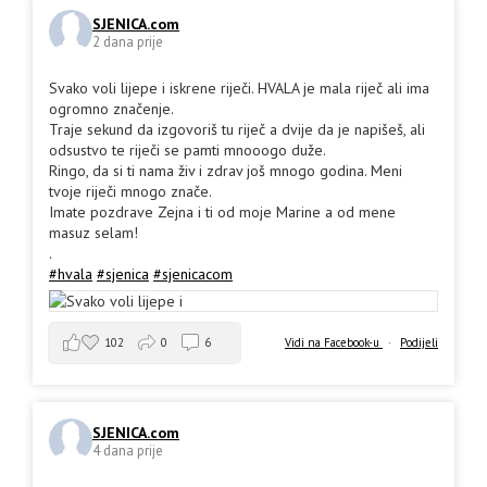
SJENICA.com
2 dana prije
Svako voli lijepe i iskrene riječi. HVALA je mala riječ ali ima
ogromno značenje.
Traje sekund da izgovoriš tu riječ a dvije da je napišeš, ali
odsustvo te riječi se pamti mnooogo duže.
Ringo, da si ti nama živ i zdrav još mnogo godina. Meni
tvoje riječi mnogo znače.
Imate pozdrave Zejna i ti od moje Marine a od mene
masuz selam!
.
#hvala
#sjenica
#sjenicacom
102
0
6
Vidi na Facebook-u
·
Podijeli
SJENICA.com
4 dana prije