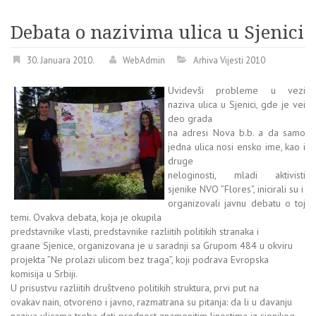
Debata o nazivima ulica u Sjenici
30. Januara 2010.
WebAdmin
Arhiva Vijesti 2010
Uvidevši probleme u vezi
naziva ulica u Sjenici, gde je vei
deo grada
na adresi Nova b.b. a da samo
jedna ulica nosi ensko ime, kao i
druge
neloginosti, mladi aktivisti
sjenike NVO ”Flores”, inicirali su i
organizovali javnu debatu o toj
temi. Ovakva debata, koja je okupila
predstavnike vlasti, predstavnike razliitih politikih stranaka i
graane Sjenice, organizovana je u saradnji sa Grupom 484 u okviru
projekta ”Ne prolazi ulicom bez traga”, koji podrava Evropska
komisija u Srbiji.
U prisustvu razliitih društveno politikih struktura, prvi put na
ovakav nain, otvoreno i javno, razmatrana su pitanja: da li u davanju