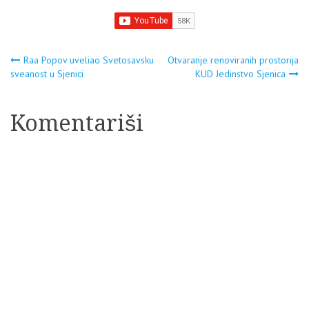
Navigacija
Raa Popov uveliao Svetosavsku
Otvaranje renoviranih prostorija
sveanost u Sjenici
KUD Jedinstvo Sjenica
članaka
Komentariši