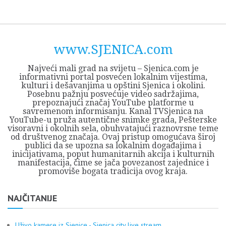
Skip
Opština
JEZERO
FORUM
Početna
Istorija
Privreda
Kultura
Geografija
O
REGIONALNI
ZMAJEVAC
TV
TV
OGLASI
Kontakt
to
Sjenica
Opštine
tvrđavi
CENTAR
iz
SJENICA
content
Sjenica
Sandžaka
www.SJENICA.com
Najveći mali grad na svijetu – Sjenica.com je
informativni portal posvećen lokalnim vijestima,
kulturi i dešavanjima u opštini Sjenica i okolini.
Posebnu pažnju posvećuje video sadržajima,
prepoznajući značaj YouTube platforme u
savremenom informisanju. Kanal TVSjenica na
YouTube-u pruža autentične snimke grada, Pešterske
visoravni i okolnih sela, obuhvatajući raznovrsne teme
od društvenog značaja. Ovaj pristup omogućava široj
publici da se upozna sa lokalnim događajima i
inicijativama, poput humanitarnih akcija i kulturnih
manifestacija, čime se jača povezanost zajednice i
promoviše bogata tradicija ovog kraja.
NAJČITANIJE
Uživo kamere iz Sjenice - Sjenica city live stream