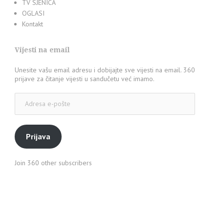
TV SJENICA
OGLASI
Kontakt
Vijesti na email
Unesite vašu email adresu i dobijajte sve vijesti na email. 360
prijave za čitanje vijesti u sandučetu već imamo.
Adresa
e-
pošte
Prijava
Join 360 other subscribers