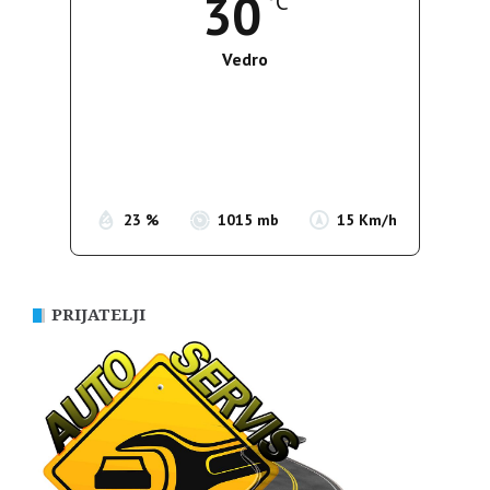
30
°C
Vedro
Wind Gust:
14 Km/h
Clouds:
1%
Sunrise:
05:35
Sunset:
19:56
23 %
1015 mb
15 Km/h
PRIJATELJI