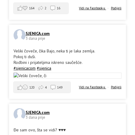
164
2
16
Vidi na Facebook-u
·
Podijeli
SJENICA.com
3 dana prije
Veliki čoveče, čika Bajo, neka ti je laka zemlja.
Pokoj ti duši.
Rodbini i prijateljima iskreno saučešće.
#sjenicacom
#sjenica
Vidi na Facebook-u
·
Podijeli
120
4
149
SJENICA.com
3 dana prije
Đe sam ovo, šta se vidi? ♥️♥️♥️