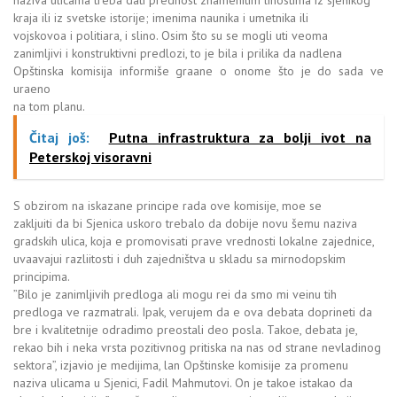
naziva ulicama treba dati prednost znamenitim linostima iz sjenikog
kraja ili iz svetske istorije; imenima naunika i umetnika ili
vojskovoa i politiara, i slino. Osim što su se mogli uti veoma
zanimljivi i konstruktivni predlozi, to je bila i prilika da nadlena
Opštinska komisija informiše graane o onome što je do sada ve
uraeno
na tom planu.
Čitaj još:
Putna infrastruktura za bolji ivot na
Peterskoj visoravni
S obzirom na iskazane principe rada ove komisije, moe se
zakljuiti da bi Sjenica uskoro trebalo da dobije novu šemu naziva
gradskih ulica, koja e promovisati prave vrednosti lokalne zajednice,
uvaavajui razliitosti i duh zajedništva u skladu sa mirnodopskim
principima.
”Bilo je zanimljivih predloga ali mogu rei da smo mi veinu tih
predloga ve razmatrali. Ipak, verujem da e ova debata doprineti da
bre i kvalitetnije odradimo preostali deo posla. Takoe, debata je,
rekao bih i neka vrsta pozitivnog pritiska na nas od strane nevladinog
sektora”, izjavio je medijima, lan Opštinske komisije za promenu
naziva ulicama u Sjenici, Fadil Mahmutovi. On je takoe istakao da