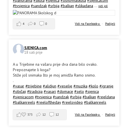
#panorama
#skola
#sjenica
#osnovnaskola
#sjenicacom
#tvsjenica
#sandzak
#srbija
#balkan
#slikadana
...
vidi još
4
0
0
Vidi na Facebook-u
·
Podijeli
SJENICA.com
18 sati prije
A u Trijebine na vašaru prije dva dana bilo ovako.
Prepoznajete li koga?
Stiže još snimaka što je moj amidža Ramo snimo.
.
#vasar
#trijebine
#alidjun
#veselje
#muzika
#kolo
#igranje
#običaji
#tradicija
#vasari
#domace
#selo
#sjenica
#sjenicacom
#tvsjenica
#sandzak
#srbija
#balkan
#reeldana
#balkanreels
#reeloftheday
#reelsvideo
#balkanreels
373
12
12
Vidi na Facebook-u
·
Podijeli