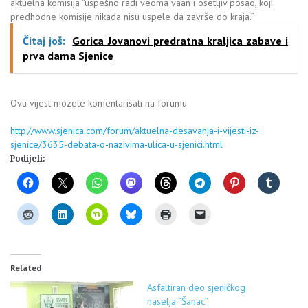
aktuelna komisija ”uspešno radi veoma vaan i osetljiv posao, koji
predhodne komisije nikada nisu uspele da završe do kraja.”
Čitaj još:
Gorica Jovanovi predratna kraljica zabave i
prva dama Sjenice
Ovu vijest mozete komentarisati na forumu
http://www.sjenica.com/forum/aktuelna-desavanja-i-vijesti-iz-
sjenice/3635-debata-o-nazivima-ulica-u-sjenici.html
Podijeli:
Related
Asfaltiran deo sjeničkog
naselja “Šanac”