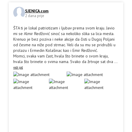
SJENICA.com
2 dana prije
ŠTA ti je lokal patriotizam i ljubav prema svom kraju. Javio
mi se Almir Redžović sinoć sa nekoliko slika sa lica mesta.
Krenuo je bez poziva i neke akcije da čisti u Dugoj Poljani
od česme na niže pod strmac. Veli da su mu se pridružili u
prolazu i Ermedin Kolašinac kao i Emir Redžović.
Momci, svaka vam čast, hvala što brinete o svom kraju,
hvala što brinete o svima nama. Svako da žrtvuje sat dva
...
vidi još