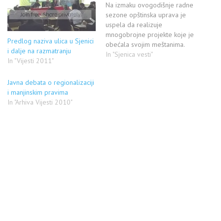
Na izmaku ovogodišnje radne
sezone opštinska uprava je
uspela da realizuje
mnogobrojne projekte koje je
Predlog naziva ulica u Sjenici
obećala svojim meštanima.
i dalje na razmatranju
Gotovo da nije ostalo ulice
In "Sjenica vesti"
In "Vijesti 2011"
koja nije dobila asfalt,
uređenu kanalizaciju i rasvetu.
Javna debata o regionalizaciji
Predsednik opštine Sjenica,
i manjinskim pravima
Hazbo Mujović, ističe da je to
In "Arhiva Vijesti 2010"
samo jedan mali deo onoga
sto će se raditi u…