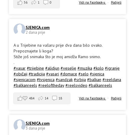
56
1
0
Vidi na Facebook-u
·
Podijeli
SJENICA.com
2 dana prije
A u Trijebine na vašaru prije dva dana bilo ovako.
Prepoznajete li koga?
Stiže još snimaka što je moj amidža Ramo snimo.
.
#vasar
#trijebine
#alidjun
#veselje
#muzika
#kolo
#igranje
#običaji
#tradicija
#vasari
#domace
#selo
#sjenica
#sjenicacom
#tvsjenica
#sandzak
#srbija
#balkan
#reeldana
#balkanreels
#reeloftheday
#reelsvideo
#balkanreels
484
14
18
Vidi na Facebook-u
·
Podijeli
SJENICA.com
3 dana prije