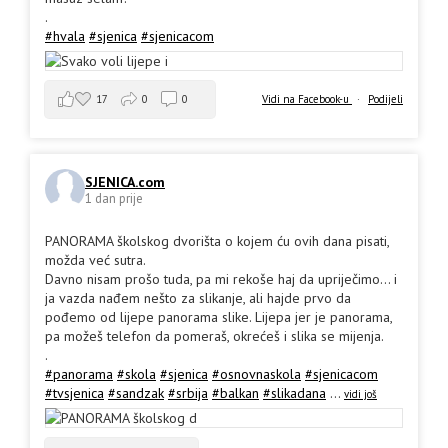
.
#hvala
#sjenica
#sjenicacom
17
0
0
Vidi na Facebook-u
·
Podijeli
SJENICA.com
1 dan prije
PANORAMA školskog dvorišta o kojem ću ovih dana pisati,
možda već sutra.
Davno nisam prošo tuda, pa mi rekoše haj da upriječimo... i
ja vazda nađem nešto za slikanje, ali hajde prvo da
pođemo od lijepe panorama slike. Lijepa jer je panorama,
pa možeš telefon da pomeraš, okrećeš i slika se mijenja.
.
#panorama
#skola
#sjenica
#osnovnaskola
#sjenicacom
#tvsjenica
#sandzak
#srbija
#balkan
#slikadana
...
vidi još