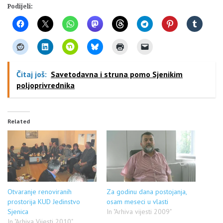
Podijeli:
Čitaj još:
Savetodavna i struna pomo Sjenikim
poljoprivrednika
Related
Otvaranje renoviranih
Za godinu dana postojanja,
prostorija KUD Jedinstvo
osam meseci u vlasti
Sjenica
In "Arhiva vijesti 2009"
In "Arhiva Vijesti 2010"