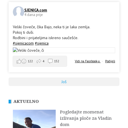
SJENICA.com
4 dana prije
Veliki čoveče, čika Bajo, neka ti je laka zemlja.
Pokoj ti duši.
Rodbini i prijateljima iskreno saučešće.
#sjenicacom
#sjenica
Vidi na Facebook-u
·
Podijeli
122
4
152
Još
AKTUELNO
Pogledajte momenat
izlivanja ploče za Vladin
dom