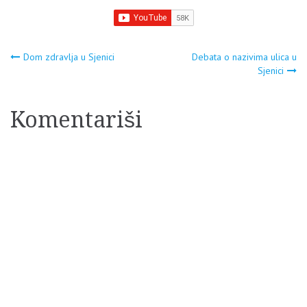
Navigacija
Dom zdravlja u Sjenici
Debata o nazivima ulica u
Sjenici
članaka
Komentariši