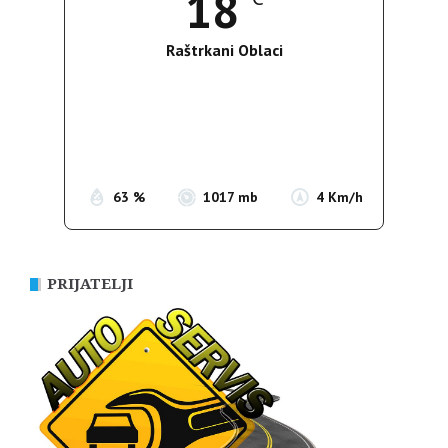
18
Raštrkani Oblaci
Wind Gust:
3 Km/h
Clouds:
26%
Sunrise:
05:36
Sunset:
19:55
63 %
1017 mb
4 Km/h
PRIJATELJI