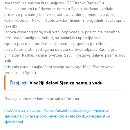
sveanosti u sjenikom kraju, najpre u OŠ ”Branko Radievi” u
Štavlju, a potom i u Crkvenom domu u Sjenici, dodatno uvelialo
prisustvo poznatog knjievnika, autora i voditelja emisija za decu,
Raše Popova. Nakon Svetosavske himne i prigodnih recitacija u
izvedbi
lanova crkvenog hora, ovaj vrsni pripoveda je prisutnima, posebno
deci, svojoj omiljenoj publici, na zanimljiv i upeatljiv nain
ispriao priu o malom Rastku Nemanjiu, njegovom poreklu i
nestašlucima, ali i zaslugama na putu do Svetitelja. ika Rašina pria
o malom Rastku, kasnije Svetom Savi, i njegove šaljive pesme, kod
svih
prisutnih ostae u najlepšem seanju sa ovogodišnje Svetosavske
sveanosti u Sjenici.
Čitaj još:
Viso?iji delovi Sjenice nemaju vodu
Ovu vijest mozete komentarisati na forumu
http://www.sjenica.com/forum/aktuelna-desavanja-i-vijesti-iz-
sjenice/3633-rasa-popov-uvelicao-svetosavsku-svecanost-u-
sjenici.html