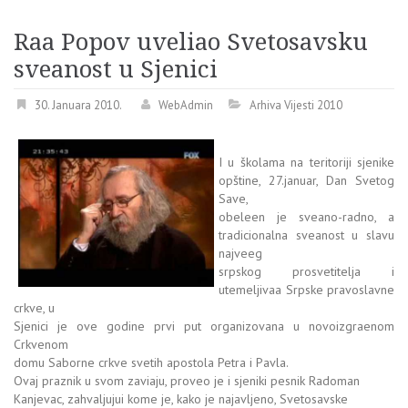
Raa Popov uveliao Svetosavsku
sveanost u Sjenici
30. Januara 2010.
WebAdmin
Arhiva Vijesti 2010
I u školama na teritoriji sjenike
opštine, 27.januar, Dan Svetog
Save,
obeleen je sveano-radno, a
tradicionalna sveanost u slavu
najveeg
srpskog prosvetitelja i
utemeljivaa Srpske pravoslavne
crkve, u
Sjenici je ove godine prvi put organizovana u novoizgraenom
Crkvenom
domu Saborne crkve svetih apostola Petra i Pavla.
Ovaj praznik u svom zaviaju, proveo je i sjeniki pesnik Radoman
Kanjevac, zahvaljujui kome je, kako je najavljeno, Svetosavske