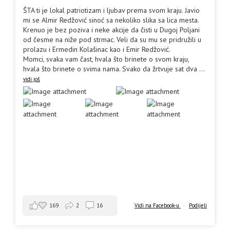
ŠTA ti je lokal patriotizam i ljubav prema svom kraju. Javio
mi se Almir Redžović sinoć sa nekoliko slika sa lica mesta.
Krenuo je bez poziva i neke akcije da čisti u Dugoj Poljani
od česme na niže pod strmac. Veli da su mu se pridružili u
prolazu i Ermedin Kolašinac kao i Emir Redžović.
Momci, svaka vam čast, hvala što brinete o svom kraju,
hvala što brinete o svima nama. Svako da žrtvuje sat dva
...
vidi još
169
2
16
Vidi na Facebook-u
·
Podijeli