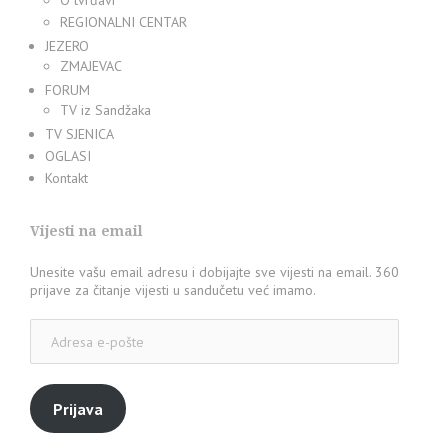
O tvrđavi
REGIONALNI CENTAR
JEZERO
ZMAJEVAC
FORUM
TV iz Sandžaka
TV SJENICA
OGLASI
Kontakt
Vijesti na email
Unesite vašu email adresu i dobijajte sve vijesti na email. 360
prijave za čitanje vijesti u sandučetu već imamo.
Adresa
e-
pošte
Prijava