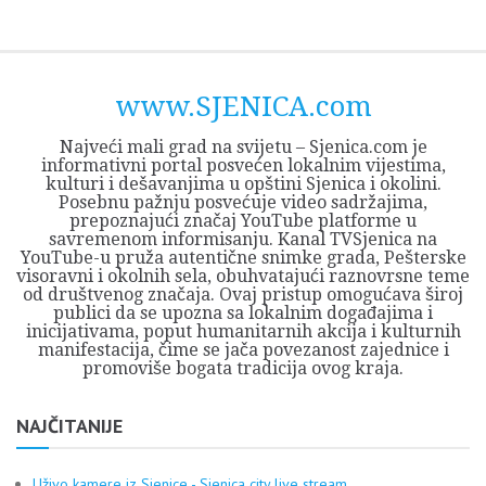
Skip
Opština
JEZERO
FORUM
Početna
Istorija
Privreda
Kultura
Geografija
O
REGIONALNI
ZMAJEVAC
TV
TV
OGLASI
Kontakt
to
Sjenica
Opštine
tvrđavi
CENTAR
iz
SJENICA
content
Sjenica
Sandžaka
www.SJENICA.com
Najveći mali grad na svijetu – Sjenica.com je
informativni portal posvećen lokalnim vijestima,
kulturi i dešavanjima u opštini Sjenica i okolini.
Posebnu pažnju posvećuje video sadržajima,
prepoznajući značaj YouTube platforme u
savremenom informisanju. Kanal TVSjenica na
YouTube-u pruža autentične snimke grada, Pešterske
visoravni i okolnih sela, obuhvatajući raznovrsne teme
od društvenog značaja. Ovaj pristup omogućava široj
publici da se upozna sa lokalnim događajima i
inicijativama, poput humanitarnih akcija i kulturnih
manifestacija, čime se jača povezanost zajednice i
promoviše bogata tradicija ovog kraja.
NAJČITANIJE
Uživo kamere iz Sjenice - Sjenica city live stream