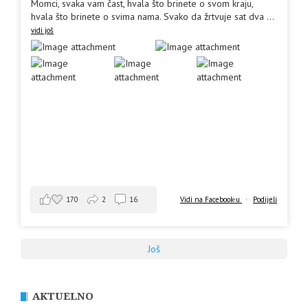
Momci, svaka vam čast, hvala što brinete o svom kraju,
hvala što brinete o svima nama. Svako da žrtvuje sat dva
...
vidi još
170
2
16
Vidi na Facebook-u
·
Podijeli
Još
AKTUELNO