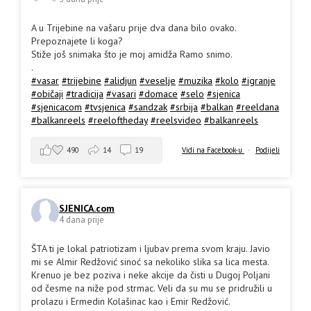
A u Trijebine na vašaru prije dva dana bilo ovako.
Prepoznajete li koga?
Stiže još snimaka što je moj amidža Ramo snimo.
.
#vasar
#trijebine
#alidjun
#veselje
#muzika
#kolo
#igranje
#običaji
#tradicija
#vasari
#domace
#selo
#sjenica
#sjenicacom
#tvsjenica
#sandzak
#srbija
#balkan
#reeldana
#balkanreels
#reeloftheday
#reelsvideo
#balkanreels
490
14
19
Vidi na Facebook-u
·
Podijeli
SJENICA.com
4 dana prije
ŠTA ti je lokal patriotizam i ljubav prema svom kraju. Javio
mi se Almir Redžović sinoć sa nekoliko slika sa lica mesta.
Krenuo je bez poziva i neke akcije da čisti u Dugoj Poljani
od česme na niže pod strmac. Veli da su mu se pridružili u
prolazu i Ermedin Kolašinac kao i Emir Redžović.