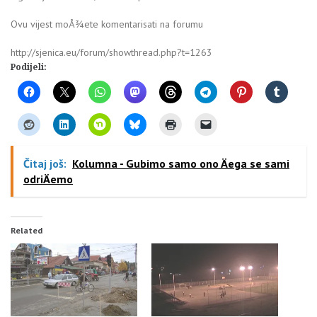
Ovu vijest moÅ¾ete komentarisati na forumu
http://sjenica.eu/forum/showthread.php?t=1263
Podijeli:
Čitaj još:
Kolumna - Gubimo samo ono Äega se sami
odriÄemo
Related