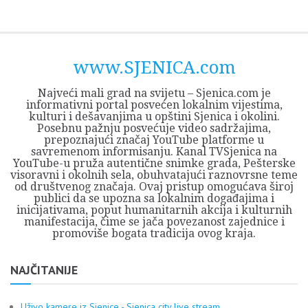
Skip
Opština
JEZERO
FORUM
Početna
Istorija
Privreda
Kultura
Geografija
O
REGIONALNI
ZMAJEVAC
TV
TV
OGLASI
Kontakt
to
Sjenica
Opštine
tvrđavi
CENTAR
iz
SJENICA
content
Sjenica
Sandžaka
www.SJENICA.com
Najveći mali grad na svijetu – Sjenica.com je
informativni portal posvećen lokalnim vijestima,
kulturi i dešavanjima u opštini Sjenica i okolini.
Posebnu pažnju posvećuje video sadržajima,
prepoznajući značaj YouTube platforme u
savremenom informisanju. Kanal TVSjenica na
YouTube-u pruža autentične snimke grada, Pešterske
visoravni i okolnih sela, obuhvatajući raznovrsne teme
od društvenog značaja. Ovaj pristup omogućava široj
publici da se upozna sa lokalnim događajima i
inicijativama, poput humanitarnih akcija i kulturnih
manifestacija, čime se jača povezanost zajednice i
promoviše bogata tradicija ovog kraja.
NAJČITANIJE
Uživo kamere iz Sjenice - Sjenica city live stream