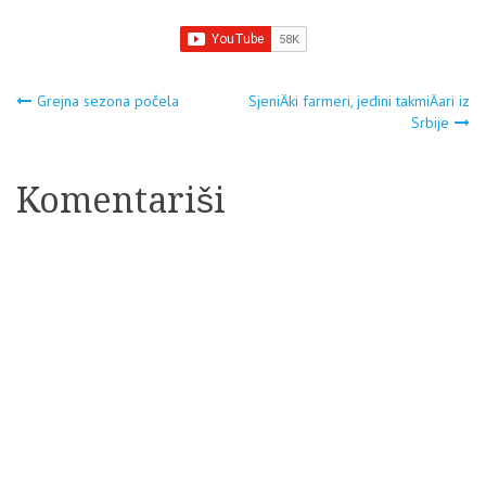
Navigacija
Grejna sezona počela
SjeniÄki farmeri, jedini takmiÄari iz
Srbije
članaka
Komentariši