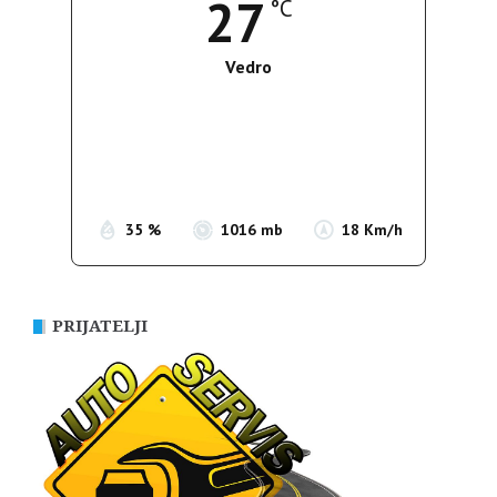
27
°C
Vedro
Wind Gust:
15 Km/h
Clouds:
9%
Sunrise:
05:37
Sunset:
19:54
35 %
1016 mb
18 Km/h
PRIJATELJI