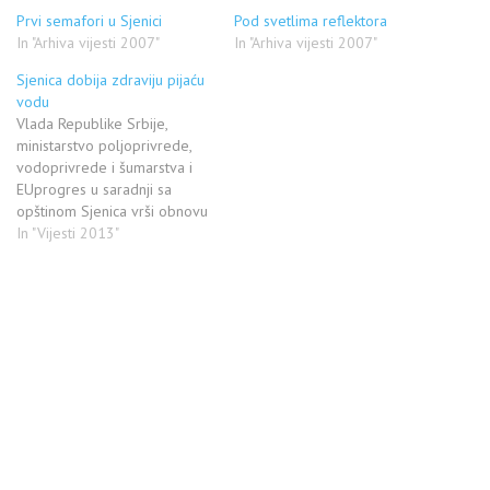
Prvi semafori u Sjenici
Pod svetlima reflektora
In "Arhiva vijesti 2007"
In "Arhiva vijesti 2007"
Sjenica dobija zdraviju pijaću
vodu
Vlada Republike Srbije,
ministarstvo poljoprivrede,
vodoprivrede i šumarstva i
EUprogres u saradnji sa
opštinom Sjenica vrši obnovu
starog vodovoda, odnosno
In "Vijesti 2013"
zamjenu starih azbestnih
cijevi sa novim, a vrijednost
ovog projekta iznosi 20
miliona dinara. Radove izvodi
JP “Vrelo” iz Sjenice, a njegovi
radnici ulažu maksimalan
napor da se rok ispoštuje…