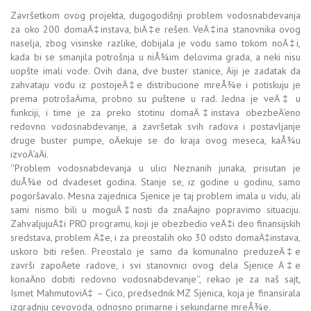
Završetkom ovog projekta, dugogodišnji problem vodosnabdevanja
za oko 200 domaÄ‡instava, biÄ‡e rešen. VeÄ‡ina stanovnika ovog
naselja, zbog visinske razlike, dobijala je vodu samo tokom noÄ‡i,
kada bi se smanjila potrošnja u niÅ¾im delovima grada, a neki nisu
uopšte imali vode. Ovih dana, dve buster stanice, Äiji je zadatak da
zahvataju vodu iz postojeÄ‡e distribucione mreÅ¾e i potiskuju je
prema potrošaÄima, probno su puštene u rad. Jedna je veÄ‡ u
funkciji, i time je za preko stotinu domaÄ‡instava obezbeÄ‘eno
redovno vodosnabdevanje, a završetak svih radova i postavljanje
druge buster pumpe, oÄekuje se do kraja ovog meseca, kaÅ¾u
izvoÄ‘aÄi.
''Problem vodosnabdevanja u ulici Neznanih junaka, prisutan je
duÅ¾e od dvadeset godina. Stanje se, iz godine u godinu, samo
pogoršavalo. Mesna zajednica Sjenice je taj problem imala u vidu, ali
sami nismo bili u moguÄ‡nosti da znaÄajno popravimo situaciju.
ZahvaljujuÄ‡i PRO programu, koji je obezbedio veÄ‡i deo finansijskih
sredstava, problem Ä‡e, i za preostalih oko 30 odsto domaÄ‡instava,
uskoro biti rešen. Preostalo je samo da komunalno preduzeÄ‡e
završi zapoÄete radove, i svi stanovnici ovog dela Sjenice Ä‡e
konaÄno dobiti redovno vodosnabdevanje'', rekao je za naš sajt,
Ismet MahmutoviÄ‡ – Cico, predsednik MZ Sjenica, koja je finansirala
izgradnju cevovoda, odnosno primarne i sekundarne mreÅ¾e.