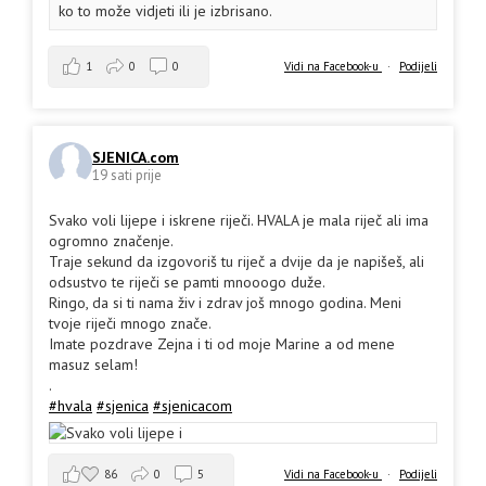
ko to može vidjeti ili je izbrisano.
1
0
0
Vidi na Facebook-u
·
Podijeli
SJENICA.com
19 sati prije
Svako voli lijepe i iskrene riječi. HVALA je mala riječ ali ima
ogromno značenje.
Traje sekund da izgovoriš tu riječ a dvije da je napišeš, ali
odsustvo te riječi se pamti mnooogo duže.
Ringo, da si ti nama živ i zdrav još mnogo godina. Meni
tvoje riječi mnogo znače.
Imate pozdrave Zejna i ti od moje Marine a od mene
masuz selam!
.
#hvala
#sjenica
#sjenicacom
86
0
5
Vidi na Facebook-u
·
Podijeli