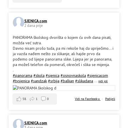
SJENICA.com
2 dana prije
PANORAMA školskog dvorišta o kojem ću ovih dana pisati,
možda već sutra.
Davno nisam prošo tuda, pa mi rekoše haj da upriječimo... i
ja vazda nađem nešto za slikanje, ali hajde prvo da
pođemo od lijepe panorama slike. Lijepa jer je panorama,
pa možeš telefon da pomeraš, okrećeš i slika se mijenja.
.
#panorama
#skola
#sjenica
#osnovnaskola
#sjenicacom
#tvsjenica
#sandzak
#srbija
#balkan
#slikadana
...
vidi još
58
1
0
Vidi na Facebook-u
·
Podijeli
SJENICA.com
3 dana prije