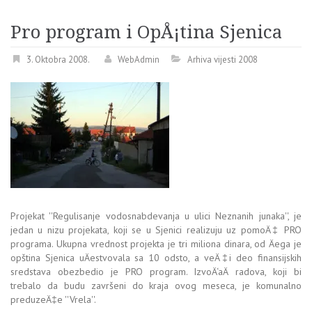
Pro program i OpÅ¡tina Sjenica
3. Oktobra 2008.
WebAdmin
Arhiva vijesti 2008
Projekat ''Regulisanje vodosnabdevanja u ulici Neznanih junaka'', je
jedan u nizu projekata, koji se u Sjenici realizuju uz pomoÄ‡ PRO
programa. Ukupna vrednost projekta je tri miliona dinara, od Äega je
opština Sjenica uÄestvovala sa 10 odsto, a veÄ‡i deo finansijskih
sredstava obezbedio je PRO program. IzvoÄ‘aÄ radova, koji bi
trebalo da budu završeni do kraja ovog meseca, je komunalno
preduzeÄ‡e ''Vrela''.