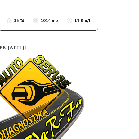
Sunset:
19:55
33 %
1014 mb
19 Km/h
PRIJATELJI