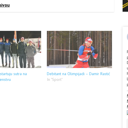
nivou
startuju sutra na
Debitant na Olimpijadi – Damir Rastić
enstvu
In "Sport"
.