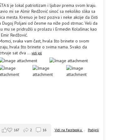
ŠTA ti je lokal patriotizam i ljubav prema svom kraju.
Javio mi se Almir Redžović sinoć sa nekoliko slika sa
lica mesta. Krenuo je bez poziva i neke akcije da čisti
u Dugoj Poljani od česme na niže pod strmac. Veli da
su mu se pridružili u prolazu i Ermedin Kolašinac kao
i Emir Redžović.
Momci, svaka vam čast, hvala što brinete o svom
kraju, hvala što brinete o svima nama. Svako da
žrtvuje sat dva
...
vidi još
167
2
16
Vidi na Facebook-u
·
Podijeli