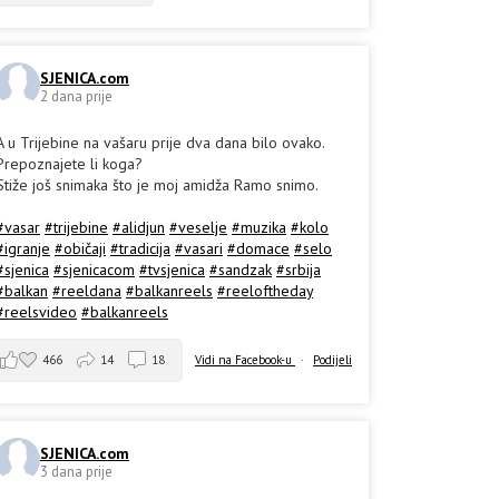
SJENICA.com
2 dana prije
A u Trijebine na vašaru prije dva dana bilo ovako.
Prepoznajete li koga?
Stiže još snimaka što je moj amidža Ramo snimo.
#vasar
#trijebine
#alidjun
#veselje
#muzika
#kolo
#igranje
#običaji
#tradicija
#vasari
#domace
#selo
#sjenica
#sjenicacom
#tvsjenica
#sandzak
#srbija
#balkan
#reeldana
#balkanreels
#reeloftheday
#reelsvideo
#balkanreels
466
14
18
Vidi na Facebook-u
·
Podijeli
SJENICA.com
3 dana prije