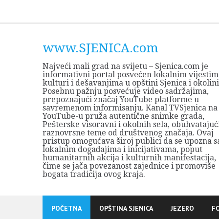
Skip
to
content
www.SJENICA.com
Najveći mali grad na svijetu – Sjenica.com je
informativni portal posvećen lokalnim vijestim
kulturi i dešavanjima u opštini Sjenica i okolini
Posebnu pažnju posvećuje video sadržajima,
prepoznajući značaj YouTube platforme u
savremenom informisanju. Kanal TVSjenica na
YouTube-u pruža autentične snimke grada,
Pešterske visoravni i okolnih sela, obuhvatajuć
raznovrsne teme od društvenog značaja. Ovaj
pristup omogućava široj publici da se upozna s
lokalnim događajima i inicijativama, poput
humanitarnih akcija i kulturnih manifestacija,
čime se jača povezanost zajednice i promoviše
bogata tradicija ovog kraja.
POČETNA
OPŠTINA SJENICA
JEZERO
F