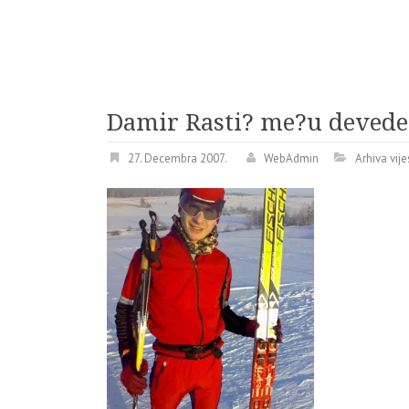
Damir Rasti? me?u devedese
27. Decembra 2007.
WebAdmin
Arhiva vije