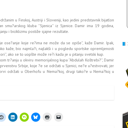
anim u Finskoj, Austriji i Sloveniji, kao jedini predstavnik bijatlon
an smu?arskog kluba ''Sjenica'' iz Sjenice. Damir ima 19 godina,
anju i biciklizmu postiže sjajne rezultate.
je ose?anje koje re?ima ne može da se opiše'', kaže Damir. Ipak,
kako kaže, bio najmla?i, najlakši i u pogledu sportske opremljenosti
najgori'', ako se to uopšte može re?i kada je u pitanju svetski kup.
?anju u okviru memorijalnog kupa ''Abdulah Koštrebi?'', Damir
venstvu Srbije, koje ?e se održati u Sjenici, ne?e u?estvovati, jer
 prvi održati u Oberhofu u Nema?koj, drugi tako?e u Nema?koj u