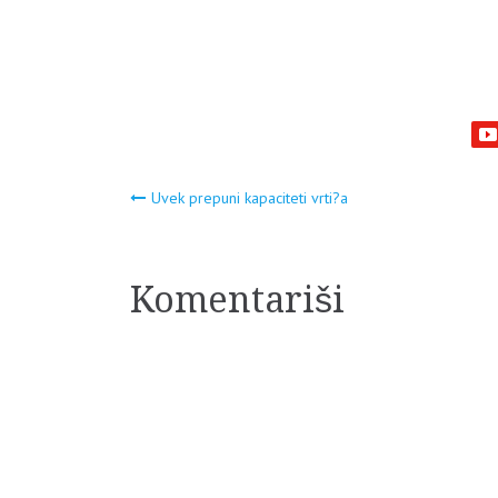
Navigacija
Uvek prepuni kapaciteti vrti?a
članaka
Komentariši