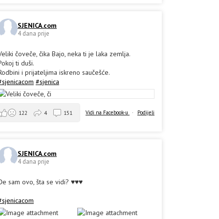
SJENICA.com
4 dana prije
Veliki čoveče, čika Bajo, neka ti je laka zemlja.
Pokoj ti duši.
Rodbini i prijateljima iskreno saučešće.
#sjenicacom
#sjenica
Vidi na Facebook-u
·
Podijeli
122
4
151
SJENICA.com
4 dana prije
Đe sam ovo, šta se vidi? ♥️♥️♥️
#sjenicacom