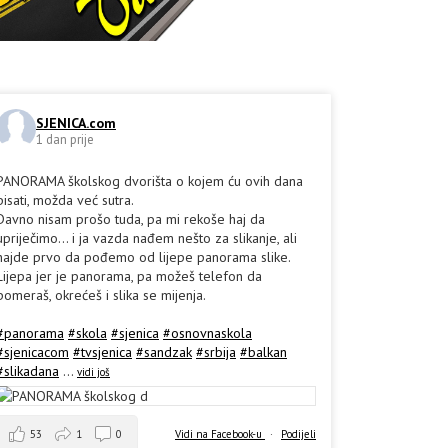
SJENICA.com
1 dan prije
PANORAMA školskog dvorišta o kojem ću ovih dana
pisati, možda već sutra.
Davno nisam prošo tuda, pa mi rekoše haj da
upriječimo... i ja vazda nađem nešto za slikanje, ali
hajde prvo da pođemo od lijepe panorama slike.
Lijepa jer je panorama, pa možeš telefon da
pomeraš, okrećeš i slika se mijenja.
#panorama
#skola
#sjenica
#osnovnaskola
#sjenicacom
#tvsjenica
#sandzak
#srbija
#balkan
#slikadana
...
vidi još
53
1
0
Vidi na Facebook-u
·
Podijeli