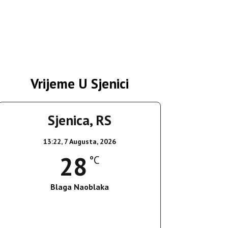
Vrijeme U Sjenici
Sjenica, RS
13:22,
7 Augusta, 2026
28
°C
Blaga Naoblaka
Wind Gust:
21 Km/h
Clouds:
15%
Sunrise:
05:36