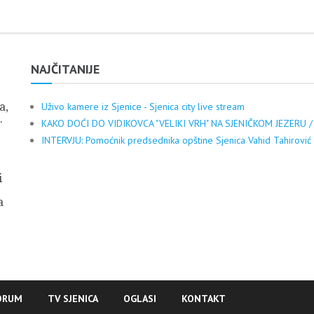
NAJČITANIJE
a,
Uživo kamere iz Sjenice - Sjenica city live stream
.
KAKO DOĆI DO VIDIKOVCA "VELIKI VRH" NA SJENIČKOM JEZERU /
INTERVJU: Pomoćnik predsednika opštine Sjenica Vahid Tahirović
i
a
ORUM
TV SJENICA
OGLASI
KONTAKT