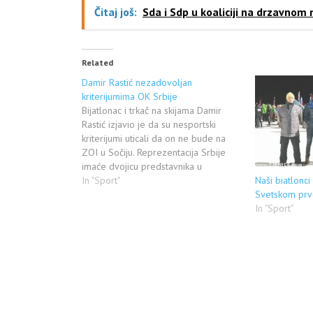
Čitaj još:
Sda i Sdp u koaliciji na drzavnom 
Related
Damir Rastić nezadovoljan
kriterijumima OK Srbije
Bijatlonac i trkač na skijama Damir
Rastić izjavio je da su nesportski
kriterijumi uticali da on ne bude na
ZOI u Sočiju. Reprezentacija Srbije
imaće dvojicu predstavnika u
skijaškom trčanju, a osim Milanka
In "Sport"
Naši biatlonci 
Petrovića, u Sočiju će nastupiti i
Svetskom prv
Rejhan Šmrković. Iako mu je osnovna
In "Sport"
disciplina bijatlon, Rastić je ocenio…