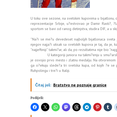
U toku ove sezone, na svetskim kupovima u bijatlonu, održ
reprezentacije Srbije, u?estvovao je Damir Rasti?, ?l
sportom se bavi od ranog detinjstva, studira DIF, a u skij
''Na?i se me?u devedeset najboljih bijatlonaca sveta 
njegov najja?i utisak sa svetskih kupova je taj, da je, 
''najjeftiniji'' takmi?ar, ali da, po rezultatima nije bio ''
U kategoriji juniora na takmi?enju u smu?arskom tr
je osvojio prvo mesto i zlatnu medalju. Na otvorenom pr
ga o?ekuju slede?a tri svetska kupa, od kojih ?e se
Ruhpolingu i tre?i u Italiji.
Čitaj još:
Bratstvo ne poznaje granice
Podijeli: