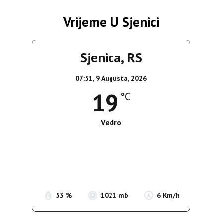
Vrijeme U Sjenici
Sjenica, RS
07:51,
9 Augusta, 2026
19
°C
Vedro
Wind Gust:
10 Km/h
Clouds:
7%
Sunrise:
05:38
Sunset:
19:52
53 %
1021 mb
6 Km/h