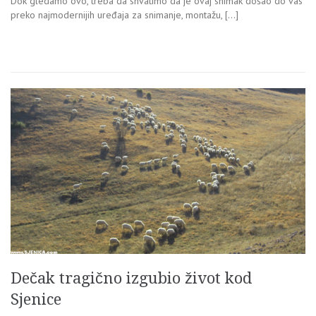
Dok gledamo ovo, treba da shvatimo da je ovaj snimak došao do vas
preko najmodernijih uređaja za snimanje, montažu, […]
Dečak tragično izgubio život kod
Sjenice