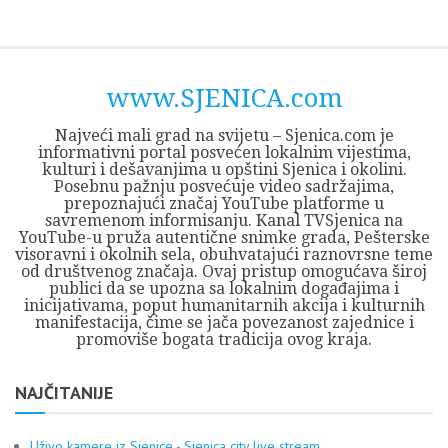
Skip
Opština
JEZERO
FORUM
Početna
Istorija
Privreda
Kultura
Geografija
O
REGIONALNI
ZMAJEVAC
TV
TV
OGLASI
Kontakt
to
Sjenica
Opštine
tvrđavi
CENTAR
iz
SJENICA
content
Sjenica
Sandžaka
www.SJENICA.com
Najveći mali grad na svijetu – Sjenica.com je
informativni portal posvećen lokalnim vijestima,
kulturi i dešavanjima u opštini Sjenica i okolini.
Posebnu pažnju posvećuje video sadržajima,
prepoznajući značaj YouTube platforme u
savremenom informisanju. Kanal TVSjenica na
YouTube-u pruža autentične snimke grada, Pešterske
visoravni i okolnih sela, obuhvatajući raznovrsne teme
od društvenog značaja. Ovaj pristup omogućava široj
publici da se upozna sa lokalnim događajima i
inicijativama, poput humanitarnih akcija i kulturnih
manifestacija, čime se jača povezanost zajednice i
promoviše bogata tradicija ovog kraja.
NAJČITANIJE
Uživo kamere iz Sjenice - Sjenica city live stream