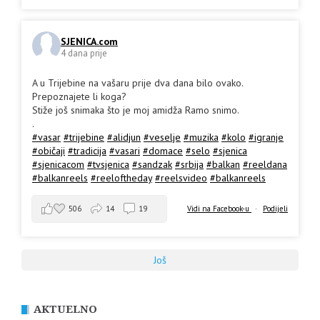
SJENICA.com
4 dana prije
A u Trijebine na vašaru prije dva dana bilo ovako.
Prepoznajete li koga?
Stiže još snimaka što je moj amidža Ramo snimo.
.
#vasar
#trijebine
#alidjun
#veselje
#muzika
#kolo
#igranje
#običaji
#tradicija
#vasari
#domace
#selo
#sjenica
#sjenicacom
#tvsjenica
#sandzak
#srbija
#balkan
#reeldana
#balkanreels
#reeloftheday
#reelsvideo
#balkanreels
506
14
19
Vidi na Facebook-u
·
Podijeli
Još
AKTUELNO