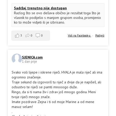
Sadržaj trenutno nije dostupan
Razlog što se ovo dešava obično je rezultat toga što je
vlasnik to podijelio s manjom grupom osoba, promijenio
ko to može vidjeti ili je izbrisano.
3
0
0
Vidi na Facebook-u
·
Podijeli
SJENICA.com
1 dan prije
Svako voli lijepe i iskrene riječi. HVALA je mala riječ ali ima
ogromno značenje.
Traje sekund da izgovoriš tu riječ a dvije da je napišeš, ali
odsustvo te riječi se pamti mnooogo duže.
Ringo, da si ti nama živ i zdrav još mnogo godina. Meni
tvoje riječi mnogo znače.
Imate pozdrave Zejna i ti od moje Marine a od mene
masuz selam!
.