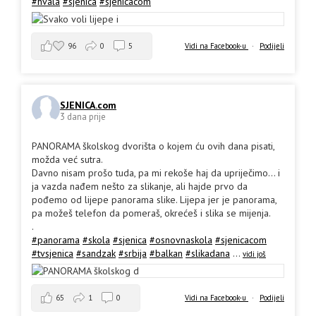
#hvala
#sjenica
#sjenicacom
96
0
5
Vidi na Facebook-u
·
Podijeli
SJENICA.com
3 dana prije
PANORAMA školskog dvorišta o kojem ću ovih dana pisati,
možda već sutra.
Davno nisam prošo tuda, pa mi rekoše haj da upriječimo... i
ja vazda nađem nešto za slikanje, ali hajde prvo da
pođemo od lijepe panorama slike. Lijepa jer je panorama,
pa možeš telefon da pomeraš, okrećeš i slika se mijenja.
.
#panorama
#skola
#sjenica
#osnovnaskola
#sjenicacom
#tvsjenica
#sandzak
#srbija
#balkan
#slikadana
...
vidi još
65
1
0
Vidi na Facebook-u
·
Podijeli