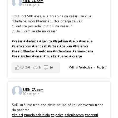
SJENICA.com
12 sati prije
KOLO od 500 evra, a iz Trijebina na vašaru se čuje
"Kladnice, mori Kladnice"... dva pitanja za vas:
1. kad ste poslednji put bili na vašaru?
2. Da li vam se ide na vašar?
.
#vašar
#kladnica
#sjenica
#trijebine
#selo
#veselje
#sjenica
com
#sandzak
#srbija
#balkan
#tvsjenica
#reeloftheday
#reeldana
#videodana
#snimakdana
#reelsvideo
#vasar
#muzika
#uzivo
#igranje
240
8
16
Vidi na Facebook-u
·
Podijeli
SJENICA.com
20 sati prije
SAD su šljive trenutno aktuelne. Kolač koji obavezno treba
da probate.
#kolaci
#marininakuhinja
#sjenica
#sjenicacom
#recepti