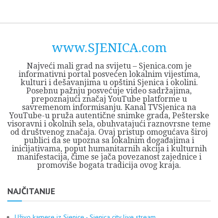
Skip
Opština
JEZERO
FORUM
Početna
Istorija
Privreda
Kultura
Geografija
O
REGIONALNI
ZMAJEVAC
TV
TV
OGLASI
Kontakt
to
Sjenica
Opštine
tvrđavi
CENTAR
iz
SJENICA
content
Sjenica
Sandžaka
www.SJENICA.com
Najveći mali grad na svijetu – Sjenica.com je
informativni portal posvećen lokalnim vijestima,
kulturi i dešavanjima u opštini Sjenica i okolini.
Posebnu pažnju posvećuje video sadržajima,
prepoznajući značaj YouTube platforme u
savremenom informisanju. Kanal TVSjenica na
YouTube-u pruža autentične snimke grada, Pešterske
visoravni i okolnih sela, obuhvatajući raznovrsne teme
od društvenog značaja. Ovaj pristup omogućava široj
publici da se upozna sa lokalnim događajima i
inicijativama, poput humanitarnih akcija i kulturnih
manifestacija, čime se jača povezanost zajednice i
promoviše bogata tradicija ovog kraja.
NAJČITANIJE
Uživo kamere iz Sjenice - Sjenica city live stream