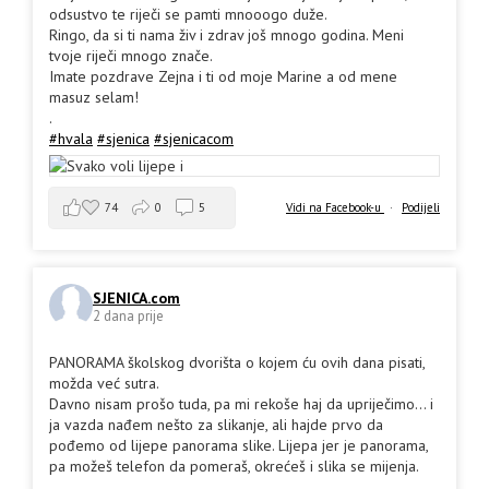
odsustvo te riječi se pamti mnooogo duže.
Ringo, da si ti nama živ i zdrav još mnogo godina. Meni
tvoje riječi mnogo znače.
Imate pozdrave Zejna i ti od moje Marine a od mene
masuz selam!
.
#hvala
#sjenica
#sjenicacom
74
0
5
Vidi na Facebook-u
·
Podijeli
SJENICA.com
2 dana prije
PANORAMA školskog dvorišta o kojem ću ovih dana pisati,
možda već sutra.
Davno nisam prošo tuda, pa mi rekoše haj da upriječimo... i
ja vazda nađem nešto za slikanje, ali hajde prvo da
pođemo od lijepe panorama slike. Lijepa jer je panorama,
pa možeš telefon da pomeraš, okrećeš i slika se mijenja.
.