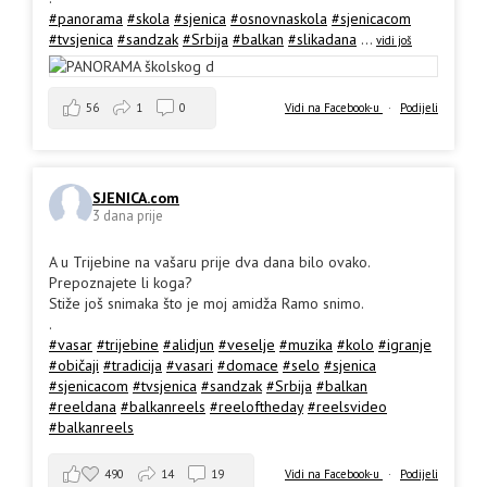
#panorama
#skola
#sjenica
#osnovnaskola
#sjenicacom
#tvsjenica
#sandzak
#Srbija
#balkan
#slikadana
...
vidi još
56
1
0
Vidi na Facebook-u
·
Podijeli
SJENICA.com
3 dana prije
A u Trijebine na vašaru prije dva dana bilo ovako.
Prepoznajete li koga?
Stiže još snimaka što je moj amidža Ramo snimo.
.
#vasar
#trijebine
#alidjun
#veselje
#muzika
#kolo
#igranje
#običaji
#tradicija
#vasari
#domace
#selo
#sjenica
#sjenicacom
#tvsjenica
#sandzak
#Srbija
#balkan
#reeldana
#balkanreels
#reeloftheday
#reelsvideo
#balkanreels
490
14
19
Vidi na Facebook-u
·
Podijeli