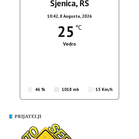
Sjenica, RS
10:42,
8 Augusta, 2026
25
°C
Vedro
Wind Gust:
18 Km/h
Clouds:
0%
Sunrise:
05:37
Sunset:
19:54
46 %
1018 mb
15 Km/h
PRIJATELJI