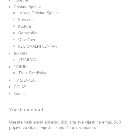
Početna
Opština Sjenica
Istorija Opštine Sjenica
Privreda
Kultura
Geografija
O tvrđavi
REGIONALNI CENTAR
JEZERO
ZMAJEVAC
FORUM
TV iz Sandžaka
TV SJENICA
OGLASI
Kontakt
Vijesti na email
Unesite vašu email adresu i dobijajte sve vijesti na email. 360
prijave za čitanje vijesti u sandučetu već imamo.