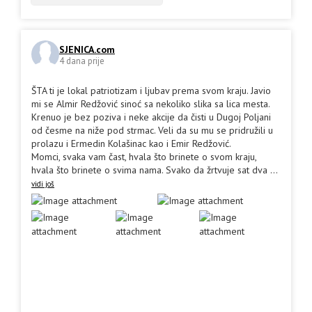
SJENICA.com
4 dana prije
ŠTA ti je lokal patriotizam i ljubav prema svom kraju. Javio
mi se Almir Redžović sinoć sa nekoliko slika sa lica mesta.
Krenuo je bez poziva i neke akcije da čisti u Dugoj Poljani
od česme na niže pod strmac. Veli da su mu se pridružili u
prolazu i Ermedin Kolašinac kao i Emir Redžović.
Momci, svaka vam čast, hvala što brinete o svom kraju,
hvala što brinete o svima nama. Svako da žrtvuje sat dva
...
vidi još