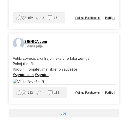
169
2
16
Vidi na Facebook-u
·
Podijeli
SJENICA.com
5 dana prije
Veliki čoveče, čika Bajo, neka ti je laka zemlja.
Pokoj ti duši.
Rodbini i prijateljima iskreno saučešće.
#sjenicacom
#sjenica
Vidi na Facebook-u
·
Podijeli
122
4
152
Još