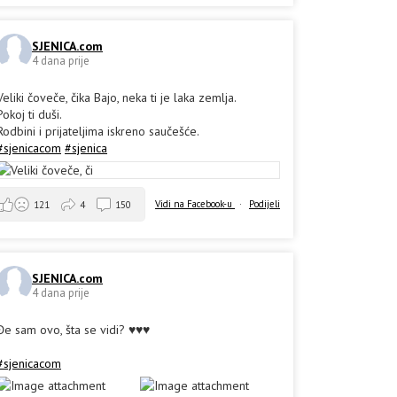
SJENICA.com
4 dana prije
Veliki čoveče, čika Bajo, neka ti je laka zemlja.
Pokoj ti duši.
Rodbini i prijateljima iskreno saučešće.
#sjenicacom
#sjenica
Vidi na Facebook-u
·
Podijeli
121
4
150
SJENICA.com
4 dana prije
Đe sam ovo, šta se vidi? ♥️♥️♥️
#sjenicacom