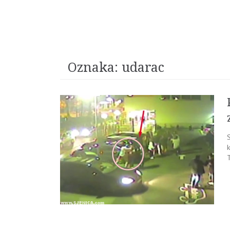
Oznaka:
udarac
k
T