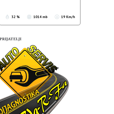
Sunset:
19:55
32 %
1014 mb
19 Km/h
PRIJATELJI