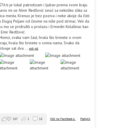
ŠTA ti je lokal patriotizam i ljubav prema svom kraju.
Javio mi se Almir Redžović sinoć sa nekoliko slika sa
lica mesta. Krenuo je bez poziva i neke akcije da čisti
u Dugoj Poljani od česme na niže pod strmac. Veli da
su mu se pridružili u prolazu i Ermedin Kolašinac kao
i Emir Redžović.
Momci, svaka vam čast, hvala što brinete o svom
kraju, hvala što brinete o svima nama. Svako da
žrtvuje sat dva
...
vidi još
167
2
16
Vidi na Facebook-u
·
Podijeli