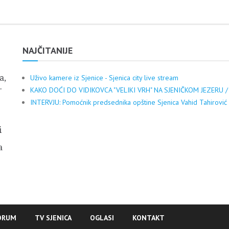
NAJČITANIJE
a,
Uživo kamere iz Sjenice - Sjenica city live stream
.
KAKO DOĆI DO VIDIKOVCA "VELIKI VRH" NA SJENIČKOM JEZERU /
INTERVJU: Pomoćnik predsednika opštine Sjenica Vahid Tahirović
i
a
ORUM
TV SJENICA
OGLASI
KONTAKT