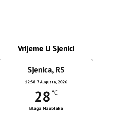
Vrijeme U Sjenici
Sjenica, RS
12:38,
7 Augusta, 2026
28
°C
Blaga Naoblaka
Wind Gust:
21 Km/h
Clouds:
15%
Sunrise:
05:36