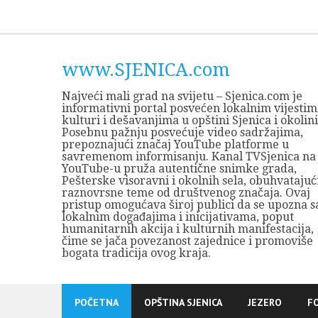
Skip
to
content
www.SJENICA.com
Najveći mali grad na svijetu – Sjenica.com je
informativni portal posvećen lokalnim vijestim
kulturi i dešavanjima u opštini Sjenica i okolini
Posebnu pažnju posvećuje video sadržajima,
prepoznajući značaj YouTube platforme u
savremenom informisanju. Kanal TVSjenica na
YouTube-u pruža autentične snimke grada,
Pešterske visoravni i okolnih sela, obuhvatajuć
raznovrsne teme od društvenog značaja. Ovaj
pristup omogućava široj publici da se upozna s
lokalnim događajima i inicijativama, poput
humanitarnih akcija i kulturnih manifestacija,
čime se jača povezanost zajednice i promoviše
bogata tradicija ovog kraja.
POČETNA
OPŠTINA SJENICA
JEZERO
F