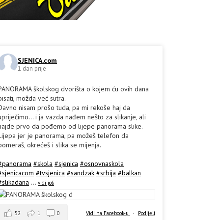
SJENICA.com
1 dan prije
PANORAMA školskog dvorišta o kojem ću ovih dana
pisati, možda već sutra.
Davno nisam prošo tuda, pa mi rekoše haj da
upriječimo... i ja vazda nađem nešto za slikanje, ali
hajde prvo da pođemo od lijepe panorama slike.
Lijepa jer je panorama, pa možeš telefon da
pomeraš, okrećeš i slika se mijenja.
#panorama
#skola
#sjenica
#osnovnaskola
#sjenicacom
#tvsjenica
#sandzak
#srbija
#balkan
#slikadana
...
vidi još
52
1
0
Vidi na Facebook-u
·
Podijeli