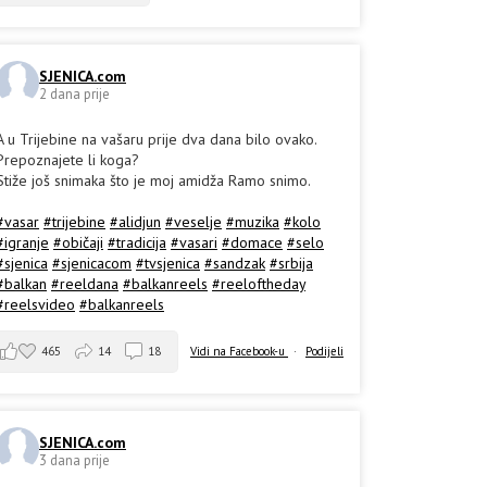
SJENICA.com
2 dana prije
A u Trijebine na vašaru prije dva dana bilo ovako.
Prepoznajete li koga?
Stiže još snimaka što je moj amidža Ramo snimo.
#vasar
#trijebine
#alidjun
#veselje
#muzika
#kolo
#igranje
#običaji
#tradicija
#vasari
#domace
#selo
#sjenica
#sjenicacom
#tvsjenica
#sandzak
#srbija
#balkan
#reeldana
#balkanreels
#reeloftheday
#reelsvideo
#balkanreels
465
14
18
Vidi na Facebook-u
·
Podijeli
SJENICA.com
3 dana prije