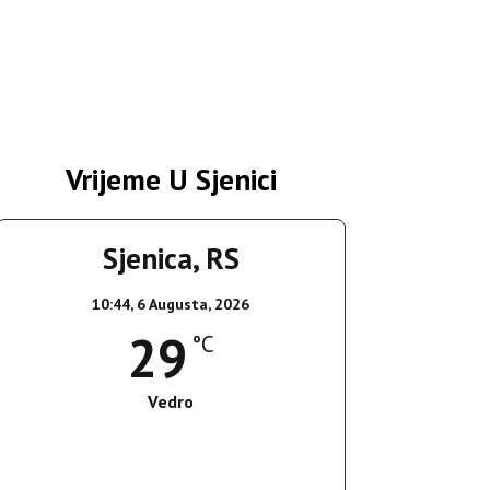
Vrijeme U Sjenici
Sjenica, RS
10:44,
6 Augusta, 2026
29
°C
Vedro
Wind Gust:
13 Km/h
Clouds:
0%
Sunrise:
05:35