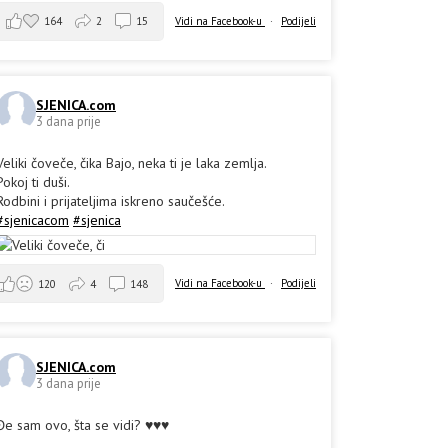
164
2
15
Vidi na Facebook-u
·
Podijeli
SJENICA.com
3 dana prije
Veliki čoveče, čika Bajo, neka ti je laka zemlja.
Pokoj ti duši.
Rodbini i prijateljima iskreno saučešće.
#sjenicacom
#sjenica
Vidi na Facebook-u
·
Podijeli
120
4
148
SJENICA.com
3 dana prije
Đe sam ovo, šta se vidi? ♥️♥️♥️