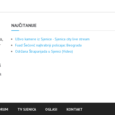
NAJČITANIJE
a,
Uživo kamere iz Sjenice - Sjenica city live stream
.
Fuad Šećović najhrabriji policajac Beograda
Održana Štraparijada u Sjenici (Video)
i
a
ORUM
TV SJENICA
OGLASI
KONTAKT