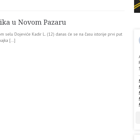
enika u Novom Pazaru
elu Dojeviće Kadir L. (12) danas će se na času istorije prvi put
majka […]
.