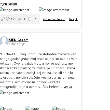
#sjenicacom
139
1
16
Vidi na Facebook-u
·
Podijeli
SJENICA.com
4 dana prije
POZNAVAJUĆI moju borbu za slobodne trotoare već
mnogo godina jedan moj pratilac je sliko ovo da vam
pokažem. Ovo je valjda trotoar koji je jednostavno
iskorišćen kao parking za mušterije. Pri tom su kratki
parkinzi, pa vozilu zadnji kraj viri na ulici ali ne bilo
kojoj ulici u nekom sokačetu, već na tranzitnom putu.
Ime firme sam izbriso uz pomoć veštačke
inteligencije jer je u ovom slučaju ireleva
...
vidi još