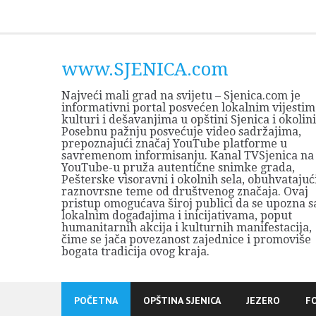
Skip
to
content
www.SJENICA.com
Najveći mali grad na svijetu – Sjenica.com je
informativni portal posvećen lokalnim vijestim
kulturi i dešavanjima u opštini Sjenica i okolini
Posebnu pažnju posvećuje video sadržajima,
prepoznajući značaj YouTube platforme u
savremenom informisanju. Kanal TVSjenica na
YouTube-u pruža autentične snimke grada,
Pešterske visoravni i okolnih sela, obuhvatajuć
raznovrsne teme od društvenog značaja. Ovaj
pristup omogućava široj publici da se upozna s
lokalnim događajima i inicijativama, poput
humanitarnih akcija i kulturnih manifestacija,
čime se jača povezanost zajednice i promoviše
bogata tradicija ovog kraja.
POČETNA
OPŠTINA SJENICA
JEZERO
F