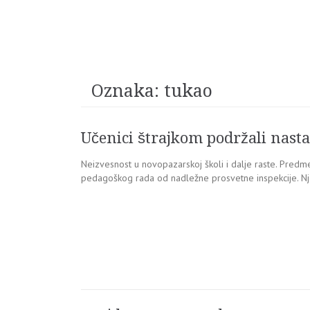
Oznaka:
tukao
Učenici štrajkom podržali nast
Neizvesnost u novopazarskoj školi i dalje raste. Predm
pedagoškog rada od nadležne prosvetne inspekcije. Njego