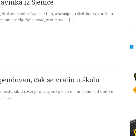
vnika iz Sjenice
, blokade saobraćaja nije bilo, a kasnije i u školskom dvorištu u
skom naselju Selakovac, protestovali […]
spendovan, đak se vratio u školu
inski postupak, a rešenje o suspenziji biće mu uručeno kad dođe u
pak […]