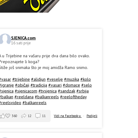
SJENICA.com
16 sati prije
A u Trijebine na vašaru prije dva dana bilo ovako.
Prepoznajete li koga?
Stiže još snimaka što je moj amidža Ramo snimo.
#vasar
#trijebine
#alidjun
#veselje
#muzika
#kolo
#igranje
#običaji
#tradicija
#vasari
#domace
#selo
#sjenica
#sjenicacom
#tvsjenica
#sandzak
#srbija
#balkan
#reeldana
#balkanreels
#reeloftheday
#reelsvideo
#balkanreels
360
12
11
Vidi na Facebook-u
·
Podijeli