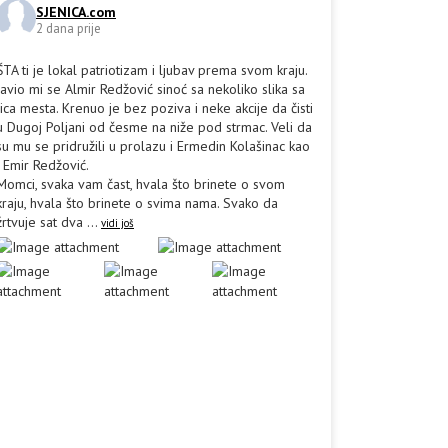
SJENICA.com
2 dana prije
ŠTA ti je lokal patriotizam i ljubav prema svom kraju.
Javio mi se Almir Redžović sinoć sa nekoliko slika sa
lica mesta. Krenuo je bez poziva i neke akcije da čisti
u Dugoj Poljani od česme na niže pod strmac. Veli da
su mu se pridružili u prolazu i Ermedin Kolašinac kao
i Emir Redžović.
Momci, svaka vam čast, hvala što brinete o svom
kraju, hvala što brinete o svima nama. Svako da
žrtvuje sat dva
...
vidi još