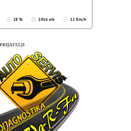
Sunset:
19:56
28 %
1016 mb
12 Km/h
PRIJATELJI