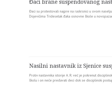
Đaci brane suspendovanog nasta
Đaci su protestovali najpre na raskrsnici u ovom naselju
Dojevićima Tridesetak đaka osnovne škole u novopazar
Nasilni nastavnik iz Sjenice su
Protiv nastavnika istorije A. R. već je pokrenut discipl
školu i on neće predavati deci dok se disciplinski postu